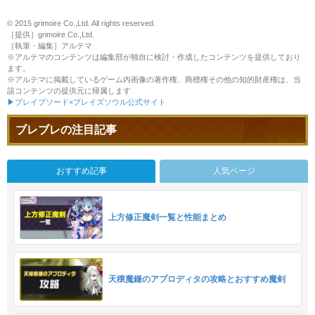
© 2015 grimoire Co.,Ltd. All rights reserved.
［提供］grimoire Co.,Ltd.
［執筆・編集］アルテマ
※アルテマのコンテンツは編集部が独自に検討・作成したコンテンツを提供しており
ます。
※アルテマに掲載しているゲーム内画像の著作権、商標権その他の知的財産権は、当
該コンテンツの提供元に帰属します
▶ブレイブソード×ブレイズソウル公式サイト
ブレブレの注目記事
おすすめ記事
人気ページ
上方修正魔剣一覧と性能まとめ
天穣魔鎌のアプロディタの攻略とおすすめ魔剣