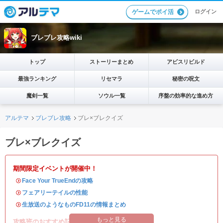
ログイン
ゲームでポイ活
ブレブレ攻略wiki
トップ
ストーリーまとめ
アビスリビルド
最強ランキング
リセマラ
秘密の呪文
魔剣一覧
ソウル一覧
序盤の効率的な進め方
アルテマ
ブレブレ攻略
ブレ×ブレクイズ
ブレ×ブレクイズ
期間限定イベントが開催中！
・
Face Your TrueEndの攻略
・
フェアリーテイルの性能
・
生放送のようなものFD11の情報まとめ
もっと見る
攻略班のおすすめ記事はこちら！