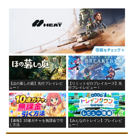
【ほの暮しの庭】先行プレイレビ
【リミットゼロブレイカーズ】先
ュー！
行プレイレビュー！
【速報】10連ガチャを無課金で引
【みんなのトレイン】プレイレビ
く方法
ュー！