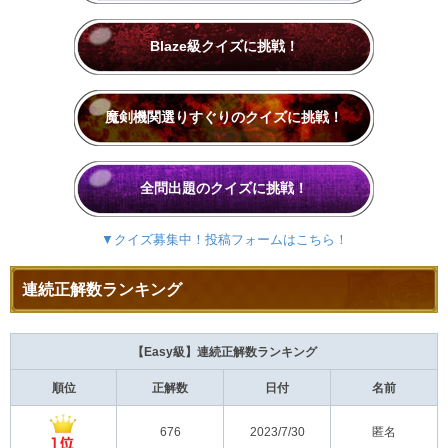
Blaze級クイズに挑戦！
魔剣機関選りすぐりのクイズに挑戦！
全問出題のクイズに挑戦！
▼クイズ募集中！投稿フォームはこちら！
連続正解数ランキング
【Easy級】連続正解数ランキング
順位
正解数
日付
名前
676
2023/7/30
匿名