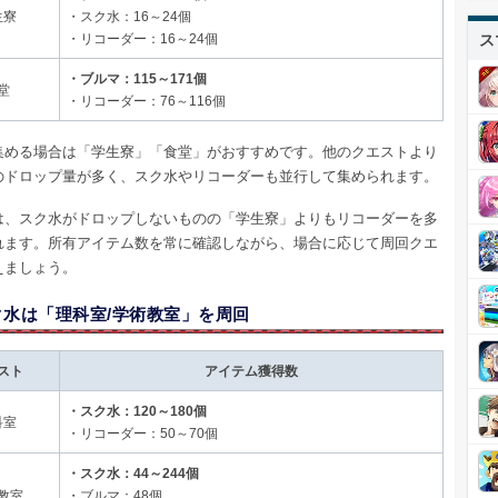
生寮
・スク水：16～24個
ス
・リコーダー：16～24個
・ブルマ：115～171個
堂
・リコーダー：76～116個
集める場合は「学生寮」「食堂」がおすすめです。他のクエストより
のドロップ量が多く、スク水やリコーダーも並行して集められます。
は、スク水がドロップしないものの「学生寮」よりもリコーダーを多
れます。所有アイテム数を常に確認しながら、場合に応じて周回クエ
えましょう。
ク水は「理科室/学術教室」を周回
スト
アイテム獲得数
・スク水：120～180個
科室
・リコーダー：50～70個
・スク水：44～244個
教室
・ブルマ：48個