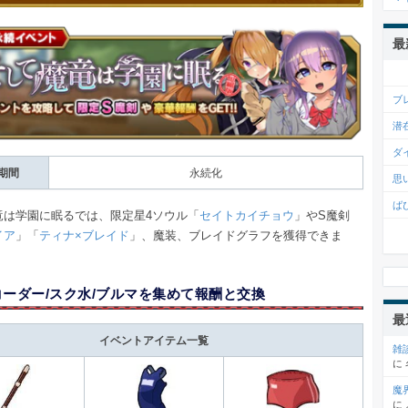
最
ブ
潜
ダ
期間
永続化
思
ば
竜は学園に眠るでは、限定星4ソウル「
セイトカイチョウ
」やS魔剣
イア
」「
ティナ×ブレイド
」、魔装、ブレイドグラフを獲得できま
コーダー/スク水/ブルマを集めて報酬と交換
最
イベントアイテム一覧
雑
に
魔
に