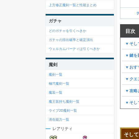
上方修正魔剣一覧と性能まとめ
ガチャ
目次
どのガチャを引くべきか
ガチャの排出確率と確定演出
▼そし
ウェルカムパーティは引くべきか
▼鍵を
魔剣
▼おす
魔剣一覧
▼クエ
極弐魔剣一覧
▼攻略
魔装一覧
魔王装持ち魔剣一覧
▼そし
ライブ2D魔剣一覧
潜在能力一覧
レアリティ
そして