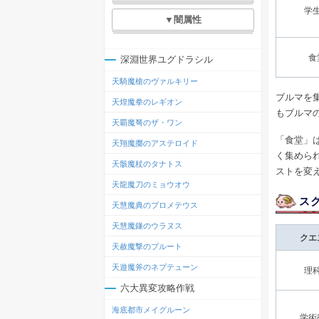
学
▼闇属性
食
深淵世界ユグドラシル
天騎魔槍のヴァルキリー
ブルマを
天煌魔拳のレギオン
もブルマ
天覇魔弩のザ・ワン
「食堂」
天翔魔擲のアステロイド
く集めら
天骸魔杖のタナトス
ストを変
天龍魔刀のミョウオウ
ス
天慧魔典のプロメテウス
天慧魔鎌のウラヌス
クエ
天赦魔撃のプルート
天遊魔斧のネプテューン
理
六大異変攻略作戦
海底都市メイグルーン
学術