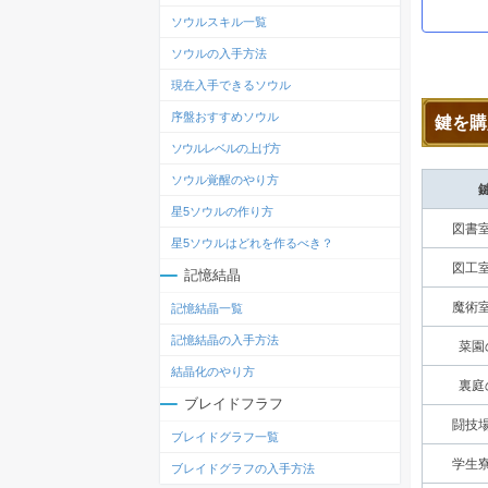
ソウルスキル一覧
ソウルの入手方法
現在入手できるソウル
序盤おすすめソウル
鍵を購
ソウルレベルの上げ方
ソウル覚醒のやり方
星5ソウルの作り方
図書
星5ソウルはどれを作るべき？
図工
記憶結晶
魔術
記憶結晶一覧
記憶結晶の入手方法
菜園
結晶化のやり方
裏庭
ブレイドフラフ
闘技
ブレイドグラフ一覧
学生
ブレイドグラフの入手方法