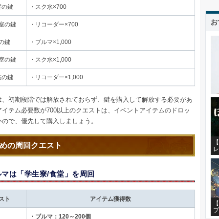
室の鍵
・スク水×700
お
室の鍵
・リコーダー×700
の鍵
・ブルマ×1,000
室の鍵
・スク水×1,000
室の鍵
・リコーダー×1,000
は、初期段階では解放されておらず、鍵を購入して解放する必要があ
アイテム必要数が700以上のクエストは、イベントアイテムのドロッ
いので、優先して購入しましょう。
【
めの周回クエスト
レ
ルマは「学生寮/食堂」を周回
スト
アイテム獲得数
【
プ
・ブルマ：120～200個