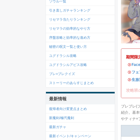
ソウル一覧
引き直しガチャランキング
リセマラ当たりランキング
リセマラの効率的なやり方
序盤攻略と効率的な進め方
秘密の呪文一覧と使い方
ユグドラシル攻略
期間限
・
Fac
ユグドラシルアビス攻略
・
フェ
ブレ×ブレクイズ
・
生放
ストーリーのあらすじまとめ
攻略班
最新情報
ブレブレ(
復帰者向け変更点まとめ
紹介。基本
新魔剣/極弐魔剣
やティナ×
最新ガチャ
最新イベント/キャンペーン