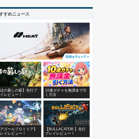
すすめニュース
ほの暮しの庭】先行プ
10連ガチャを無課金で引
イレビュー！
く方法
アズールプロミリア】
【BULLACATOR 】先行
レイレビュー！
プレイレビュー！