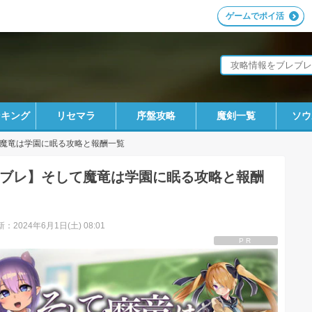
ゲームでポイ活
ンキング
リセマラ
序盤攻略
魔剣一覧
ソウ
魔竜は学園に眠る攻略と報酬一覧
ブレ】そして魔竜は学園に眠る攻略と報酬
：2024年6月1日(土) 08:01
PR