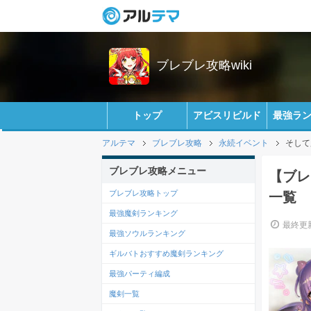
ブレブレ攻略wiki
トップ
アビスリビルド
最強ラ
アルテマ
ブレブレ攻略
永続イベント
そして
ブレブレ攻略メニュー
【ブレ
ブレブレ攻略トップ
一覧
最強魔剣ランキング
最終更新
最強ソウルランキング
ギルバトおすすめ魔剣ランキング
最強パーティ編成
魔剣一覧