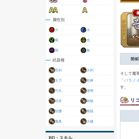
属性別
火
水
風
光
闇
無
開催
武器種
長剣
大剣
そして魔
「
パラノ
太刀
杖棒
す。
弓矢
連弩
リ
戦斧
騎槍
投擲
拳闘
魔典
大鎌
BD・スキル