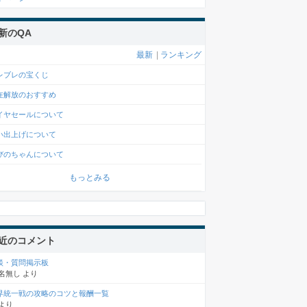
新のQA
最新
|
ランキング
レブレの宝くじ
在解放のおすすめ
イヤセールについて
い出上げについて
びのちゃんについて
もっとみる
近のコメント
談・質問掲示板
名無し
より
界統一戦の攻略のコツと報酬一覧
より