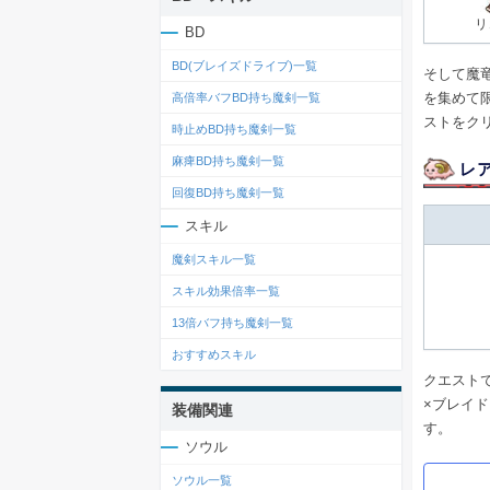
リ
BD
BD(ブレイズドライブ)一覧
そして魔
を集めて
高倍率バフBD持ち魔剣一覧
ストをク
時止めBD持ち魔剣一覧
麻痺BD持ち魔剣一覧
レ
回復BD持ち魔剣一覧
スキル
魔剣スキル一覧
スキル効果倍率一覧
13倍バフ持ち魔剣一覧
おすすめスキル
クエスト
×ブレイ
装備関連
す。
ソウル
ソウル一覧