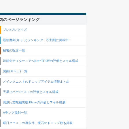
気のページランキング
ブレ×ブレクイズ
最強魔剣(キャラ)ランキング｜役割別に掲載中！
秘密の呪文一覧
妖精剣ティターニア=ネオ=TRUEの評価とスキル構成
魔剣(キャラ)一覧
メインクエストのドロップアイテム情報まとめ
天星ソハヤ=コスモの評価とスキル構成
鳳凰円文螺鈿黒櫃:Blazeの評価とスキル構成
Aランク魔剣一覧
曜日クエストの裏条件｜魔石のドロップ数も掲載