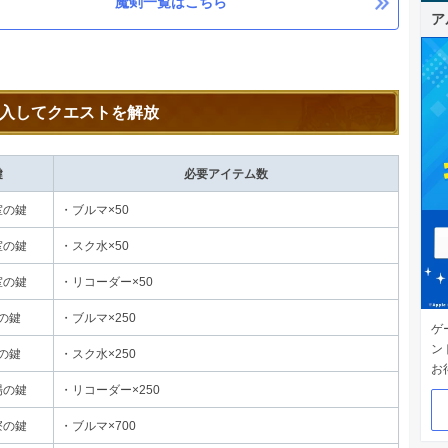
魔剣一覧はこちら
ア
入してクエストを解放
鍵
必要アイテム数
室の鍵
・ブルマ×50
室の鍵
・スク水×50
室の鍵
・リコーダー×50
の鍵
・ブルマ×250
ゲ
ン
の鍵
・スク水×250
お
場の鍵
・リコーダー×250
寮の鍵
・ブルマ×700