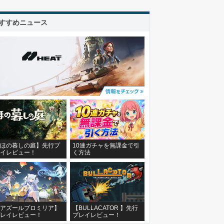
すすめニュース
ほの暮しの庭】先行プ
10連ガチャを無課金で引
イレビュー！
く方法
アズールプロミリア】
【BULLACATOR 】先行
レイレビュー！
プレイレビュー！