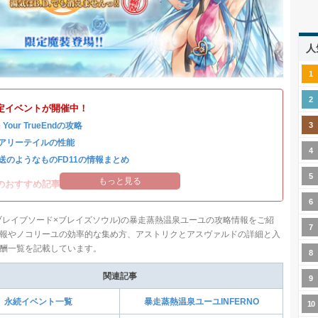
人
定イベントが開催中！
e Your TrueEndの攻略
アリーテイルの性能
送のようなものFD11の情報まとめ
もっと見る
のおすすめ記事はこちら！
ブレイブソード×ブレイズソウル)の暴走蒸熱温泉ユーユの攻略情報をご紹
報やノコリーユの効率的な集め方、アストリクとアスヴァルドの詳細と入
酬一覧を記載しています。
関連記事
永続イベント一覧
暴走蒸熱温泉ユーユINFERNO