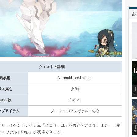
お
クエストの詳細
難易度
Normal/Hard/Lunatic
【
ボス属性
火/無
レ
wave数
1wave
ップアイテム
ノコリーユ/アスヴァルドの心
すと、イベントアイテム「ノコリーユ」を獲得できます。また、一定
【
プ
アスヴァルドの心」を獲得できます。