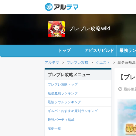
ブレブレ攻略wiki
トップ
アビスリビルド
最強ラ
アルテマ
ブレブレ攻略
クエスト
暴走蒸熱温
ブレブレ攻略メニュー
【ブレ
ブレブレ攻略トップ
最終更新
最強魔剣ランキング
最強ソウルランキング
ギルバトおすすめ魔剣ランキング
最強パーティ編成
魔剣一覧