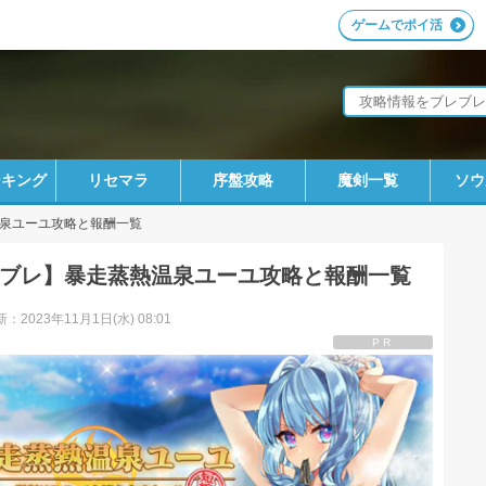
ゲームでポイ活
ンキング
リセマラ
序盤攻略
魔剣一覧
ソウ
泉ユーユ攻略と報酬一覧
ブレ】暴走蒸熱温泉ユーユ攻略と報酬一覧
：2023年11月1日(水) 08:01
PR