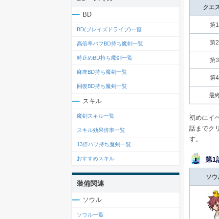
クエ
BD
第
BD(ブレイズドライブ)一覧
第
高倍率バフBD持ち魔剣一覧
時止めBD持ち魔剣一覧
第
麻痺BD持ち魔剣一覧
第
回復BD持ち魔剣一覧
最
スキル
魔剣スキル一覧
初めにイ
話までクリ
スキル効果倍率一覧
す。
13倍バフ持ち魔剣一覧
第1
おすすめスキル
ソウ
装備関連
ソウル
ソウル一覧