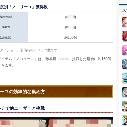
度別「ノコリーユ」獲得数
ス
Normal
約30個
Hard
約80個
Lunatic
約150個
タイショー」装備時のドロップ数です
イテム「ノコリーユ」は、難易度Lunaticに挑戦した場合に約150個
できます。
ーユの効率的な集め方
ルチで他ユーザーと挑戦