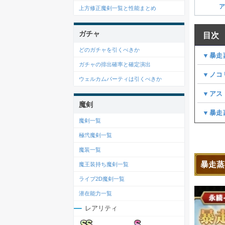
ア
上方修正魔剣一覧と性能まとめ
ガチャ
目次
どのガチャを引くべきか
▼暴走
ガチャの排出確率と確定演出
▼ノコ
ウェルカムパーティは引くべきか
▼アス
魔剣
▼暴走
魔剣一覧
極弐魔剣一覧
魔装一覧
暴走蒸
魔王装持ち魔剣一覧
ライブ2D魔剣一覧
潜在能力一覧
レアリティ