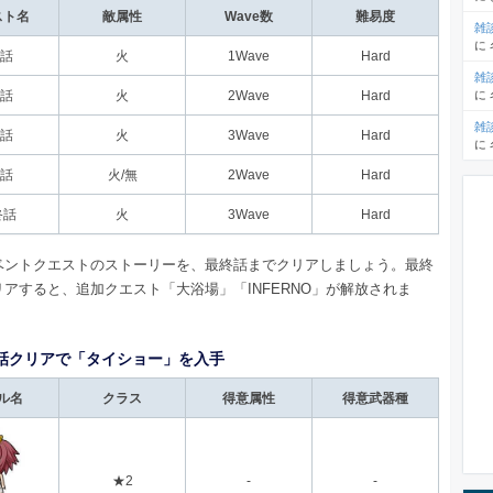
スト名
敵属性
Wave数
難易度
雑
に
1話
火
1Wave
Hard
雑
に
2話
火
2Wave
Hard
雑
3話
火
3Wave
Hard
に
4話
火/無
2Wave
Hard
終話
火
3Wave
Hard
ベントクエストのストーリーを、最終話までクリアしましょう。最終
アすると、追加クエスト「大浴場」「INFERNO」が解放されま
話クリアで「タイショー」を入手
ル名
クラス
得意属性
得意武器種
★2
-
-