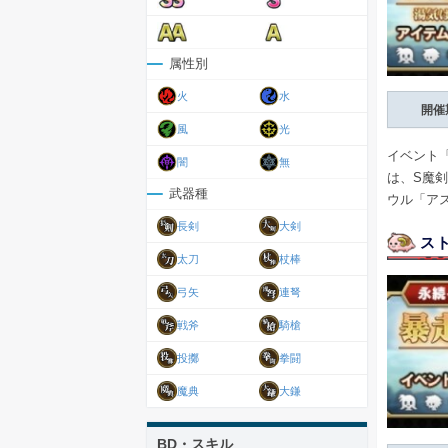
属性別
火
水
開催
風
光
イベント
闇
無
は、S魔
武器種
ウル「ア
長剣
大剣
ス
太刀
杖棒
弓矢
連弩
戦斧
騎槍
投擲
拳闘
魔典
大鎌
BD・スキル