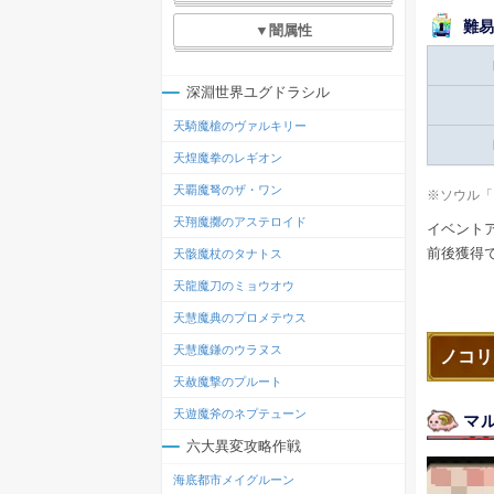
難易
▼闇属性
深淵世界ユグドラシル
天騎魔槍のヴァルキリー
天煌魔拳のレギオン
天覇魔弩のザ・ワン
※ソウル「
天翔魔擲のアステロイド
イベントア
前後獲得
天骸魔杖のタナトス
天龍魔刀のミョウオウ
天慧魔典のプロメテウス
天慧魔鎌のウラヌス
ノコリ
天赦魔撃のプルート
天遊魔斧のネプテューン
マ
六大異変攻略作戦
海底都市メイグルーン