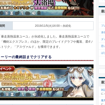
最
ブ
期間
2019/11/5(火)16:00～永続化
潜
「暴走蒸熱温泉ユーユ」が永続化しました。暴走蒸熱温泉ユーユで
ダ
剣「機剣エクスプレス」のほか、限定のブレイドグラフや魔装、星4ソ
思
ストリク」「アスヴァルド」を獲得できます。
ば
トーリーの最終話までクリアする
最
雑
に
魔
に