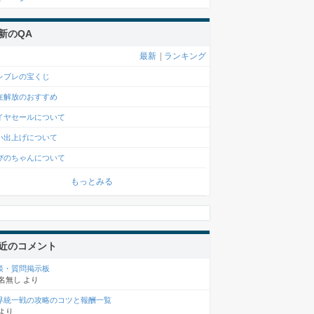
新のQA
最新
|
ランキング
レブレの宝くじ
在解放のおすすめ
イヤセールについて
い出上げについて
びのちゃんについて
もっとみる
近のコメント
談・質問掲示板
名無し
より
界統一戦の攻略のコツと報酬一覧
より