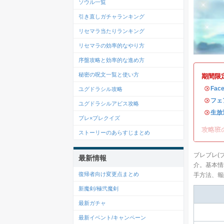
ソウル一覧
引き直しガチャランキング
リセマラ当たりランキング
リセマラの効率的なやり方
序盤攻略と効率的な進め方
秘密の呪文一覧と使い方
期間限
・
Fac
ユグドラシル攻略
・
フェ
ユグドラシルアビス攻略
・
生放
ブレ×ブレクイズ
攻略班
ストーリーのあらすじまとめ
ブレブレ(
最新情報
介。基本情
復帰者向け変更点まとめ
手方法、報
新魔剣/極弐魔剣
最新ガチャ
最新イベント/キャンペーン