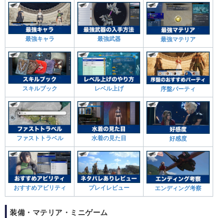
最強キャラ
最強武器
最強マテリア
スキルブック
レベル上げ
序盤パーティ
ファストトラベル
水着の見た目
好感度
おすすめアビリティ
プレイレビュー
エンディング考察
装備・マテリア・ミニゲーム