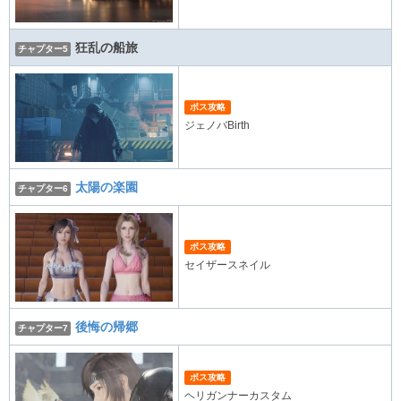
狂乱の船旅
チャプター5
ボス攻略
ジェノバBirth
太陽の楽園
チャプター6
ボス攻略
セイザースネイル
後悔の帰郷
チャプター7
ボス攻略
ヘリガンナーカスタム