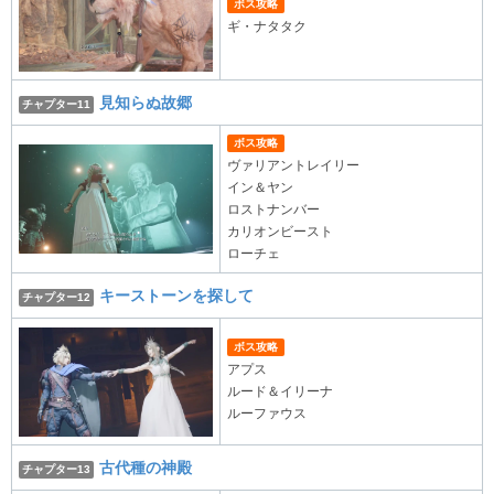
ボス攻略
ギ・ナタタク
見知らぬ故郷
チャプター11
ボス攻略
ヴァリアントレイリー
イン＆ヤン
ロストナンバー
カリオンビースト
ローチェ
キーストーンを探して
チャプター12
ボス攻略
アプス
ルード＆イリーナ
ルーファウス
古代種の神殿
チャプター13