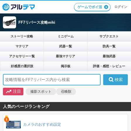
ログイン
ゲームでポイ活
FF7リバース攻略wiki
ストーリー攻略
ミニゲーム
サブクエスト
マテリア
武器一覧
防具一覧
アクセサリー一覧
最強マテリア
最強武器
好感度の選択肢
掲示板
評価・感想・レビュー
注目
撮影スポット
召喚獣
人気のページランキング
カメラのおすすめ設定