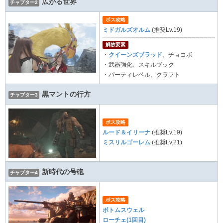
広がる世界
チャプター2
ボス攻略
ミドガルズオルム
(推奨Lv.19)
解放要素
・
クイーンズブラッド
、チョコボ
・武器強化、スキルブック
・パーティレベル、クラフト
黒マントの行方
チャプター3
ボス攻略
ルード＆イリーナ
(推奨Lv.19)
ミスリルゴーレム
(推奨Lv.21)
新時代の号砲
チャプター4
ボス攻略
ボトムスウェル
ローチェ(1回目)