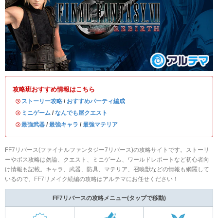
攻略班おすすめ情報はこちら
・
ストーリー攻略
/
おすすめパーティ編成
・
ミニゲーム
/
なんでも屋クエスト
・
最強武器
/
最強キャラ
/
最強マテリア
FF7リバース(ファイナルファンタジー7リバース)の攻略サイトです。ストーリ
ーやボス攻略は勿論、クエスト、ミニゲーム、ワールドレポートなど初心者向
け情報も記載。キャラ、武器、防具、マテリア、召喚獣などの情報も網羅して
いるので、FF7リメイク続編の攻略はアルテマにお任せください！
FF7リバースの攻略メニュー
(タップで移動)