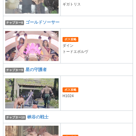
ギガトリス
ゴールドソーサー
チャプター8
ボス攻略
ダイン
トードエボルヴ
星の守護者
チャプター9
ボス攻略
H1024
峡谷の戦士
チャプター10