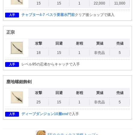
15
15
1
22,000
11,000
チャプター4-7 ベスラ要塞水門前
クリア後ショップで購入
入手
正宗
攻撃
回避
射程
買値
売値
18
15
1
非売品
5
レベル95の忍者からキャッチで入手
入手
塵地螺鈿飾剣
攻撃
回避
射程
買値
売値
25
15
1
非売品
5
ディープダンジョン10層end
で入手
入手
FFタクティクス攻略トップへ