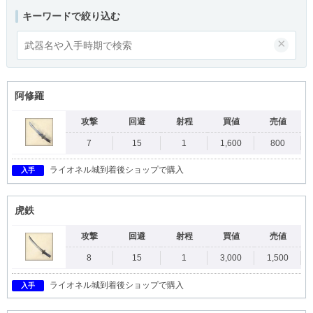
キーワードで絞り込む
×
阿修羅
攻撃
回避
射程
買値
売値
7
15
1
1,600
800
ライオネル城到着後ショップで購入
入手
虎鉄
攻撃
回避
射程
買値
売値
8
15
1
3,000
1,500
ライオネル城到着後ショップで購入
入手