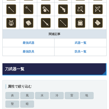
関連記事
最強武器
武器一覧
最強防具
防具一覧
刀武器一覧
属性で絞り込む
炎
風
水
冷
雷
地
聖
暗