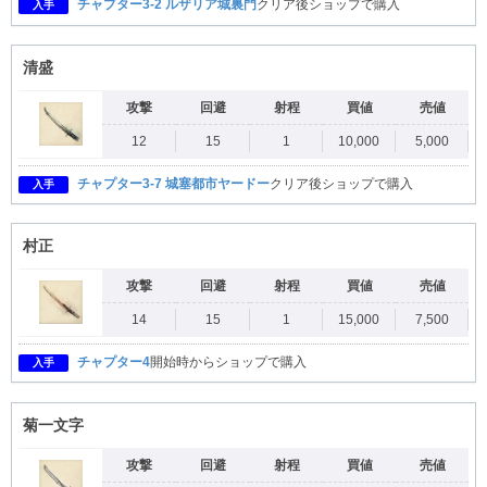
チャプター3-2 ルザリア城裏門
クリア後ショップで購入
入手
清盛
攻撃
回避
射程
買値
売値
12
15
1
10,000
5,000
チャプター3-7 城塞都市ヤードー
クリア後ショップで購入
入手
村正
攻撃
回避
射程
買値
売値
14
15
1
15,000
7,500
チャプター4
開始時からショップで購入
入手
菊一文字
攻撃
回避
射程
買値
売値