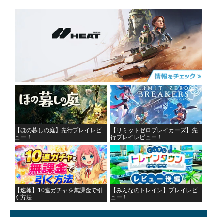
【ほの暮しの庭】先行プレイレビ
【リミットゼロブレイカーズ】先
ュー！
行プレイレビュー！
【速報】10連ガチャを無課金で引
【みんなのトレイン】プレイレビ
く方法
ュー！