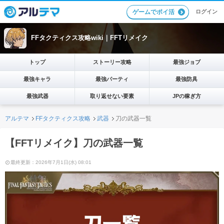
ログイン
ゲームでポイ活
FFタクティクス攻略wiki｜FFTリメイク
トップ
ストーリー攻略
最強ジョブ
最強キャラ
最強パーティ
最強防具
最強武器
取り返せない要素
JPの稼ぎ方
アルテマ
FFタクティクス攻略
武器
刀の武器一覧
【FFTリメイク】刀の武器一覧
最終更新：2026年7月1日(水) 08:01