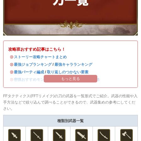
攻略班おすすめ記事はこちら！
・
ストーリー攻略チャートまとめ
・
最強ジョブランキング
/
最強キャラランキング
・
最強パーティ編成
/
取り返しのつかない要素
もっと見る
・
密猟おすすめモンスター
/
ディープダンジョン攻略
FFタクティクス(FFTリメイク)の刀の武器を一覧形式でご紹介。武器の性能や入
手方法などで絞り込んで調べることができるので、武器集めの参考にしてくだ
さい。
種類別武器一覧