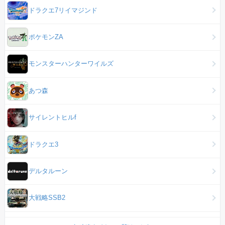
ドラクエ7リイマジンド
ポケモンZA
モンスターハンターワイルズ
あつ森
サイレントヒルf
ドラクエ3
デルタルーン
大戦略SSB2