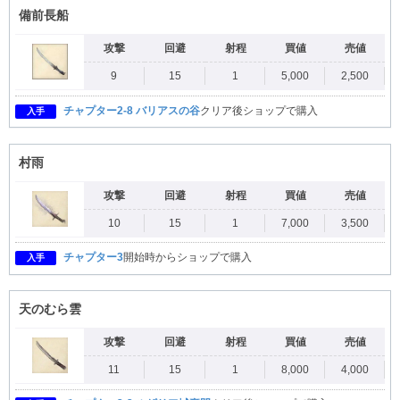
備前長船
攻撃
回避
射程
買値
売値
9
15
1
5,000
2,500
チャプター2-8 バリアスの谷
クリア後ショップで購入
入手
村雨
攻撃
回避
射程
買値
売値
10
15
1
7,000
3,500
チャプター3
開始時からショップで購入
入手
天のむら雲
攻撃
回避
射程
買値
売値
11
15
1
8,000
4,000