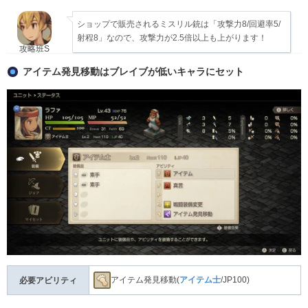
ショップで販売されるミスリル銃は「攻撃力8/回避率5/
射程8」なので、攻撃力が2.5倍以上も上がります！
攻略班S
アイテム発見移動はブレイブが低いキャラにセット
アイテム発見移動(
アイテム士
/JP100)
必要アビリティ