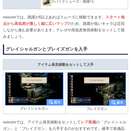
スパイクシューズ：跳躍+1
noissimでは、跳躍が6以上あればスムーズに移動できます。
スタート地
点から高低差が激しく縦に広いマップ
のため、跳躍が低いキャラは迂回
しながら進む必要があります。テレポや高低差無視移動をセットして挑
みましょう。
グレイシャルガンとブレイズガンを入手
アイテム発見移動をセットして入手
グレイシャルガン
ブレイズガン
noissimでは、アイテム発見移動をセットして
レア装備
の「グレイシャル
ガン」と「ブレイズガン」を入手するのがおすすめです。確率で装備品