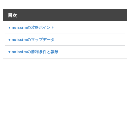
目次
▼noissimの攻略ポイント
▼noissimのマップデータ
▼noissimの勝利条件と報酬