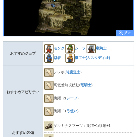
モンク
シーフ
竜騎士
おすすめジョブ
忍者
機工士(ムスタディオ)
テレポ(
時魔道士
)
高低差無視移動(
竜騎士
)
おすすめアビリティ
跳躍+2(
シーフ
)
跳躍+1(
弓使い
)
ゲルミナスブーツ：跳躍+1/移動+1
おすすめ装備