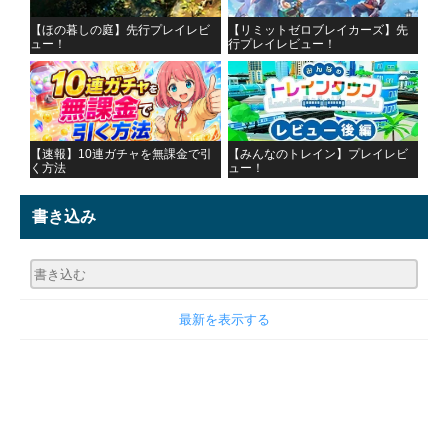
【ほの暮しの庭】先行プレイレビ
【リミットゼロブレイカーズ】先
ュー！
行プレイレビュー！
【速報】10連ガチャを無課金で引
【みんなのトレイン】プレイレビ
く方法
ュー！
書き込み
最新を表示する