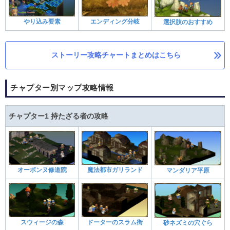
やり込み要素
エンディング分岐
選択肢のおすすめ
ストーリー攻略チャートまとめはこちら
チャプター別マップ攻略情報
チャプター1 持たざる者の攻略
オーボンヌ修道院
魔法都市ガリランド
マンダリア平原
スウィージの森
ドーターのスラム街
砂ネズミの穴ぐら