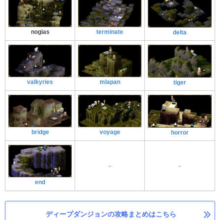
nogias
terminate
delta
valkyries
mlapan
tiger
bridge
voyage
horror
-
-
end
ディープダンジョンの攻略まとめはこちら