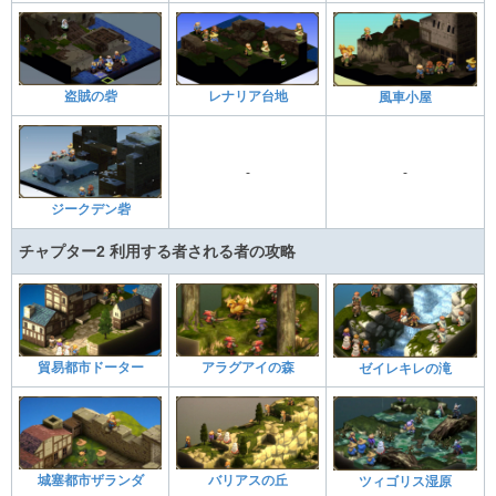
盗賊の砦
レナリア台地
風車小屋
-
-
ジークデン砦
チャプター2 利用する者される者の攻略
貿易都市ドーター
アラグアイの森
ゼイレキレの滝
城塞都市ザランダ
バリアスの丘
ツィゴリス湿原