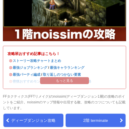
攻略班おすすめ記事はこちら！
・
ストーリー攻略チャートまとめ
・
最強ジョブランキング
/
最強キャラランキング
・
最強パーティ編成
/
取り返しのつかない要素
もっと見る
・
密猟おすすめモンスター
/
ディープダンジョン攻略
FFタクティクス(FFTリメイク)のnoissim(ディープダンジョン1層)の攻略のポイ
ントをご紹介。noissimのマップ情報や出現する敵、攻略のコツについても記載
しています。
ディープダンジョン攻略
2階 terminate