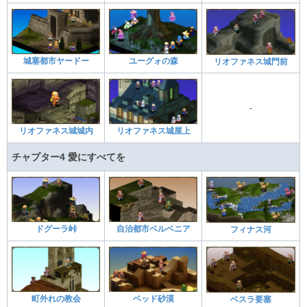
城塞都市ヤードー
ユーグォの森
リオファネス城門前
-
リオファネス城城内
リオファネス城屋上
チャプター4 愛にすべてを
ドグーラ峠
自治都市ベルベニア
フィナス河
町外れの教会
ベッド砂漠
ベスラ要塞