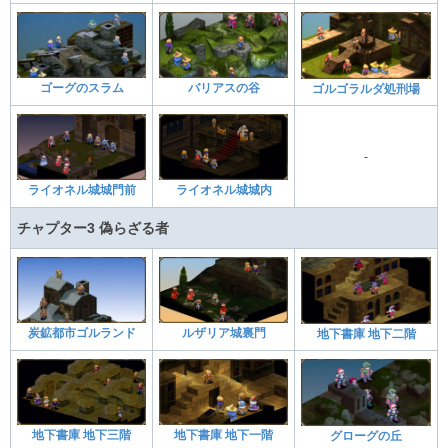
ゴーグのスラム
バリアスの谷
ゴルゴラルダ処刑場
-
ライオネル城城門前
ライオネル城城内
チャプター3 偽らざる者
炭鉱都市ゴルランド
ルザリア城裏門
地下書庫 地下二階
地下書庫 地下三階
地下書庫 地下一階
グローグの丘