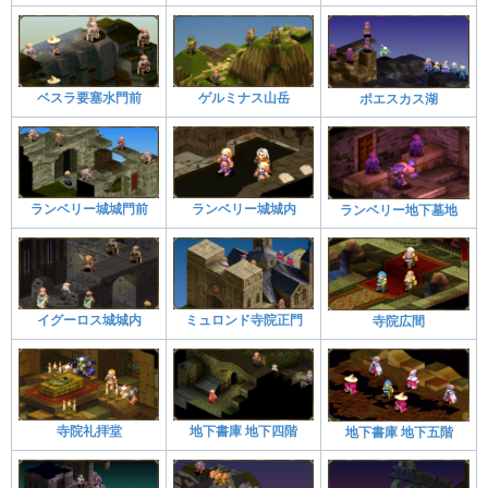
ベスラ要塞水門前
ゲルミナス山岳
ポエスカス湖
ランベリー城城門前
ランベリー城城内
ランベリー地下墓地
イグーロス城城内
ミュロンド寺院正門
寺院広間
寺院礼拝堂
地下書庫 地下四階
地下書庫 地下五階