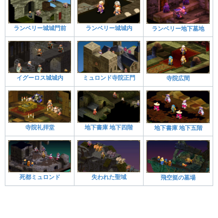
ランベリー城城門前
ランベリー城城内
ランベリー地下墓地
イグーロス城城内
ミュロンド寺院正門
寺院広間
寺院礼拝堂
地下書庫 地下四階
地下書庫 地下五階
死都ミュロンド
失われた聖域
飛空挺の墓場