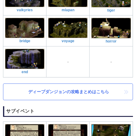
valkyries
mlapan
tiger
bridge
voyage
horror
-
-
end
ディープダンジョンの攻略まとめはこちら
サブイベント