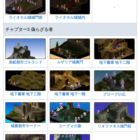
-
ライオネル城城門前
ライオネル城城内
チャプター3 偽らざる者
炭鉱都市ゴルランド
ルザリア城裏門
地下書庫 地下二階
地下書庫 地下三階
地下書庫 地下一階
グローグの丘
城塞都市ヤードー
ユーグォの森
リオファネス城門前