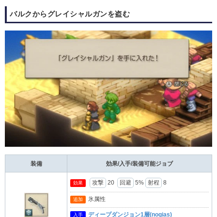
バルクからグレイシャルガンを盗む
装備
効果/入手/装備可能ジョブ
攻撃
20
回避
5%
射程
8
効果
氷属性
追加
ディープダンジョン1層(nogias)
入手