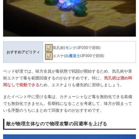
気孔術(
モンク
/JP200で習得)
おすすめアビリティ
エスナ(
白魔道士
/JP300で習得)
ベッド砂漠では、味方全員が毒状態で戦闘が開始するため、気孔術や算
術エスナで毒を範囲回復するのがおすすめです。特に、
気孔術は溜め時
間なしで発動できる
ため、エスナよりも優先的に習得しましょう。
またイベント中に受ける毒は、カチューシャなど毒を無効化できる装備
でも無効化できません。長期戦になることを考慮して、味方が固まって
いる序盤のうちにまとめて回復するのがおすすめです。
敵が物理主体なので物理攻撃の回避率を上げる