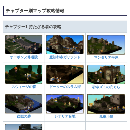
チャプター別マップ攻略情報
チャプター1 持たざる者の攻略
オーボンヌ修道院
魔法都市ガリランド
マンダリア平原
スウィージの森
ドーターのスラム街
砂ネズミの穴ぐら
盗賊の砦
レナリア台地
風車小屋