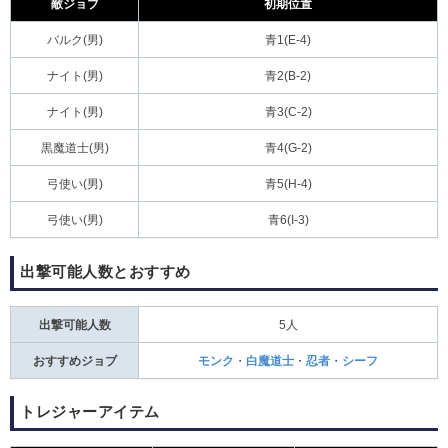
敵ジョブ
初期位置
バルク(男)
青1(E-4)
ナイト(男)
青2(B-2)
ナイト(男)
青3(C-2)
黒魔道士(男)
青4(G-2)
弓使い(男)
青5(H-4)
弓使い(男)
青6(I-3)
出撃可能人数とおすすめ
出撃可能人数
5人
おすすめジョブ
モンク
・
白魔道士
・
忍者
・
シーフ
トレジャーアイテム