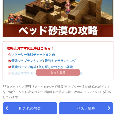
攻略班おすすめ記事はこちら！
・
ストーリー攻略チャートまとめ
・
最強ジョブランキング
/
最強キャラランキング
・
最強パーティ編成
/
取り返しのつかない要素
もっと見る
・
密猟おすすめモンスター
/
ディープダンジョン攻略
FFタクティクス(FFTリメイク)のベッド砂漠(チャプター4-5)の攻略のポイント
をご紹介。ベッド砂漠のマップ情報や出現する敵、攻略のコツについても記載
しています。
町外れの教会
ベスラ要塞