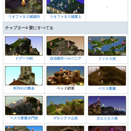
-
リオファネス城城内
リオファネス城屋上
チャプター4 愛にすべてを
ドグーラ峠
自治都市ベルベニア
フィナス河
町外れの教会
ベッド砂漠
ベスラ要塞
ベスラ要塞水門前
ゲルミナス山岳
ポエスカス湖