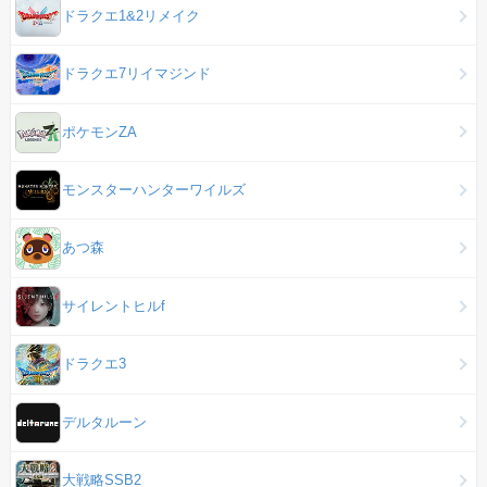
ドラクエ1&2リメイク
ドラクエ7リイマジンド
ポケモンZA
モンスターハンターワイルズ
あつ森
サイレントヒルf
ドラクエ3
デルタルーン
大戦略SSB2