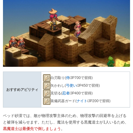
白刃取り(
侍
/JP700で習得)
矢かわし(
弓使い
/JP450で習得)
おすすめアビリティ
見切る(
忍者
/JP400で習得)
装備武器ガード(
ナイト
/JP200で習得)
ベッド砂漠では、敵が物理攻撃主体のため、物理攻撃の回避率を上げる
と被弾を減らせます。ただし、魔法を使用する黒魔道士が1人いるため、
黒魔道士は最優先で倒しましょう
。