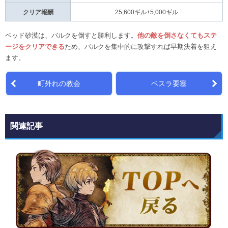
クリア報酬
25,600ギル+5,000ギル
ベッド砂漠は、バルクを倒すと勝利します。
他の敵を倒さなくてもステ
ージをクリアできる
ため、バルクを集中的に攻撃すれば早期決着を狙え
ます。
町外れの教会
ベスラ要塞
関連記事