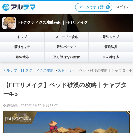
ログイン
ゲームでポイ活
FFタクティクス攻略wiki｜FFTリメイク
トップ
ストーリー攻略
最強ジョブ
最強キャラ
最強パーティ
最強防具
最強武器
取り返せない要素
JPの稼ぎ方
アルテマ
FFタクティクス攻略
ストーリー
ベッド砂漠の攻略｜チャプター4-
【FFTリメイク】ベッド砂漠の攻略｜チャプタ
ー4-5
最終更新：2025年10月15日(水) 17:02