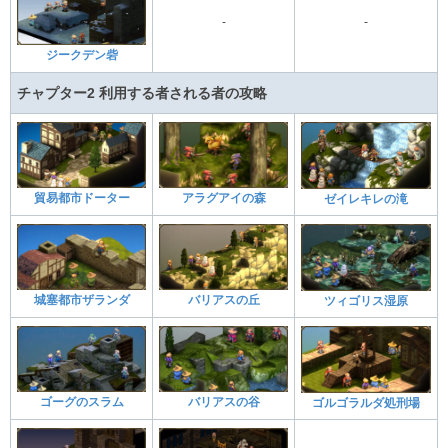
-
-
ジークデン砦
チャプター2 利用する者される者の攻略
貿易都市ドーター
アラグアイの森
ゼイレキレの滝
城塞都市ザランダ
バリアスの丘
ツィゴリス湿原
ゴーグのスラム
バリアスの谷
ゴルゴラルダ処刑場