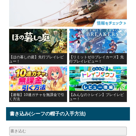
【ほの暮しの庭】先行プレイレビ
【リミットゼロブレイカーズ】先
ュー！
行プレイレビュー！
【速報】10連ガチャを無課金で引
【みんなのトレイン】プレイレビ
く方法
ュー！
書き込み
(シーフの帽子の入手方法)