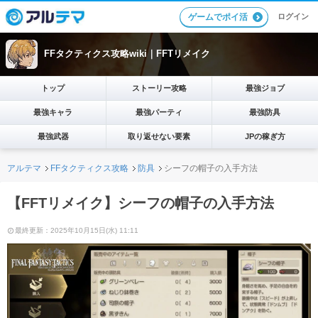
ログイン
ゲームでポイ活
FFタクティクス攻略wiki｜FFTリメイク
トップ
ストーリー攻略
最強ジョブ
最強キャラ
最強パーティ
最強防具
最強武器
取り返せない要素
JPの稼ぎ方
アルテマ
FFタクティクス攻略
防具
シーフの帽子の入手方法
【FFTリメイク】シーフの帽子の入手方法
最終更新：2025年10月15日(水) 11:11