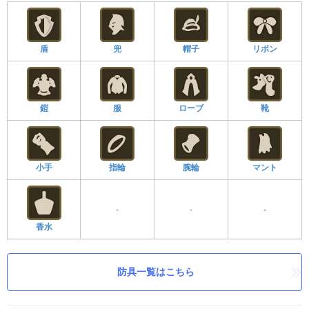
盾
兜
帽子
リボン
鎧
服
ローブ
靴
小手
指輪
腕輪
マント
-
-
-
香水
防具一覧はこちら