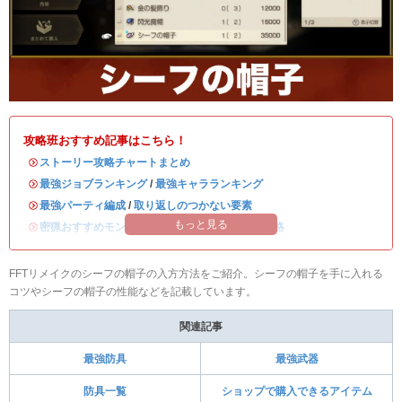
攻略班おすすめ記事はこちら！
・
ストーリー攻略チャートまとめ
・
最強ジョブランキング
/
最強キャラランキング
・
最強パーティ編成
/
取り返しのつかない要素
もっと見る
・
密猟おすすめモンスター
/
ディープダンジョン攻略
FFTリメイクのシーフの帽子の入方方法をご紹介。シーフの帽子を手に入れる
コツやシーフの帽子の性能などを記載しています。
関連記事
最強防具
最強武器
防具一覧
ショップで購入できるアイテム