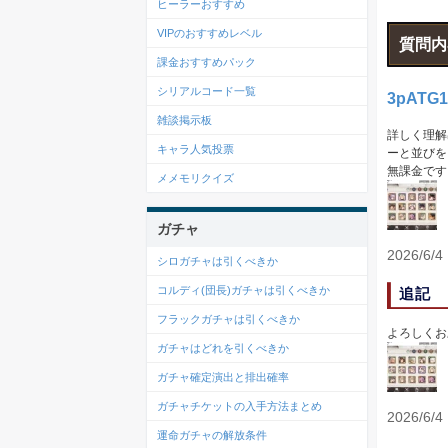
ヒーラーおすすめ
VIPのおすすめレベル
質問内
課金おすすめパック
シリアルコード一覧
3pATG1
雑談掲示板
詳しく理解
キャラ人気投票
ーと並びを
無課金です
メメモリクイズ
ガチャ
2026/6/4
シロガチャは引くべきか
コルディ(団長)ガチャは引くべきか
追記
フラックガチャは引くべきか
よろしくお
ガチャはどれを引くべきか
ガチャ確定演出と排出確率
ガチャチケットの入手方法まとめ
2026/6/4
運命ガチャの解放条件