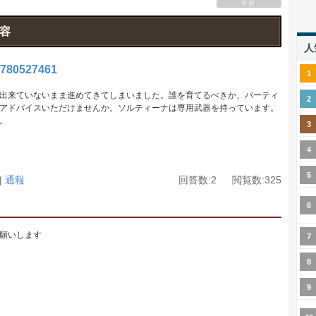
PR
容
人
780527461
出来ていないまま進めてきてしまいました。誰を育てるべきか、パーティ
アドバイスいただけませんか。ソルティーナは専用武器を持っています。
。
 |
通報
回答数:2 閲覧数:325
願いします