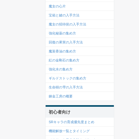
魔女の心片
宝箱と鍵の入手方法
魔女の招待状の入手方法
強化秘薬の集め方
回復の果実の入手方法
魔装香油の集め方
紅の金剛石の集め方
強化水の集め方
ギルドストックの集め方
生命樹の雫の入手方法
錬金工房の概要
初心者向け
SRキャラの育成優先度まとめ
機能解放一覧とタイミング