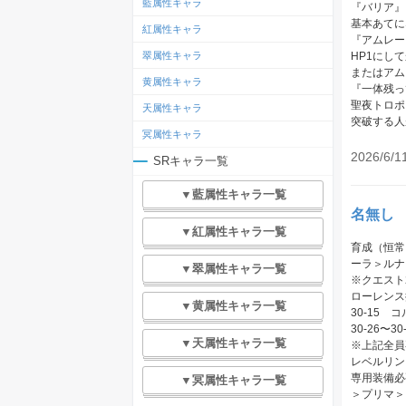
藍属性キャラ
『バリア』
基本あてに
紅属性キャラ
『アムレー
翠属性キャラ
HP1にし
またはアム
黄属性キャラ
『一体残っ
聖夜トロポ
天属性キャラ
突破する人
冥属性キャラ
2026/6/1
SRキャラ一覧
▼藍属性キャラ一覧
名無し
▼紅属性キャラ一覧
育成（恒常
ーラ＞ルナ
▼翠属性キャラ一覧
※クエスト
ローレンス
▼黄属性キャラ一覧
30-15
30-26〜
▼天属性キャラ一覧
※上記全員
レベルリン
専用装備必
▼冥属性キャラ一覧
＞プリマ＞