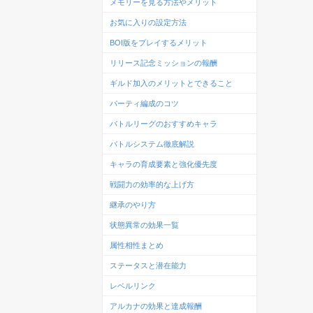
メモリーを見る方法やメリット
お気に入りの設定方法
BOI版をプレイするメリット
リリース記念ミッションの報酬
ギルド加入のメリットとできること
パーティ編成のコツ
バトルリーグのおすすめキャラ
バトルシステム徹底解説
キャラの育成要素と強化優先度
戦闘力の効率的な上げ方
継承のやり方
状態異常の効果一覧
属性相性まとめ
ステータスと潜在能力
レベルリンク
アルカナの効果と達成報酬