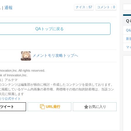
1 |
通報
ナイス：57
コメント：0
Q
QAトップに戻る
Q&
新
マ
メメントモリ攻略トップへ
ovation,Inc. All rights reserved.
f Innovation,Inc.
集］アルテマ
のコンテンツは編集部が独自に検討・作成したコンテンツを提供しております。
に掲載しているゲーム内画像の著作権、商標権その他の知的財産権は、当該コン
供元に帰属します
モリ公式サイト
ツイート
URL発行
お気に入り