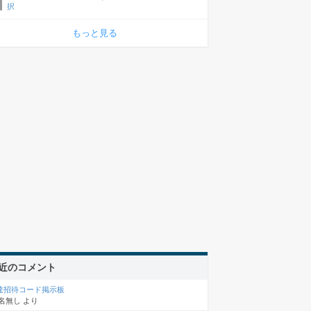
択
もっと見る
近のコメント
達招待コード掲示板
名無し
より