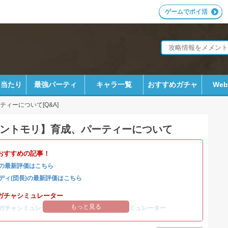
ゲームでポイ活
ラ当たり
最強パーティ
キャラ一覧
おすすめガチャ
We
ティーについて[Q&A]
ントモリ】育成、パーティーについて
おすすめの記事！
の最新評価はこちら
ディ(団長)の最新評価はこちら
ガチャシミュレーター
もっと見る
ガチャシミュレーター
/
コルディ(団長)ガチャシミュレーター