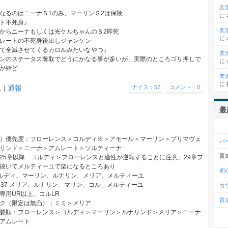
友
なるのはニーナＳ1のみ、マーリンＳ2は保険
に
ト不死身』
友
てからニーナもしくは光ケルちゃんのＳ2即死
に
レートの不死身後出しジャンケン
て全滅させてくるカロルみたいなやつ』
友
ンのステータス奪取でどうにかなる事が多いが、実際のところゴリ押しで
に
が殆ど
友
に
1 |
通報
ナイス：57
コメント：0
最
）優先度：フローレンス＞コルディ※＞アモール＞マーリン＞プリマヴェ
パ
リンド＞ニーナ＞アムレート＞ソルティーナ
育
25章以降 コルディ＞フローレンスと適性が逆転することに注意、29章フ
抜いてメルティーユで楽になるところあり
初
 コルディ、マーリン、ルナリン、メリア、メルティーユ
30-37 メリア、ルナリン、マリン、コル、メルティーユ
カ
専用UR以上、コルLR
育
ク（限定は無凸）：ミミ＞メリア
要順：フローレンス＞コルディ＞マーリン＞ルナリンド＞メリア＞ニーナ
アムレート