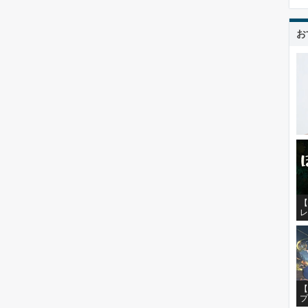
お
【
レ
【
プ