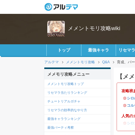
メメントモリ攻略wiki
トップ
最強キャラ
リセマ
アルテマ
メメントモリ攻略
Q&A
育成、パー
メメモリ攻略メニュー
【メメ
メメントモリ攻略トップ
攻略班
リセマラ当たりランキング
・
シロ
チュートリアルガチャ
・
コル
リセマラの効率的なやり方
人気の
最強キャラランキング
・
シロ
最強パーティ考察