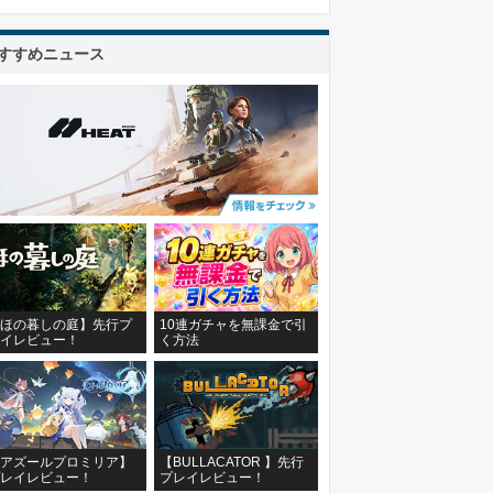
すすめニュース
ほの暮しの庭】先行プ
10連ガチャを無課金で引
イレビュー！
く方法
アズールプロミリア】
【BULLACATOR 】先行
レイレビュー！
プレイレビュー！