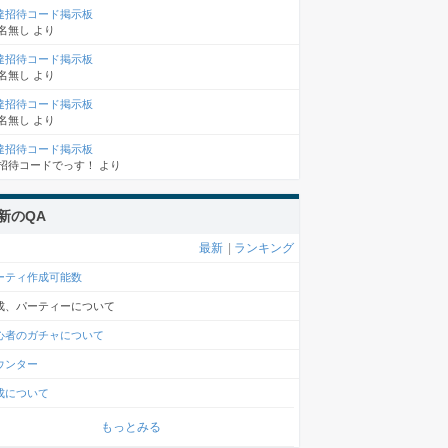
達招待コード掲示板
名無し
より
達招待コード掲示板
名無し
より
達招待コード掲示板
名無し
より
達招待コード掲示板
招待コードでっす！
より
新のQA
最新
|
ランキング
ーティ作成可能数
成、パーティーについて
心者のガチャについて
ウンター
成について
もっとみる