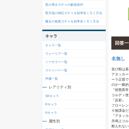
星の導きガチャの解放条件
聖天使の神託ガチャを効率良く引く方法
魔女の秘奥ガチャを効率良く引く方法
キャラ
回答一
キャラ一覧
ウォーリア一覧
名無し
ソーサラー一覧
並び順は基
スナイパー一覧
アタッカー
声優一覧
ーラ正面で
のが一般的
レアリティ別
『状態異常
コルディ使
SRキャラ
『反射』
Rキャラ
フローレン
※無課金だ
Nキャラ
『アタッカ
属性別
共鳴上コル
耐えれない