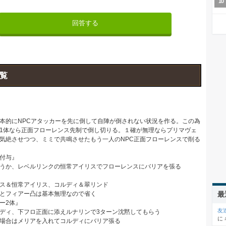
回答する
覧
本的にNPCアタッカーを先に倒して自陣が倒されない状況を作る。この為
1体なら正面フローレンス先制で倒し切りる。１確が無理ならプリマヴェ
気絶させつつ、ミミで共鳴させたもう一人のNPC正面フローレンスで削る
付与』
うか、レベルリンクの恒常アイリスでフローレンスにバリアを張る
ス＆恒常アイリス、コルディ＆翠リンド
とフィアー凸は基本無理なので省く
最
ー2体』
友
ディ、下フロ正面に添えルナリンで3ターン沈黙してもらう
に
場合はメリアを入れてコルディにバリア張る