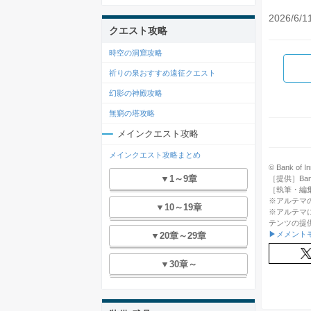
2026/6/1
クエスト攻略
時空の洞窟攻略
祈りの泉おすすめ遠征クエスト
幻影の神殿攻略
無窮の塔攻略
メインクエスト攻略
メインクエスト攻略まとめ
© Bank of Inn
▼1～9章
［提供］Bank o
［執筆・編
※アルテマ
▼10～19章
※アルテマ
テンツの提
▶メメント
▼20章～29章
▼30章～