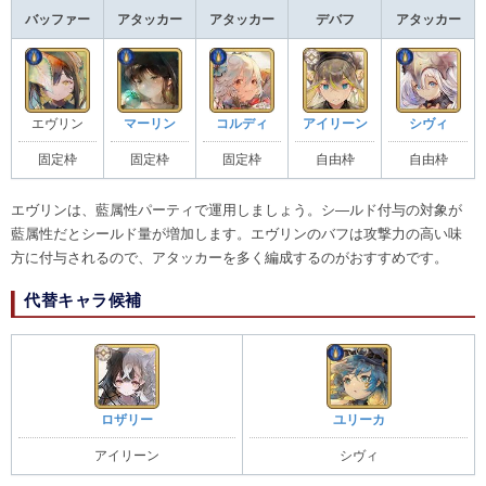
バッファー
アタッカー
アタッカー
デバフ
アタッカー
エヴリン
マーリン
コルディ
アイリーン
シヴィ
固定枠
固定枠
固定枠
自由枠
自由枠
エヴリンは、藍属性パーティで運用しましょう。シ―ルド付与の対象が
藍属性だとシールド量が増加します。エヴリンのバフは攻撃力の高い味
方に付与されるので、アタッカーを多く編成するのがおすすめです。
代替キャラ候補
ロザリー
ユリーカ
アイリーン
シヴィ