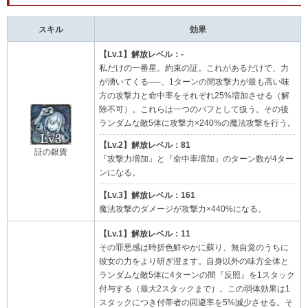
スキル
効果
【Lv.1】解放レベル：-
私だけの一番星。約束の証。これがあるだけで、力
が湧いてくる──。1ターンの間攻撃力が最も高い味
方の攻撃力と命中率をそれぞれ25%増加させる（解
除不可）。これらは一つのバフとして扱う。その後
ランダムな敵5体に攻撃力×240%の魔法攻撃を行う。
【Lv.2】解放レベル：81
証の銀貨
『攻撃力増加』と『命中率増加』のターン数が4ター
ンになる。
【Lv.3】解放レベル：161
魔法攻撃のダメージが攻撃力×440%になる。
【Lv.1】解放レベル：11
その罪悪感は時折色鮮やかに蘇り、無自覚のうちに
彼女の力をより研ぎ澄ます。自身以外の味方全体と
ランダムな敵5体に4ターンの間『反照』を1スタック
付与する（最大2スタックまで）。この弱体効果は1
スタックにつき付帯者の回避率を5%減少させる。そ