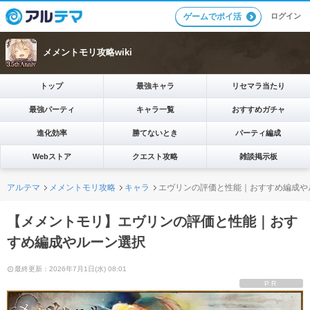
ログイン
ゲームでポイ活
メメントモリ攻略wiki
トップ
最強キャラ
リセマラ当たり
最強パーティ
キャラ一覧
おすすめガチャ
進化効率
勝てないとき
パーティ編成
Webストア
クエスト攻略
雑談掲示板
アルテマ
メメントモリ攻略
キャラ
エヴリンの評価と性能｜おすすめ編成や
【メメントモリ】エヴリンの評価と性能｜おす
すめ編成やルーン選択
最終更新：2026年7月1日(水) 08:01
PR