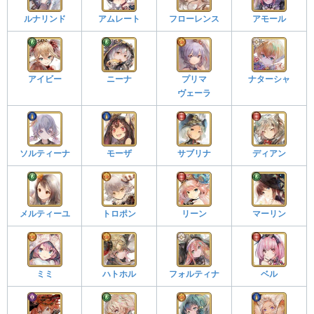
ルナリンド
アムレート
フローレンス
アモール
アイビー
ニーナ
プリマ
ナターシャ
ヴェーラ
ソルティーナ
モーザ
サブリナ
ディアン
メルティーユ
トロポン
リーン
マーリン
ミミ
ハトホル
フォルティナ
ベル