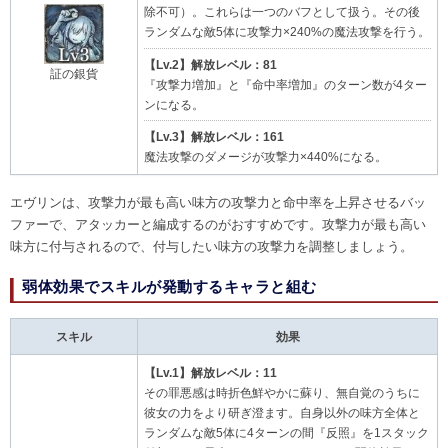
除不可）。これらは一つのバフとして扱う。その後
ランダムな敵5体に攻撃力×240%の魔法攻撃を行う。
【Lv.2】解放レベル：81
証の銀貨
『攻撃力増加』と『命中率増加』のターン数が4ター
ンになる。
【Lv.3】解放レベル：161
魔法攻撃のダメージが攻撃力×440%になる。
エヴリンは、攻撃力が最も高い味方の攻撃力と命中率を上昇させるバッ
ファーで、アタッカーと編成するのがおすすめです。攻撃力が最も高い
味方に付与されるので、付与したい味方の攻撃力を調整しましょう。
弱体効果でスキルが発動するキャラと組む
スキル
効果
【Lv.1】解放レベル：11
その罪悪感は時折色鮮やかに蘇り、無自覚のうちに
彼女の力をより研ぎ澄ます。自身以外の味方全体と
ランダムな敵5体に4ターンの間『反照』を1スタック