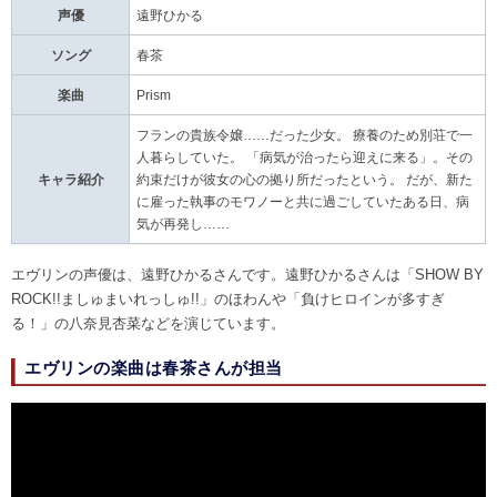
声優
遠野ひかる
ソング
春茶
楽曲
Prism
フランの貴族令嬢……だった少女。 療養のため別荘で一
人暮らしていた。 「病気が治ったら迎えに来る」。その
キャラ紹介
約束だけが彼女の心の拠り所だったという。 だが、新た
に雇った執事のモワノーと共に過ごしていたある日、病
気が再発し……
エヴリンの声優は、遠野ひかるさんです。遠野ひかるさんは「SHOW BY
ROCK!!ましゅまいれっしゅ!!」のほわんや「負けヒロインが多すぎ
る！」の八奈見杏菜などを演じています。
エヴリンの楽曲は春茶さんが担当