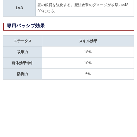
証の銀貨を強化する。魔法攻撃のダメージが攻撃力×48
Lv.3
0%になる。
専用パッシブ効果
ステータス
スキル効果
攻撃力
18%
弱体効果命中
10%
防御力
5%