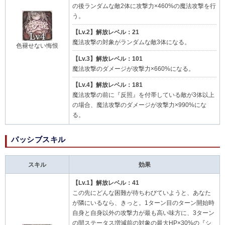
の後ランダムな敵2体に攻撃力×460%の魔法攻撃を行
う。
【Lv.2】解放レベル：21
魔法攻撃の対象がランダムな敵3体になる。
色褪せない悔恨
【Lv.3】解放レベル：101
魔法攻撃のダメージが攻撃力×660%になる。
【Lv.4】解放レベル：181
魔法攻撃の前に『反照』を付帯している敵が3体以上
の場合、魔法攻撃のダメージが攻撃力×990%にな
る。
パッシブスキル
スキル
効果
【Lv.1】解放レベル：41
この先にどんな困難が待ちわびていようと、あなた
が隣にいるなら、きっと。1ターン目のターン開始時
自身と自身以外の攻撃力が最も高い味方に、3ターン
の間ステータス増減前の対象の最大HP×30%の『シ