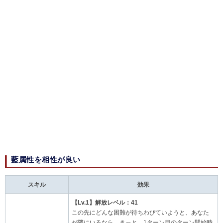
藍属性を相性が良い
スキル
効果
【Lv.1】解放レベル：41
この先にどんな困難が待ちわびていようと、あなた
が隣にいるなら、きっと。1ターン目のターン開始時