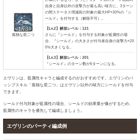
自身と自身以外の攻撃力が最も高い味方に、3ターン
の間ステータス増減前の対象の最大HP×30%の『シ
ールド』を付与する（解除不可）。
【Lv.2】解放レベル：121
孤独な星二つ
さらに『シールド』を付与する対象が藍属性の場
合、『シールド』の大きさが付与者自身の攻撃力×20
0%大きくなる。
【Lv.3】解放レベル：201
『シールド』のターン数が6ターンになる。
エヴリンは、藍属性キャラと編成するのがおすすめです。エヴリンのパ
ッシブスキル「孤独な星二つ」はエヴリン以外の味方にシールドを付与
できます。
シールド付与対象が藍属性の場合、シールドの効果量が像がするため、
藍属性のキャラを優先して編成しましょう。
エヴリンのパーティ編成例​