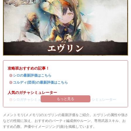
攻略班おすすめの記事！
・
シロの最新評価はこちら
・
コルディ(団長)の最新評価はこちら
人気のガチャシミュレーター
もっと見る
・
シロガチャシミュレーター
/
コルディ(団長)ガチャシミュレーター
メメントモリ(メメモリ)のエヴリンの最新評価をご紹介。エヴリンの属性や強さ
などの性能に加え、おすすめのパーティ編成例やルーン、専用武器スキル、お
すすめ凸数、声優やイメージソング(曲)を掲載しています。