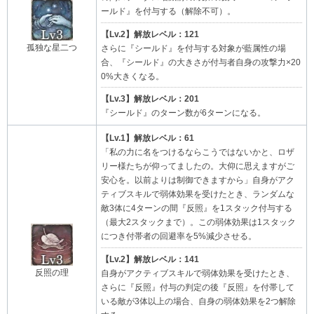
ールド』を付与する（解除不可）。
【Lv.2】解放レベル：121
孤独な星二つ
さらに『シールド』を付与する対象が藍属性の場
合、『シールド』の大きさが付与者自身の攻撃力×20
0%大きくなる。
【Lv.3】解放レベル：201
『シールド』のターン数が6ターンになる。
【Lv.1】解放レベル：61
「私の力に名をつけるならこうではないかと、ロザ
リー様たちが仰ってましたの。大仰に思えますがご
安心を。以前よりは制御できますから」自身がアク
ティブスキルで弱体効果を受けたとき、ランダムな
敵3体に4ターンの間『反照』を1スタック付与する
（最大2スタックまで）。この弱体効果は1スタック
につき付帯者の回避率を5%減少させる。
【Lv.2】解放レベル：141
反照の理
自身がアクティブスキルで弱体効果を受けたとき、
さらに『反照』付与の判定の後『反照』を付帯して
いる敵が3体以上の場合、自身の弱体効果を2つ解除