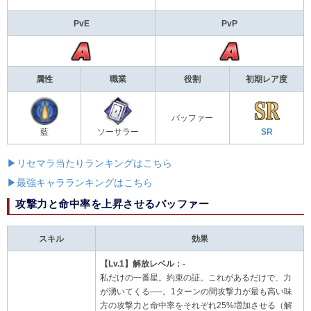
PvE
PvP
属性
職業
役割
初期レア度
バッファー
藍
ソーサラー
SR
▶リセマラ当たりランキングはこちら
▶最強キャラランキングはこちら
攻撃力と命中率を上昇させるバッファー
スキル
効果
【Lv.1】解放レベル：-
私だけの一番星。約束の証。これがあるだけで、力
が湧いてくる──。1ターンの間攻撃力が最も高い味
方の攻撃力と命中率をそれぞれ25%増加させる（解