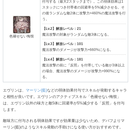
付与する（最大2スタックまで）。この弱体効果は1
スタックにつき付帯者の回避率を5%減少させる。そ
の後ランダムな敵2体に攻撃力×460%の魔法攻撃を行
う。
【Lv.2】解放レベル：21
魔法攻撃の対象がランダムな敵3体になる。
色褪せない悔恨
【Lv.3】解放レベル：101
魔法攻撃のダメージが攻撃力×660%になる。
【Lv.4】解放レベル：181
魔法攻撃の前に『反照』を付帯している敵が3体以上
の場合、魔法攻撃のダメージが攻撃力×990%にな
る。
エヴリンは、
マーリン(藍)
などの弱体効果付与でスキルが発動するキャラ
と相性が良いです。エヴリンのアクティブスキル「色褪せない悔恨」
は、エヴリン以外の味方と敵5体に回避率が5%減少する「反照」を付与
します。
敵味方に付与される弱体効果ですが効果量は少ないため、デバフよりマ
ーリン(藍)のようなスキル発動の手助けになる使い方がおすすめです。