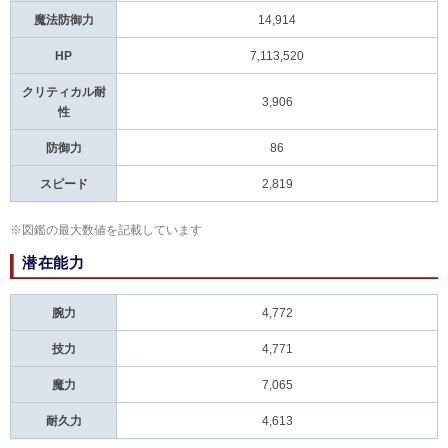
魔法防御力
14,914
HP
7,113,520
クリティカル耐
3,906
性
防御力
86
スピード
2,819
※図鑑の最大数値を記載しています
潜在能力
腕力
4,772
技力
4,771
魔力
7,065
耐久力
4,613