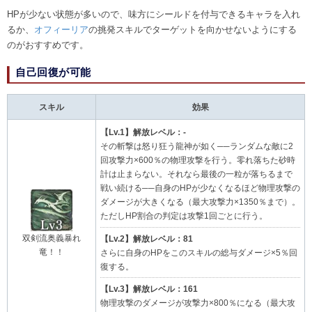
HPが少ない状態が多いので、味方にシールドを付与できるキャラを入れ
るか、
オフィーリア
の挑発スキルでターゲットを向かせないようにする
のがおすすめです。
自己回復が可能
スキル
効果
【Lv.1】解放レベル：-
その斬撃は怒り狂う龍神が如く──ランダムな敵に2
回攻撃力×600％の物理攻撃を行う。零れ落ちた砂時
計は止まらない。それなら最後の一粒が落ちるまで
戦い続ける──自身のHPが少なくなるほど物理攻撃の
ダメージが大きくなる（最大攻撃力×1350％まで）。
ただしHP割合の判定は攻撃1回ごとに行う。
双剣流奥義暴れ
【Lv.2】解放レベル：81
竜！！
さらに自身のHPをこのスキルの総与ダメージ×5％回
復する。
【Lv.3】解放レベル：161
物理攻撃のダメージが攻撃力×800％になる（最大攻