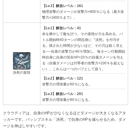
【Lv.3】解放レベル：161
物理攻撃のダメージが攻撃力×800％になる（最大攻
撃力×1800％まで）。
【Lv.1】解放レベル：41
命を燃やして敵を討つ、その覚悟が力を高める。バ
トル開始時40ターンの間自身に『決死』を付与す
る。残された時間が少ないほど、その刃は鋭く冴え
る──自身の攻撃力が40％増加し、毎ターン行動開始
時自身に自身の現在HP×20％の自傷ダメージを与え
る（自傷ダメージは付帯者の攻撃力×100％を超えな
い）。これらは一つのバフとして扱う。
決死の覚悟
【Lv.2】解放レベル：121
攻撃力の増加量が60％になる。
【Lv.3】解放レベル：201
攻撃力の増加量が80％になる。
クラウディアは、自身のHPが少なくなるほどダメージが大きくなるアタ
ッカーです。パッシブスキル「決死」で自身のHPを減らせるため、ダメ
ージを伸ばしやすいです。