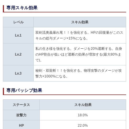
専用スキル効果
レベル
スキル効果
双剣流奥義暴れ竜！！を強化する。HPの回復量がこのス
Lv.1
キルの総与ダメージ×15%になる。
私の生き様を強化する。ダメージを20%遮断する。自身
Lv.2
のHP割合が低いほど遮断の効果が増加する(最大80%ま
で)。
秘剣・双龍斬！！を強化する。物理攻撃のダメージが攻
Lv.3
撃力×1000%になる。
専用パッシブ効果
ステータス
スキル効果
攻撃力
18.0%
HP
22.0%