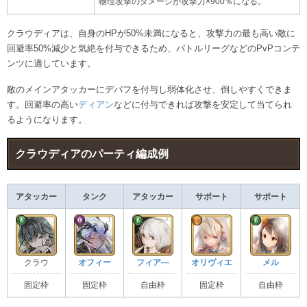
物理攻撃のダメージが攻撃力×900％になる。
クラウディアは、自身のHPが50%未満になると、攻撃力の最も高い敵に
回避率50%減少と気絶を付与できるため、バトルリーグなどのPvPコンテ
ンツに適しています。
敵のメインアタッカーにデバフを付与し弱体化させ、倒しやすくできま
す。回避率の高い
ディアン
などに付与できれば攻撃を安定して当てられ
るようになります。
クラウディアのパーティ編成例
アタッカー
タンク
アタッカー
サポート
サポート
クラウ
オフィー
フィア―
オリヴィエ
メル
固定枠
固定枠
自由枠
固定枠
自由枠