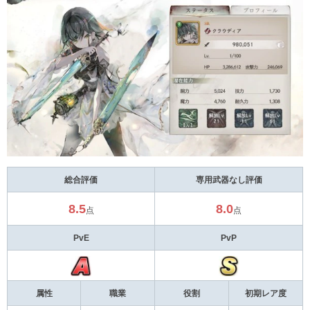
総合評価
専用武器なし評価
8.5
8.0
点
点
PvE
PvP
属性
職業
役割
初期レア度