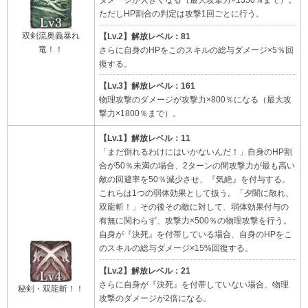
ダメージが大きくなる（最大攻撃力×1350％まで）。
ただしHP割合の判定は攻撃1回ごとに行う。
双剣流奥義暴れ
【Lv.2】解放レベル：81
竜！！
さらに自身のHPをこのスキルの総与ダメージ×5％回
復する。
【Lv.3】解放レベル：161
物理攻撃のダメージが攻撃力×800％になる（最大攻
撃力×1800％まで）。
【Lv.1】解放レベル：11
「まだ倒れるわけにはいかないんだ！」自身のHP割
合が50％未満の場合、2ターンの間攻撃力が最も高い
敵の回避率を50％減少させ、『気絶』を付与する。
これらは1つの弱体効果として扱う。「夕闇に散れ、
双龍斬！」その後その敵に対して、弱体効果付与の
有無に関わらず、攻撃力×500％の物理攻撃を行う。
自身が『決死』を付帯している場合、自身のHPをこ
のスキルの総与ダメージ×15%回復する。
【Lv.2】解放レベル：21
さらに自身が『決死』を付帯していない場合、物理
秘剣・双龍斬！！
攻撃のダメージが2倍になる。