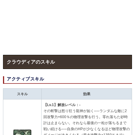
クラウディアのスキル
アクティブスキル
スキル
効果
【Lv.1】解放レベル：-
その斬撃は怒り狂う龍神が如く──ランダムな敵に2
回攻撃力×600％の物理攻撃を行う。零れ落ちた砂時
計は止まらない。それなら最後の一粒が落ちるまで
戦い続ける──自身のHPが少なくなるほど物理攻撃の