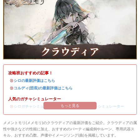
攻略班おすすめの記事！
・
シロの最新評価はこちら
・
コルディ(団長)の最新評価はこちら
人気のガチャシミュレーター
もっと見る
・
シロガチャシミュレーター
/
コルディ(団長)ガチャシミュレーター
メメントモリ(メメモリ)のクラウディアの最新評価をご紹介。クラウディアの属
性や強さなどの性能に加え、おすすめのパーティ編成例やルーン、専用武器ス
キル、おすすめ凸数、声優やイメージソング(曲)を掲載しています。