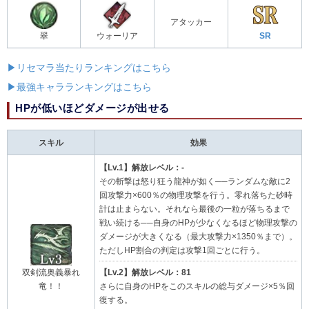
アタッカー
翠
ウォーリア
SR
▶リセマラ当たりランキングはこちら
▶最強キャラランキングはこちら
HPが低いほどダメージが出せる
スキル
効果
【Lv.1】解放レベル：-
その斬撃は怒り狂う龍神が如く──ランダムな敵に2
回攻撃力×600％の物理攻撃を行う。零れ落ちた砂時
計は止まらない。それなら最後の一粒が落ちるまで
戦い続ける──自身のHPが少なくなるほど物理攻撃の
ダメージが大きくなる（最大攻撃力×1350％まで）。
ただしHP割合の判定は攻撃1回ごとに行う。
双剣流奥義暴れ
【Lv.2】解放レベル：81
竜！！
さらに自身のHPをこのスキルの総与ダメージ×5％回
復する。