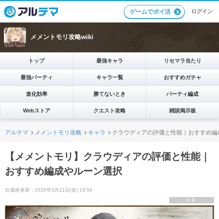
ログイン
ゲームでポイ活
メメントモリ攻略wiki
トップ
最強キャラ
リセマラ当たり
最強パーティ
キャラ一覧
おすすめガチャ
進化効率
勝てないとき
パーティ編成
Webストア
クエスト攻略
雑談掲示板
アルテマ
メメントモリ攻略
キャラ
クラウディアの評価と性能｜おすすめ編
【メメントモリ】クラウディアの評価と性能｜
おすすめ編成やルーン選択
最終更新：2025年3月21日(金) 19:56
PR