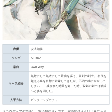
声優
安済知佳
ソング
SERRA
楽曲
Own Way
無敵にして無敗にして最強を謳う、双剣の剣士。 初代を
超える事を目標に鍛錬してきたが、不治の病にかかって
キャラ紹介
しまい…… 残された時間を知った時、双剣の剣士は戦場
へと姿を消した。
入手方法
ピックアップガチャ
クラウディアの声優は、安済知佳さんです。安済知佳さんは「あにゃま