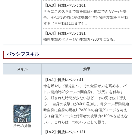
【Lv.3】解放レベル：101
さらにこのスキルで敵を戦闘不能にできなかった場
合、HP回復の前に弱体効果付与と物理攻撃を再発動
する（再発動は1回まで）。
【Lv.4】解放レベル：181
物理攻撃のダメージが攻撃力×900％になる。
パッシブスキル
スキル
効果
【Lv.1】解放レベル：41
命を燃やして敵を討つ、その覚悟が力を高める。バ
トル開始時40ターンの間自身に『決死』を付与す
る。残された時間が少ないほど、その刃は鋭く冴え
る──自身の攻撃力が40％増加し、毎ターン行動開始
時自身に自身の現在HP×20％の自傷ダメージを与え
る（自傷ダメージは付帯者の攻撃力×100％を超えな
い）。これらは一つのバフとして扱う。
決死の覚悟
【Lv.2】解放レベル：121