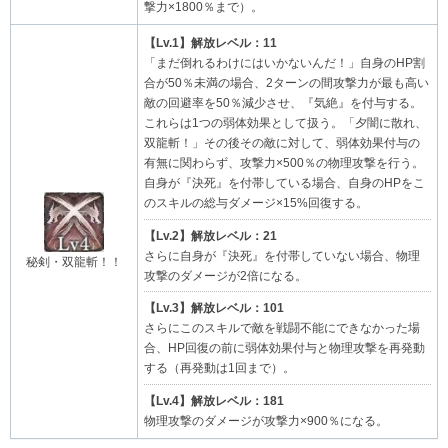
撃力×1800％まで）。
【Lv.1】解放レベル：11
「まだ倒れるわけにはいかないんだ！」自身のHP割
合が50％未満の場合、2ターンの間攻撃力が最も高い
敵の回避率を50％減少させ、『気絶』を付与する。
これらは1つの弱体効果として扱う。「夕闇に散れ、
双龍斬！」その後その敵に対して、弱体効果付与の
有無に関わらず、攻撃力×500％の物理攻撃を行う。
自身が『決死』を付帯している場合、自身のHPをこ
のスキルの総与ダメージ×15%回復する。
【Lv.2】解放レベル：21
さらに自身が『決死』を付帯していない場合、物理
秘剣・双龍斬！！
攻撃のダメージが2倍になる。
【Lv.3】解放レベル：101
さらにこのスキルで敵を戦闘不能にできなかった場
合、HP回復の前に弱体効果付与と物理攻撃を再発動
する（再発動は1回まで）。
【Lv.4】解放レベル：181
物理攻撃のダメージが攻撃力×900％になる。