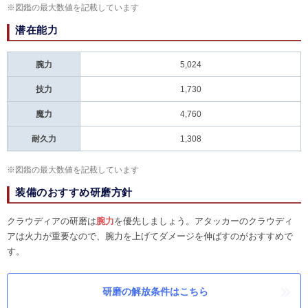
※図鑑の最大数値を記載しています
潜在能力
腕力
5,024
技力
1,730
魔力
4,760
耐久力
1,308
※図鑑の最大数値を記載しています
装備のおすすめ研磨方針
クラウディアの研磨は
腕力
を優先しましょう。アタッカーのクラウディ
アは火力が重要なので、腕力を上げてダメージを伸ばすのがおすすめで
す。
研磨の解放条件はこちら