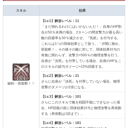
スキル
効果
【Lv.1】解放レベル：11
「まだ倒れるわけにはいかないんだ！」自身のHP割
合が50％未満の場合、2ターンの間攻撃力が最も高い
敵の回避率を50％減少させ、『気絶』を付与する。
これらは1つの弱体効果として扱う。「夕闇に散れ、
双龍斬！」その後その敵に対して、弱体効果付与の
有無に関わらず、攻撃力×500％の物理攻撃を行う。
自身が『決死』を付帯している場合、自身のHPをこ
のスキルの総与ダメージ×15%回復する。
【Lv.2】解放レベル：21
さらに自身が『決死』を付帯していない場合、物理
秘剣・双龍斬！！
攻撃のダメージが2倍になる。
【Lv.3】解放レベル：101
さらにこのスキルで敵を戦闘不能にできなかった場
合、HP回復の前に弱体効果付与と物理攻撃を再発動
する（再発動は1回まで）。
【Lv.4】解放レベル：181