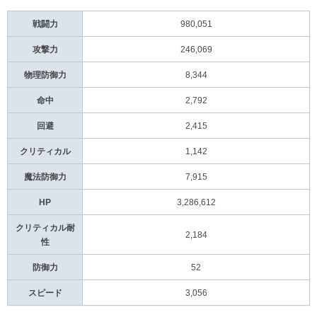
戦闘力
980,051
攻撃力
246,069
物理防御力
8,344
命中
2,792
回避
2,415
クリティカル
1,142
魔法防御力
7,915
HP
3,286,612
クリティカル耐
2,184
性
防御力
52
スピード
3,056