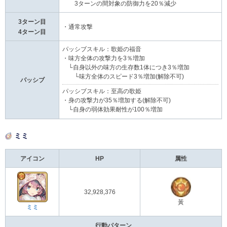
3ターンの間対象の防御力を20％減少
3ターン目
・通常攻撃
4ターン目
パッシブスキル：歌姫の福音
・味方全体の攻撃力を3％増加
└自身以外の味方の生存数1体につき3％増加
└味方全体のスピード3％増加(解除不可)
パッシブ
パッシブスキル：至高の歌姫
・身の攻撃力が35％増加する(解除不可)
└自身の弱体効果耐性が100％増加
ミミ
アイコン
HP
属性
32,928,376
黃
ミミ
行動パターン