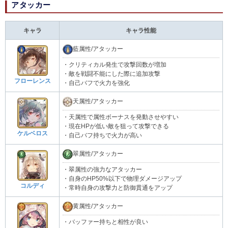
アタッカー
キャラ
キャラ性能
藍属性/アタッカー
・クリティカル発生で攻撃回数が増加
・敵を戦闘不能にした際に追加攻撃
フローレンス
・自己バフで火力を強化
天属性/アタッカー
・天属性で属性ボーナスを発動させやすい
・現在HPが低い敵を狙って攻撃できる
ケルベロス
・自己バフ持ちで火力が高い
翠属性/アタッカー
・翠属性の強力なアタッカー
・自身のHP50%以下で物理ダメージアップ
コルディ
・常時自身の攻撃力と防御貫通をアップ
黄属性/アタッカー
・バッファー持ちと相性が良い