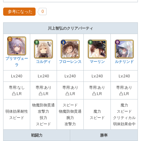
参考になった
0
川上智弘のクリアパーティ
プリマヴェー
コルディ
フローレンス
マーリン
ルナリンド
ラ
Lv.240
Lv.240
Lv.240
Lv.240
Lv.240
専用:なし
専用:あり
専用:あり
専用:あり
専用:あり
凸:LR
凸:LR
凸:LR
凸:LR
凸:LR
物魔防御貫通
スピード
魔力
弱体効果耐性
攻撃力
物魔防御貫通
魔力
スピード
スピード
技力
腕力
スピード
クリティカル
スピード
攻撃力
弱体効果命中
戦闘力
勝率