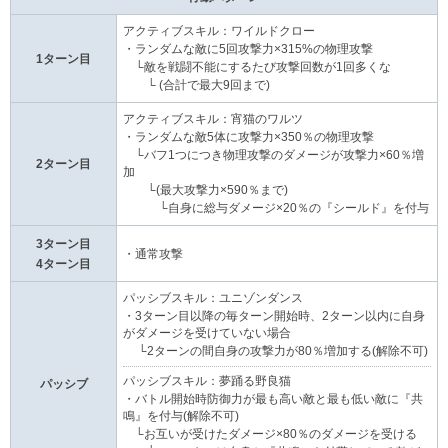
アクティブスキル：ワイルドクロー
・ランダムな敵に5回攻撃力×315%の物理攻撃
1ターン目
└敵を戦闘不能にするたび攻撃回数が1回多くな
└ (合計で最大9回まで)
アクティブスキル：宵猫のワルツ
・ランダムな敵5体に攻撃力×350％の物理攻撃
└バフ1つにつき物理攻撃のダメージが攻撃力×60％増
2ターン目
加
└(最大攻撃力×590％まで)
└自身に総与ダメージ×20％の『シールド』を付与
3ターン目
・通常攻撃
4ターン目
パッシブスキル：ユニゾンダンス
・3ターン目以降の毎ターン開始時、2ターン以内に自身
がダメージを受けていない場合
└2ターンの間自身の攻撃力が80％増加する(解除不可)
パッシブスキル：夢踊る野良猫
パッシブ
・バトル開始時防御力が最も高い敵と最も低い敵に『共
鳴』を付与(解除不可)
└お互いが受けたダメージ×80％のダメージを受ける