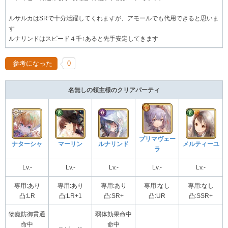
ルサルカはSRで十分活躍してくれますが、アモールでも代用できると思いま
す
ルナリンドはスピード４千↑あると先手安定してきます
参考になった
0
名無しの領主様のクリアパーティ
プリマヴェー
ナターシャ
マーリン
ルナリンド
メルティーユ
ラ
Lv.-
Lv.-
Lv.-
Lv.-
Lv.-
専用:あり
専用:あり
専用:あり
専用:なし
専用:なし
凸:LR
凸:LR+1
凸:SR+
凸:UR
凸:SSR+
物魔防御貫通
弱体効果命中
命中
命中