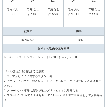
Lv.-
Lv.-
Lv.-
Lv.-
Lv.-
専用:なし
専用:なし
専用:なし
専用:あり
専用:なし
凸:SR
凸:UR+
凸:SSR
凸:LR+1
凸:SSR+
-
-
-
-
-
戦闘力
勝率
16,557,000
～10%
おすすめ理由や立ち回り
レベル：フローレンス&アムレートLv.200他レベリン160
バトル開始から討伐までの展開
1 プリマからミミに対するスタン不発
2 上から３人の敵から総攻撃をくらい、アムレートとフローレンス以外落と
される
3 フローレンス渾身の反撃で敵のプリマとミミ以外落ちる
4 フローレンスS2でミミ落ちる、アムレートS2？でプリマ落としてお掃除完
了