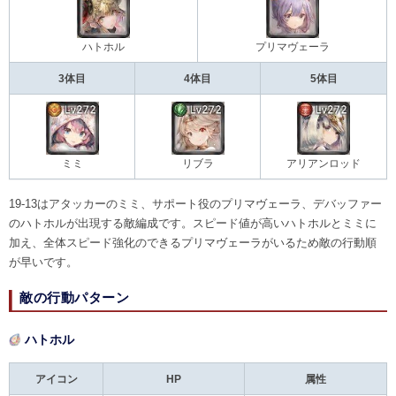
ハトホル
プリマヴェーラ
3体目
4体目
5体目
ミミ
リブラ
アリアンロッド
19-13はアタッカーのミミ、サポート役のプリマヴェーラ、デバッファー
のハトホルが出現する敵編成です。スピード値が高いハトホルとミミに
加え、全体スピード強化のできるプリマヴェーラがいるため敵の行動順
が早いです。
敵の行動パターン
ハトホル
アイコン
HP
属性