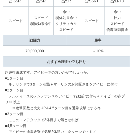
凸:SSR+
凸:SR
凸:SR
凸:SSR+
凸:LR+3
命中
命中
スピード
弱体効果命中
技力
スピード
スピード
弱体効果命中
クリティカル
スピード
スピード
物魔防御貫通
戦闘力
勝率
70,000,000
～10%
おすすめ理由や立ち回り
超連打編成です、アイビー党の方いかがでしょうか。
■1ターン目
ルナリンドで3ターン沈黙＋マーリンのお師匠さまをアイビーに付与
■2ターン目
メルティーユのメンテナンスをアイビー"行動前"に付与＋アイビーの赤プ
リ×1以上
⇒攻撃回数と火力UP＆4,5ターン目を通常攻撃にする為
■3ターン目
ここのエマアタックで3体目まで落とせれば…
■4,5ターン目
アイビーの通常攻撃で気絶2体狙い、次ターンでトドメ