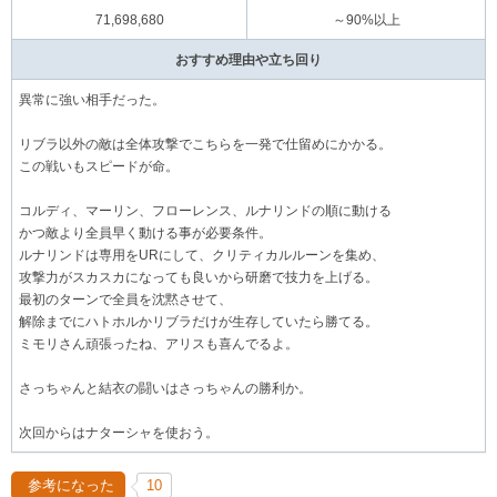
71,698,680
～90%以上
おすすめ理由や立ち回り
異常に強い相手だった。
リブラ以外の敵は全体攻撃でこちらを一発で仕留めにかかる。
この戦いもスピードが命。
コルディ、マーリン、フローレンス、ルナリンドの順に動ける
かつ敵より全員早く動ける事が必要条件。
ルナリンドは専用をURにして、クリティカルルーンを集め、
攻撃力がスカスカになっても良いから研磨で技力を上げる。
最初のターンで全員を沈黙させて、
解除までにハトホルかリブラだけが生存していたら勝てる。
ミモリさん頑張ったね、アリスも喜んでるよ。
さっちゃんと結衣の闘いはさっちゃんの勝利か。
次回からはナターシャを使おう。
参考になった
10