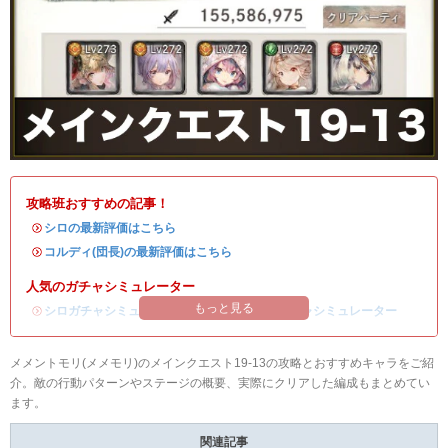
攻略班おすすめの記事！
・
シロの最新評価はこちら
・
コルディ(団長)の最新評価はこちら
人気のガチャシミュレーター
もっと見る
・
シロガチャシミュレーター
/
コルディ(団長)ガチャシミュレーター
メメントモリ(メメモリ)のメインクエスト19-13の攻略とおすすめキャラをご紹
介。敵の行動パターンやステージの概要、実際にクリアした編成もまとめてい
ます。
関連記事