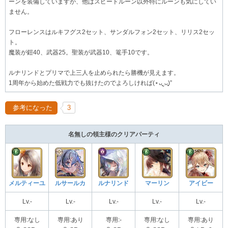
ーンを装備していますが、他はスピードルーン以外特にルーンも気にしてい
ません。
フローレンスはルキフグス2セット、サンダルフォン2セット、リリス2セッ
ト。
魔装が鎧40、武器25。聖装が武器10、篭手10です。
ルナリンドとプリマで上三人を止められたら勝機が見えます。
1周年から始めた低戦力でも抜けたのでよろしければ(⋆ᴗ͈ˬᴗ͈)”
参考になった
3
名無しの領主様のクリアパーティ
メルティーユ
ルサールカ
ルナリンド
マーリン
アイビー
Lv.-
Lv.-
Lv.-
Lv.-
Lv.-
専用:なし
専用:あり
専用:-
専用:なし
専用:あり