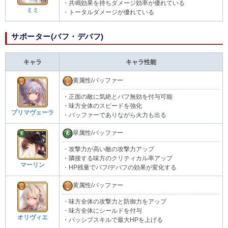
・共鳴効果を持ちダメージ効率が優れている
ミミ
・トータルダメージが優れている
サポーター(バフ・デバフ)
キャラ
キャラ性能
黄属性/バッファー
・正面の敵に気絶とバフ無効を付与可能
・味方全体のスピードを強化
プリマヴェーラ
・バッファーでありながら火力も出る
翠属性/バッファー
・攻撃力が高い敵の攻撃力アップ
・隣接する味方のクリティカル率アップ
マーリン
・HP残量でバフ/デバフの効果が変化する
黄属性/バッファー
・味方全体の攻撃力と防御力をアップ
・味方全体にシールドを付与
オリヴィエ
・パッシブスキルで最大HPを上げる