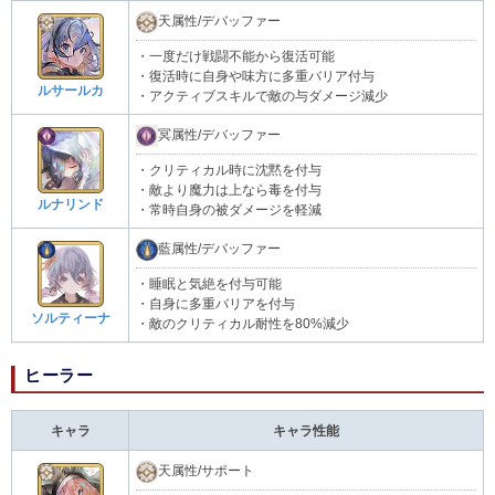
天属性/デバッファー
・一度だけ戦闘不能から復活可能
・復活時に自身や味方に多重バリア付与
ルサールカ
・アクティブスキルで敵の与ダメージ減少
冥属性/デバッファー
・クリティカル時に沈黙を付与
・敵より魔力は上なら毒を付与
ルナリンド
・常時自身の被ダメージを軽減
藍属性/デバッファー
・睡眠と気絶を付与可能
・自身に多重バリアを付与
ソルティーナ
・敵のクリティカル耐性を80%減少
ヒーラー
キャラ
キャラ性能
天属性/サポート