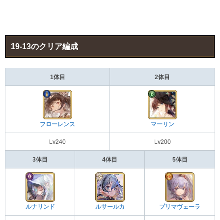
19-13のクリア編成
1体目
2体目
フローレンス
マーリン
Lv240
Lv200
3体目
4体目
5体目
ルナリンド
ルサールカ
プリマヴェーラ