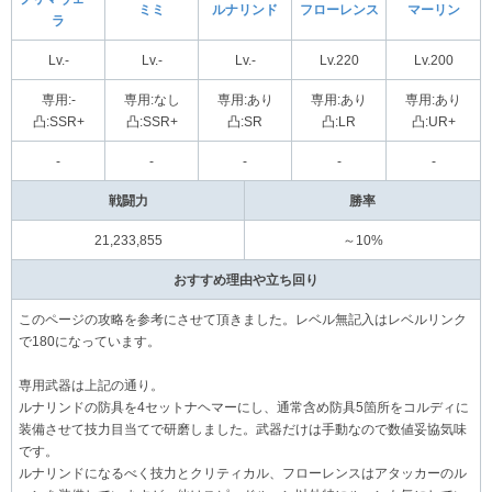
ミミ
ルナリンド
フローレンス
マーリン
ラ
Lv.-
Lv.-
Lv.-
Lv.220
Lv.200
専用:-
専用:なし
専用:あり
専用:あり
専用:あり
凸:SSR+
凸:SSR+
凸:SR
凸:LR
凸:UR+
-
-
-
-
-
戦闘力
勝率
21,233,855
～10%
おすすめ理由や立ち回り
このページの攻略を参考にさせて頂きました。レベル無記入はレベルリンク
で180になっています。
専用武器は上記の通り。
ルナリンドの防具を4セットナヘマーにし、通常含め防具5箇所をコルディに
装備させて技力目当てで研磨しました。武器だけは手動なので数値妥協気味
です。
ルナリンドになるべく技力とクリティカル、フローレンスはアタッカーのル