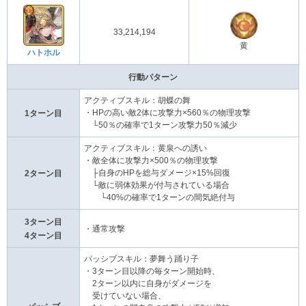
33,214,194
黄
ハトホル
行動パターン
アクティブスキル：胡蝶の舞
・HPの高い敵2体に攻撃力×560％の物理攻撃
1ターン目
└50％の確率で1ターン攻撃力50％減少
アクティブスキル：黄泉への誘い
・敵全体に攻撃力×500％の物理攻撃
├自身のHPを総与ダメージ×15%回復
2ターン目
└敵に弱体効果が付与されている場合
└40%の確率で1ターンの間気絶付与
3ターン目
・通常攻撃
4ターン目
パッシブスキル：夢舞う踊り子
・3ターン目以降の毎ターン開始時、
2ターン以内に自身がダメージを
受けていない場合、