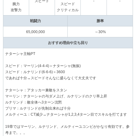
スピード
-
-
腕力
スピード
攻撃力
クリティカル
戦闘力
勝率
65,000,000
～30%
おすすめ理由や立ち回り
ナターシャ主軸PT
スピード：マーリン(4-4-4)＞ナターシャ(無振)
スピード：ルナリンド(6-6-6)＞3600
であれば十分→スピードそんなに盛らなくて大丈夫です
ナターシャ：アタッカー兼敵をスタン
マーリン：ナターシャの与ダメ上げ、ルナリンドのクリ率上昇
ルナリンド：敵全体へ3ターン沈黙
プリマ：ルナリンドが先制出来れば十分
メルティーユ：CT減少→ナターシャが1,2,3,4ターン目でスキルを打てます
19章ではマーリン、ルナリンド、メルティーユコンビがかなり有効です。参
考まで。。。