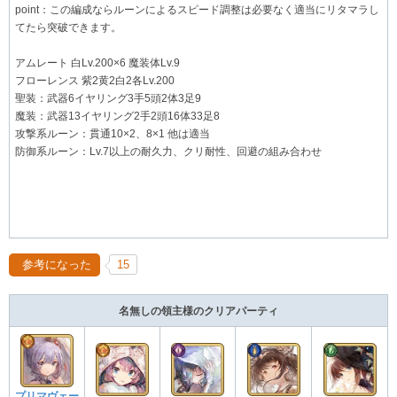
point：この編成ならルーンによるスピード調整は必要なく適当にリタマラし
てたら突破できます。
アムレート 白Lv.200×6 魔装体Lv.9
フローレンス 紫2黄2白2各Lv.200
聖装：武器6イヤリング3手5頭2体3足9
魔装：武器13イヤリング2手2頭16体33足8
攻撃系ルーン：貫通10×2、8×1 他は適当
防御系ルーン：Lv.7以上の耐久力、クリ耐性、回避の組み合わせ
参考になった
15
名無しの領主様のクリアパーティ
プリマヴェー