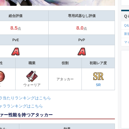
Q
総合評価
専用武器なし評価
Q&
8.5
8.0
点
点
新
PvE
PvP
マ
性
職業
役割
初期レア度
アタッカー
紅
ウォーリア
SR
ラ当たりランキングはこちら
ャラランキングはこちら
ァー性能を持つアタッカー
キル
効果