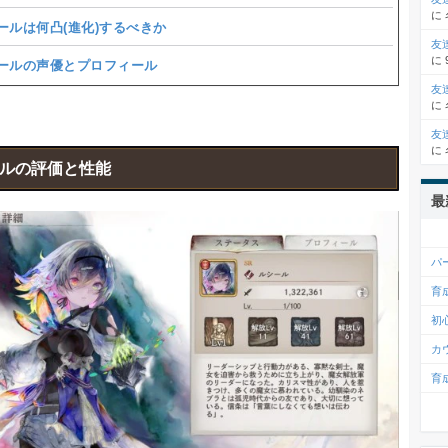
に
ールは何凸(進化)するべきか
友
に
ールの声優とプロフィール
友
に
友
に
ルの評価と性能
最
パ
育
初
カ
育