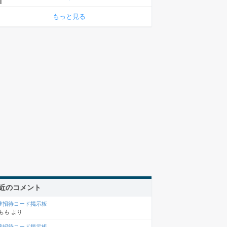
もっと見る
近のコメント
達招待コード掲示板
もも
より
達招待コード掲示板