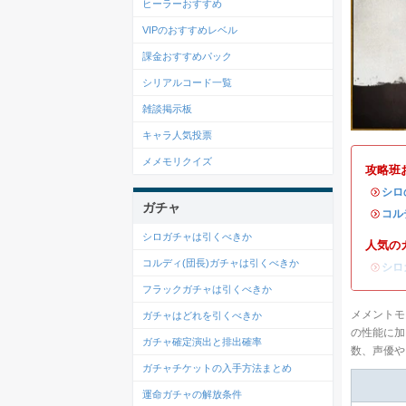
ヒーラーおすすめ
VIPのおすすめレベル
課金おすすめパック
シリアルコード一覧
雑談掲示板
キャラ人気投票
メメモリクイズ
攻略班
・
シロ
ガチャ
・
コル
シロガチャは引くべきか
人気の
コルディ(団長)ガチャは引くべきか
・
シロ
フラックガチャは引くべきか
メメントモ
ガチャはどれを引くべきか
の性能に加
ガチャ確定演出と排出確率
数、声優や
ガチャチケットの入手方法まとめ
運命ガチャの解放条件