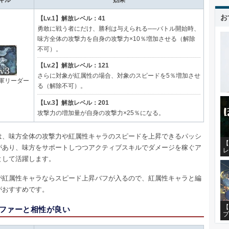
お
【Lv.1】解放レベル：41
勇敢に戦う者にだけ、勝利は与えられる──バトル開始時、
味方全体の攻撃力を自身の攻撃力×10％増加させる（解除
不可）。
【Lv.2】解放レベル：121
さらに対象が紅属性の場合、対象のスピードを5％増加させ
軍リーダー
る（解除不可）。
【Lv.3】解放レベル：201
攻撃力の増加量が自身の攻撃力×25％になる。
は、味方全体の攻撃力や紅属性キャラのスピードを上昇できるパッシ
【
があり、味方をサポートしつつアクティブスキルでダメージを稼ぐア
レ
として活躍します。
が紅属性キャラならスピード上昇バフが入るので、紅属性キャラと編
がおすすめです。
【
ファーと相性が良い
プ