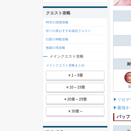
クエスト攻略
時空の洞窟攻略
祈りの泉おすすめ遠征クエスト
幻影の神殿攻略
無窮の塔攻略
メインクエスト攻略
属
メインクエスト攻略まとめ
▼1～9章
▼10～19章
▶リセマ
▼20章～29章
▶最強キ
▼30章～
バッフ
ス