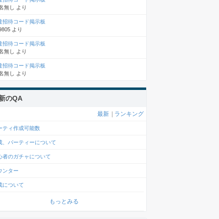
名無し
より
達招待コード掲示板
9805
より
達招待コード掲示板
名無し
より
達招待コード掲示板
名無し
より
新のQA
最新
|
ランキング
ーティ作成可能数
成、パーティーについて
心者のガチャについて
ウンター
成について
もっとみる