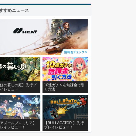
すすめニュース
ほの暮しの庭】先行プ
10連ガチャを無課金で引
イレビュー！
く方法
アズールプロミリア】
【BULLACATOR 】先行
レイレビュー！
プレイレビュー！