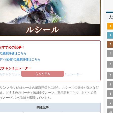
人
おすすめの記事！
の最新評価はこちら
ディ(団長)の最新評価はこちら
ガチャシミュレーター
もっと見る
ガチャシミュレーター
/
コルディ(団長)ガチャシミュレーター
リ(メメモリ)のルシールの最新評価をご紹介。ルシールの属性や強さなど
え、おすすめのパーティ編成例やルーン、専用武器スキル、おすすめ凸
イメージソング(曲)を掲載しています。
関連記事