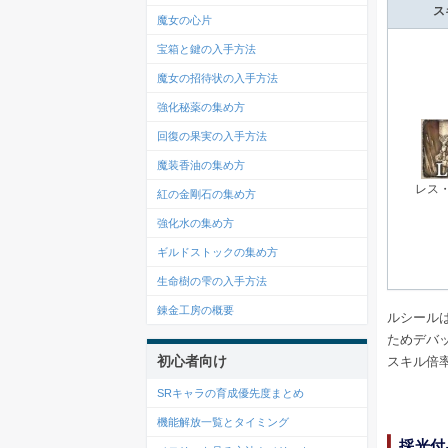
ス
魔女の心片
宝箱と鍵の入手方法
魔女の招待状の入手方法
強化秘薬の集め方
回復の果実の入手方法
魔装香油の集め方
レス
紅の金剛石の集め方
強化水の集め方
ギルドストックの集め方
生命樹の雫の入手方法
錬金工房の概要
ルシール
ためデバ
初心者向け
スキル倍
SRキャラの育成優先度まとめ
機能解放一覧とタイミング
採光付