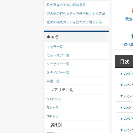
星の導きガチャの解放条件
聖天使の神託ガチャを効率良く引く方法
最強
魔女の秘奥ガチャを効率良く引く方法
キャラ
進化
キャラ一覧
ウォーリア一覧
目次
ソーサラー一覧
スナイパー一覧
▼ルシ
声優一覧
▼ルシ
レアリティ別
▼ルシ
SRキャラ
▼ルシ
Rキャラ
Nキャラ
▼ルシ
属性別
▼ルシ