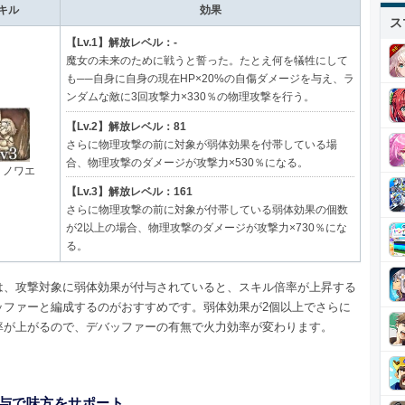
キル
効果
ス
【Lv.1】解放レベル：-
魔女の未来のために戦うと誓った。たとえ何を犠牲にして
も──自身に自身の現在HP×20%の自傷ダメージを与え、ラ
ンダムな敵に3回攻撃力×330％の物理攻撃を行う。
【Lv.2】解放レベル：81
さらに物理攻撃の前に対象が弱体効果を付帯している場
合、物理攻撃のダメージが攻撃力×530％になる。
・ノワエ
【Lv.3】解放レベル：161
さらに物理攻撃の前に対象が付帯している弱体効果の個数
が2以上の場合、物理攻撃のダメージが攻撃力×730％にな
る。
は、攻撃対象に弱体効果が付与されていると、スキル倍率が上昇する
ッファーと編成するのがおすすめです。弱体効果が2個以上でさらに
率が上がるので、デバッファーの有無で火力効率が変わります。
与で味方をサポート