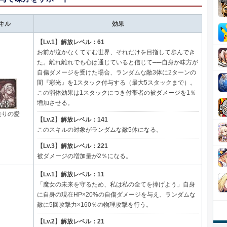
キル
効果
【Lv.1】解放レベル：61
お前が泣かなくてすむ世界、それだけを目指して歩んでき
た。離れ離れでも心は通じていると信じて──自身か味方が
自傷ダメージを受けた場合、ランダムな敵3体に2ターンの
間『彩光』を1スタック付与する（最大5スタックまで）。
この弱体効果は1スタックにつき付帯者の被ダメージを1％
増加させる。
去りの愛
【Lv.2】解放レベル：141
このスキルの対象がランダムな敵5体になる。
【Lv.3】解放レベル：221
被ダメージの増加量が2％になる。
【Lv.1】解放レベル：11
「魔女の未来を守るため、私は私の全てを捧げよう」自身
に自身の現在HP×20%の自傷ダメージを与え、ランダムな
敵に5回攻撃力×160％の物理攻撃を行う。
【Lv.2】解放レベル：21