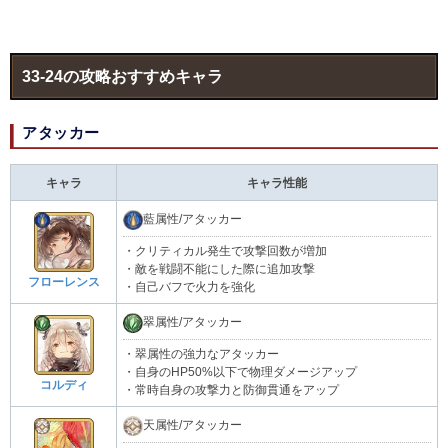
33-24の攻略おすすめキャラ
アタッカー
キャラ
キャラ性能
藍属性/アタッカー
・クリティカル発生で攻撃回数が増加
・敵を戦闘不能にした際に追加攻撃
フローレンス
・自己バフで火力を強化
翠属性/アタッカー
・翠属性の強力なアタッカー
・自身のHP50%以下で物理ダメージアップ
コルディ
・常時自身の攻撃力と防御貫通をアップ
天属性/アタッカー