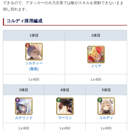
できるので、アタッカーの火力次第では敵がスキルを発動できないまま
倒し切れます。
コルディ採用編成
1体目
2体目
ソルティー
メリア
(聖夜)
Lv.400
Lv.400
3体目
4体目
5体目
ルナリンド
マーリン
コルディ
Lv.400
Lv.400
Lv.400