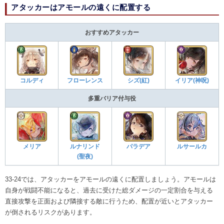
アタッカーはアモールの遠くに配置する
おすすめアタッカー
コルディ
フローレンス
シズ(紅)
イリア(神呪)
多重バリア付与役
メリア
ルナリンド
パラデア
ルサールカ
(聖夜)
33-24では、アタッカーをアモールの遠くに配置しましょう。アモールは
自身が戦闘不能になると、過去に受けた総ダメージの一定割合を与える
直接攻撃を正面および隣接する敵に行うため、配置が近いとアタッカー
が倒されるリスクがあります。