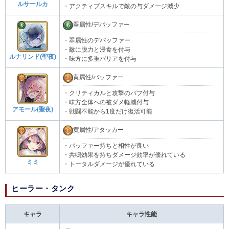
ルサールカ
・アクティブスキルで敵の与ダメージ減少
翠属性/デバッファー
・翠属性のデバッファー
・敵に脱力と浸食を付与
ルナリンド(聖夜)
・味方に多重バリアを付与
黄属性/バッファー
・クリティカルと攻撃のバフ付与
・味方全体への被ダメ軽減付与
アモール(聖夜)
・戦闘不能から1度だけ復活可能
黄属性/アタッカー
・バッファー持ちと相性が良い
・共鳴効果を持ちダメージ効率が優れている
ミミ
・トータルダメージが優れている
ヒーラー・タンク
キャラ
キャラ性能