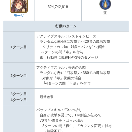
324,742,619
藍
モーザ
行動パターン
アクティブスキル：レストインピース
・ランダムな敵4体に攻撃力×420％の魔法攻撃
├クリティカル時に対象のバフを1つ解除
1ターン目
└2ターンの間『毒』を付与
・毒：行動時に現在HP×3%のダメージ
アクティブスキル：葬送の合図
・ランダムな敵に4回攻撃力×380％の魔法攻撃
2ターン目
└対象が『毒』状態の場合
└4ターンの間『不治』を付与
3ターン目
・通常攻撃
4ターン目
パッシブスキル：弔いの祈り
・自身が攻撃を受けて、HP割合が初めて
70％と40％を下回った場合
└3ターンの間『再生』『カウンタ変更』付与
（解除不可）