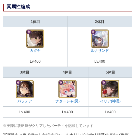
冥属性編成
1体目
2体目
カグヤ
ルナリンド
Lv.400
Lv.400
3体目
4体目
5体目
パラデア
ナターシャ(冥)
イリア(神呪)
Lv.400
Lv.400
Lv.400
※実際に攻略班がクリアしたパーティを記載しています
冥属性キャラで統一した編成です。ルナリンドの全体沈黙付与やパラデ