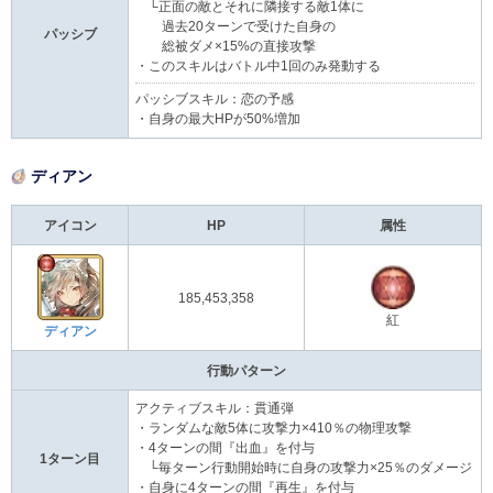
└正面の敵とそれに隣接する敵1体に
過去20ターンで受けた自身の
パッシブ
総被ダメ×15%の直接攻撃
・このスキルはバトル中1回のみ発動する
パッシブスキル：恋の予感
・自身の最大HPが50%増加
ディアン
アイコン
HP
属性
185,453,358
紅
ディアン
行動パターン
アクティブスキル：貫通弾
・ランダムな敵5体に攻撃力×410％の物理攻撃
・4ターンの間『出血』を付与
1ターン目
└毎ターン行動開始時に自身の攻撃力×25％のダメージ
・自身に4ターンの間『再生』を付与