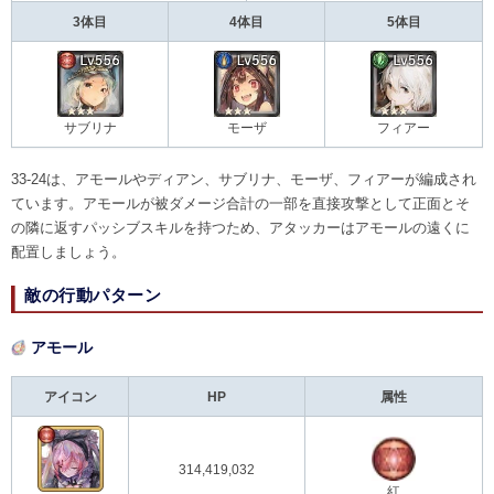
3体目
4体目
5体目
サブリナ
モーザ
フィアー
33-24は、アモールやディアン、サブリナ、モーザ、フィアーが編成され
ています。アモールが被ダメージ合計の一部を直接攻撃として正面とそ
の隣に返すパッシブスキルを持つため、アタッカーはアモールの遠くに
配置しましょう。
敵の行動パターン
アモール
アイコン
HP
属性
314,419,032
紅