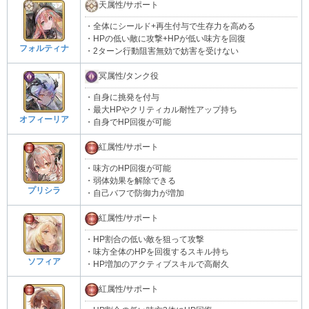
天属性/サポート
・全体にシールド+再生付与で生存力を高める
・HPの低い敵に攻撃+HPが低い味方を回復
フォルティナ
・2ターン行動阻害無効で妨害を受けない
冥属性/タンク役
・自身に挑発を付与
・最大HPやクリティカル耐性アップ持ち
オフィーリア
・自身でHP回復が可能
紅属性/サポート
・味方のHP回復が可能
・弱体効果を解除できる
プリシラ
・自己バフで防御力が増加
紅属性/サポート
・HP割合の低い敵を狙って攻撃
・味方全体のHPを回復するスキル持ち
ソフィア
・HP増加のアクティブスキルで高耐久
紅属性/サポート