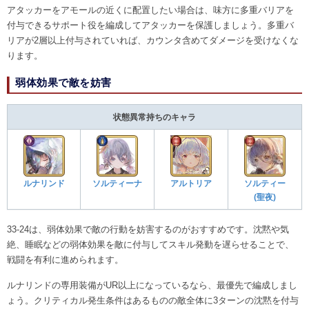
アタッカーをアモールの近くに配置したい場合は、味方に多重バリアを
付与できるサポート役を編成してアタッカーを保護しましょう。多重バ
リアが2層以上付与されていれば、カウンタ含めてダメージを受けなくな
ります。
弱体効果で敵を妨害
状態異常持ちのキャラ
ルナリンド
ソルティーナ
アルトリア
ソルティー
(聖夜)
33-24は、弱体効果で敵の行動を妨害するのがおすすめです。沈黙や気
絶、睡眠などの弱体効果を敵に付与してスキル発動を遅らせることで、
戦闘を有利に進められます。
ルナリンドの専用装備がUR以上になっているなら、最優先で編成しまし
ょう。クリティカル発生条件はあるものの敵全体に3ターンの沈黙を付与