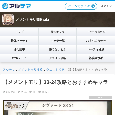
ログイン
ゲームでポイ活
メメントモリ攻略wiki
トップ
最強キャラ
リセマラ当たり
最強パーティ
キャラ一覧
おすすめガチャ
進化効率
勝てないとき
パーティ編成
Webストア
クエスト攻略
雑談掲示板
アルテマ
メメントモリ攻略
クエスト攻略
33-24攻略とおすすめキャラ
【メメントモリ】33-24攻略とおすすめキャラ
最終更新：2025年5月19日(月) 18:58
PR