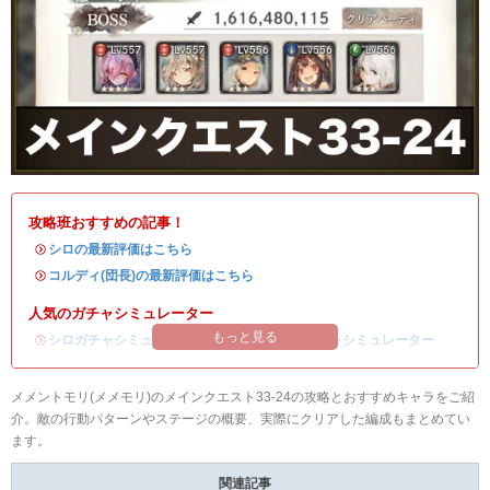
攻略班おすすめの記事！
・
シロの最新評価はこちら
・
コルディ(団長)の最新評価はこちら
人気のガチャシミュレーター
もっと見る
・
シロガチャシミュレーター
/
コルディ(団長)ガチャシミュレーター
メメントモリ(メメモリ)のメインクエスト33-24の攻略とおすすめキャラをご紹
介。敵の行動パターンやステージの概要、実際にクリアした編成もまとめてい
ます。
関連記事