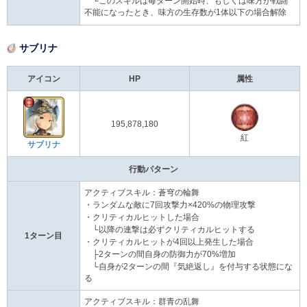
└このスキルは毎ターン開始時、もしくは味方が戦闘
不能になったとき、味方の生存数が1体以下の場合解除
サブリナ
アイコン
HP
属性
195,878,180
紅
サブリナ
行動パターン
アクティブスキル：蒼穹の輪舞
・ランダムな敵に7回攻撃力×420%の物理攻撃
・クリティカルヒットした場合
└以降の連撃は必ずクリティカルヒットする
1ターン目
・クリティカルヒットが4回以上発生した場合
├2ターンの間自身の防御力が70%増加
└自身が2ターンの間『気絶返し』を付与する状態にな
る
アクティブスキル：群青の乱舞