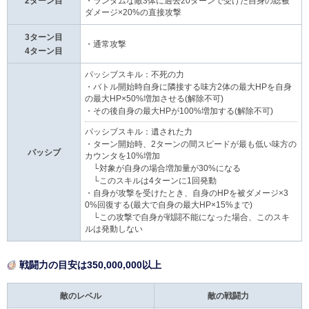
2ターン目
・ランダムな敵3体に過去20ターンで受けた自身の総被
ダメージ×20%の直接攻撃
3ターン目
・通常攻撃
4ターン目
パッシブスキル：不死の力
・バトル開始時自身に隣接する味方2体の最大HPを自身
の最大HP×50%増加させる(解除不可)
・その後自身の最大HPが100%増加する(解除不可)
パッシブスキル：遺された力
・ターン開始時、2ターンの間スピードが最も低い味方の
パッシブ
カウンタを10%増加
└対象が自身の場合増加量が30%になる
└このスキルは4ターンに1回発動
・自身が攻撃を受けたとき、自身のHPを被ダメージ×3
0%回復する(最大で自身の最大HP×15%まで)
└この攻撃で自身が戦闘不能になった場合、このスキ
ルは発動しない
戦闘力の目安は350,000,000以上
敵のレベル
敵の戦闘力