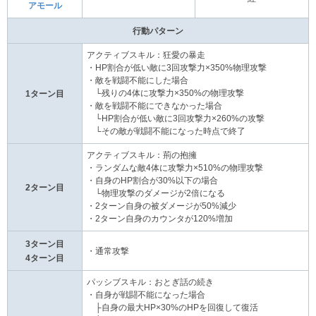
アモール
行動パターン
アクティブスキル：狂愛の暴走
・HP割合が低い敵に3回攻撃力×350%物理攻撃
・敵を戦闘不能にした場合
└残りの4体に攻撃力×350%の物理攻撃
1ターン目
・敵を戦闘不能にできなかった場合
└HP割合が低い敵に3回攻撃力×260%の攻撃
└その敵が戦闘不能になった時点で終了
アクティブスキル：荊の抱擁
・ランダムな敵4体に攻撃力×510%の物理攻撃
・自身のHP割合が30%以下の場合
2ターン目
└物理攻撃のダメージが2倍になる
・2ターン自身の被ダメージが50%減少
・2ターン自身のカウンタが120%増加
3ターン目
・通常攻撃
4ターン目
パッシブスキル：おとぎ話の続き
・自身が戦闘不能になった場合
├自身の最大HP×30%のHPを回復して復活