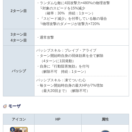
・ランダムな敵に4回攻撃力×480%の物理攻撃
└対象のスピードを15%減少
2ターン目
（確率：30% 持続：1ターン）
・『スピード減少』を付帯している敵の場合
└物理攻撃のダメージが攻撃力×720%
3ターン目
・通常攻撃
4ターン目
パッシブスキル：ブレイブ・アライブ
・ターン開始時自身の弱体効果を全て解除
（4ターンに1回発動）
・自身に『行動阻害無効』を付与
パッシブ
（解除不可 持続：1ターン）
パッシブスキル：凍てついた心
・毎ターン開始時自身の最大HPが7%増加
（最大20回まで）（解除不可）
モーザ
アイコン
HP
属性