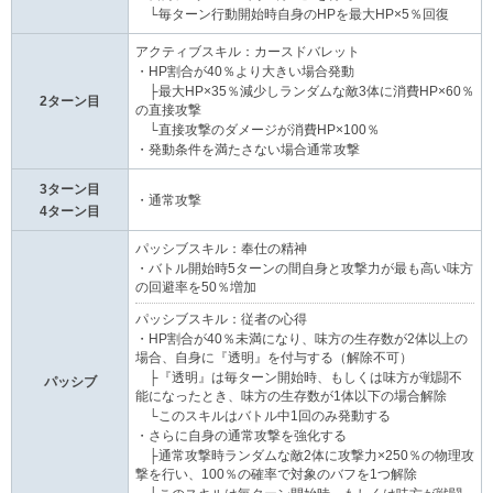
└毎ターン行動開始時自身のHPを最大HP×5％回復
アクティブスキル：カースドバレット
・HP割合が40％より大きい場合発動
├最大HP×35％減少しランダムな敵3体に消費HP×60％
2ターン目
の直接攻撃
└直接攻撃のダメージが消費HP×100％
・発動条件を満たさない場合通常攻撃
3ターン目
・通常攻撃
4ターン目
パッシブスキル：奉仕の精神
・バトル開始時5ターンの間自身と攻撃力が最も高い味方
の回避率を50％増加
パッシブスキル：従者の心得
・HP割合が40％未満になり、味方の生存数が2体以上の
場合、自身に『透明』を付与する（解除不可）
├『透明』は毎ターン開始時、もしくは味方が戦闘不
パッシブ
能になったとき、味方の生存数が1体以下の場合解除
└このスキルはバトル中1回のみ発動する
・さらに自身の通常攻撃を強化する
├通常攻撃時ランダムな敵2体に攻撃力×250％の物理攻
撃を行い、100％の確率で対象のバフを1つ解除