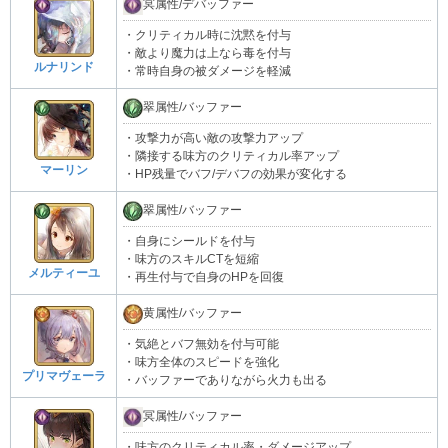
冥属性/デバッファー
・クリティカル時に沈黙を付与
・敵より魔力は上なら毒を付与
ルナリンド
・常時自身の被ダメージを軽減
翠属性/バッファー
・攻撃力が高い敵の攻撃力アップ
・隣接する味方のクリティカル率アップ
マーリン
・HP残量でバフ/デバフの効果が変化する
翠属性/バッファー
・自身にシールドを付与
・味方のスキルCTを短縮
メルティーユ
・再生付与で自身のHPを回復
黄属性/バッファー
・気絶とバフ無効を付与可能
・味方全体のスピードを強化
プリマヴェーラ
・バッファーでありながら火力も出る
冥属性/バッファー
・味方のクリティカル率・ダメージアップ