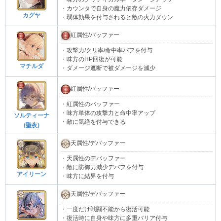
・カウンタで自身の魔力依存ダメージ
カグヤ
・弱体効果を付与されると敵の火力ダウン
紅属性/バッファー
・攻撃力/クリ率/命中率バフを付与
・味方のHP回復が可能
マチルダ
・ダメージ遮断で被ダメージを減少
紅属性/バッファー
・紅属性のバッファー
・味方単体の攻撃力と命中率アップ
ソルティーナ
・敵に気絶を付与できる
(聖夜)
天属性/デバッファー
・天属性のデバッファー
・敵に防御力減少デバフを付与
アイリーン
・味方に結界を付与
天属性/デバッファー
・一度だけ戦闘不能から復活可能
・復活時に自身や味方に多重バリア付与