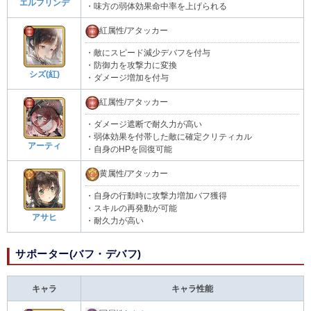
エルフリンデ
・味方の弱体効果命中率を上げられる
紅属性/アタッカー
・敵にスピード減少デバフを付与
・防御力を攻撃力に変換
シズ(紅)
・ダメージ増加を付与
紅属性/アタッカー
・ダメージ遮断で耐久力が高い
・弱体効果を付帯した敵に確定クリティカル
アーティ
・自身のHPを回復可能
黄属性/アタッカー
・自身の行動時に攻撃力増加バフ獲得
・スキルの再発動が可能
アサヒ
・耐久力が高い
サポーター(バフ・デバフ)
キャラ
キャラ性能