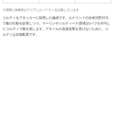
※実際に攻略班がクリアしたパーティを記載しています
コルディをアタッカーに採用した編成です。ルナリンドの全体沈黙付与
で敵の行動を妨害しつつ、マーリンやソルティーナ(聖夜)のバフを付与し
たコルディで敵を倒します。アモールの直接攻撃を受けないために、コ
ルディは右端配置です。