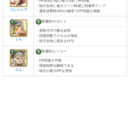
・HP割合の低い味方3体にHP回復
・味方全体に被ダメージ軽減と回避率アップ
フレイシア
・通常攻撃時30%の確率でHP回復が発動
翠属性/サポート
・遅延付与で敵を妨害
・回復回数でスキルが強化
ミラ
・味方全体に再生を付与
翠属性/ヒーラー
・HP回復が可能
・弱体効果を解除できる
ユニ
・味方の最大HPを増加