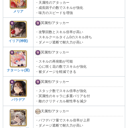
・天属性のアタッカー
・成長因子の数でスキルが強化
メリア
・味方のスピードを増強
冥属性/アタッカー
・攻撃回数とスキル倍率が高い
・スキルクールタイム0のスキル持ち
イリア(神呪)
・ダメージ遮断で耐久力が高い
冥属性/アタッカー
・スキルの再発動が可能
・心に咲く花の数でスキルが強化
ナターシャ(冥)
・被ダメージを軽減できる
冥属性/アタッカー
・スタック数でスキル倍率が強化
・冥属性のキャラに多重バリアを付
パラデア
・敵のクリティカル耐性率を減少
天属性/アタッカー
・バフデバフ量でスキル倍率が上昇
・ダメージ遮断で耐久力が高い