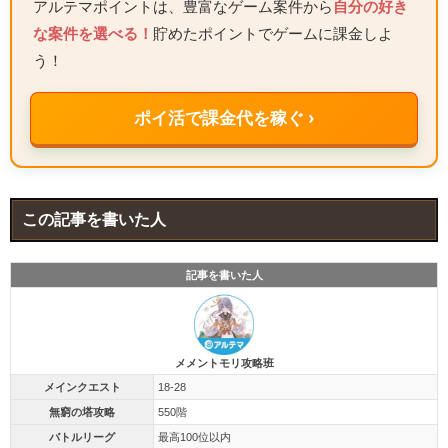
アルテマポイントは、豊富なゲーム案件から
自分の好き
な案件を選べる！
貯めたポイントでゲームに課金しよ
う！
ポイ活で課金代を稼ぐ ›
この記事を書いた人
記事を書いた人
メメントモリ攻略班
メインクエスト
18-28
無窮の塔攻略
550階
バトルリーグ
最高100位以内