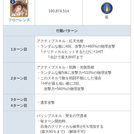
160,874,514
藍
フローレンス
行動パターン
アクティブスキル：紅天光槍
・ランダムな敵に4回、攻撃力×460%の物理攻撃
1ターン目
└クリティカルヒットするたびに+1HIT
└合計で最大8HITまで
アクティブスキル：戦舞・光散双槍
・ランダムな敵5体に攻撃力×510%の物理攻撃
・このスキルで敵を戦闘不能にした場合
2ターン目
└HPが最も低い敵に2回、
攻撃力×560%の物理攻撃
3ターン目
・通常攻撃
4ターン目
パッシブスキル：聖女の守護者
・毎ターン開始時、
自身のクリティカル確率が6％増加する
(最大90％まで) (解除不可)