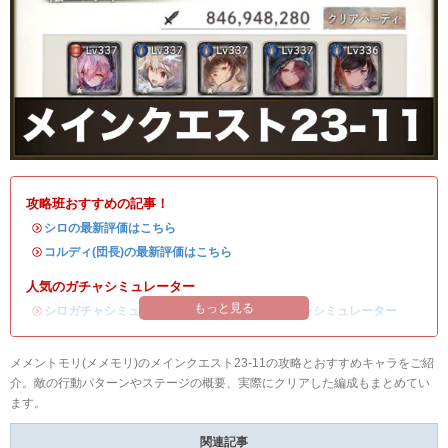
攻略班おすすめの記事！
・
シロの最新評価はこちら
・
コルディ(団長)の最新評価はこちら
人気のガチャシミュレーター
もっと見る
・
シロガチャシミュレーター
/
コルディ(団長)ガチャシミュレーター
メメントモリ(メメモリ)のメインクエスト23-11の攻略とおすすめキャラをご紹
介。敵の行動パターンやステージの概要、実際にクリアした編成もまとめてい
ます。
関連記事