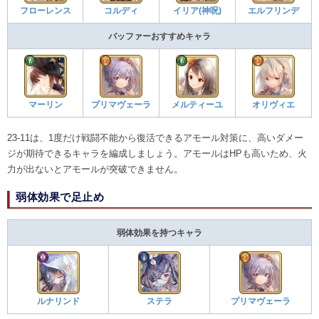
フローレンス
コルディ
イリア(神呪)
エルフリンデ
バッファーおすすめキャラ
マーリン
プリマヴェーラ
メルティーユ
オリヴィエ
23-11は、1度だけ戦闘不能から復活できるアモール対策に、高いダメー
ジが期待できるキャラを編成しましょう。アモールはHPも高いため、火
力が出ないとアモールが突破できません。
弱体効果で足止め
弱体効果を持つキャラ
ルナリンド
ステラ
プリマヴェーラ