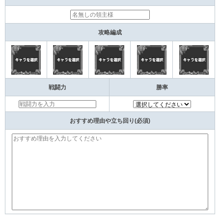
攻略編成
戦闘力
勝率
おすすめ理由や立ち回り(必須)