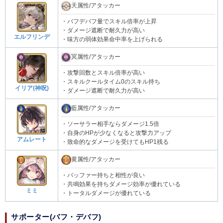
天属性/アタッカー
・バフデバフ量でスキル倍率が上昇
・ダメージ遮断で耐久力が高い
エルフリンデ
・味方の弱体効果命中率を上げられる
冥属性/アタッカー
・攻撃回数とスキル倍率が高い
・スキルクールタイム0のスキル持ち
イリア(神呪)
・ダメージ遮断で耐久力が高い
藍属性/アタッカー
・ソーサラー相手ならダメージ1.5倍
・自身のHPが少なくなると攻撃力アップ
アムレート
・致命的なダメージを受けてもHP1残る
黄属性/アタッカー
・バッファー持ちと相性が良い
・共鳴効果を持ちダメージ効率が優れている
ミミ
・トータルダメージが優れている
サポーター(バフ・デバフ)