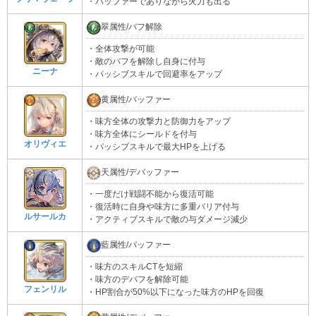
・バッファーでありながら火力も出る
翠属性/バフ解除
・全体攻撃が可能
・敵のバフを解除し自身に付与
ニーナ
・パッシブスキルで回避率をアップ
黄属性/バッファー
・味方全体の攻撃力と防御力をアップ
・味方全体にシールドを付与
オリヴィエ
・パッシブスキルで最大HPを上げる
天属性/デバッファー
・一度だけ戦闘不能から復活可能
・復活時に自身や味方に多重バリア付与
ルサールカ
・アクティブスキルで敵の与ダメージ減少
藍属性/バッファー
・味方のスキルCTを短縮
・味方のデバフを解除可能
フェンリル
・HP割合が50%以下になった味方のHPを回復