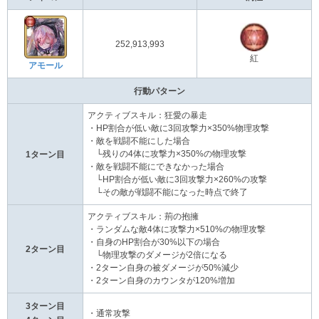
252,913,993
紅
アモール
行動パターン
アクティブスキル：狂愛の暴走
・HP割合が低い敵に3回攻撃力×350%物理攻撃
・敵を戦闘不能にした場合
└残りの4体に攻撃力×350%の物理攻撃
1ターン目
・敵を戦闘不能にできなかった場合
└HP割合が低い敵に3回攻撃力×260%の攻撃
└その敵が戦闘不能になった時点で終了
アクティブスキル：荊の抱擁
・ランダムな敵4体に攻撃力×510%の物理攻撃
・自身のHP割合が30%以下の場合
2ターン目
└物理攻撃のダメージが2倍になる
・2ターン自身の被ダメージが50%減少
・2ターン自身のカウンタが120%増加
3ターン目
・通常攻撃