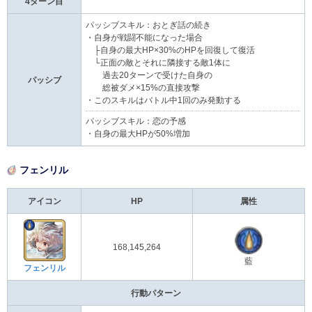
4ターン目
パッシブスキル：おとぎ話の続き
・自身が戦闘不能になった場合
├自身の最大HP×30%のHPを回復して復活
└正面の敵とそれに隣接する敵1体に
過去20ターンで受けた自身の
パッシブ
総被ダメ×15%の直接攻撃
・このスキルはバトル中1回のみ発動する
パッシブスキル：恋の予感
・自身の最大HPが50%増加
フェンリル
アイコン
HP
属性
168,145,264
藍
フェンリル
行動パターン