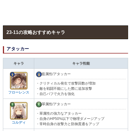
23-11の攻略おすすめキャラ
アタッカー
キャラ
キャラ性能
藍属性/アタッカー
・クリティカル発生で攻撃回数が増加
・敵を戦闘不能にした際に追加攻撃
フローレンス
・自己バフで火力を強化
翠属性/アタッカー
・翠属性の強力なアタッカー
・自身のHP50%以下で物理ダメージアップ
コルディ
・常時自身の攻撃力と防御貫通をアップ