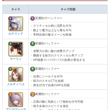
キャラ
キャラ性能
冥属性/デバッファー
・クリティカル時に沈黙を付与
・敵より魔力は上なら毒を付与
ルナリンド
・常時自身の被ダメージを軽減
翠属性/バッファー
・攻撃力が高い敵の攻撃力アップ
・隣接する味方のクリティカル率アップ
マーリン
・HP残量でバフ/デバフの効果が変化する
翠属性/バッファー
・自身にシールドを付与
・味方のスキルCTを短縮
メルティーユ
・再生付与で自身のHPを回復
黄属性/バッファー
・正面の敵に気絶とバフ無効を付与可能
・味方全体のスピードを強化
プリマヴェーラ