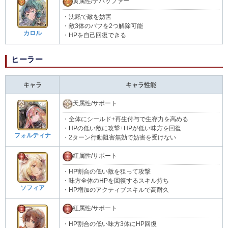
黄属性/デバッファー
・沈黙で敵を妨害
・敵3体のバフを2つ解除可能
カロル
・HPを自己回復できる
ヒーラー
キャラ
キャラ性能
天属性/サポート
・全体にシールド+再生付与で生存力を高める
・HPの低い敵に攻撃+HPが低い味方を回復
フォルティナ
・2ターン行動阻害無効で妨害を受けない
紅属性/サポート
・HP割合の低い敵を狙って攻撃
・味方全体のHPを回復するスキル持ち
ソフィア
・HP増加のアクティブスキルで高耐久
紅属性/サポート
・HP割合の低い味方3体にHP回復