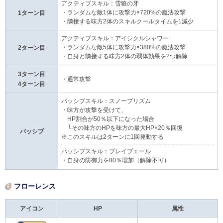
アクティブスキル：雪狼の牙
・ランダムな敵1体に攻撃力×720%の魔法攻撃
1ターン目
・隣接する味方2体のスキルクールタイムを1減少
アクティブスキル：アイシクルシャワー
・ランダムな敵5体に攻撃力×380%の魔法攻撃
2ターン目
・自身と隣接する味方2体の弱体効果を2つ解除
3ターン目
・通常攻撃
4ターン目
パッシブスキル：スノープリズム
・味方が攻撃を受けて、
HP割合が50％以下になった場合
└その味方のHPを味方の最大HP×20％回復
パッシブ
※このスキルは2ターンに1回発動する
パッシブスキル：ブレイブエール
・自身の防御力を80％増加（解除不可）
フローレンス
アイコン
HP
属性