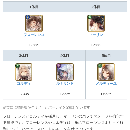
1体目
2体目
フローレンス
マーリン
Lv.335
Lv.335
3体目
4体目
5体目
コルディ
ルナリンド
メルティーユ
Lv.335
Lv.335
Lv.335
※実際に攻略班がクリアしたパーティを記載しています
フローレンスとコルディを採用し、マーリンのバフでダメージを強化す
る編成です。フローレンスやコルディは、敵のフローレンスより早く行
動してほしいので、スピードのルーンを付けています。