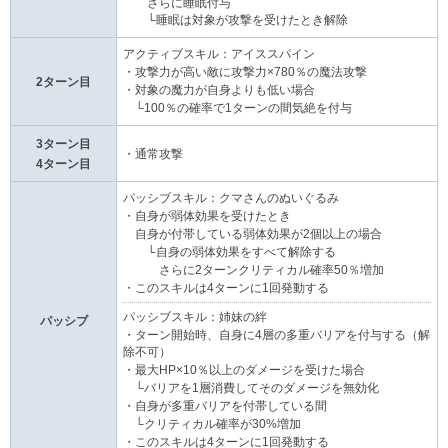
さらに睡眠付与
└睡眠は対象が攻撃を受けたとき解除
アクティブスキル：アイススパイン
・攻撃力が高い敵に攻撃力×780％の魔法攻撃
2ターン目
・対象の魔力が自身よりも低い場合
└100％の確率で1ターンの間気絶を付与
3ターン目
・通常攻撃
4ターン目
パッシブスキル：クマさんのぬいぐるみ
・自身が弱体効果を受けたとき
自身が付帯している弱体効果が2個以上の場合
└自身の弱体効果をすべて解除する
さらに2ターンクリティカル確率50％増加
・このスキルは4ターンに1回発動する
パッシブスキル：姉妹の絆
パッシブ
・ターン開始時、自身に4層の多重バリアを付与する（解
除不可）
・最大HP×10％以上のダメージを受けた場合
└バリアを1層消費してそのダメージを無効化
・自身が多重バリアを付帯している間
└クリティカル確率が30%増加
・このスキルは4ターンに1回発動する