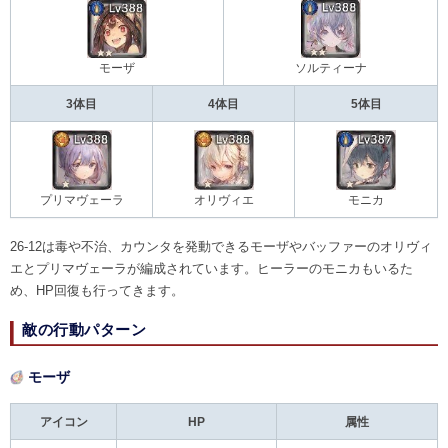
モーザ
ソルティーナ
3体目
4体目
5体目
プリマヴェーラ
オリヴィエ
モニカ
26-12は毒や不治、カウンタを発動できるモーザやバッファーのオリヴィ
エとプリマヴェーラが編成されています。ヒーラーのモニカもいるた
め、HP回復も行ってきます。
敵の行動パターン
モーザ
アイコン
HP
属性