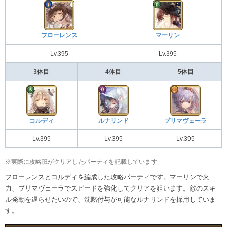
フローレンス
マーリン
Lv.395
Lv.395
3体目
4体目
5体目
コルディ
ルナリンド
プリマヴェーラ
Lv.395
Lv.395
Lv.395
※実際に攻略班がクリアしたパーティを記載しています
フローレンスとコルディを編成した攻略パーティです。マーリンで火
力、プリマヴェーラでスピードを強化してクリアを狙います。敵のスキ
ル発動を遅らせたいので、沈黙付与が可能なルナリンドを採用していま
す。