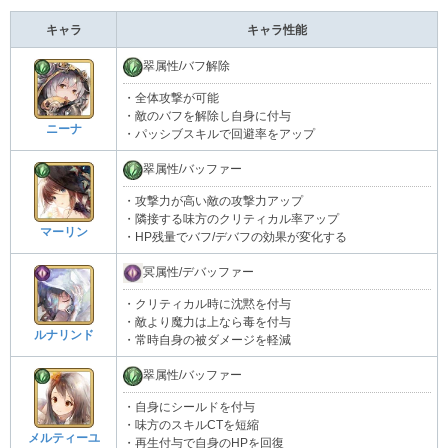
キャラ
キャラ性能
翠属性/バフ解除
・全体攻撃が可能
・敵のバフを解除し自身に付与
ニーナ
・パッシブスキルで回避率をアップ
翠属性/バッファー
・攻撃力が高い敵の攻撃力アップ
・隣接する味方のクリティカル率アップ
マーリン
・HP残量でバフ/デバフの効果が変化する
冥属性/デバッファー
・クリティカル時に沈黙を付与
・敵より魔力は上なら毒を付与
ルナリンド
・常時自身の被ダメージを軽減
翠属性/バッファー
・自身にシールドを付与
・味方のスキルCTを短縮
メルティーユ
・再生付与で自身のHPを回復