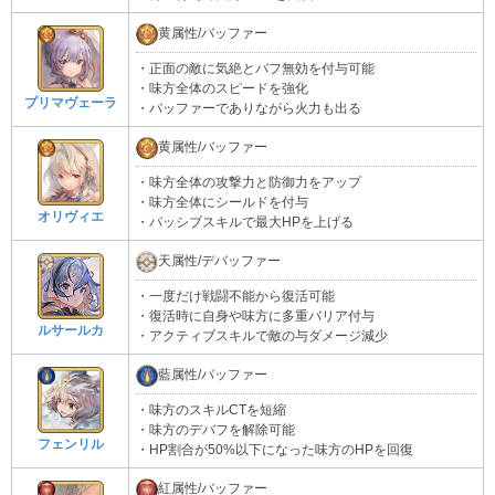
黄属性/バッファー
・正面の敵に気絶とバフ無効を付与可能
・味方全体のスピードを強化
プリマヴェーラ
・バッファーでありながら火力も出る
黄属性/バッファー
・味方全体の攻撃力と防御力をアップ
・味方全体にシールドを付与
オリヴィエ
・パッシブスキルで最大HPを上げる
天属性/デバッファー
・一度だけ戦闘不能から復活可能
・復活時に自身や味方に多重バリア付与
ルサールカ
・アクティブスキルで敵の与ダメージ減少
藍属性/バッファー
・味方のスキルCTを短縮
・味方のデバフを解除可能
フェンリル
・HP割合が50%以下になった味方のHPを回復
紅属性/バッファー