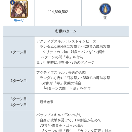
114,890,502
藍
モーザ
行動パターン
アクティブスキル：レストインピース
・ランダムな敵4体に攻撃力×420％の魔法攻撃
├クリティカル時に対象のバフを1つ解除
1ターン目
└2ターンの間『毒』を付与
毒：行動時に現在HP×3%のダメージ
アクティブスキル：葬送の合図
・ランダムな敵に4回攻撃力×380％の魔法攻撃
2ターン目
└対象が『毒』状態の場合
└4ターンの間『不治』を付与
3ターン目
・通常攻撃
4ターン目
パッシブスキル：弔いの祈り
・自身が攻撃を受けて、HP割合が初めて
70％と40％を下回った場合
└3ターンの間『再生』『カウンタ変更』付与