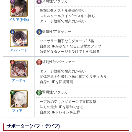
冥属性/アタッカー
・攻撃回数とスキル倍率が高い
・スキルクールタイム0のスキル持ち
イリア(神呪)
・ダメージ遮断で耐久力が高い
藍属性/アタッカー
・ソーサラー相手ならダメージ1.5倍
・自身のHPが少なくなると攻撃力アップ
アムレート
・致命的なダメージを受けてもHP1残る
紅属性/デバッファー
・ダメージ遮断で耐久力が高い
・弱体効果を付帯した敵に確定クリティカル
アーティ
・自身のHPを回復可能
翠属性/アタッカー
・一定数の受けたダメージで直接攻撃
・味方の最大HPを増加できる
フィア―
・自身のHPドレインを上昇
サポーター(バフ・デバフ)