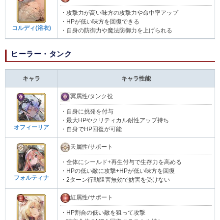
・攻撃力が高い味方の攻撃力や命中率アップ
・HPが低い味方を回復できる
コルディ(浴衣)
・自身の防御力や魔法防御力を上げられる
ヒーラー・タンク
キャラ
キャラ性能
冥属性/タンク役
・自身に挑発を付与
・最大HPやクリティカル耐性アップ持ち
オフィーリア
・自身でHP回復が可能
天属性/サポート
・全体にシールド+再生付与で生存力を高める
・HPの低い敵に攻撃+HPが低い味方を回復
フォルティナ
・2ターン行動阻害無効で妨害を受けない
紅属性/サポート
・HP割合の低い敵を狙って攻撃