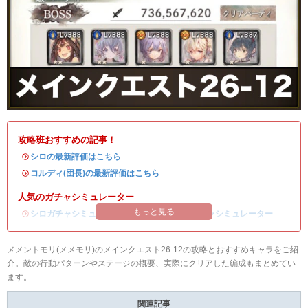
攻略班おすすめの記事！
・
シロの最新評価はこちら
・
コルディ(団長)の最新評価はこちら
人気のガチャシミュレーター
もっと見る
・
シロガチャシミュレーター
/
コルディ(団長)ガチャシミュレーター
メメントモリ(メメモリ)のメインクエスト26-12の攻略とおすすめキャラをご紹
介。敵の行動パターンやステージの概要、実際にクリアした編成もまとめてい
ます。
関連記事