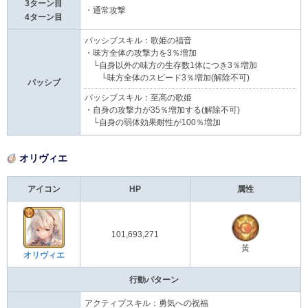
3ターン目
・通常攻撃
4ターン目
パッシブスキル：歌姫の福音
・味方全体の攻撃力を3％増加
└自身以外の味方の生存数1体につき3％増加
└味方全体のスピード3％増加(解除不可)
パッシブ
パッシブスキル：至高の歌姫
・自身の攻撃力が35％増加する(解除不可)
└自身の弱体効果耐性が100％増加
オリヴィエ
アイコン
HP
属性
101,693,271
黃
オリヴィエ
行動パターン
アクティブスキル：勇気への祝福