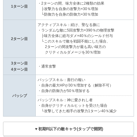
・2ターンの間、味方全体に2種類の効果
1ターン目
├攻撃力を自身の攻撃力×30％増加
└防御力を自身の防御力×30％増加
アクティブスキル：続け、聖なる旗に
・ランダムな敵に5回攻撃力×390％の物理攻撃
├味方全体に総与ダメ×40％のシールド付与
2ターン目
└このスキルで敵を戦闘不能にした場合、
2ターンの間攻撃力が最も高い味方の
クリティカルダメージを30％増加
3ターン目
・通常攻撃
4ターン目
パッシブスキル：善行の報い
・自身の最大HPが30％増加する（解除不可）
・自身の防御力が50％増加する
パッシブ
パッシブスキル：神に愛されし者
・自身がクリティカルヒットを受けた場合
└攻撃してきた相手の攻撃力1ターン40％減少
▼初期R以下の敵キャラ(タップで開閉)