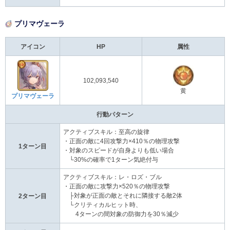
プリマヴェーラ
アイコン
HP
属性
102,093,540
黄
プリマヴェーラ
行動パターン
アクティブスキル：至高の旋律
・正面の敵に4回攻撃力×410％の物理攻撃
1ターン目
・対象のスピードが自身よりも低い場合
└30%の確率で1ターン気絶付与
アクティブスキル：レ・ロズ・ブル
・正面の敵に攻撃力×520％の物理攻撃
├対象が正面の敵とそれに隣接する敵2体
2ターン目
└クリティカルヒット時、
4ターンの間対象の防御力を30％減少