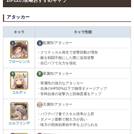
26-12の攻略おすすめキャラ
アタッカー
キャラ
キャラ性能
藍属性/アタッカー
・クリティカル発生で攻撃回数が増加
・敵を戦闘不能にした際に追加攻撃
フローレンス
・自己バフで火力を強化
翠属性/アタッカー
・翠属性の強力なアタッカー
・自身のHP50%以下で物理ダメージアップ
コルディ
・常時自身の攻撃力と防御貫通をアップ
天属性/アタッカー
・バフデバフ量でスキル倍率が上昇
・ダメージ遮断で耐久力が高い
エルフリンデ
・味方の弱体効果命中率を上げられる