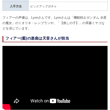
入手方法
ピックアップガチャ
フィアーの声優は、Lynnさんです。Lynnさんは「機動戦士ガンダム 水星
の魔女」のミオリネ・レンブランや、「【推しの子】」の斉藤ミヤコな
どを演じています。
フィアー(藍)の楽曲は天音さんが担当