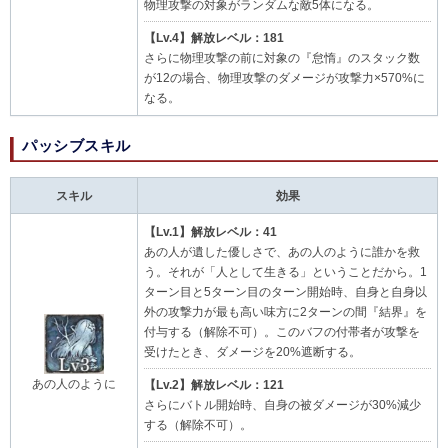
物理攻撃の対象がランダムな敵5体になる。
【Lv.4】解放レベル：181
さらに物理攻撃の前に対象の『怠惰』のスタック数
が12の場合、物理攻撃のダメージが攻撃力×570%に
なる。
パッシブスキル
スキル
効果
【Lv.1】解放レベル：41
あの人が遺した優しさで、あの人のように誰かを救
う。それが「人として生きる」ということだから。1
ターン目と5ターン目のターン開始時、自身と自身以
外の攻撃力が最も高い味方に2ターンの間『結界』を
付与する（解除不可）。このバフの付帯者が攻撃を
受けたとき、ダメージを20%遮断する。
あの人のように
【Lv.2】解放レベル：121
さらにバトル開始時、自身の被ダメージが30%減少
する（解除不可）。