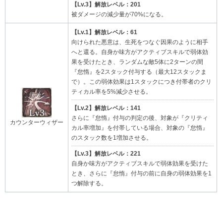
【Lv.3】解放レベル：201
被ダメージの減少量が70%になる。
【Lv.1】解放レベル：61
向けられた悪意は、生死をつなぐ因果のように相手
へと還る。自身か味方がアクティブスキルで弱体効
果を受けたとき、ランダムな敵5体に2ターンの間
『怠惰』を2スタック付与する（最大12スタックま
で）。この弱体効果は1スタックにつき付帯者のクリ
ティカル率を5%減少させる。
【Lv.2】解放レベル：141
さらに『怠惰』付与の判定の後、対象が『クリティ
カウンターウィザー
カル率増加』を付帯している場合、対象の『怠惰』
のスタック数を1増加させる。
【Lv.3】解放レベル：221
自身か味方がアクティブスキルで弱体効果を受けた
とき、さらに『怠惰』付与の前に自身の弱体効果を1
つ解除する。