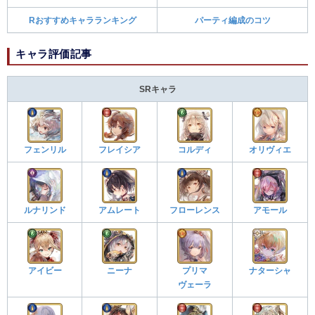
Rおすすめキャラランキング
パーティ編成のコツ
キャラ評価記事
SRキャラ
フェンリル
フレイシア
コルディ
オリヴィエ
ルナリンド
アムレート
フローレンス
アモール
アイビー
ニーナ
プリマ
ナターシャ
ヴェーラ