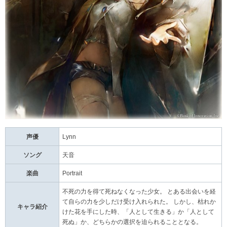
声優
Lynn
ソング
天音
楽曲
Portrait
不死の力を得て死ねなくなった少女。 とある出会いを経
て自らの力を少しだけ受け入れられた。 しかし、枯れか
キャラ紹介
けた花を手にした時、「人として生きる」か「人として
死ぬ」か、どちらかの選択を迫られることとなる。