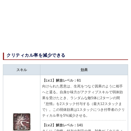
クリティカル率を減少できる
スキル
効果
【Lv.1】解放レベル：61
向けられた悪意は、生死をつなぐ因果のように相手
へと還る。自身か味方がアクティブスキルで弱体効
果を受けたとき、ランダムな敵5体に2ターンの間
『怠惰』を2スタック付与する（最大12スタックま
で）。この弱体効果は1スタックにつき付帯者のクリ
ティカル率を5%減少させる。
【Lv.2】解放レベル：141
さらに『怠惰』付与の判定の後、対象が『クリティ