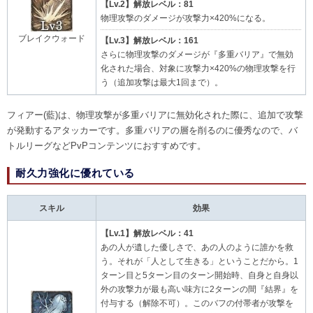
【Lv.2】解放レベル：81
物理攻撃のダメージが攻撃力×420%になる。
ブレイクウォード
【Lv.3】解放レベル：161
さらに物理攻撃のダメージが『多重バリア』で無効
化された場合、対象に攻撃力×420%の物理攻撃を行
う（追加攻撃は最大1回まで）。
フィアー(藍)は、物理攻撃が多重バリアに無効化された際に、追加で攻撃
が発動するアタッカーです。多重バリアの層を削るのに優秀なので、バ
トルリーグなどPvPコンテンツにおすすめです。
耐久力強化に優れている
スキル
効果
【Lv.1】解放レベル：41
あの人が遺した優しさで、あの人のように誰かを救
う。それが「人として生きる」ということだから。1
ターン目と5ターン目のターン開始時、自身と自身以
外の攻撃力が最も高い味方に2ターンの間『結界』を
付与する（解除不可）。このバフの付帯者が攻撃を