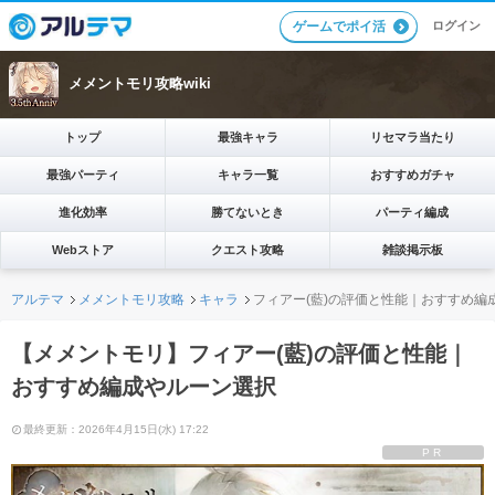
ログイン
ゲームでポイ活
メメントモリ攻略wiki
トップ
最強キャラ
リセマラ当たり
最強パーティ
キャラ一覧
おすすめガチャ
進化効率
勝てないとき
パーティ編成
Webストア
クエスト攻略
雑談掲示板
アルテマ
メメントモリ攻略
キャラ
フィアー(藍)の評価と性能｜おすすめ編
【メメントモリ】フィアー(藍)の評価と性能｜
おすすめ編成やルーン選択
最終更新：2026年4月15日(水) 17:22
PR