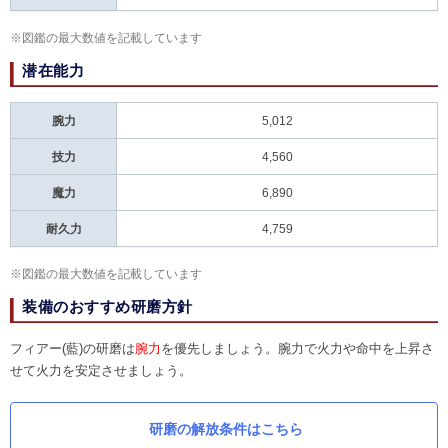
※図鑑の最大数値を記載しています
潜在能力
腕力
5,012
技力
4,560
魔力
6,890
耐久力
4,759
※図鑑の最大数値を記載しています
装備のおすすめ研磨方針
フィアー(藍)の研磨は
腕力
を優先しましょう。腕力で火力や命中を上昇さ
せて火力を安定させましょう。
研磨の解放条件はこちら