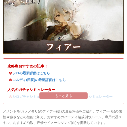
攻略班おすすめの記事！
・
シロの最新評価はこちら
・
コルディ(団長)の最新評価はこちら
人気のガチャシミュレーター
もっと見る
・
シロガチャシミュレーター
/
コルディ(団長)ガチャシミュレーター
メメントモリ(メメモリ)のフィアー(藍)の最新評価をご紹介。フィアー(藍)の属
性や強さなどの性能に加え、おすすめのパーティ編成例やルーン、専用武器ス
キル、おすすめ凸数、声優やイメージソング(曲)を掲載しています。