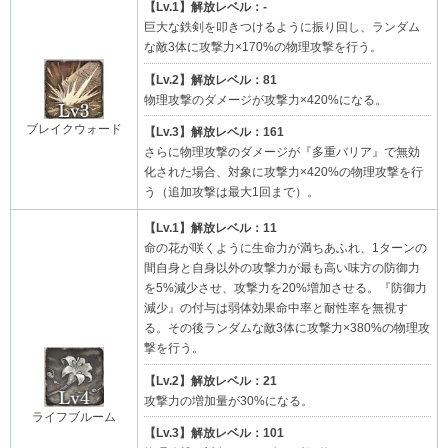
【Lv.1】解放レベル：-
巨大な鉄剣を叩きつけるように振り回し、ランダム
な敵3体に攻撃力×170%の物理攻撃を行う。
【Lv.2】解放レベル：81
物理攻撃のダメージが攻撃力×420%になる。
ブレイクウォード
【Lv.3】解放レベル：161
さらに物理攻撃のダメージが『多重バリア』で無効
化された場合、対象に攻撃力×420%の物理攻撃を行
う（追加攻撃は最大1回まで）。
【Lv.1】解放レベル：11
命の花が咲くように生命力が満ちあふれ、1ターンの
間自身と自身以外の攻撃力が最も高い味方の防御力
を5%減少させ、攻撃力を20%増加させる。『防御力
減少』の付与は弱体効果命中率と耐性率を無視す
る。その後ランダムな敵3体に攻撃力×380%の物理攻
撃を行う。
【Lv.2】解放レベル：21
攻撃力の増加量が30%になる。
ライフブルーム
【Lv.3】解放レベル：101