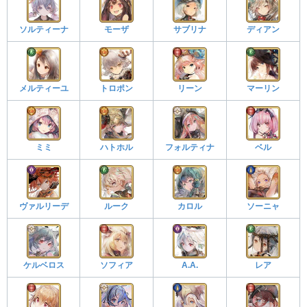
ソルティーナ
モーザ
サブリナ
ディアン
メルティーユ
トロポン
リーン
マーリン
ミミ
ハトホル
フォルティナ
ベル
ヴァルリーデ
ルーク
カロル
ソーニャ
ケルベロス
ソフィア
A.A.
レア