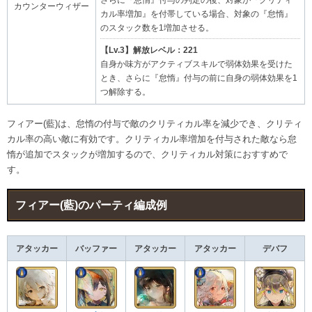
カウンターウィザー
カル率増加』を付帯している場合、対象の『怠惰』
のスタック数を1増加させる。
【Lv.3】解放レベル：221
自身か味方がアクティブスキルで弱体効果を受けた
とき、さらに『怠惰』付与の前に自身の弱体効果を1
つ解除する。
フィアー(藍)は、怠惰の付与で敵のクリティカル率を減少でき、クリティ
カル率の高い敵に有効です。クリティカル率増加を付与された敵なら怠
惰が追加でスタックが増加するので、クリティカル対策におすすめで
す。
フィアー(藍)のパーティ編成例​
アタッカー
バッファー
アタッカー
アタッカー
デバフ