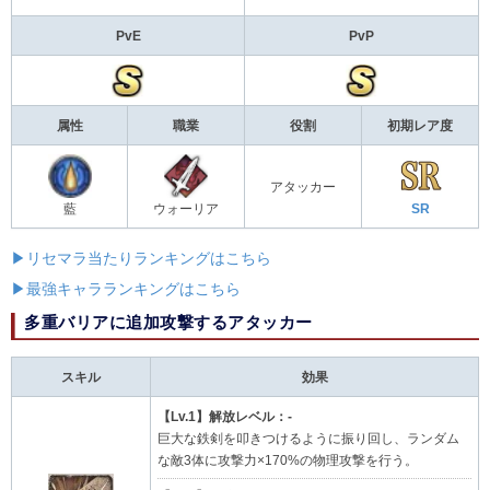
PvE
PvP
属性
職業
役割
初期レア度
アタッカー
藍
ウォーリア
SR
▶リセマラ当たりランキングはこちら
▶最強キャラランキングはこちら
多重バリアに追加攻撃するアタッカー
スキル
効果
【Lv.1】解放レベル：-
巨大な鉄剣を叩きつけるように振り回し、ランダム
な敵3体に攻撃力×170%の物理攻撃を行う。