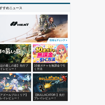
すすめニュース
ほの暮しの庭】先行プ
10連ガチャを無課金で引
イレビュー！
く方法
アズールプロミリア】
【BULLACATOR 】先行
レイレビュー！
プレイレビュー！