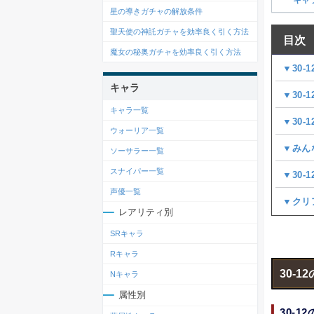
星の導きガチャの解放条件
聖天使の神託ガチャを効率良く引く方法
目次
魔女の秘奥ガチャを効率良く引く方法
▼30-
キャラ
▼30-
キャラ一覧
▼30-
ウォーリア一覧
▼みん
ソーサラー一覧
スナイパー一覧
▼30
声優一覧
▼クリ
レアリティ別
SRキャラ
Rキャラ
30-1
Nキャラ
属性別
30-1