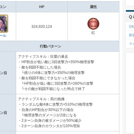
コン
HP
属性
Q
Q&
324,920,124
紅
新
ール
マ
行動パターン
アクティブスキル：狂愛の暴走
・HP割合が低い敵に3回攻撃力×350%物理攻撃
・敵を戦闘不能にした場合
└残りの4体に攻撃力×350%の物理攻撃
ーン目
・敵を戦闘不能にできなかった場合
└HP割合が低い敵に3回攻撃力×260%の攻撃
└その敵が戦闘不能になった時点で終了
アクティブスキル：荊の抱擁
・ランダムな敵4体に攻撃力×510%の物理攻撃
・自身のHP割合が30%以下の場合
ーン目
└物理攻撃のダメージが2倍になる
・2ターン自身の被ダメージが50%減少
・2ターン自身のカウンタが120%増加