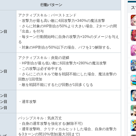
行動パターン
ス
アクティブスキル：バーストエンド
・攻撃力が最も高い敵に4回攻撃力×340%の魔法攻撃
・さらに対象のHP割合が50%より大きい場合、2ターンの間
『出血』を付与
ーン目
・毎ターン行動開始時に自身の攻撃力×10%のダメージを与え
る
・対象のHP割合が50%以下の場合、バフを1つ解除する。
アクティブスキル：炎龍の逆鱗
・HP割合が最も低い敵に6回攻撃力×280%の魔法攻撃
・この攻撃は必ず命中する
ーン目
・さらにこのスキルで敵を戦闘不能にした場合、魔法攻撃の
回数が1回増加
・敵を戦闘不能にするたび回数が1回多くなる
ーン目
ーン目
・通常攻撃
ーン目
パッシブスキル：気炎万丈
・自身の通常攻撃を強化する(解除不可)
・通常攻撃時、クリティカルヒットした場合、自身の攻撃力
を3ターンの間10%増加(最大3回まで)