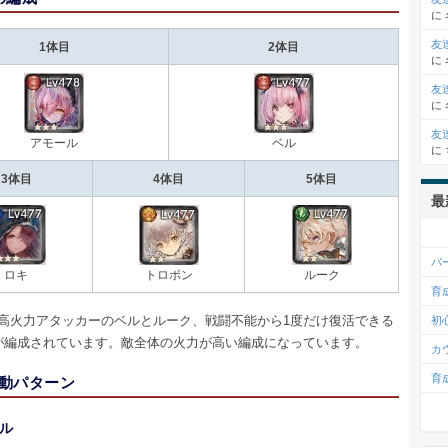
に
友
1体目
2体目
に
友
に
友
アモール
ベル
に
3体目
4体目
5体目
最
パ
ロキ
トロポン
ルーク
育
は、高火力アタッカーのベルとルーク、戦闘不能から1度だけ復活できる
初
が編成されています。敵全体の火力が高い編成になっています。
カ
育
動パターン
ル