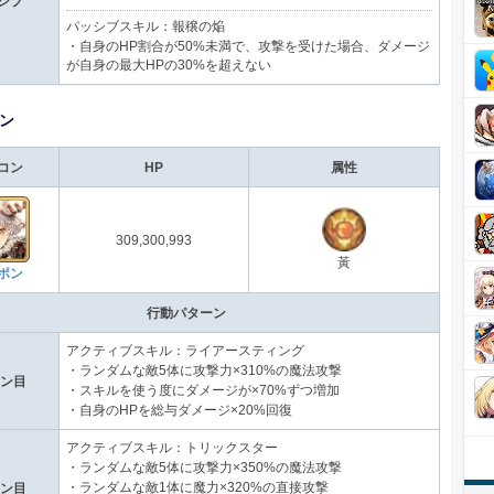
シブ
パッシブスキル：報穣の焔
・自身のHP割合が50%未満で、攻撃を受けた場合、ダメージ
が自身の最大HPの30%を超えない
ン
コン
HP
属性
309,300,993
黃
ポン
行動パターン
アクティブスキル：ライアースティング
・ランダムな敵5体に攻撃力×310%の魔法攻撃
ーン目
・スキルを使う度にダメージが×70%ずつ増加
・自身のHPを総与ダメージ×20%回復
アクティブスキル：トリックスター
・ランダムな敵5体に攻撃力×350%の魔法攻撃
・ランダムな敵1体に魔力×320%の直接攻撃
ーン目