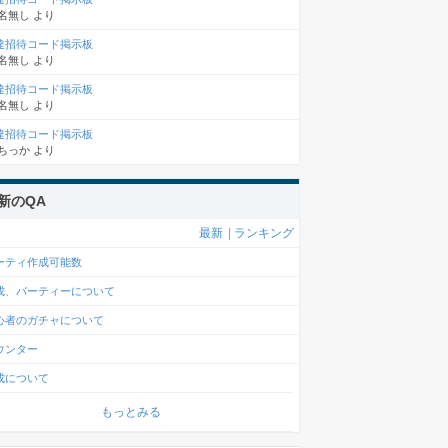
名無し
より
達招待コード掲示板
名無し
より
達招待コード掲示板
名無し
より
達招待コード掲示板
ちっか
より
新のQA
最新
|
ランキング
ーティ作成可能数
成、パーティーについて
心者のガチャについて
ウンター
成について
もっとみる