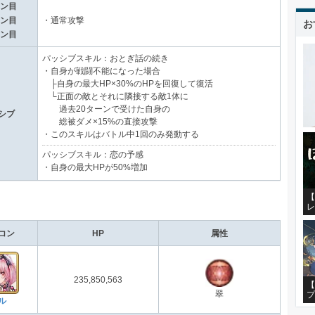
ーン目
ーン目
・通常攻撃
お
ーン目
パッシブスキル：おとぎ話の続き
・自身が戦闘不能になった場合
├自身の最大HP×30%のHPを回復して復活
└正面の敵とそれに隣接する敵1体に
過去20ターンで受けた自身の
シブ
総被ダメ×15%の直接攻撃
・このスキルはバトル中1回のみ発動する
パッシブスキル：恋の予感
・自身の最大HPが50%増加
【
レ
コン
HP
属性
235,850,563
【
翠
プ
ル