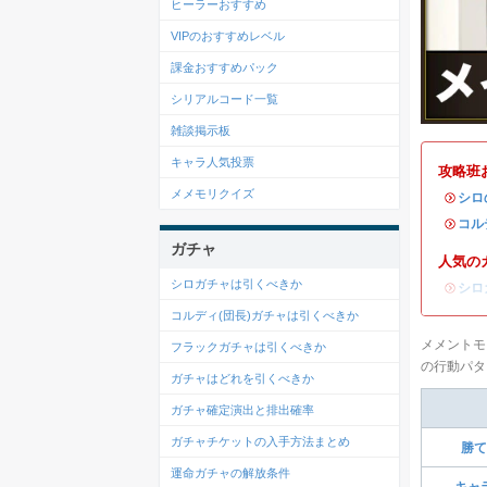
ヒーラーおすすめ
VIPのおすすめレベル
課金おすすめパック
シリアルコード一覧
雑談掲示板
キャラ人気投票
攻略班
メメモリクイズ
・
シロ
・
コル
ガチャ
人気の
シロガチャは引くべきか
・
シロ
コルディ(団長)ガチャは引くべきか
メメントモ
フラックガチャは引くべきか
の行動パタ
ガチャはどれを引くべきか
ガチャ確定演出と排出確率
ガチャチケットの入手方法まとめ
勝て
運命ガチャの解放条件
キャ