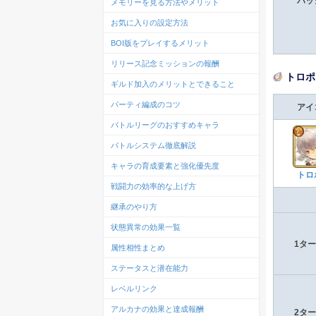
パッ
メモリーを見る方法やメリット
お気に入りの設定方法
BOI版をプレイするメリット
リリース記念ミッションの報酬
トロポ
ギルド加入のメリットとできること
パーティ編成のコツ
アイ
バトルリーグのおすすめキャラ
バトルシステム徹底解説
キャラの育成要素と強化優先度
トロ
戦闘力の効率的な上げ方
継承のやり方
状態異常の効果一覧
1タ
属性相性まとめ
ステータスと潜在能力
レベルリンク
アルカナの効果と達成報酬
2タ