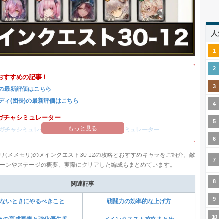
人
おすすめの記事！
の最新評価はこちら
ディ(団長)の最新評価はこちら
ガチャシミュレーター
もっと見る
ガチャシミュレーター
/
コルディ(団長)ガチャシミュレーター
リ(メメモリ)のメインクエスト30-12の攻略とおすすめキャラをご紹介。敵
ーンやステージの概要、実際にクリアした編成もまとめています。
関連記事
ないときにやるべきこと
戦闘力の効率的な上げ方
ラの育成要素と強化優先度
メインクエスト攻略まとめ