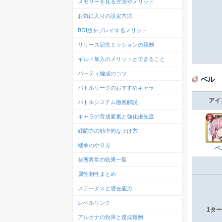
メモリーを見る方法やメリット
お気に入りの設定方法
BOI版をプレイするメリット
リリース記念ミッションの報酬
ギルド加入のメリットとできること
パーティ編成のコツ
ベル
バトルリーグのおすすめキャラ
アイ
バトルシステム徹底解説
キャラの育成要素と強化優先度
戦闘力の効率的な上げ方
継承のやり方
ベ
状態異常の効果一覧
属性相性まとめ
ステータスと潜在能力
レベルリンク
1タ
アルカナの効果と達成報酬