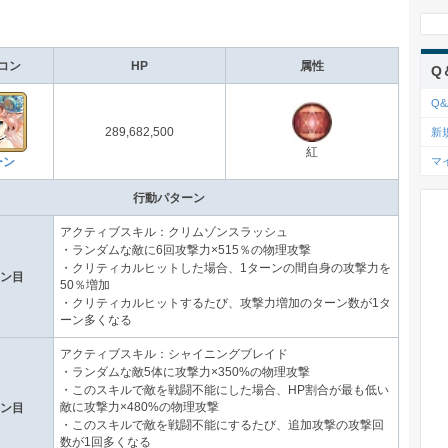
コン
HP
属性
Q
Q&
新
289,682,500
紅
マ
ーン
行動パターン
アクティブスキル：クリムゾンスラッシュ
・ランダムな敵に6回攻撃力×515％の物理攻撃
・クリティカルヒットした場合、1ターンの間自身の攻撃力を
ーン目
50％増加
・クリティカルヒットするたび、攻撃力増加のターン数が1タ
ーン多くなる
アクティブスキル：シャイニングブレイド
・ランダムな敵5体に攻撃力×350%の物理攻撃
・このスキルで敵を戦闘不能にした場合、HP割合が最も低い
敵に攻撃力×480%の物理攻撃
ーン目
・このスキルで敵を戦闘不能にするたび、追加攻撃の攻撃回
数が1回多くなる