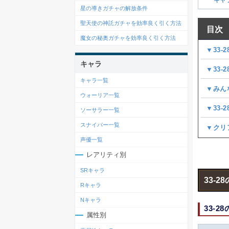
星の導きガチャの解放条件
聖天使の神託ガチャを効率良く引く方法
目次
魔女の秘奥ガチャを効率良く引く方法
▼33-
キャラ
▼33-
キャラ一覧
▼みん
ウォーリア一覧
▼33
ソーサラー一覧
スナイパー一覧
▼クリ
声優一覧
レアリティ別
SRキャラ
33-2
Rキャラ
Nキャラ
33-2
属性別