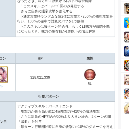
なったとき、味方の生存数が1体以下の場合解除
└このスキルはバトル中1回のみ発動する
・さらに自身の通常攻撃を強化する
├通常攻撃時ランダムな敵2体に攻撃力×250％の物理攻撃を
行い、100％の確率で対象のバフを1つ解除
└このスキルは毎ターン開始時、もしくは味方が戦闘不能
になったとき、味方の生存数が1体以下の場合解除
コン
HP
属性
328,021,339
紅
ル
行動パターン
アクティブスキル：バーストエンド
・攻撃力が最も高い敵に4回攻撃力×420%の魔法攻撃
・さらに対象のHP割合が50%より大きい場合、2ターンの間
『出血』を付与
ーン目
・毎ターン行動開始時に自身の攻撃力×10%のダメージを与え