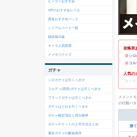
ヒーラーおすすめ
VIPのおすすめレベル
課金おすすめパック
シリアルコード一覧
雑談掲示板
キャラ人気投票
攻略班
メメモリクイズ
・
シロ
・
コル
ガチャ
人気の
シロガチャは引くべきか
・
シロ
コルディ(団長)ガチャは引くべきか
メメントモ
フラックガチャは引くべきか
の行動パタ
ガチャはどれを引くべきか
ガチャ確定演出と排出確率
ガチャチケットの入手方法まとめ
勝て
運命ガチャの解放条件
キャ