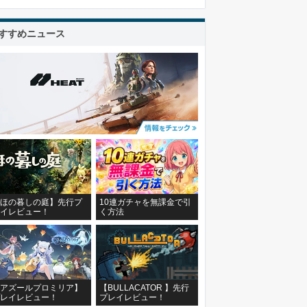
すすめニュース
ほの暮しの庭】先行プ
10連ガチャを無課金で引
イレビュー！
く方法
アズールプロミリア】
【BULLACATOR 】先行
レイレビュー！
プレイレビュー！