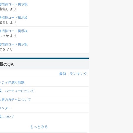
達招待コード掲示板
名無し
より
達招待コード掲示板
名無し
より
達招待コード掲示板
ちっか
より
達招待コード掲示板
ゆき
より
新のQA
最新
|
ランキング
ーティ作成可能数
成、パーティーについて
心者のガチャについて
ウンター
成について
もっとみる