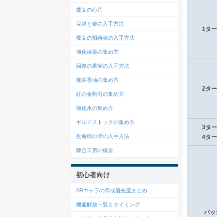
魔女の心片
宝箱と鍵の入手方法
1タ
魔女の招待状の入手方法
強化秘薬の集め方
回復の果実の入手方法
魔装香油の集め方
2タ
紅の金剛石の集め方
強化水の集め方
ギルドストックの集め方
3タ
生命樹の雫の入手方法
4タ
錬金工房の概要
初心者向け
SRキャラの育成優先度まとめ
機能解放一覧とタイミング
パッ