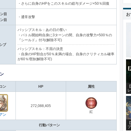
・さらに自身のHPをこのスキルの総与ダメージ×50％回復
お
ーン目
・通常攻撃
ーン目
パッシブスキル：あの日の誓い
・バトル開始時自身に3ターンの間、自身の攻撃力×500％の
『シールド』付与(解除不可)
シブ
パッシブスキル：不屈の決意
・自身のHP割合が50％未満の場合、自身のクリティカル確率
が60％増加(解除不可)
ン
【
コン
HP
属性
レ
272,088,405
紅
アン
【
行動パターン
プ