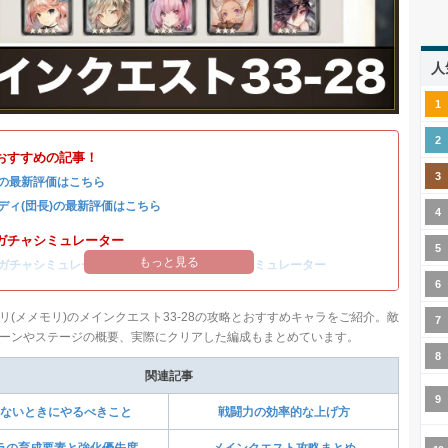
人
おすすめの記事！
の最新評価はこちら
ディ(団長)の最新評価はこちら
ガチャシミュレーター
もっと見る
ガチャシミュレーター
/
コルディ(団長)ガチャシミュレーター
リ(メメモリ)のメインクエスト33-28の攻略とおすすめキャラをご紹介。敵
ーンやステージの概要、実際にクリアした編成もまとめています。
関連記事
ないときにやるべきこと
戦闘力の効率的な上げ方
ラの育成要素と強化優先度
メインクエスト攻略まとめ