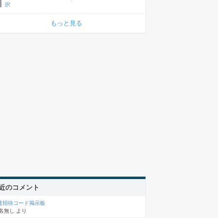
択
もっと見る
近のコメント
達招待コード掲示板
名無し
より