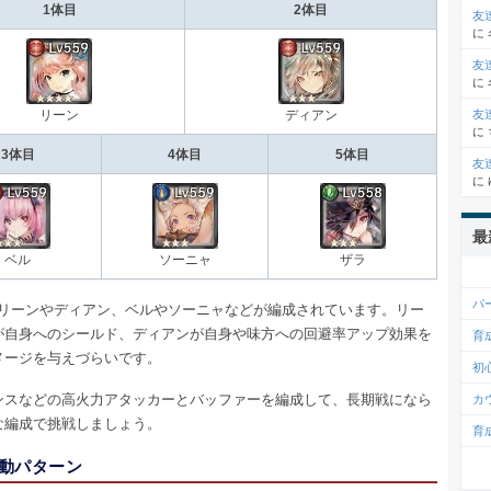
1体目
2体目
友
に
友
に
友
リーン
ディアン
に
3体目
4体目
5体目
友
に
最
ベル
ソーニャ
ザラ
パ
は、リーンやディアン、ベルやソーニャなどが編成されています。リー
が自身へのシールド、ディアンが自身や味方への回避率アップ効果を
育
メージを与えづらいです。
初
ンスなどの高火力アタッカーとバッファーを編成して、長期戦になら
カ
な編成で挑戦しましょう。
育
動パターン