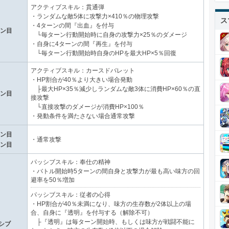
アクティブスキル：貫通弾
・ランダムな敵5体に攻撃力×410％の物理攻撃
ス
・4ターンの間『出血』を付与
ーン目
└毎ターン行動開始時に自身の攻撃力×25％のダメージ
・自身に4ターンの間『再生』を付与
└毎ターン行動開始時自身のHPを最大HP×5％回復
アクティブスキル：カースドバレット
・HP割合が40％より大きい場合発動
├最大HP×35％減少しランダムな敵3体に消費HP×60％の直
ーン目
接攻撃
└直接攻撃のダメージが消費HP×100％
・発動条件を満たさない場合通常攻撃
ーン目
・通常攻撃
ーン目
パッシブスキル：奉仕の精神
・バトル開始時5ターンの間自身と攻撃力が最も高い味方の回
避率を50％増加
パッシブスキル：従者の心得
・HP割合が40％未満になり、味方の生存数が2体以上の場
合、自身に『透明』を付与する（解除不可）
├『透明』は毎ターン開始時、もしくは味方が戦闘不能に
シブ