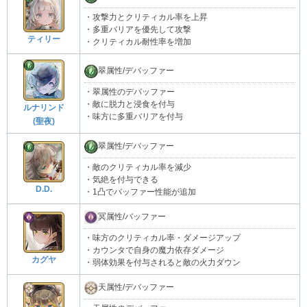
・攻撃力とクリティカル率を上昇
・多重バリアを優先して攻撃
ティリー
・クリティカル耐性率を増加
翠属性/デバッファー
・翠属性のデバッファー
・敵に脱力と浸食を付与
ルナリンド
・味方に多重バリアを付与
(聖夜)
翠属性/デバッファー
・敵のクリティカル率を減少
・気絶を付与できる
D.D.
・1凸でバッファー性能が追加
冥属性/バッファー
・味方のクリティカル率・ダメージアップ
・カウンタで自身の魔力依存ダメージ
カグヤ
・弱体効果を付与されると敵の火力ダウン
天属性/デバッファー