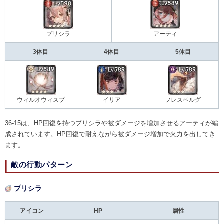
プリシラ
アーティ
3体目
4体目
5体目
ウィルオウィスプ
イリア
フレスベルグ
36-15は、HP回復を持つプリシラや被ダメージを増加させるアーティが編
成されています。HP回復で耐えながら被ダメージ増加で火力を出してき
ます。
敵の行動パターン
プリシラ
アイコン
HP
属性