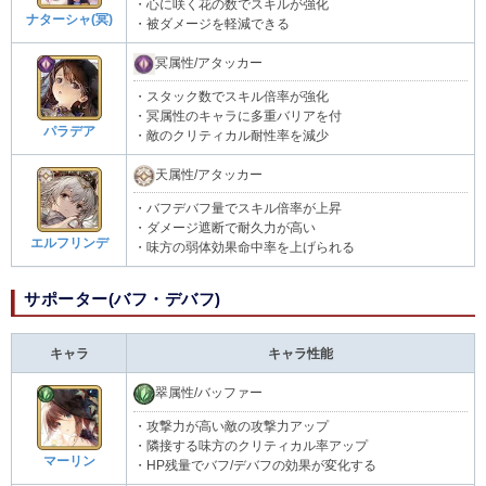
・心に咲く花の数でスキルが強化
ナターシャ(冥)
・被ダメージを軽減できる
冥属性/アタッカー
・スタック数でスキル倍率が強化
・冥属性のキャラに多重バリアを付
パラデア
・敵のクリティカル耐性率を減少
天属性/アタッカー
・バフデバフ量でスキル倍率が上昇
・ダメージ遮断で耐久力が高い
エルフリンデ
・味方の弱体効果命中率を上げられる
サポーター(バフ・デバフ)
キャラ
キャラ性能
翠属性/バッファー
・攻撃力が高い敵の攻撃力アップ
・隣接する味方のクリティカル率アップ
マーリン
・HP残量でバフ/デバフの効果が変化する