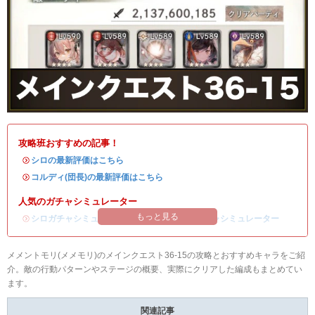
攻略班おすすめの記事！
・
シロの最新評価はこちら
・
コルディ(団長)の最新評価はこちら
人気のガチャシミュレーター
もっと見る
・
シロガチャシミュレーター
/
コルディ(団長)ガチャシミュレーター
メメントモリ(メメモリ)のメインクエスト36-15の攻略とおすすめキャラをご紹
介。敵の行動パターンやステージの概要、実際にクリアした編成もまとめてい
ます。
関連記事