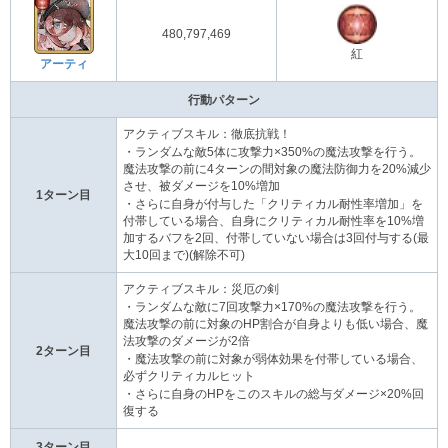
480,797,469
紅
アーティ
行動パターン
アクティブスキル：徹底抗戦！
・ランダムな敵5体に攻撃力×350%の魔法攻撃を行う。
魔法攻撃の前に4ターンの間対象の魔法防御力を20%減少
させ、被ダメージを10%増加
1ターン目
・さらに自身が付与した「クリティカル耐性率増加」を
付帯している場合、自身にクリティカル耐性率を10%増
加するバフを2回、付帯していない場合は3回付与する(最
大10回まで)(解除不可)
アクティブスキル：災厄の剣
・ランダムな敵に7回攻撃力×170%の魔法攻撃を行う。
魔法攻撃の前に対象のHP割合が自身よりも低い場合、魔
法攻撃のダメージが2倍
2ターン目
・魔法攻撃の前に対象が弱体効果を付帯している場合、
必ずクリティカルヒット
・さらに自身のHPをこのスキルの総与ダメージ×20%回
復する
3ターン目