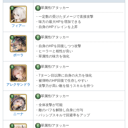
翠属性/アタッカー
・一定数の受けたダメージで直接攻撃
・味方の最大HPを増加できる
フィア―
・自身のHPドレインを上昇
翠属性/アタッカー
・自身のHPを回復しつつ攻撃
・ヒーラーと相性が良い
ポーラ
・翠属性の味方を強化
翠属性/アタッカー
・7ターン目以降に自身の火力を強化
・被弾時のHP回復で生存しやすい
アレクサンドラ
・攻撃力が高い敵を狙うスキルを持つ
翠属性/アタッカー
・全体攻撃が可能
・敵のバフを解除し自身に付与
ニーナ
・パッシブスキルで回避率をアップ
翠属性/アタッカー