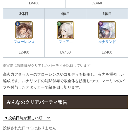
Lv.460
Lv.460
3体目
4体目
5体目
フローレンス
フィア―
ルナリンド
Lv.460
Lv.460
Lv.460
※実際に攻略班がクリアしたパーティを記載しています
高火力アタッカーのフローレンスやコルディを採用し、火力を重視した
編成です。ルナリンドの沈黙付与で敵全体を妨害しつつ、マーリンのバ
フを付与したアタッカーで敵を倒し切ります。
みんなのクリアパーティ報告
投稿された口コミはありません