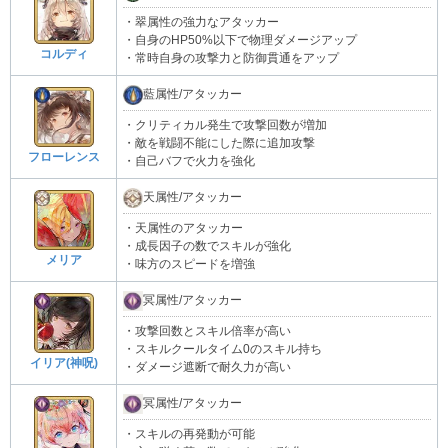
・翠属性の強力なアタッカー
・自身のHP50%以下で物理ダメージアップ
コルディ
・常時自身の攻撃力と防御貫通をアップ
藍属性/アタッカー
・クリティカル発生で攻撃回数が増加
・敵を戦闘不能にした際に追加攻撃
フローレンス
・自己バフで火力を強化
天属性/アタッカー
・天属性のアタッカー
・成長因子の数でスキルが強化
メリア
・味方のスピードを増強
冥属性/アタッカー
・攻撃回数とスキル倍率が高い
・スキルクールタイム0のスキル持ち
イリア(神呪)
・ダメージ遮断で耐久力が高い
冥属性/アタッカー
・スキルの再発動が可能