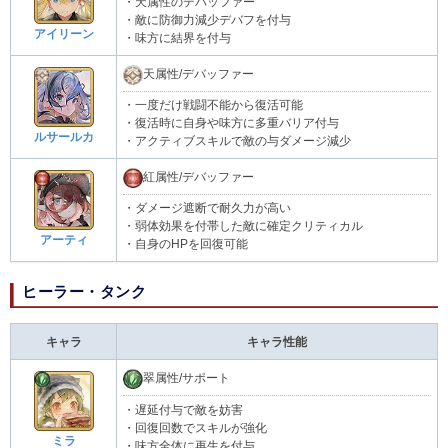
・天属性のデバッファー
・敵に防御力減少デバフを付与
アイリーン
・味方に結界を付与
天属性/デバッファー
・一度だけ戦闘不能から復活可能
・復活時に自身や味方に多重バリア付与
ルサールカ
・アクティブスキルで敵の与ダメージ減少
紅属性/デバッファー
・ダメージ遮断で耐久力が高い
・弱体効果を付帯した敵に確定クリティカル
アーティ
・自身のHPを回復可能
ヒーラー・タンク
キャラ
キャラ性能
翠属性/サポート
・遅延付与で敵を妨害
・回復回数でスキルが強化
ミラ
・味方全体に再生を付与