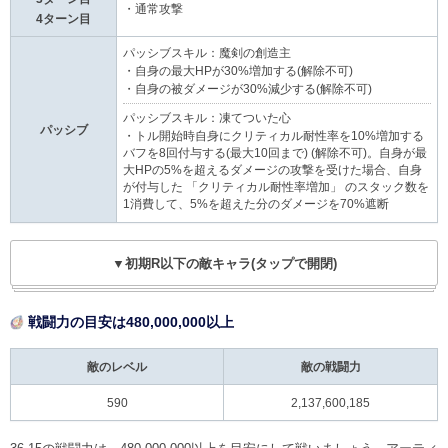
・通常攻撃
4ターン目
パッシブスキル：魔剣の創造主
・自身の最大HPが30%増加する(解除不可)
・自身の被ダメージが30%減少する(解除不可)
パッシブスキル：凍てついた心
パッシブ
・トル開始時自身にクリティカル耐性率を10%増加する
バフを8回付与する(最大10回まで) (解除不可)。自身が最
大HPの5%を超えるダメージの攻撃を受けた場合、自身
が付与した 「クリティカル耐性率増加」 のスタック数を
1消費して、5%を超えた分のダメージを70%遮断
▼初期R以下の敵キャラ(タップで開閉)
戦闘力の目安は480,000,000以上
敵のレベル
敵の戦闘力
590
2,137,600,185