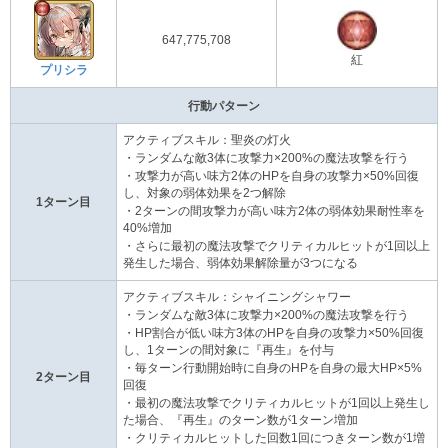
647,775,708
紅
プリシラ
行動パターン
アクティブスキル：聖炎の灯火
・ランダムな敵3体に攻撃力×200%の魔法攻撃を行う
・攻撃力が高い味方2体のHPを自身の攻撃力×50%回復
し、対象の弱体効果を2つ解除
1ターン目
・2ターンの間攻撃力が高い味方2体の弱体効果耐性率を
40%増加
・さらに最初の魔法攻撃でクリティカルヒットが1回以上
発生した場合、弱体効果解除量が3つになる
アクティブスキル：シャイニングシャワー
・ランダムな敵3体に攻撃力×200%の魔法攻撃を行う
・HP割合が低い味方3体のHPを自身の攻撃力×50%回復
し、1ターンの間対象に『再生』を付与
・毎ターン行動開始時に自身のHPを自身の最大HP×5%
2ターン目
回復
・最初の魔法攻撃でクリティカルヒットが1回以上発生し
た場合、『再生』のターン数が1ターン増加
・クリティカルヒットした回数1回につきターン数が1増