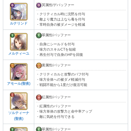
冥属性/デバッファー
・クリティカル時に沈黙を付与
・敵より魔力は上なら毒を付与
ルナリンド
・常時自身の被ダメージを軽減
翠属性/バッファー
・自身にシールドを付与
・味方のスキルCTを短縮
メルティーユ
・再生付与で自身のHPを回復
黄属性/バッファー
・クリティカルと攻撃のバフ付与
・味方全体への被ダメ軽減付与
アモール(聖夜)
・戦闘不能から1度だけ復活可能
紅属性/バッファー
・紅属性のバッファー
・味方単体の攻撃力と命中率アップ
ソルティーナ
・敵に気絶を付与できる
(聖夜)
翠属性/バッファー