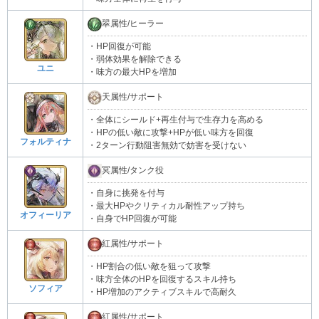
翠属性/ヒーラー
・HP回復が可能
・弱体効果を解除できる
ユニ
・味方の最大HPを増加
天属性/サポート
・全体にシールド+再生付与で生存力を高める
・HPの低い敵に攻撃+HPが低い味方を回復
フォルティナ
・2ターン行動阻害無効で妨害を受けない
冥属性/タンク役
・自身に挑発を付与
・最大HPやクリティカル耐性アップ持ち
オフィーリア
・自身でHP回復が可能
紅属性/サポート
・HP割合の低い敵を狙って攻撃
・味方全体のHPを回復するスキル持ち
ソフィア
・HP増加のアクティブスキルで高耐久
紅属性/サポート