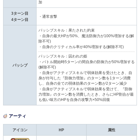
加
3ターン目
・通常攻撃
4ターン目
パッシブスキル：果たされた約束
・自身の最大HPが50%、魔法防御力が100%増加する(解
除不可)
・自身のクリティカル率が40%増加する(解除不可)
パッシブスキル：囚われの姫
・バトル開始時5ターンの間自身の防御力が50%増加する
パッシブ
(解除不可)
・自身がアクティブスキルで弱体効果を受けたとき、自
身が付与した『防御力増加』のターン数を1ターン消費
し、自身の全ての弱体効果のターン数が2ターン減少
・自身がアクティブスキルで弱体効果を受けて、『防御
力増加』のターン数を消費したとき、さらにHP割合が最
も低い味方のHPを自身の攻撃力×50%回復
アーティ
アイコン
HP
属性