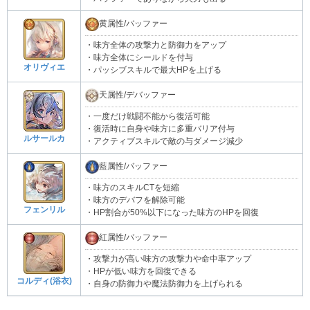
黄属性/バッファー
・味方全体の攻撃力と防御力をアップ
・味方全体にシールドを付与
オリヴィエ
・パッシブスキルで最大HPを上げる
天属性/デバッファー
・一度だけ戦闘不能から復活可能
・復活時に自身や味方に多重バリア付与
ルサールカ
・アクティブスキルで敵の与ダメージ減少
藍属性/バッファー
・味方のスキルCTを短縮
・味方のデバフを解除可能
フェンリル
・HP割合が50%以下になった味方のHPを回復
紅属性/バッファー
・攻撃力が高い味方の攻撃力や命中率アップ
・HPが低い味方を回復できる
コルディ(浴衣)
・自身の防御力や魔法防御力を上げられる