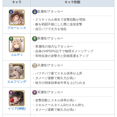
キャラ
キャラ性能
藍属性/アタッカー
・クリティカル発生で攻撃回数が増加
・敵を戦闘不能にした際に追加攻撃
フローレンス
・自己バフで火力を強化
翠属性/アタッカー
・翠属性の強力なアタッカー
・自身のHP50%以下で物理ダメージアップ
コルディ
・常時自身の攻撃力と防御貫通をアップ
天属性/アタッカー
・バフデバフ量でスキル倍率が上昇
・ダメージ遮断で耐久力が高い
エルフリンデ
・味方の弱体効果命中率を上げられる
冥属性/アタッカー
・攻撃回数とスキル倍率が高い
・スキルクールタイム0のスキル持ち
イリア(神呪)
・ダメージ遮断で耐久力が高い