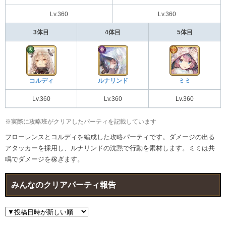
Lv.360
Lv.360
3体目
4体目
5体目
コルディ
ルナリンド
ミミ
Lv.360
Lv.360
Lv.360
※実際に攻略班がクリアしたパーティを記載しています
フローレンスとコルディを編成した攻略パーティです。ダメージの出る
アタッカーを採用し、ルナリンドの沈黙で行動を素材します。ミミは共
鳴でダメージを稼ぎます。
みんなのクリアパーティ報告