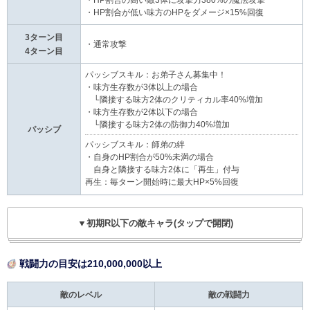
・HP割合が低い味方のHPをダメージ×15%回復
3ターン目
・通常攻撃
4ターン目
パッシブスキル：お弟子さん募集中！
・味方生存数が3体以上の場合
└隣接する味方2体のクリティカル率40%増加
・味方生存数が2体以下の場合
└隣接する味方2体の防御力40%増加
パッシブ
パッシブスキル：師弟の絆
・自身のHP割合が50%未満の場合
自身と隣接する味方2体に「再生」付与
再生：毎ターン開始時に最大HP×5%回復
▼初期R以下の敵キャラ(タップで開閉)
戦闘力の目安は210,000,000以上
敵のレベル
敵の戦闘力