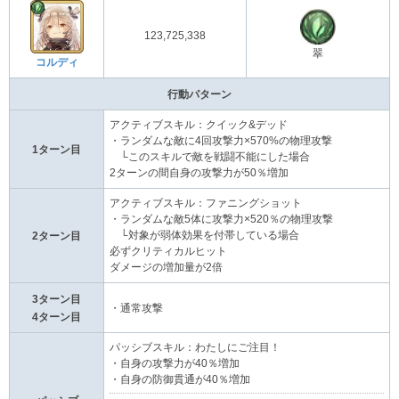
123,725,338
翠
コルディ
行動パターン
アクティブスキル：クイック&デッド
・ランダムな敵に4回攻撃力×570%の物理攻撃
1ターン目
└このスキルで敵を戦闘不能にした場合
2ターンの間自身の攻撃力が50％増加
アクティブスキル：ファニングショット
・ランダムな敵5体に攻撃力×520％の物理攻撃
└対象が弱体効果を付帯している場合
2ターン目
必ずクリティカルヒット
ダメージの増加量が2倍
3ターン目
・通常攻撃
4ターン目
パッシブスキル：わたしにご注目！
・自身の攻撃力が40％増加
・自身の防御貫通が40％増加