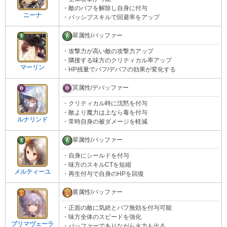
・敵のバフを解除し自身に付与
ニーナ
・パッシブスキルで回避率をアップ
翠属性/バッファー
・攻撃力が高い敵の攻撃力アップ
・隣接する味方のクリティカル率アップ
マーリン
・HP残量でバフ/デバフの効果が変化する
冥属性/デバッファー
・クリティカル時に沈黙を付与
・敵より魔力は上なら毒を付与
ルナリンド
・常時自身の被ダメージを軽減
翠属性/バッファー
・自身にシールドを付与
・味方のスキルCTを短縮
メルティーユ
・再生付与で自身のHPを回復
黄属性/バッファー
・正面の敵に気絶とバフ無効を付与可能
・味方全体のスピードを強化
プリマヴェーラ
・バッファーでありながら火力も出る