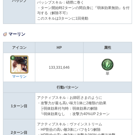
パッシブ
パッシブスキル：硝煙に巻く
・ターン開始時2ターンの間自身に『弱体効果無効』を付
与する（解除不可）
このスキルは3ターンに1回発動
マーリン
アイコン
HP
属性
133,331,646
翠
マーリン
行動パターン
アクティブスキル：お師匠さまのように
・攻撃力が最も高い味方1体に2種類の効果
1ターン目
├弱体効果付与時：弱体効果の解除
└弱体効果なし ：攻撃力40%UP 2ターン
アクティブスキル：ヴァインストリーム
・HP割合の高い敵3体にバフを1つ解除
2ターン目
・HP割合の高い敵3体に攻撃力380%の魔法攻撃