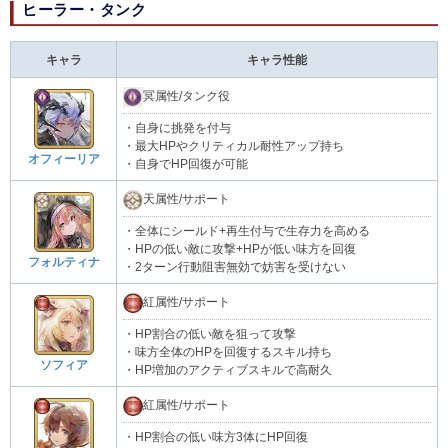
ヒーラー・タンク
キャラ
キャラ性能
冥属性/タンク役
・自身に挑発を付与
・最大HPやクリティカル耐性アップ持ち
オフィーリア
・自身でHP回復が可能
天属性/サポート
・全体にシールド+再生付与で生存力を高める
・HPの低い敵に攻撃+HPが低い味方を回復
フォルティナ
・2ターン行動阻害無効で妨害を受けない
紅属性/サポート
・HP割合の低い敵を狙って攻撃
・味方全体のHPを回復するスキル持ち
ソフィア
・HP増加のアクティブスキルで高耐久
紅属性/サポート
・HP割合の低い味方3体にHP回復