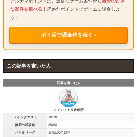
アルテマポイントは、豊富なゲーム案件から
自分の好き
な案件を選べる！
貯めたポイントでゲームに課金しよ
う！
ポイ活で課金代を稼ぐ ›
この記事を書いた人
記事を書いた人
メメントモリ攻略班
メインクエスト
18-28
無窮の塔攻略
550階
バトルリーグ
最高100位以内