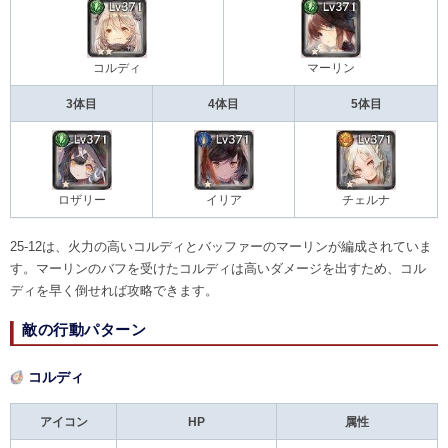
コルディ
マーリン
3体目
4体目
5体目
ロザリー
イリア
チェルナ
25-12は、火力の高いコルディとバッファーのマーリンが編成されていま
す。マーリンのバフを受けたコルディは高いダメージを出すため、コル
ディを早く倒せれば攻略できます。
敵の行動パターン
コルディ
アイコン
HP
属性