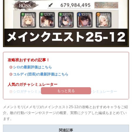
攻略班おすすめの記事！
・
シロの最新評価はこちら
・
コルディ(団長)の最新評価はこちら
人気のガチャシミュレーター
もっと見る
・
シロガチャシミュレーター
/
コルディ(団長)ガチャシミュレーター
メメントモリ(メメモリ)のメインクエスト25-12の攻略とおすすめキャラをご紹
介。敵の行動パターンやステージの概要、実際にクリアした編成もまとめてい
ます。
関連記事