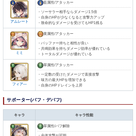
藍属性/アタッカー
・ソーサラー相手ならダメージ1.5倍
・自身のHPが少なくなると攻撃力アップ
アムレート
・致命的なダメージを受けてもHP1残る
黄属性/アタッカー
・バッファー持ちと相性が良い
・共鳴効果を持ちダメージ効率が優れている
ミミ
・トータルダメージが優れている
翠属性/アタッカー
・一定数の受けたダメージで直接攻撃
・味方の最大HPを増加できる
フィア―
・自身のHPドレインを上昇
サポーター(バフ・デバフ)
キャラ
キャラ性能
翠属性/バフ解除
・全体攻撃が可能