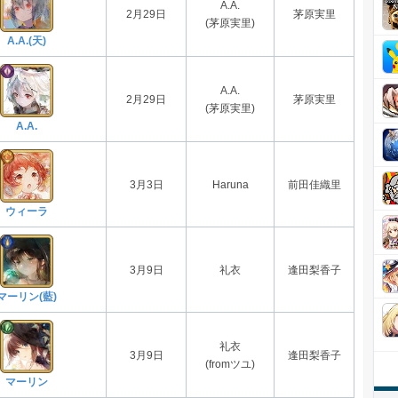
A.A.
2月29日
茅原実里
(茅原実里)
A.A.(天)
A.A.
2月29日
茅原実里
(茅原実里)
A.A.
3月3日
Haruna
前田佳織里
ウィーラ
3月9日
礼衣
逢田梨香子
マーリン(藍)
礼衣
3月9日
逢田梨香子
(fromツユ)
マーリン