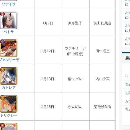
ソテイラ
に
友
に
1月7日
新妻聖子
矢野妃菜喜
友
に
ペトラ
友
に
ヴァルリーデ
1月12日
田中理恵
(田中理恵)
最
ヴァルリーデ
パ
1月13日
酔シグレ
内山夕実
育
カトレア
初
カ
1月18日
かんのん
菊池紗矢香
育
トリクシー