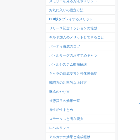
メモリーを見る方法やメリット
お気に入りの設定方法
BOI版をプレイするメリット
リリース記念ミッションの報酬
ギルド加入のメリットとできること
パーティ編成のコツ
バトルリーグのおすすめキャラ
バトルシステム徹底解説
キャラの育成要素と強化優先度
戦闘力の効率的な上げ方
継承のやり方
状態異常の効果一覧
属性相性まとめ
ステータスと潜在能力
レベルリンク
アルカナの効果と達成報酬