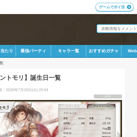
ゲームでポイ活
ラ当たり
最強パーティ
キャラ一覧
おすすめガチャ
We
覧
ントモリ】誕生日一覧
：2026年7月28日(火) 20:04
PR