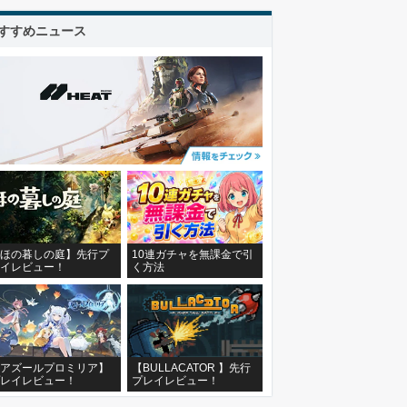
すすめニュース
ほの暮しの庭】先行プ
10連ガチャを無課金で引
イレビュー！
く方法
アズールプロミリア】
【BULLACATOR 】先行
レイレビュー！
プレイレビュー！