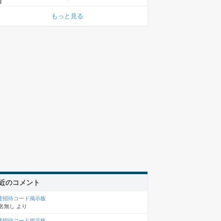
もっと見る
近のコメント
達招待コード掲示板
名無し
より
達招待コード掲示板