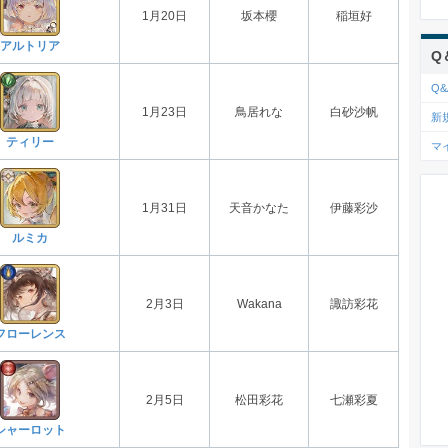
1月20日
坂本櫻
稲垣好
アルトリア
Q
Q&
1月23日
鳥居れな
白砂沙帆
新
ティリー
マ
1月31日
天音かなた
伊藤彩沙
ルミカ
2月3日
Wakana
諏訪彩花
フローレンス
2月5日
松田彩花
七瀬彩夏
シャーロット