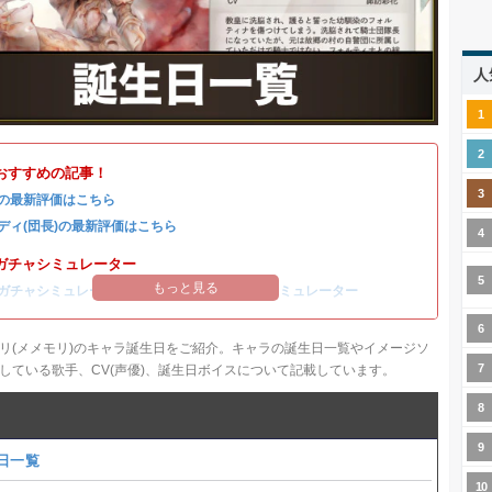
人
おすすめの記事！
の最新評価はこちら
ディ(団長)の最新評価はこちら
ガチャシミュレーター
もっと見る
ガチャシミュレーター
/
コルディ(団長)ガチャシミュレーター
リ(メメモリ)のキャラ誕生日をご紹介。キャラの誕生日一覧やイメージソ
している歌手、CV(声優)、誕生日ボイスについて記載しています。
日一覧