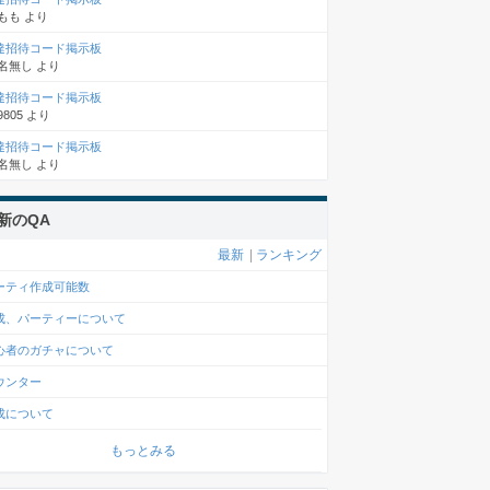
もも
より
達招待コード掲示板
名無し
より
達招待コード掲示板
9805
より
達招待コード掲示板
名無し
より
新のQA
最新
|
ランキング
ーティ作成可能数
成、パーティーについて
心者のガチャについて
ウンター
成について
もっとみる