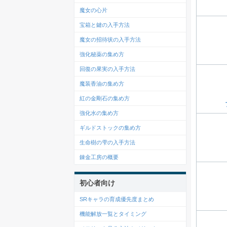
魔女の心片
宝箱と鍵の入手方法
魔女の招待状の入手方法
強化秘薬の集め方
回復の果実の入手方法
魔装香油の集め方
紅の金剛石の集め方
強化水の集め方
ギルドストックの集め方
生命樹の雫の入手方法
錬金工房の概要
初心者向け
SRキャラの育成優先度まとめ
機能解放一覧とタイミング