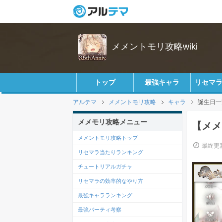
メメントモリ攻略wiki
トップ
最強キャラ
リセマ
アルテマ
メメントモリ攻略
キャラ
誕生日一
メメモリ攻略メニュー
【メメ
メメントモリ攻略トップ
最終更新
リセマラ当たりランキング
チュートリアルガチャ
リセマラの効率的なやり方
最強キャラランキング
最強パーティ考察