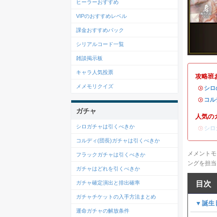
ヒーラーおすすめ
VIPのおすすめレベル
課金おすすめパック
シリアルコード一覧
雑談掲示板
キャラ人気投票
攻略班
メメモリクイズ
・
シロ
・
コル
ガチャ
人気の
シロガチャは引くべきか
・
シロ
コルディ(団長)ガチャは引くべきか
メメントモ
フラックガチャは引くべきか
ングを担当
ガチャはどれを引くべきか
目次
ガチャ確定演出と排出確率
ガチャチケットの入手方法まとめ
▼誕生
運命ガチャの解放条件