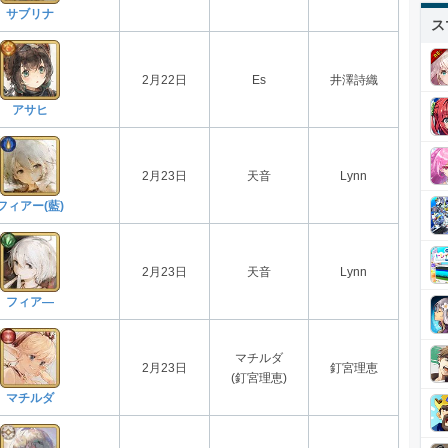
サブリナ
ス
2月22日
Es
井澤詩織
アサヒ
2月23日
天音
Lynn
フィアー(藍)
2月23日
天音
Lynn
フィア―
マチルダ
2月23日
釘宮理恵
(釘宮理恵)
マチルダ