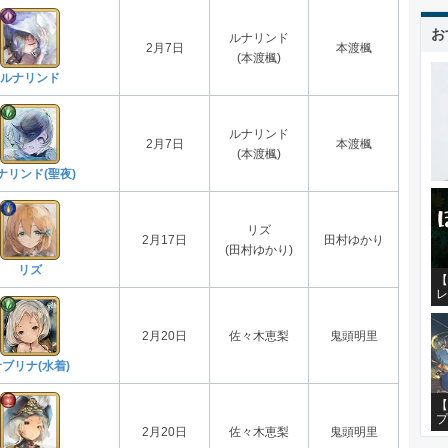
お
ルナリンド
2月7日
本渡楓
(本渡楓)
ルナリンド
ルナリンド
2月7日
本渡楓
(本渡楓)
ナリンド(聖夜)
リズ
2月17日
田村ゆかり
(田村ゆかり)
リズ
【
レ
2月20日
佐々木恵梨
鬼頭明里
ブリナ(水着)
【
プ
2月20日
佐々木恵梨
鬼頭明里