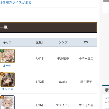
日専用のボイスがある
一覧
キャラ
誕生日
ソング
CV
1月1日
平原綾香
小清水亜美
ルーク
1月2日
ayaka
新井里美
リシェス
最
友
に
1月6日
大原ゆい子
井上ほの花
友