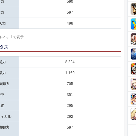
技力
590
魔力
597
久力
498
レベル1で表示
タス
闘力
8,224
撃力
1,169
防御力
705
命中
351
回避
295
ティカル
292
防御力
597