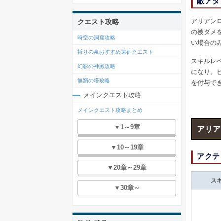
敵アタ
アリアン
クエスト攻略
の被ダメ
時空の洞窟攻略
い場合の
祈りの泉おすすめ遠征クエスト
スキルレ
幻影の神殿攻略
になり、
無窮の塔攻略
を付与で
メインクエスト攻略
メインクエスト攻略まとめ
▼1～9章
アリア
▼10～19章
アクテ
▼20章～29章
ス
▼30章～