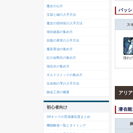
魔女の心片
パッシ
宝箱と鍵の入手方法
魔女の招待状の入手方法
ス
強化秘薬の集め方
回復の果実の入手方法
魔装香油の集め方
紅の金剛石の集め方
憧れ
強化水の集め方
ギルドストックの集め方
生命樹の雫の入手方法
アリア
錬金工房の概要
初心者向け
潜在能
SRキャラの育成優先度まとめ
機能解放一覧とタイミング