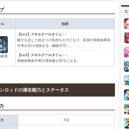
ブ
ス
キル
効果
【Lv.1】スキルクールタイム：-
騎士を志した始まりの気持ちが力となり、自身の弱体効果命
中率が20％増加する（解除不可）。
【Lv.2】スキルクールタイム：-
の銀色
弱体効果命中率の増加量が30％になる。
ンロッドの潜在能力とステータス
力
腕力
702