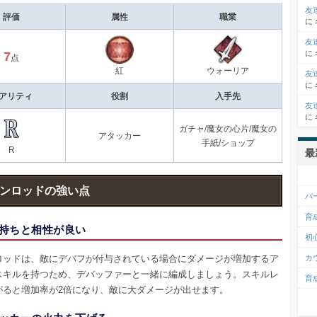
友
評価
属性
職業
に
友
に
7
点
紅
ウォーリア
友
に
アリティ
役割
入手先
友
に
ガチャ/魔女の心片/魔女の
アタッカー
手紙/ショップ
R
最
ンロッドの強い点
パ
育
持ちと相性が良い
初
ロッドは、敵にデバフが付与されている場合にダメージが増加するア
カ
スキルを持つため、デバッファーと一緒に編成しましょう。スキルレ
育
がると増加率が2倍になり、敵に大ダメージが出せます。