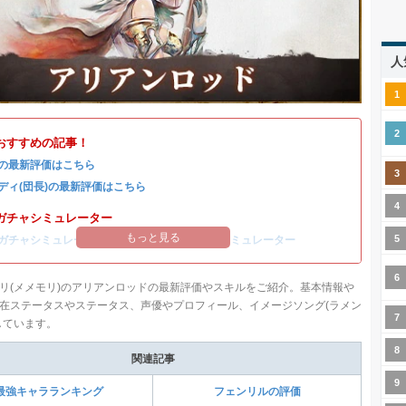
人
おすすめの記事！
の最新評価はこちら
ディ(団長)の最新評価はこちら
ガチャシミュレーター
もっと見る
ガチャシミュレーター
/
コルディ(団長)ガチャシミュレーター
リ(メメモリ)のアリアンロッドの最新評価やスキルをご紹介。基本情報や
在ステータスやステータス、声優やプロフィール、イメージソング(ラメン
しています。
関連記事
最強キャラランキング
フェンリルの評価