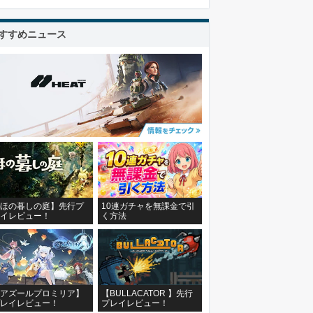
すすめニュース
ほの暮しの庭】先行プ
10連ガチャを無課金で引
イレビュー！
く方法
アズールプロミリア】
【BULLACATOR 】先行
レイレビュー！
プレイレビュー！