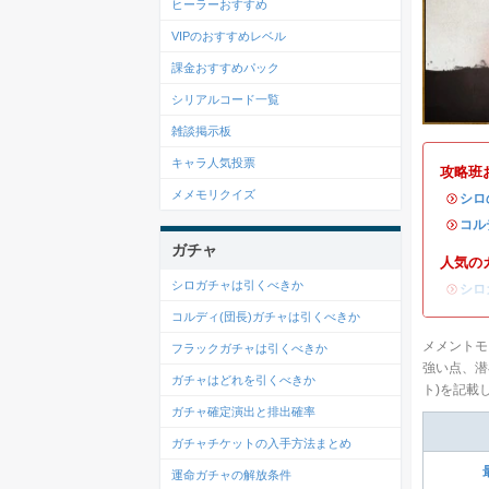
ヒーラーおすすめ
VIPのおすすめレベル
課金おすすめパック
シリアルコード一覧
雑談掲示板
キャラ人気投票
攻略班
メメモリクイズ
・
シロ
・
コル
ガチャ
人気の
シロガチャは引くべきか
・
シロ
コルディ(団長)ガチャは引くべきか
メメントモ
フラックガチャは引くべきか
強い点、潜
ガチャはどれを引くべきか
ト)を記載
ガチャ確定演出と排出確率
ガチャチケットの入手方法まとめ
運命ガチャの解放条件