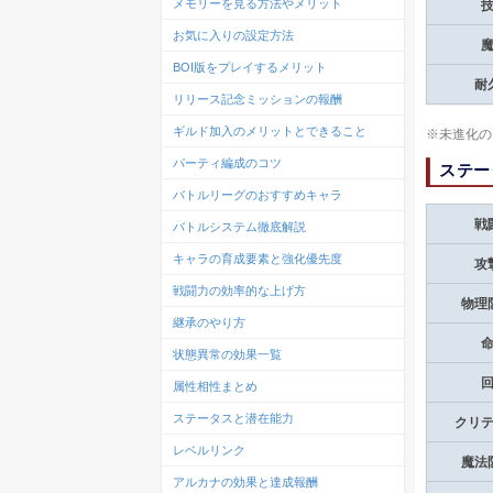
メモリーを見る方法やメリット
お気に入りの設定方法
BOI版をプレイするメリット
耐
リリース記念ミッションの報酬
ギルド加入のメリットとできること
※未進化の
パーティ編成のコツ
ステー
バトルリーグのおすすめキャラ
戦
バトルシステム徹底解説
キャラの育成要素と強化優先度
攻
戦闘力の効率的な上げ方
物理
継承のやり方
状態異常の効果一覧
属性相性まとめ
ステータスと潜在能力
クリ
レベルリンク
魔法
アルカナの効果と達成報酬