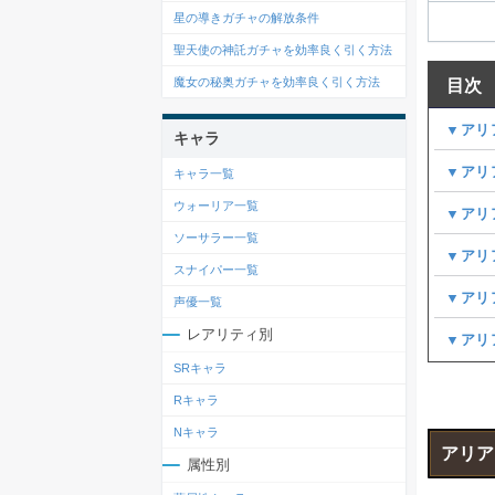
星の導きガチャの解放条件
聖天使の神託ガチャを効率良く引く方法
魔女の秘奥ガチャを効率良く引く方法
目次
▼アリ
キャラ
▼アリ
キャラ一覧
ウォーリア一覧
▼アリ
ソーサラー一覧
▼アリ
スナイパー一覧
▼アリ
声優一覧
レアリティ別
▼アリ
SRキャラ
Rキャラ
Nキャラ
アリア
属性別