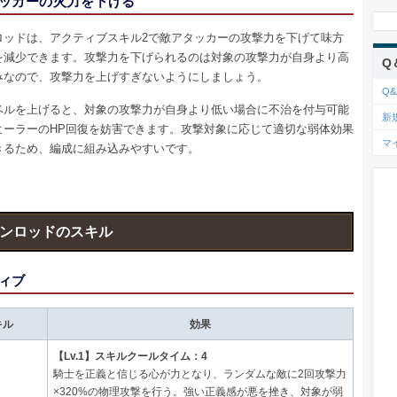
ッカーの火力を下げる
ロッドは、アクティブスキル2で敵アタッカーの攻撃力を下げて味方
を減少できます。攻撃力を下げられるのは対象の攻撃力が自身より高
Q
みなので、攻撃力を上げすぎないようにしましょう。
Q&
ベルを上げると、対象の攻撃力が自身より低い場合に不治を付与可能
新
ヒーラーのHP回復を妨害できます。攻撃対象に応じて適切な弱体効果
マ
きるため、編成に組み込みやすいです。
ンロッドのスキル
ィブ
キル
効果
【Lv.1】スキルクールタイム：4
騎士を正義と信じる心が力となり、ランダムな敵に2回攻撃力
×320%の物理攻撃を行う。強い正義感が悪を挫き、対象が弱