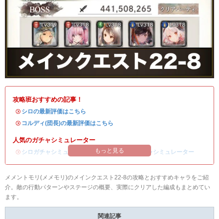
攻略班おすすめの記事！
・
シロの最新評価はこちら
・
コルディ(団長)の最新評価はこちら
人気のガチャシミュレーター
もっと見る
・
シロガチャシミュレーター
/
コルディ(団長)ガチャシミュレーター
メメントモリ(メメモリ)のメインクエスト22-8の攻略とおすすめキャラをご紹
介。敵の行動パターンやステージの概要、実際にクリアした編成もまとめてい
ます。
関連記事