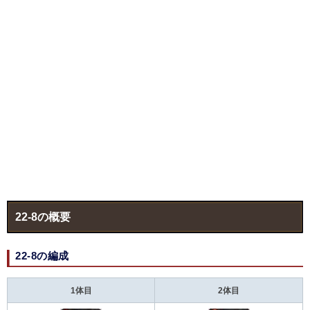
22-8の概要
22-8の編成
1体目
2体目