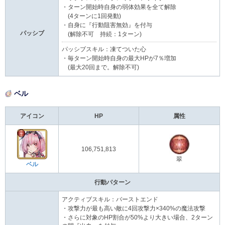
・ターン開始時自身の弱体効果を全て解除
(4ターンに1回発動)
・自身に『行動阻害無効』を付与
パッシブ
(解除不可 持続：1ターン)
パッシブスキル：凍てついた心
・毎ターン開始時自身の最大HPが7％増加
(最大20回まで。解除不可)
ベル
アイコン
HP
属性
106,751,813
翠
ベル
行動パターン
アクティブスキル：バーストエンド
・攻撃力が最も高い敵に4回攻撃力×340%の魔法攻撃
・さらに対象のHP割合が50%より大きい場合、2ターン