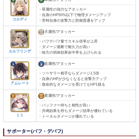
・翠属性の強力なアタッカー
・自身のHP50%以下で物理ダメージアップ
コルディ
・常時自身の攻撃力と防御貫通をアップ
天属性/アタッカー
・バフデバフ量でスキル倍率が上昇
・ダメージ遮断で耐久力が高い
エルフリンデ
・味方の弱体効果命中率を上げられる
藍属性/アタッカー
・ソーサラー相手ならダメージ1.5倍
・自身のHPが少なくなると攻撃力アップ
アムレート
・致命的なダメージを受けてもHP1残る
黄属性/アタッカー
・バッファー持ちと相性が良い
・共鳴効果を持ちダメージ効率が優れている
ミミ
・トータルダメージが優れている
サポーター(バフ・デバフ)