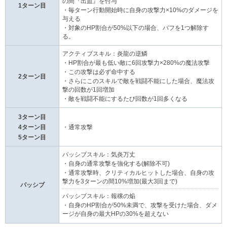
の間『出血』を付与
1ターン目
・毎ターン行動開始時に自身の攻撃力×10%のダメージを
与える
・対象のHP割合が50%以下の場合、バフを1つ解除す
る。
アクティブスキル：炎龍の逆鱗
・HP割合が最も低い敵に6回攻撃力×280%の魔法攻撃
・この攻撃は必ず命中する
2ターン目
・さらにこのスキルで敵を戦闘不能にした場合、魔法攻
撃の回数が1回増加
・敵を戦闘不能にするたび回数が1回多くなる
3ターン目
4ターン目
・通常攻撃
5ターン目
パッシブスキル：気炎万丈
・自身の通常攻撃を強化する(解除不可)
・通常攻撃時、クリティカルヒットした場合、自身の攻
撃力を3ターンの間10%増加(最大3回まで)
パッシブ
パッシブスキル：報穣の焔
・自身のHP割合が50%未満で、攻撃を受けた場合、ダメ
ージが自身の最大HPの30%を超えない