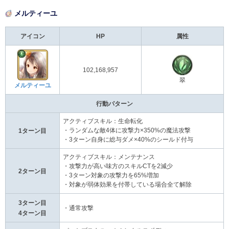
メルティーユ
アイコン
HP
属性
102,168,957
翠
メルティーユ
行動パターン
アクティブスキル：生命転化
・ランダムな敵4体に攻撃力×350%の魔法攻撃
1ターン目
・3ターン自身に総与ダメ×40%のシールド付与
アクティブスキル：メンテナンス
・攻撃力が高い味方のスキルCTを2減少
2ターン目
・3ターン対象の攻撃力を65%増加
・対象が弱体効果を付帯している場合全て解除
3ターン目
・通常攻撃
4ターン目