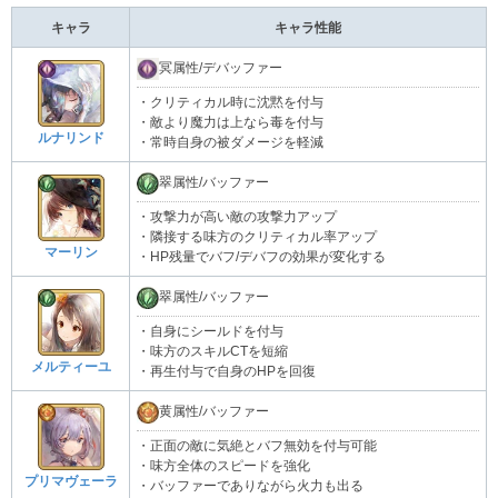
キャラ
キャラ性能
冥属性/デバッファー
・クリティカル時に沈黙を付与
・敵より魔力は上なら毒を付与
ルナリンド
・常時自身の被ダメージを軽減
翠属性/バッファー
・攻撃力が高い敵の攻撃力アップ
・隣接する味方のクリティカル率アップ
マーリン
・HP残量でバフ/デバフの効果が変化する
翠属性/バッファー
・自身にシールドを付与
・味方のスキルCTを短縮
メルティーユ
・再生付与で自身のHPを回復
黄属性/バッファー
・正面の敵に気絶とバフ無効を付与可能
・味方全体のスピードを強化
プリマヴェーラ
・バッファーでありながら火力も出る