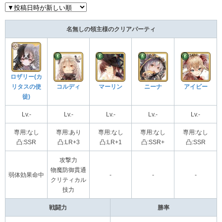
名無しの領主様のクリアパーティ
ロザリー(カ
リタスの使
コルディ
マーリン
ニーナ
アイビー
徒)
Lv.-
Lv.-
Lv.-
Lv.-
Lv.-
専用:なし
専用:あり
専用:なし
専用:なし
専用:なし
凸:SSR
凸:LR+3
凸:LR+1
凸:SSR+
凸:SSR
攻撃力
物魔防御貫通
弱体効果命中
-
-
-
クリティカル
技力
戦闘力
勝率