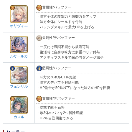
黄属性/バッファー
・味方全体の攻撃力と防御力をアップ
・味方全体にシールドを付与
オリヴィエ
・パッシブスキルで最大HPを上げる
天属性/デバッファー
・一度だけ戦闘不能から復活可能
・復活時に自身や味方に多重バリア付与
ルサールカ
・アクティブスキルで敵の与ダメージ減少
藍属性/バッファー
・味方のスキルCTを短縮
・味方のデバフを解除可能
フェンリル
・HP割合が50%以下になった味方のHPを回復
黄属性/デバッファー
・沈黙で敵を妨害
・敵3体のバフを2つ解除可能
カロル
・HPを自己回復できる