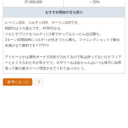
37,000,000
～70%
おすすめ理由や立ち回り
レベリン200、コルディ240、マーリン220です。
戦闘力はうろ覚えです。4700万かも
ベルとサブリナをコルディに1発でやってもらったらほぼ勝ち。
2ターン目開始時にコルディが生きてたら勝ち。ファニングショットで敵を
全滅させて勝利です✌︎????✌︎
アイビーとかは属性ボーナス目的で入れてるので私は持ってないけどフィア
ーとかミラ入れた方が良さそう。ロザリーおばあちゃんはいつも味方に結界
張って敵の被ダメージ増加させてくれてありがとう。
参考になった
3