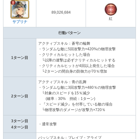
89,026,684
紅
サブリナ
行動パターン
アクティブスキル：蒼穹の輪舞
・ランダムな敵に5回攻撃力×420%の物理攻撃
・クリティカルヒットした場合
1ターン目
└以降の連撃は必ずクリティカルヒットする
・クリティカルヒットが4回以上発生した場合
└2ターンの間自身の防御力が70％増加
アクティブスキル：青の乱舞
・ランダムな敵に3回攻撃力×480％の物理攻撃
└対象のスピードを15％減少
2ターン目
(確率：30% 持続：1ターン)
・『スピード減少』を付帯している敵の場合
└物理攻撃のダメージが攻撃力×720％
3ターン目
・通常攻撃
4ターン目
パッシブスキル：ブレイブ・アライブ