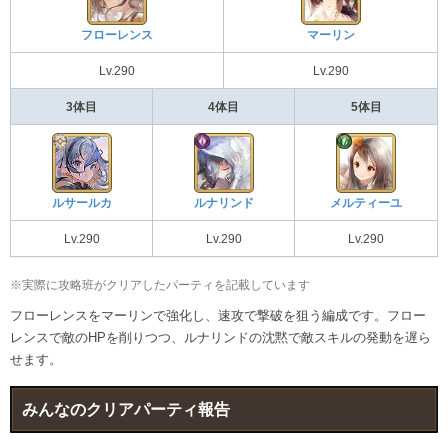
フローレンス
マーリン
Lv.290
Lv.290
3体目
4体目
5体目
ルサールカ
ルナリンド
メルティーユ
Lv.290
Lv.290
Lv.290
※実際に攻略班がクリアしたパーティを記載しています
フローレンスをマーリンで強化し、速攻で撃破を狙う編成です。フロー
レンスで敵のHPを削りつつ、ルナリンドの沈黙で敵スキルの発動を遅ら
せます。
みんなのクリアパーティ報告