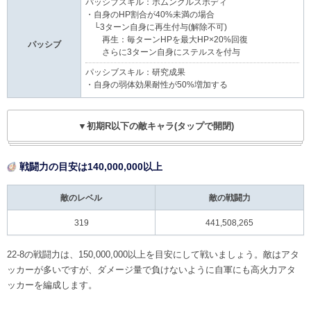
パッシブスキル：ホムンクルスボディ
・自身のHP割合が40%未満の場合
└3ターン自身に再生付与(解除不可)
再生：毎ターンHPを最大HP×20%回復
パッシブ
さらに3ターン自身にステルスを付与
パッシブスキル：研究成果
・自身の弱体効果耐性が50%増加する
▼初期R以下の敵キャラ(タップで開閉)
戦闘力の目安は140,000,000以上
敵のレベル
敵の戦闘力
319
441,508,265
22-8の戦闘力は、150,000,000以上を目安にして戦いましょう。敵はアタ
ッカーが多いですが、ダメージ量で負けないように自軍にも高火力アタ
ッカーを編成します。