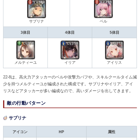
サブリナ
ベル
3体目
4体目
5体目
メルティーユ
イリア
アイリス
22-8は、高火力アタッカーのベルや攻撃力バフや、スキルクールタイム減
少を持つメルティーユが編成された構成です。サブリナやイリア、アイ
リスなどアタッカーが多い編成なので、高いダメージを出してきます。
敵の行動パターン
サブリナ
アイコン
HP
属性