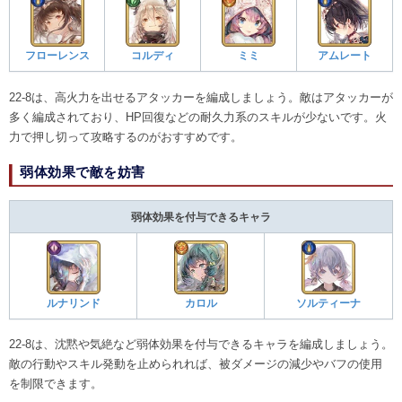
フローレンス
コルディ
ミミ
アムレート
22-8は、高火力を出せるアタッカーを編成しましょう。敵はアタッカーが
多く編成されており、HP回復などの耐久力系のスキルが少ないです。火
力で押し切って攻略するのがおすすめです。
弱体効果で敵を妨害
弱体効果を付与できるキャラ
ルナリンド
カロル
ソルティーナ
22-8は、沈黙や気絶など弱体効果を付与できるキャラを編成しましょう。
敵の行動やスキル発動を止められれば、被ダメージの減少やバフの使用
を制限できます。