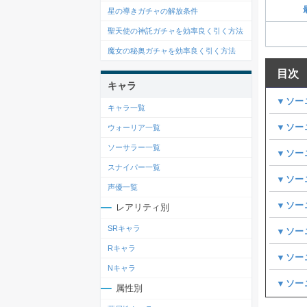
星の導きガチャの解放条件
聖天使の神託ガチャを効率良く引く方法
魔女の秘奥ガチャを効率良く引く方法
目次
キャラ
▼ソー
キャラ一覧
▼ソー
ウォーリア一覧
ソーサラー一覧
▼ソー
スナイパー一覧
▼ソー
声優一覧
▼ソー
レアリティ別
SRキャラ
▼ソー
Rキャラ
▼ソー
Nキャラ
▼ソー
属性別