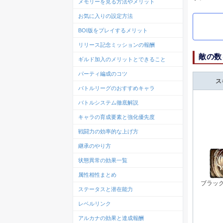
メモリーを見る方法やメリット
お気に入りの設定方法
BOI版をプレイするメリット
リリース記念ミッションの報酬
敵の数
ギルド加入のメリットとできること
パーティ編成のコツ
ス
バトルリーグのおすすめキャラ
バトルシステム徹底解説
キャラの育成要素と強化優先度
戦闘力の効率的な上げ方
継承のやり方
状態異常の効果一覧
属性相性まとめ
ブラッ
ステータスと潜在能力
レベルリンク
アルカナの効果と達成報酬