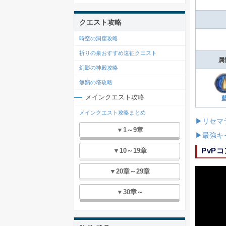
クエスト攻略
時空の洞窟攻略
祈りの泉おすすめ遠征クエスト
属
幻影の神殿攻略
無窮の塔攻略
メインクエスト攻略
メインクエスト攻略まとめ
▶リセマ
▼1～9章
▶最強キ
PvP
▼10～19章
▼20章～29章
▼30章～