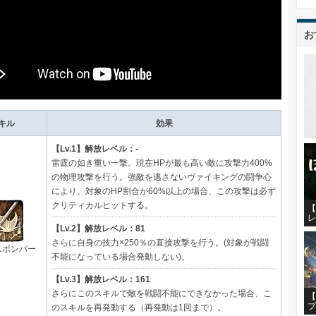
お
キル
効果
【Lv.1】解放レベル：-
雷霆の如き重い一撃。現在HPが最も高い敵に攻撃力400%
の物理攻撃を行う。強敵を逃さないヴァイキングの闘争心
により、対象のHP割合が60%以上の場合、この攻撃は必ず
クリティカルヒットする。
【
レ
【Lv.2】解放レベル：81
さらに自身の技力×250％の直接攻撃を行う。(対象が戦闘
スボンバー
不能になっている場合発動しない)。
【Lv.3】解放レベル：161
さらにこのスキルで敵を戦闘不能にできなかった場合、こ
【
プ
のスキルを再発動する（再発動は1回まで）。