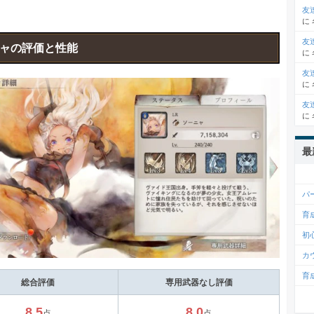
友
に
友
ャの評価と性能
に
友
に
友
に
最
パ
育
初
カ
育
総合評価
専用武器なし評価
8.5
8.0
点
点