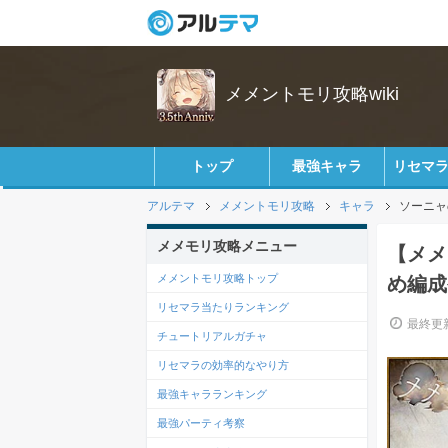
メメントモリ攻略wiki
トップ
最強キャラ
リセマ
アルテマ
メメントモリ攻略
キャラ
ソーニャ
メメモリ攻略メニュー
【メメ
メメントモリ攻略トップ
め編成
リセマラ当たりランキング
最終更新
チュートリアルガチャ
リセマラの効率的なやり方
最強キャラランキング
最強パーティ考察