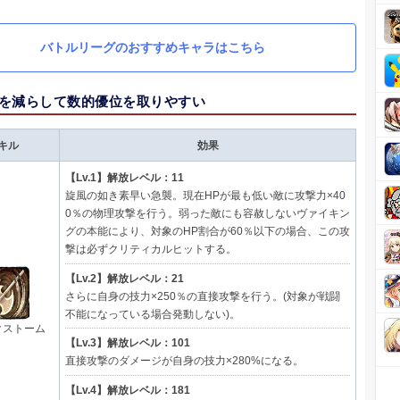
バトルリーグのおすすめキャラはこちら
を減らして数的優位を取りやすい
キル
効果
【Lv.1】解放レベル：11
旋風の如き素早い急襲。現在HPが最も低い敵に攻撃力×40
0％の物理攻撃を行う。弱った敵にも容赦しないヴァイキン
グの本能により、対象のHP割合が60％以下の場合、この攻
撃は必ずクリティカルヒットする。
【Lv.2】解放レベル：21
さらに自身の技力×250％の直接攻撃を行う。(対象が戦闘
不能になっている場合発動しない)。
クストーム
【Lv.3】解放レベル：101
直接攻撃のダメージが自身の技力×280%になる。
【Lv.4】解放レベル：181