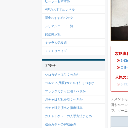
ヒーラーおすすめ
VIPのおすすめレベル
課金おすすめパック
シリアルコード一覧
雑談掲示板
キャラ人気投票
メメモリクイズ
攻略班
・
シロ
ガチャ
・
コル
シロガチャは引くべきか
人気の
コルディ(団長)ガチャは引くべきか
・
シロ
フラックガチャは引くべきか
メメントモ
ガチャはどれを引くべきか
例やルーン
ガチャ確定演出と排出確率
で、ソーニ
ガチャチケットの入手方法まとめ
運命ガチャの解放条件