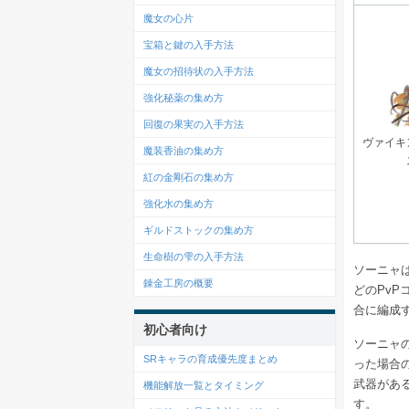
魔女の心片
宝箱と鍵の入手方法
魔女の招待状の入手方法
強化秘薬の集め方
回復の果実の入手方法
ヴァイキ
魔装香油の集め方
紅の金剛石の集め方
強化水の集め方
ギルドストックの集め方
生命樹の雫の入手方法
ソーニャ
錬金工房の概要
どのPv
合に編成
初心者向け
ソーニャ
SRキャラの育成優先度まとめ
った場合
武器があ
機能解放一覧とタイミング
す。