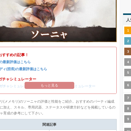
人
おすすめの記事！
の最新評価はこちら
ディ(団長)の最新評価はこちら
ガチャシミュレーター
もっと見る
ガチャシミュレーター
/
コルディ(団長)ガチャシミュレーター
リ(メメモリ)のソーニャの評価と性能をご紹介。おすすめのパーティ編成
に加え、スキル、専用武器、ステータスや研磨方針などを掲載しているの
ャ育成の参考にして下さい。
関連記事