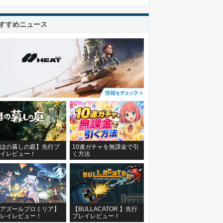
すすめニュース
ほの暮しの庭】先行プ
10連ガチャを無課金で引
イレビュー！
く方法
アズールプロミリア】
【BULLACATOR 】先行
レイレビュー！
プレイレビュー！