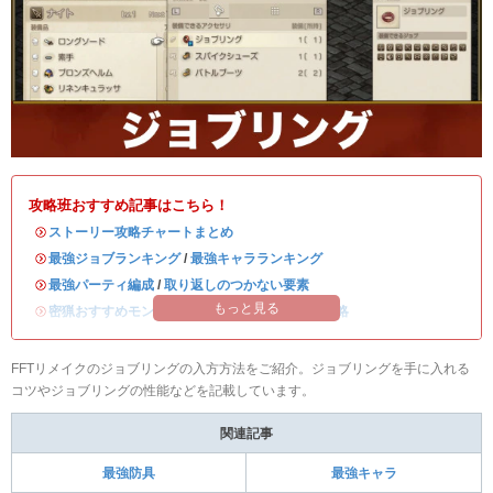
攻略班おすすめ記事はこちら！
・
ストーリー攻略チャートまとめ
・
最強ジョブランキング
/
最強キャラランキング
・
最強パーティ編成
/
取り返しのつかない要素
もっと見る
・
密猟おすすめモンスター
/
ディープダンジョン攻略
FFTリメイクのジョブリングの入方方法をご紹介。ジョブリングを手に入れる
コツやジョブリングの性能などを記載しています。
関連記事
最強防具
最強キャラ