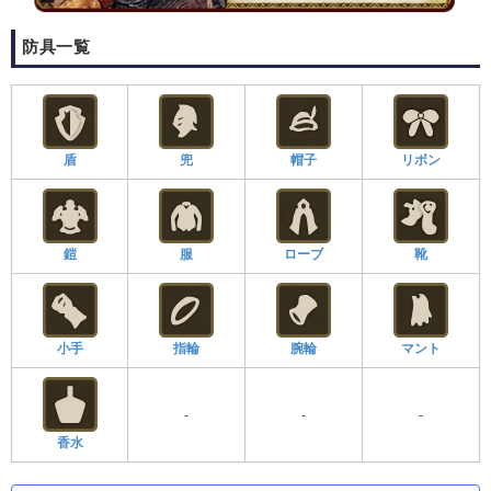
防具一覧
盾
兜
帽子
リボン
鎧
服
ローブ
靴
小手
指輪
腕輪
マント
-
-
-
香水