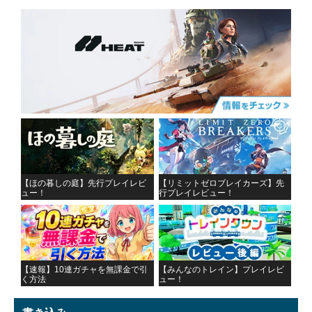
【ほの暮しの庭】先行プレイレビ
【リミットゼロブレイカーズ】先
ュー！
行プレイレビュー！
【速報】10連ガチャを無課金で引
【みんなのトレイン】プレイレビ
く方法
ュー！