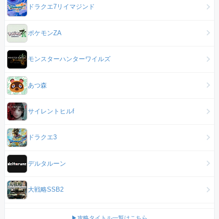
ドラクエ7リイマジンド
ポケモンZA
モンスターハンターワイルズ
あつ森
サイレントヒルf
ドラクエ3
デルタルーン
大戦略SSB2
▶攻略タイトル一覧はこちら