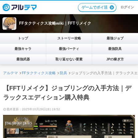
ログイン
ゲームでポイ活
FFタクティクス攻略wiki｜FFTリメイク
トップ
ストーリー攻略
最強ジョブ
最強キャラ
最強パーティ
最強防具
最強武器
取り返せない要素
JPの稼ぎ方
アルテマ
FFタクティクス攻略
防具
ジョブリングの入手方法｜デラックスエ
【FFTリメイク】ジョブリングの入手方法｜デ
ラックスエディション購入特典
最終更新：2025年10月29日(水) 19:52