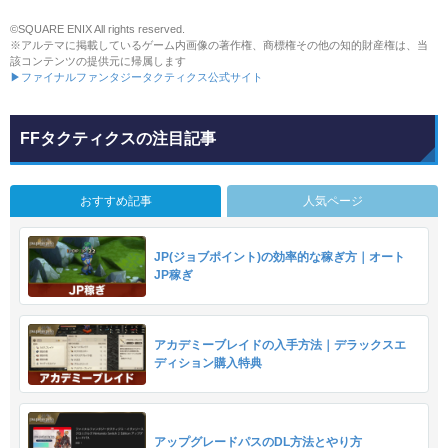
©SQUARE ENIX All rights reserved.
※アルテマに掲載しているゲーム内画像の著作権、商標権その他の知的財産権は、当
該コンテンツの提供元に帰属します
▶ファイナルファンタジータクティクス公式サイト
FFタクティクスの注目記事
おすすめ記事
人気ページ
JP(ジョブポイント)の効率的な稼ぎ方｜オート
JP稼ぎ
アカデミーブレイドの入手方法｜デラックスエ
ディション購入特典
アップグレードパスのDL方法とやり方