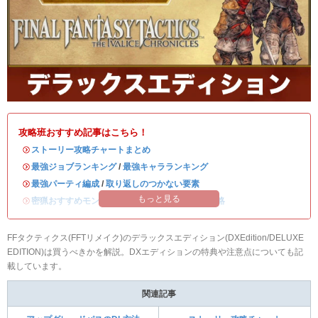
攻略班おすすめ記事はこちら！
・
ストーリー攻略チャートまとめ
・
最強ジョブランキング
/
最強キャラランキング
・
最強パーティ編成
/
取り返しのつかない要素
もっと見る
・
密猟おすすめモンスター
/
ディープダンジョン攻略
FFタクティクス(FFTリメイク)のデラックスエディション(DXEdition/DELUXE
EDITION)は買うべきかを解説。DXエディションの特典や注意点についても記
載しています。
関連記事