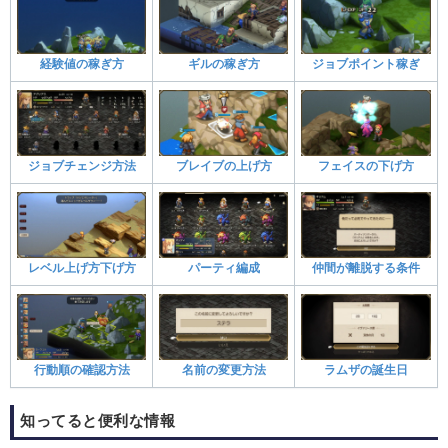
経験値の稼ぎ方
ギルの稼ぎ方
ジョブポイント稼ぎ
ジョブチェンジ方法
ブレイブの上げ方
フェイスの下げ方
レベル上げ方下げ方
パーティ編成
仲間が離脱する条件
行動順の確認方法
名前の変更方法
ラムザの誕生日
知ってると便利な情報