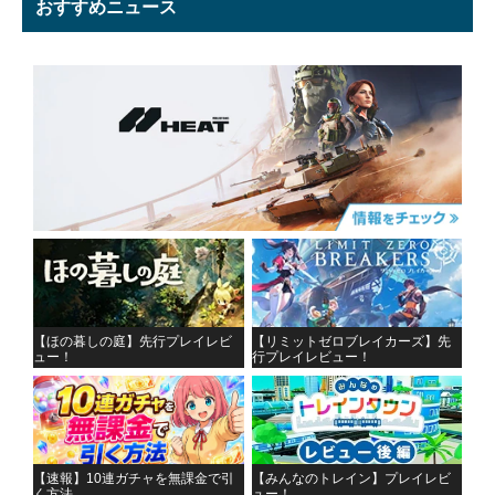
おすすめニュース
【ほの暮しの庭】先行プレイレビ
【リミットゼロブレイカーズ】先
ュー！
行プレイレビュー！
【速報】10連ガチャを無課金で引
【みんなのトレイン】プレイレビ
く方法
ュー！