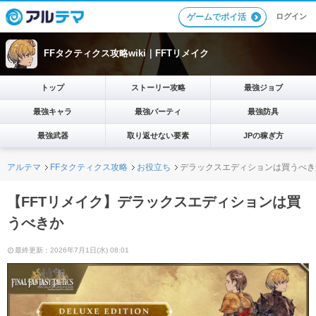
ログイン
ゲームでポイ活
FFタクティクス攻略wiki｜FFTリメイク
トップ
ストーリー攻略
最強ジョブ
最強キャラ
最強パーティ
最強防具
最強武器
取り返せない要素
JPの稼ぎ方
アルテマ
FFタクティクス攻略
お役立ち
デラックスエディションは買うべき
【FFTリメイク】デラックスエディションは買
うべきか
最終更新：2026年7月1日(水) 08:01