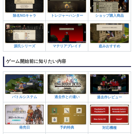
除名NGキャラ
トレジャーハンター
ショップ購入商品
源氏シリーズ
マテリアブレイド
盗みおすすめ
ゲーム開始前に知りたい内容
バトルシステム
過去作との違い
過去作レビュー
発売日
予約特典
対応機種