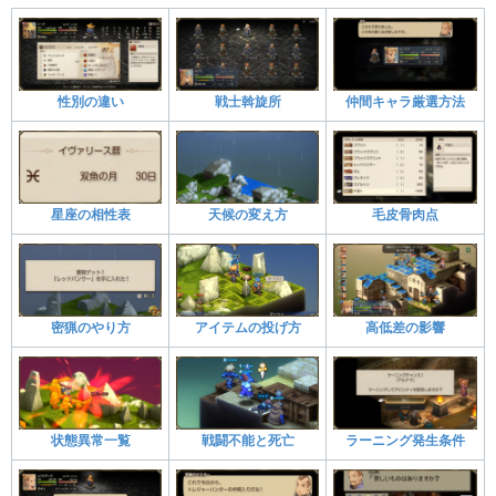
性別の違い
戦士斡旋所
仲間キャラ厳選方法
星座の相性表
天候の変え方
毛皮骨肉点
密猟のやり方
アイテムの投げ方
高低差の影響
状態異常一覧
戦闘不能と死亡
ラーニング発生条件