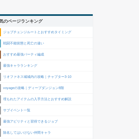
気のページランキング
ジョブチェンジルートとおすすめタイミング
戦闘不能状態と死亡の違い
おすすめ最強パーティ編成
最強キャラランキング
リオファネス城城内の攻略｜チャプター3-10
voyageの攻略｜ディープダンジョン8階
埋もれたアイテムの入手方法とおすすめ解説
サブイベント一覧
最強アビリティと習得できるジョブ
除名してはいけない仲間キャラ