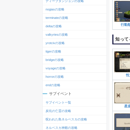
ディープダンジョンの攻略
nogiasの攻略
terminateの攻略
行動
deltaの攻略
valkyriesの攻略
知って
yrotcivの攻略
tigerの攻略
bridgeの攻略
voyageの攻略
性
horrorの攻略
endの攻略
サブイベント
サブイベント一覧
星
炭坑の亡霊の攻略
呪われた島ネルベスカの攻略
ネルベスカ神殿の攻略