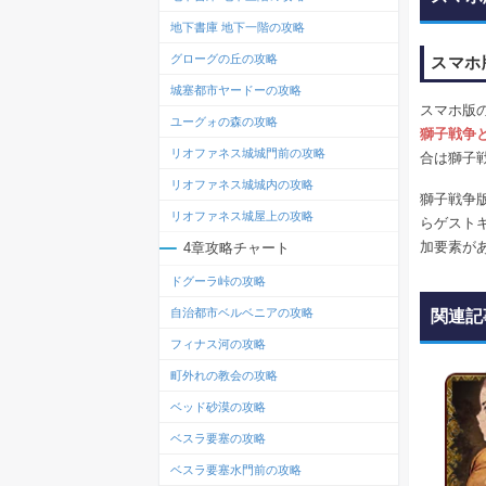
地下書庫 地下一階の攻略
グローグの丘の攻略
スマホ
城塞都市ヤードーの攻略
スマホ版
ユーグォの森の攻略
獅子戦争
リオファネス城城門前の攻略
合は獅子
リオファネス城城内の攻略
獅子戦争
リオファネス城屋上の攻略
らゲスト
加要素が
4章攻略チャート
ドグーラ峠の攻略
自治都市ベルベニアの攻略
関連記
フィナス河の攻略
町外れの教会の攻略
ベッド砂漠の攻略
ベスラ要塞の攻略
ベスラ要塞水門前の攻略