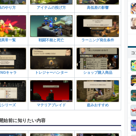
猟のやり方
アイテムの投げ方
高低差の影響
態異常一覧
戦闘不能と死亡
ラーニング発生条件
コ
NGキャラ
トレジャーハンター
ショップ購入商品
氏シリーズ
マテリアブレイド
盗みおすすめ
開始前に知りたい内容