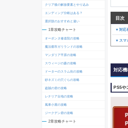
クリア後の解放要素とやり込み
エンディング分岐はある？
目次
選択肢のおすすめと違い
▼対応
1章攻略チャート
オーボンヌ修道院の攻略
▼スマ
魔法都市ガリランドの攻略
マンダリア平原の攻略
スウィージの森の攻略
対応機
ドーターのスラム街の攻略
砂ネズミの穴ぐらの攻略
PS5
盗賊の砦の攻略
レナリア台地の攻略
風車小屋の攻略
ジークデン砦の攻略
2章攻略チャート