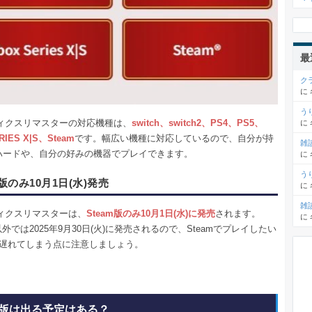
最
ク
に
う
ティクスリマスターの対応機種は、
switch、switch2、PS4、PS5、
に
RIES X|S、Steam
です。幅広い機種に対応しているので、自分が持
雑
ハードや、自分の好みの機器でプレイできます。
に
う
m版のみ10月1日(水)発売
に
雑
ティクスリマスターは、
Steam版のみ10月1日(水)に発売
されます。
に
版以外では2025年9月30日(火)に発売されるので、Steamでプレイしたい
日遅れてしまう点に注意しましょう。
版は出る予定はある？