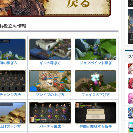
レ
お役立ち情報
【
プ
ス
値の稼ぎ方
ギルの稼ぎ方
ジョブポイント稼ぎ
チェンジ方法
ブレイブの上げ方
フェイスの下げ方
上げ方下げ方
パーティ編成
仲間が離脱する条件