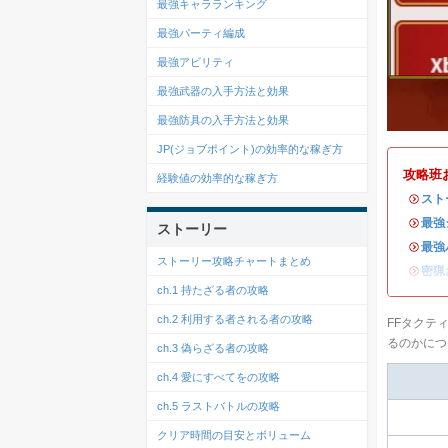
最強キャラランキング
最強パーティ編成
最強アビリティ
最強武器の入手方法と効果
最強防具の入手方法と効果
JP(ジョブポイント)の効率的な稼ぎ方
攻略班
経験値の効率的な稼ぎ方
・
スト
・
最強
ストーリー
・
最強
ストーリー攻略チャートまとめ
・
密猟
ch.1 持たざる者の攻略
ch.2 利用する者される者の攻略
FFタクテ
るのかにつ
ch.3 偽らざる者の攻略
ch.4 愛にすべてをの攻略
ch.5 ラストバトルの攻略
クリア時間の目安とボリューム