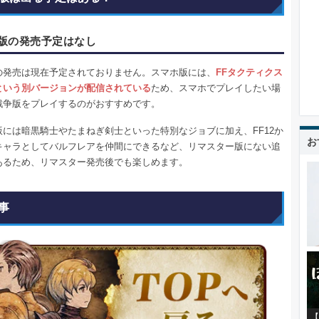
版の発売予定はなし
の発売は現在予定されておりません。スマホ版には、
FFタクティクス
という別バージョンが配信されている
ため、スマホでプレイしたい場
戦争版をプレイするのがおすすめです。
版には暗黒騎士やたまねぎ剣士といった特別なジョブに加え、FF12か
お
キャラとしてバルフレアを仲間にできるなど、リマスター版にない追
あるため、リマスター発売後でも楽しめます。
事
【