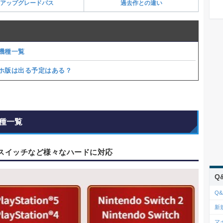
アップグレードパス
過去作との違い
機種一覧
ホ版は出る予定はある？
種一覧
やスイッチなど様々なハードに対応
Q
Q&
新
マ