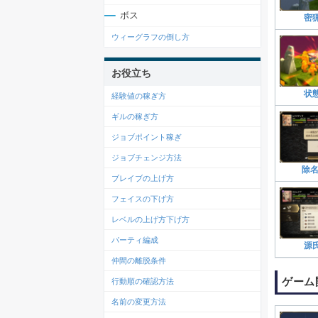
ボス
密
ウィーグラフの倒し方
お役立ち
状
経験値の稼ぎ方
ギルの稼ぎ方
ジョブポイント稼ぎ
ジョブチェンジ方法
除名
ブレイブの上げ方
フェイスの下げ方
レベルの上げ方下げ方
パーティ編成
源
仲間の離脱条件
ゲーム
行動順の確認方法
名前の変更方法