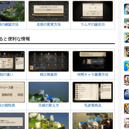
順の確認方法
名前の変更方法
ラムザの誕生日
ると便利な情報
別の違い
戦士斡旋所
仲間キャラ厳選方法
座の相性表
天候の変え方
毛皮骨肉点