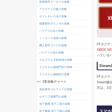
貿易都市ドーターの攻略
アラグアイの森の攻略
ゼイレキレの滝の攻略
城塞都市ザランダの攻略
バリアスの丘の攻略
ツィゴリス湿原の攻略
FFタク
機工都市ゴーグの攻略
XBOX SE
バリアスの谷の攻略
っている
ゴルゴラルダ処刑場の攻略
Stea
ライオネル城城門前の攻略
ライオネル城城内の攻略
FFタク
3章攻略チャート
Steam
方は、1
炭鉱都市ゴルランドの攻略
ルザリア城裏門の攻略
地下書庫 地下二階の攻略
スマホ
地下書庫 地下三階の攻略