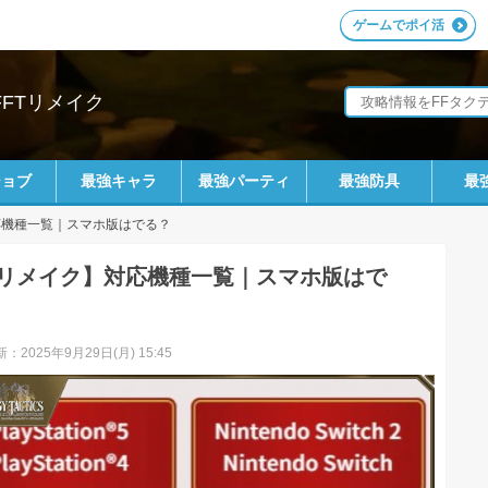
ゲームでポイ活
FFTリメイク
ジョブ
最強キャラ
最強パーティ
最強防具
最
応機種一覧｜スマホ版はでる？
Tリメイク】対応機種一覧｜スマホ版はで
：2025年9月29日(月) 15:45