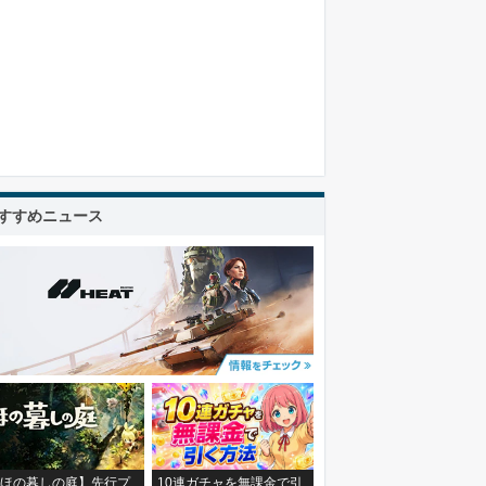
すすめニュース
ほの暮しの庭】先行プ
10連ガチャを無課金で引