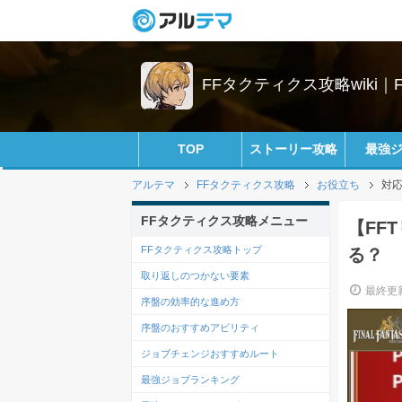
FFタクティクス攻略wiki｜
TOP
ストーリー攻略
最強
アルテマ
FFタクティクス攻略
お役立ち
対
FFタクティクス攻略メニュー
【FF
FFタクティクス攻略トップ
る？
取り返しのつかない要素
最終更新
序盤の効率的な進め方
序盤のおすすめアビリティ
ジョブチェンジおすすめルート
最強ジョブランキング