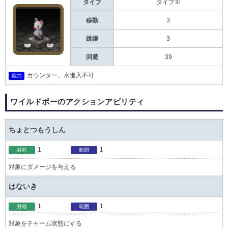
タイプ
タイプⅢ
移動
3
跳躍
3
回避
39
カウンター、水進入不可
能力
ワイルドボーのアクションアビリティ
ちょとつもうしん
1
1
射程
範囲
対象にダメージを与える
はないき
1
1
射程
範囲
対象をチャーム状態にする