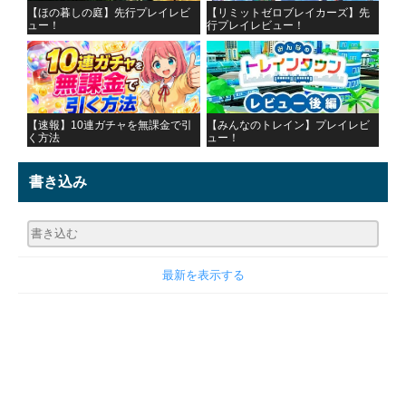
【ほの暮しの庭】先行プレイレビ
【リミットゼロブレイカーズ】先
ュー！
行プレイレビュー！
【速報】10連ガチャを無課金で引
【みんなのトレイン】プレイレビ
く方法
ュー！
書き込み
最新を表示する