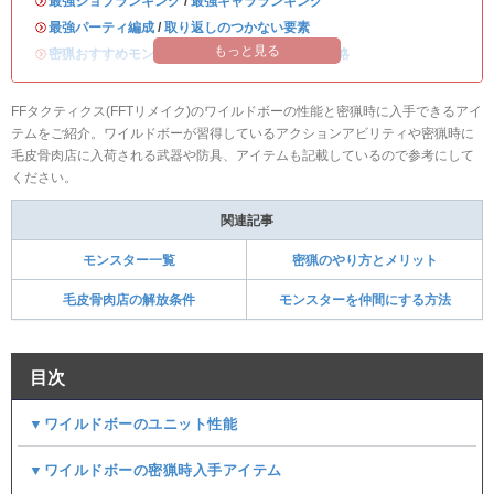
・
最強ジョブランキング
/
最強キャラランキング
・
最強パーティ編成
/
取り返しのつかない要素
もっと見る
・
密猟おすすめモンスター
/
ディープダンジョン攻略
FFタクティクス(FFTリメイク)のワイルドボーの性能と密猟時に入手できるアイ
テムをご紹介。ワイルドボーが習得しているアクションアビリティや密猟時に
毛皮骨肉店に入荷される武器や防具、アイテムも記載しているので参考にして
ください。
関連記事
モンスター一覧
密猟のやり方とメリット
毛皮骨肉店の解放条件
モンスターを仲間にする方法
目次
▼ワイルドボーのユニット性能
▼ワイルドボーの密猟時入手アイテム