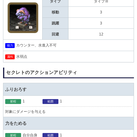
タイプ
タイプⅢ
移動
3
跳躍
3
回避
12
カウンター、水進入不可
能力
水弱点
属性
セクレトのアクションアビリティ
ふりおろす
1
1
射程
範囲
対象にダメージを与える
力をためる
自分自身
1
射程
範囲