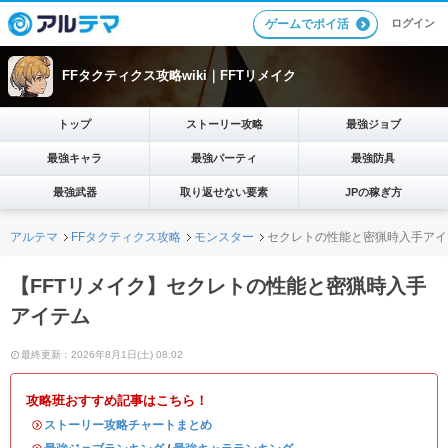
ログイン
ゲームでポイ活
FFタクティクス攻略wiki｜FFTリメイク
トップ
ストーリー攻略
最強ジョブ
最強キャラ
最強パーティ
最強防具
最強武器
取り返せない要素
JPの稼ぎ方
アルテマ
FFタクティクス攻略
モンスター
セクレトの性能と密猟時入手アイ
【FFTリメイク】セクレトの性能と密猟時入手
アイテム
最終更新：2026年8月1日(土) 08:02
攻略班おすすめ記事はこちら！
・
ストーリー攻略チャートまとめ