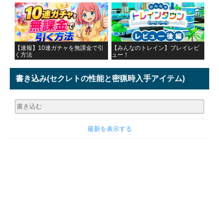
【速報】10連ガチャを無課金で引
【みんなのトレイン】プレイレビ
く方法
ュー！
書き込み
(セクレトの性能と密猟時入手アイテム)
最新を表示する