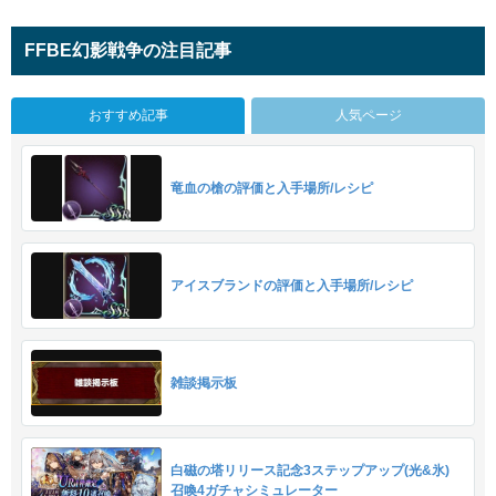
FFBE幻影戦争の注目記事
おすすめ記事
人気ページ
竜血の槍の評価と入手場所/レシピ
アイスブランドの評価と入手場所/レシピ
雑談掲示板
白磁の塔リリース記念3ステップアップ(光&氷)
召喚4ガチャシミュレーター