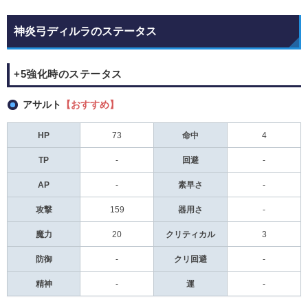
神炎弓ディルラのステータス
+5強化時のステータス
アサルト
【おすすめ】
HP
73
命中
4
TP
-
回避
-
AP
-
素早さ
-
攻撃
159
器用さ
-
魔力
20
クリティカル
3
防御
-
クリ回避
-
精神
-
運
-