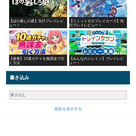
【ほの暮しの庭】先行プレイレビ
【リミットゼロブレイカーズ】先
ュー！
行プレイレビュー！
【速報】10連ガチャを無課金で引
【みんなのトレイン】プレイレビ
く方法
ュー！
書き込み
最新を表示する