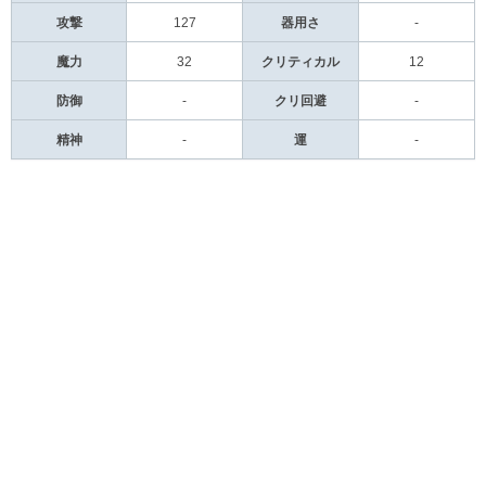
攻撃
127
器用さ
-
魔力
32
クリティカル
12
防御
-
クリ回避
-
精神
-
運
-