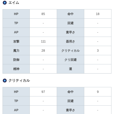
エイム
HP
85
命中
18
TP
-
回避
-
AP
-
素早さ
-
攻撃
111
器用さ
-
魔力
28
クリティカル
3
防御
-
クリ回避
-
精神
-
運
-
クリティカル
HP
97
命中
9
TP
-
回避
-
AP
-
素早さ
-