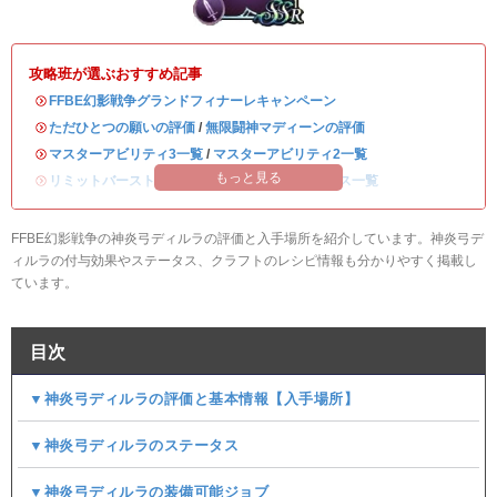
攻略班が選ぶおすすめ記事
・
FFBE幻影戦争グランドフィナーレキャンペーン
・
ただひとつの願いの評価
/
無限闘神マディーンの評価
・
マスターアビリティ3一覧
/
マスターアビリティ2一覧
もっと見る
・
リミットバースト強化一覧
/
全キャラのステータス一覧
FFBE幻影戦争の神炎弓ディルラの評価と入手場所を紹介しています。神炎弓デ
ィルラの付与効果やステータス、クラフトのレシピ情報も分かりやすく掲載し
ています。
目次
▼神炎弓ディルラの評価と基本情報【入手場所】
▼神炎弓ディルラのステータス
▼神炎弓ディルラの装備可能ジョブ