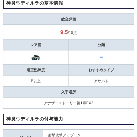
神炎弓ディルラの基本情報
総合評価
9.5
/10点
レア度
分類
弓
適正熟練度
おすすめタイプ
B以上
アサルト
入手場所
アナザーストーリー第1章EX2
神炎弓ディルラの付与能力
・射撃攻撃アップ+15