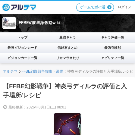
ログイン
ゲームでポイ活
FFBE幻影戦争攻略wiki
トップ
最強キャラ
キャラ評価一覧
最強ビジョンカード
信銘石まとめ
最強召喚獣
ビジョンカード一覧
リセマラ当たり
アビリティ一覧
アルテマ
FFBE幻影戦争攻略
装備
神炎弓ディルラの評価と入手場所/レシピ
【FFBE幻影戦争】神炎弓ディルラの評価と入
手場所/レシピ
最終更新：2026年8月1日(土) 08:01