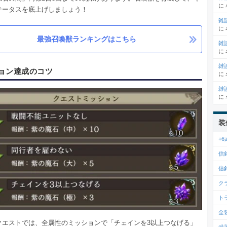
に
テータスを底上げしましょう！
雑
に
最強召喚獣ランキングはこちら
雑
に
雑
ョン達成のコツ
に
雑
に
装
+
信
信
ク
ト
全
クエストでは、全属性のミッションで「チェインを3以上つなげる」