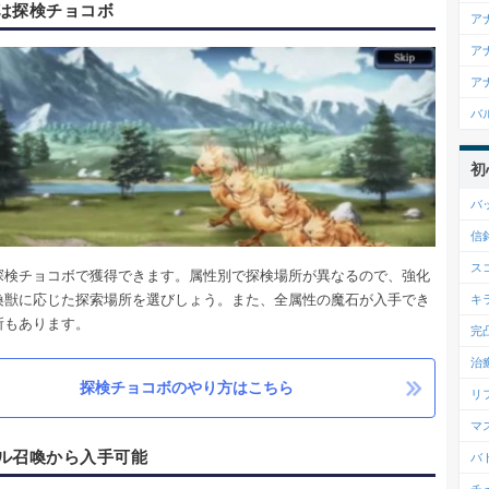
は探検チョコボ
ア
ア
ア
バ
初
バ
信
ス
探検チョコボで獲得できます。属性別で探検場所が異なるので、強化
喚獣に応じた探索場所を選びしょう。また、全属性の魔石が入手でき
キ
所もあります。
完
治
探検チョコボのやり方はこちら
リ
マ
ル召喚から入手可能
バ