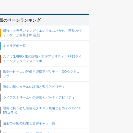
気のページランキング
最強キャラランキング｜エレフェス水から「慈拳のヴ
ォルケ」が実装｜8/8更新
キャラ評価一覧
スノウ(LRFFXIII)の評価と習得アビリティ｜FF13ライ
トニングリターンズコラボ
魔剣士ピサロの評価と習得アビリティ｜DQタクトコ
ラボ
運命の翼シュテルの評価と習得アビリティ
ライフストリームへの評価とパーティアビリティ
現実に抗う者たち強化クエスト攻略まとめ｜ペルソナ
5Rコラボ
遠射の弓術の効果と習得キャラ一覧