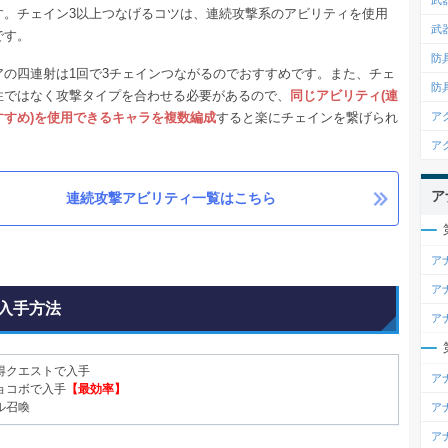
武
す。チェイン3以上つなげるコツは、連続攻撃系のアビリティを使用
武
です。
防
アの四連射は1回で3チェインつながるのでおすすめです。また、チェ
防
性ではなく攻撃タイプを合わせる必要があるので、
同じアビリティ(連
すすめ)を使用できるキャラを複数編成
すると楽にチェインを繋げられ
ア
ア
ア
連続攻撃アビリティ一覧はこちら
ア
ア
入手方法
ア
得クエストで入手
ア
ョコボで入手
【最効率】
ル召喚
ア
ア