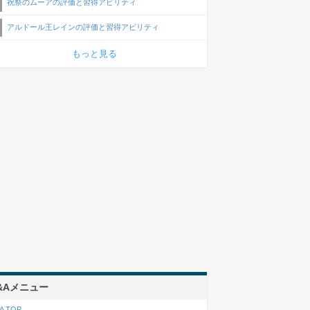
祝祭のムーアの評価と習得アビリティ
アルドール王レインの評価と習得アビリティ
もっと見る
&Aメニュー
A TOP