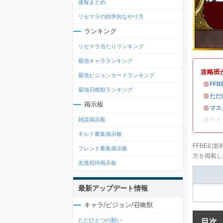
速報まとめ
リセマラの効率的なやり方
ランキング
リセマラ当たりランキング
最強キャラランキング
攻略班
最強ビジョンカードランキング
・
FF
最強召喚獣ランキング
・
ただ
掲示板
・
マス
・
リミ
雑談掲示板
ギルド募集掲示板
FFBE幻
フレンド募集掲示板
方を掲載し
友達招待掲示板
最新アップデート情報
キャラ/ビジョン/召喚獣
ただひとつの願い
目次