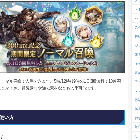
チ
ス
ハ
異
探
ジ
限
キ
育
ーマル召喚で入手できます。5時/12時/19時の1日3回無料で10連召
ア
ことができ、覚醒素材や強化素材なども入手可能です。
マ
詠
体
使い方
お
毎
は
リ