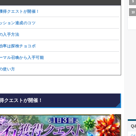
獲得クエストが開催！
ション達成のコツ
の入手方法
率は探検チョコボ
マル召喚から入手可能
の使い方
得クエストが開催！
Q
Q&