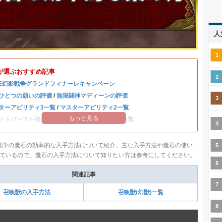
人
が選ぶおすすめ記事
BE幻影戦争グランドフィナーレキャンペーン
ひとつの願いの評価
/
無限闘神マディーンの評価
ターアビリティ3一覧
/
マスターアビリティ2一覧
もっと見る
ットバースト強化一覧
/
全キャラのステータス一覧
影戦争の魔石の効率的な入手方法について紹介。主な入手方法や魔石の使い
ているので、魔石の入手方法について知りたい方は参考にしてください。
関連記事
召喚獣の入手方法
召喚獣(幻獣)一覧