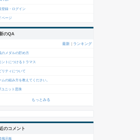
規登録・ログイン
イページ
新のQA
最新
|
ランキング
風のメダルの貯め方
モントにつけるトラマス
ビリティについて
ームの組み方を教えてください。
FTユニット思珠
もっとみる
近のコメント
談掲示板