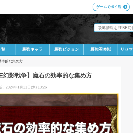
ゲームでポイ活
一覧
最強キャラ
最強ビジョン
最強召喚獣
リセマ
効率的な集め方
BE幻影戦争】魔石の効率的な集め方
：2024年1月11日(木) 13:26