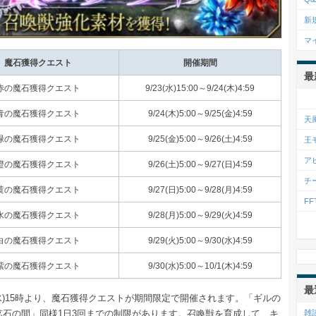
新
マ
魔石獲得クエスト
開催期間
最
赤の魔石獲得クエスト
9/23(水)15:00～9/24(木)4:59
青の魔石獲得クエスト
9/24(木)5:00～9/25(金)4:59
天
緑の魔石獲得クエスト
9/25(金)5:00～9/26(土)4:59
王
ア
橙の魔石獲得クエスト
9/26(土)5:00～9/27(日)4:59
チ
黄の魔石獲得クエスト
9/27(日)5:00～9/28(月)4:59
F
水の魔石獲得クエスト
9/28(月)5:00～9/29(火)4:59
白の魔石獲得クエスト
9/29(火)5:00～9/30(水)4:59
紫の魔石獲得クエスト
9/30(水)5:00～10/1(木)4:59
最
(水)15時より、魔石獲得クエストが期間限定で開催されます。「ギルの
鉱石の間」同様1日3回までの制限があります。召喚獣を育成して、キ
雑