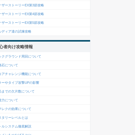
ナザーストーリーEX第3節攻略
ナザーストーリーEX第4節攻略
ナザーストーリーEX第5節攻略
ルディア達の試煉攻略
心者向け攻略情報
ックグラウンド周回について
銘石について
コアチャレンジ機能について
ラーやタイプ攻撃UPの影響
凸までの欠片数について
癒力について
フレクの効果について
スタリーレベルとは
トルシステム徹底解説