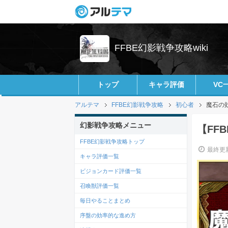
FFBE幻影戦争攻略wiki
トップ
キャラ評価
VC
アルテマ
FFBE幻影戦争攻略
初心者
魔石の
幻影戦争攻略メニュー
【FF
FFBE幻影戦争攻略トップ
最終更新
キャラ評価一覧
ビジョンカード評価一覧
召喚獣評価一覧
毎日やることまとめ
序盤の効率的な進め方