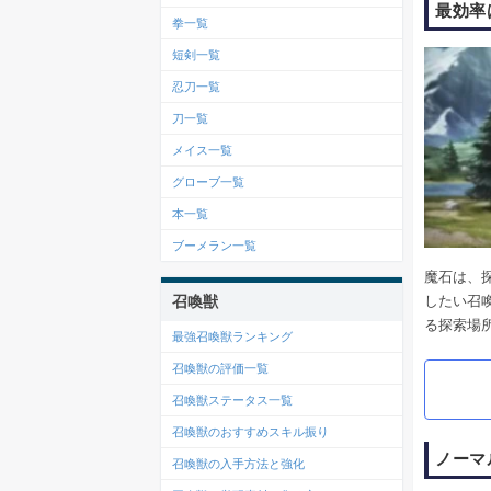
最効率
拳一覧
短剣一覧
忍刀一覧
刀一覧
メイス一覧
グローブ一覧
本一覧
ブーメラン一覧
魔石は、
したい召
召喚獣
る探索場
最強召喚獣ランキング
召喚獣の評価一覧
召喚獣ステータス一覧
召喚獣のおすすめスキル振り
ノーマ
召喚獣の入手方法と強化