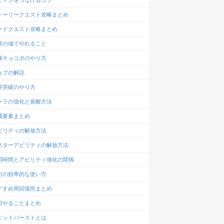
ェインをつなげるコツ
トーリークエスト攻略まとめ
ードクエスト攻略まとめ
界の城でやれること
検チョコボのやり方
ョブの解説
界突破のやり方
ャラの強化と覚醒方法
成要素まとめ
ビリティの解放方法
スターアビリティの解放方法
唱時間とアビリティ強化の関係
力の効率的な使い方
すすめ周回場所まとめ
日やることまとめ
ミットバーストとは