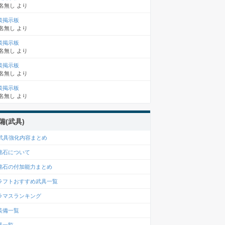
名無し
より
談掲示板
名無し
より
談掲示板
名無し
より
談掲示板
名無し
より
談掲示板
名無し
より
備(武具)
6武具強化内容まとめ
銘石について
銘石の付加能力まとめ
ラフトおすすめ武具一覧
ラマスランキング
装備一覧