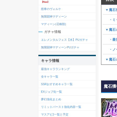
【New】
慈拳のヴォルケ
▼魔石
無限闘神マディーン
・ミッ
マディーン(召喚獣)
▼魔石
ガチャ情報
・最効
エレメンタルフェス【水】PUガチャ
無限闘神マディーンPUガチャ
・ノー
▼魔石
キャラ情報
最強キャラランキング
全キャラ一覧
SSRおすすめキャラ一覧
魔石獲
EXジョブ化一覧
夢幻強化まとめ
リミットバースト強化内容一覧
マスアビ2一覧と予定