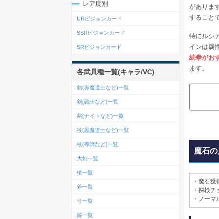
レア度別
がありま
すること
URビジョンカード
SSRビジョンカード
特にルシ
インは属
SRビジョンカード
続拳がお
ます。
各武具種一覧(キャラ/VC)
剣(赤魔道士など)一覧
剣(戦士など)一覧
剣(ナイトなど)一覧
杖(黒魔道士など)一覧
杖(導師など)一覧
魔石の
大剣一覧
槍一覧
・魔石獲
斧一覧
・探検チ
・ノーマ
弓一覧
銃一覧