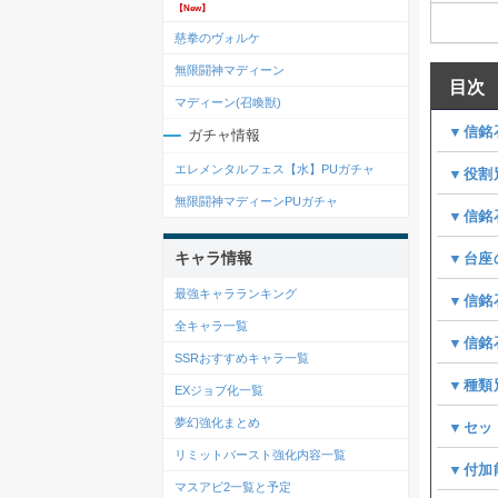
【New】
慈拳のヴォルケ
無限闘神マディーン
目次
マディーン(召喚獣)
▼信銘
ガチャ情報
エレメンタルフェス【水】PUガチャ
▼役割
無限闘神マディーンPUガチャ
▼信銘
キャラ情報
▼台座
最強キャラランキング
▼信銘
全キャラ一覧
▼信銘
SSRおすすめキャラ一覧
▼種類
EXジョブ化一覧
夢幻強化まとめ
▼セッ
リミットバースト強化内容一覧
▼付加
マスアビ2一覧と予定