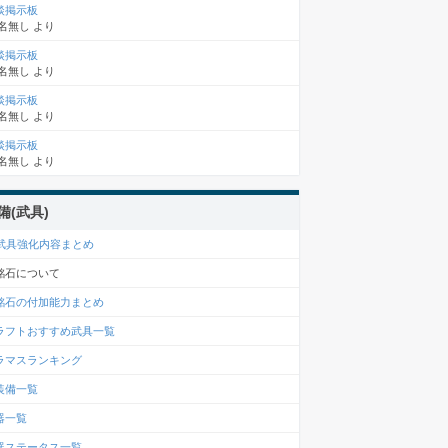
談掲示板
名無し
より
談掲示板
名無し
より
談掲示板
名無し
より
談掲示板
名無し
より
備(武具)
6武具強化内容まとめ
銘石について
銘石の付加能力まとめ
ラフトおすすめ武具一覧
ラマスランキング
装備一覧
器一覧
器ステータス一覧