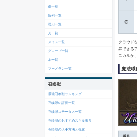
拳一覧
短剣一覧
②
忍刀一覧
刀一覧
クラウド
メイス一覧
昇できる
グローブ一覧
ニカルか
本一覧
魔法職
ブーメラン一覧
召喚獣
最強召喚獣ランキング
召喚獣の評価一覧
召喚獣ステータス一覧
召喚獣のおすすめスキル振り
召喚獣の入手方法と強化
番号