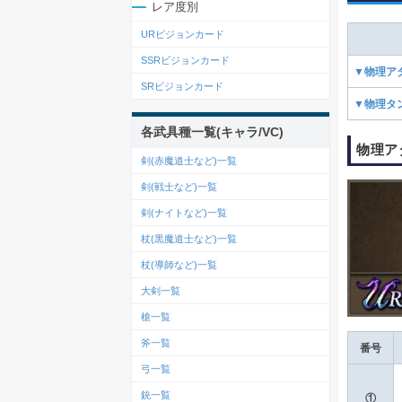
レア度別
URビジョンカード
SSRビジョンカード
▼物理ア
SRビジョンカード
▼物理タ
各武具種一覧(キャラ/VC)
物理ア
剣(赤魔道士など)一覧
剣(戦士など)一覧
剣(ナイトなど)一覧
杖(黒魔道士など)一覧
杖(導師など)一覧
大剣一覧
槍一覧
斧一覧
番号
弓一覧
銃一覧
①