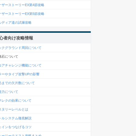
ナザーストーリーEX第4節攻略
ナザーストーリーEX第5節攻略
ルディア達の試煉攻略
心者向け攻略情報
ックグラウンド周回について
銘石について
コアチャレンジ機能について
ラーやタイプ攻撃UPの影響
凸までの欠片数について
癒力について
フレクの効果について
スタリーレベルとは
トルシステム徹底解説
ェインをつなげるコツ
トーリークエスト攻略まとめ