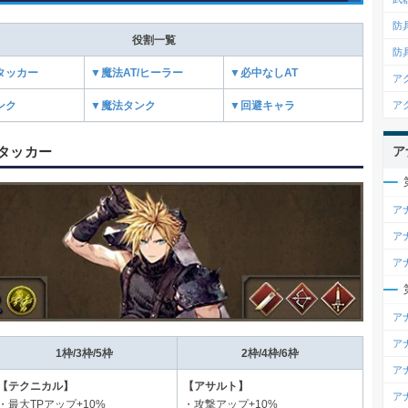
防
役割一覧
防
タッカー
▼魔法AT/ヒーラー
▼必中なしAT
ア
ア
ンク
▼魔法タンク
▼回避キャラ
タッカー
ア
ア
ア
ア
ア
ア
1枠/3枠/5枠
2枠/4枠/6枠
ア
【テクニカル】
【アサルト】
ア
・最大TPアップ+10%
・攻撃アップ+10%