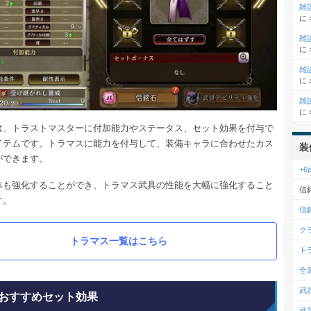
雑
に
雑
に
雑
に
雑
に
は、トラストマスターに付加能力やステータス、セット効果を付与で
イテムです。トラマスに能力を付与して、装備キャラに合わせたカス
装
ができます。
+
体も強化することができ、トラマス武具の性能を大幅に強化すること
信
す。
信
ク
トラマス一覧はこちら
ト
全
武
おすすめセット効果
武