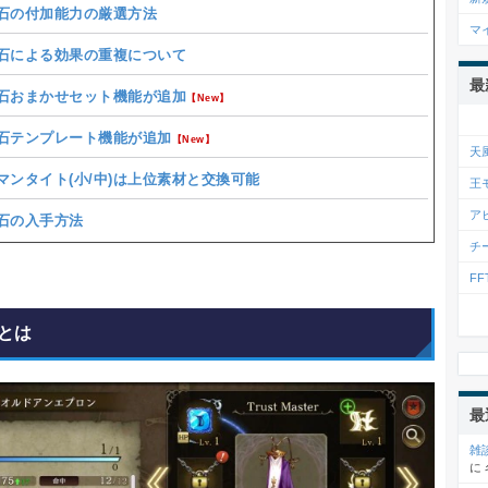
石の付加能力の厳選方法
マ
石による効果の重複について
最
石おまかせセット機能が追加
【New】
石テンプレート機能が追加
【New】
天
マンタイト(小/中)は上位素材と交換可能
王
ア
石の入手方法
チ
F
とは
最
雑
に