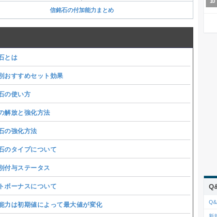
信銘石の付加能力まとめ
石とは
別おすすめセット効果
石の使い方
の解放と強化方法
石の強化方法
石のタイプについて
別付与ステータス
トボーナスについて
Q
Q&
能力は初期値によって最大値が変化
新