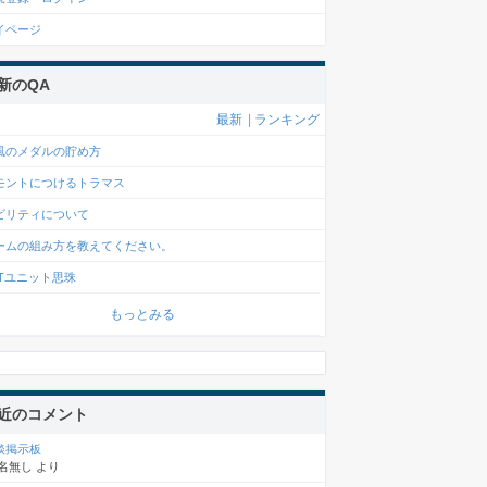
イページ
新のQA
最新
|
ランキング
風のメダルの貯め方
モントにつけるトラマス
ビリティについて
ームの組み方を教えてください。
FTユニット思珠
もっとみる
近のコメント
談掲示板
名無し
より