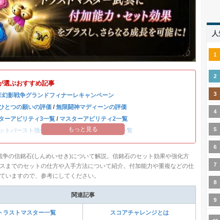
人
が選ぶおすすめ記事
BE幻影戦争グランドフィナーレキャンペーン
ひとつの願いの評価
/
無限闘神マディーンの評価
ターアビリティ3一覧
/
マスターアビリティ2一覧
もっと見る
ットバースト強化一覧
/
全キャラのステータス一覧
影戦争の信銘石(しんめいせき)について解説。信銘石のセット効果や強化方
スまでのセットの仕方や入手方法について紹介。付加能力や重複などの仕
ていますので、参考にしてください。
関連記事
トラストマスター一覧
スコアチャレンジとは