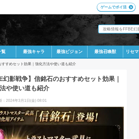
ゲームでポイ活
一覧
最強キャラ
最強ビジョン
最強召喚獣
リセマ
おすすめセット効果｜強化方法や使い道も紹介
BE幻影戦争】信銘石のおすすめセット効果｜
法や使い道も紹介
：2024年3月1日(金) 08:01