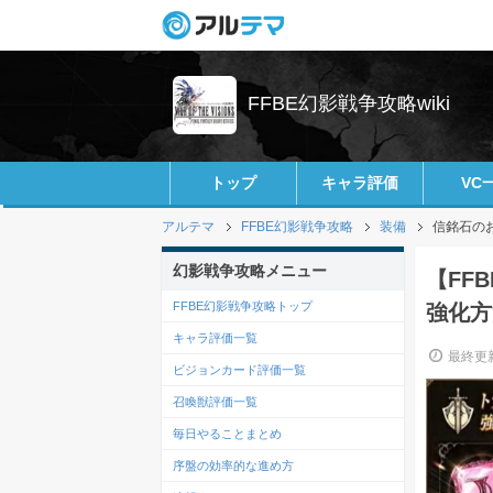
FFBE幻影戦争攻略wiki
トップ
キャラ評価
VC
アルテマ
FFBE幻影戦争攻略
装備
信銘石の
幻影戦争攻略メニュー
【FF
FFBE幻影戦争攻略トップ
強化方
キャラ評価一覧
最終更新
ビジョンカード評価一覧
召喚獣評価一覧
毎日やることまとめ
序盤の効率的な進め方