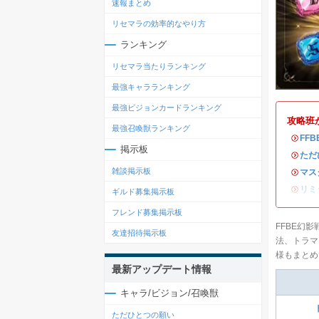
速報まとめ
リセマラの効率的なやり方
ランキング
リセマラ当たりランキング
最強キャラランキング
最強ビジョンカードランキング
攻略班
最強召喚獣ランキング
・
FF
掲示板
・
ただ
雑談掲示板
・
マス
・
リミ
ギルド募集掲示板
フレンド募集掲示板
FFBE幻
友達招待掲示板
法、トラマ
様もまとめ
最新アップデート情報
キャラ/ビジョン/召喚獣
ただひとつの願い