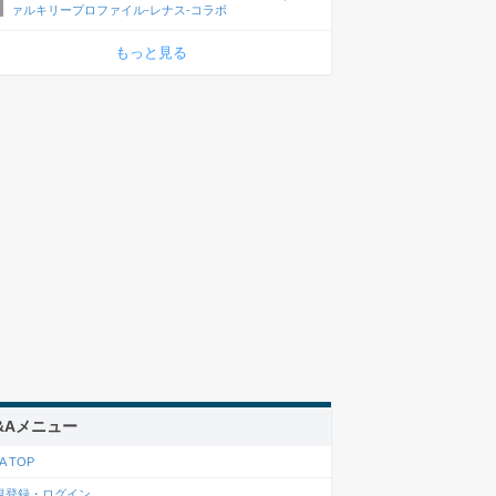
ァルキリープロファイル-レナス-コラボ
もっと見る
&Aメニュー
A TOP
規登録・ログイン