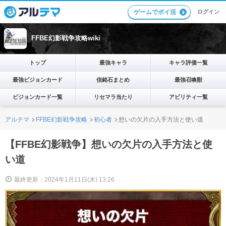
ログイン
ゲームでポイ活
FFBE幻影戦争攻略wiki
トップ
最強キャラ
キャラ評価一覧
最強ビジョンカード
信銘石まとめ
最強召喚獣
ビジョンカード一覧
リセマラ当たり
アビリティ一覧
アルテマ
FFBE幻影戦争攻略
初心者
想いの欠片の入手方法と使い道
【FFBE幻影戦争】想いの欠片の入手方法と使
い道
最終更新：2024年1月11日(木) 13:26