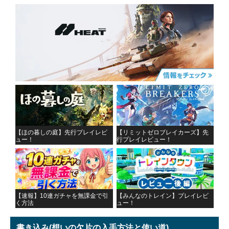
【ほの暮しの庭】先行プレイレビ
【リミットゼロブレイカーズ】先
ュー！
行プレイレビュー！
【速報】10連ガチャを無課金で引
【みんなのトレイン】プレイレビ
く方法
ュー！
書き込み
(想いの欠片の入手方法と使い道)