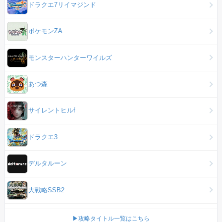
ドラクエ7リイマジンド
ポケモンZA
モンスターハンターワイルズ
あつ森
サイレントヒルf
ドラクエ3
デルタルーン
大戦略SSB2
▶攻略タイトル一覧はこちら