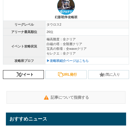
幻影戦争攻略班
リーグレベル
タウロス2
アリーナ最高順位
26位
極高難度：全クリア
白磁の塔：全階層クリア
イベント攻略状況
宝具の祭壇：全waveクリア
セレクエ：全クリア
攻略班プロフ
▶攻略班紹介ページはこちら
ツイート
URL発行
お気に入り
記事について指摘する
おすすめニュース