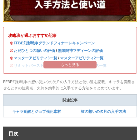
攻略班が選ぶおすすめ記事
・
FFBE幻影戦争グランドフィナーレキャンペーン
・
ただひとつの願いの評価
/
無限闘神マディーンの評価
・
マスターアビリティ3一覧
/
マスターアビリティ2一覧
もっと見る
・
リミットバースト強化一覧
/
全キャラのステータス一覧
FFBE幻影戦争の想い(思い)の欠片の入手方法と使い道を記載。キャラを覚醒さ
せるときの注意点、欠片を効率的に入手できる方法をまとめています。
関連記事
キャラ覚醒とジョブ強化素材
虹の想いの欠片の入手方法
目次