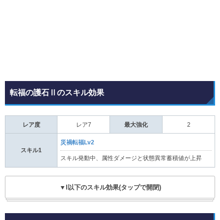
転福の護石Ⅱのスキル効果
レア度
レア7
最大強化
2
災禍転福Lv2
スキル1
スキル発動中、属性ダメージと状態異常蓄積値が上昇
▼I以下のスキル効果(タップで開閉)