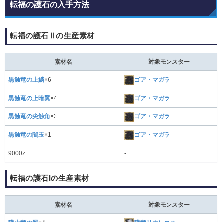
転福の護石の入手方法
転福の護石Ⅱの生産素材
素材名
対象モンスター
黒蝕竜の上鱗
×6
ゴア・マガラ
黒蝕竜の上暗翼
×4
ゴア・マガラ
黒蝕竜の尖触角
×3
ゴア・マガラ
黒蝕竜の闇玉
×1
ゴア・マガラ
9000z
-
転福の護石Iの生産素材
素材名
対象モンスター