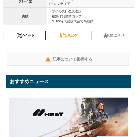
プレイ歴
+フロンティア
・ワイルズHR130越え
実績
・複数作品勲章コンプ
・MHW時代闘技大会で高成績
ツイート
URL発行
お気に入り
記事について指摘する
おすすめニュース