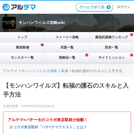
ログイン
ゲームでポイ活
モンハンワイルズ攻略wiki
トップ
ストーリー攻略
最強武器種ランキング
最強装備
武器一覧
防具一覧
モンスター一覧
装飾品一覧
サイドミッション
アルテマ
モンハンワイルズ攻略
装備
転福の護石のスキルと入手方法
【モンハンワイルズ】転福の護石のスキルと入
手方法
最終更新：2026年6月1日(月) 08:01
アルテマ×パチーモのコラボ来店取材が始動！
・
コラボ来店取材「パチ×テマクエスト」とは？