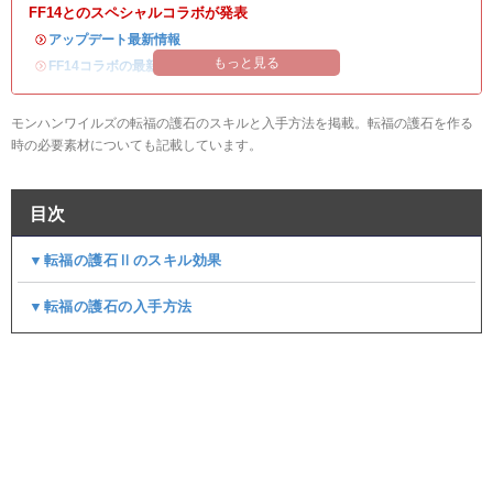
FF14とのスペシャルコラボが発表
・
アップデート最新情報
もっと見る
・
FF14コラボの最新情報
/
オメガ・プラネテス攻略
モンハンワイルズの転福の護石のスキルと入手方法を掲載。転福の護石を作る
時の必要素材についても記載しています。
目次
▼転福の護石Ⅱのスキル効果
▼転福の護石の入手方法