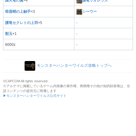
護火竜の翼
×4
護竜リオレウス
暗器蛸の上触手
×3
シーウー
護竜セクレトの上羽
×5
-
獣玉
×1
-
6000z
-
モンスターハンターワイルズ攻略トップへ
©CAPCOM All rights reserved.
※アルテマに掲載しているゲーム内画像の著作権、商標権その他の知的財産権は、当
該コンテンツの提供元に帰属します
▶モンスターハンターワイルズ公式サイト