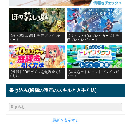
【ほの暮しの庭】先行プレイレビ
【リミットゼロブレイカーズ】先
ュー！
行プレイレビュー！
【速報】10連ガチャを無課金で引
【みんなのトレイン】プレイレビ
く方法
ュー！
書き込み
(転福の護石のスキルと入手方法)
最新を表示する