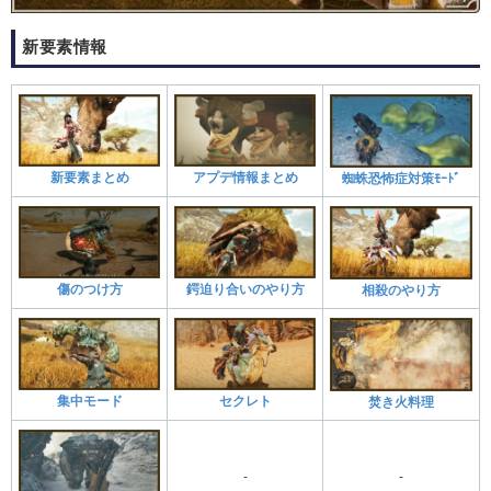
新要素情報
新要素まとめ
アプデ情報まとめ
蜘蛛恐怖症対策ﾓｰﾄﾞ
傷のつけ方
鍔迫り合いのやり方
相殺のやり方
集中モード
セクレト
焚き火料理
-
-