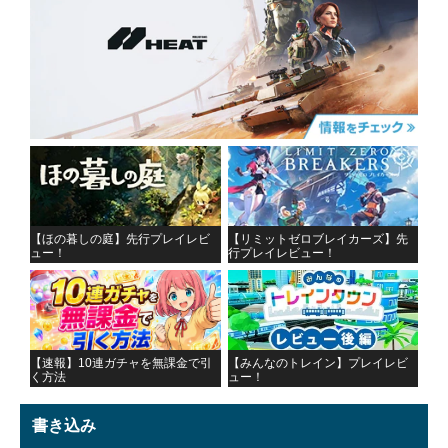
【ほの暮しの庭】先行プレイレビ
【リミットゼロブレイカーズ】先
ュー！
行プレイレビュー！
【速報】10連ガチャを無課金で引
【みんなのトレイン】プレイレビ
く方法
ュー！
書き込み