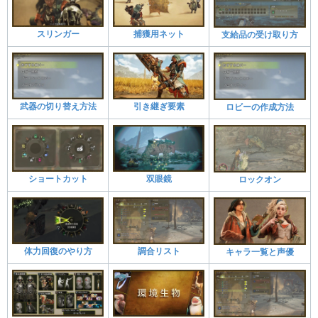
スリンガー
捕獲用ネット
支給品の受け取り方
武器の切り替え方法
引き継ぎ要素
ロビーの作成方法
ショートカット
双眼鏡
ロックオン
体力回復のやり方
調合リスト
キャラ一覧と声優