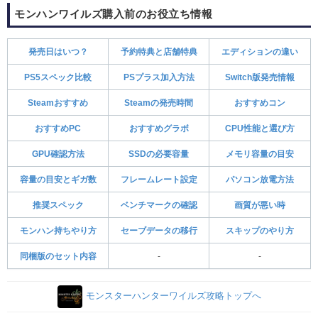
モンハンワイルズ購入前のお役立ち情報
発売日はいつ？
予約特典と店舗特典
エディションの違い
PS5スペック比較
PSプラス加入方法
Switch版発売情報
Steamおすすめ
Steamの発売時間
おすすめコン
おすすめPC
おすすめグラボ
CPU性能と選び方
GPU確認方法
SSDの必要容量
メモリ容量の目安
容量の目安とギガ数
フレームレート設定
パソコン放電方法
推奨スペック
ベンチマークの確認
画質が悪い時
モンハン持ちやり方
セーブデータの移行
スキップのやり方
同梱版のセット内容
-
-
モンスターハンターワイルズ攻略トップへ