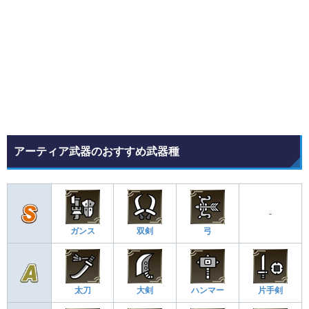
アーティア武器のおすすめ武器種
-
ガンス
双剣
弓
太刀
大剣
ハンマー
片手剣