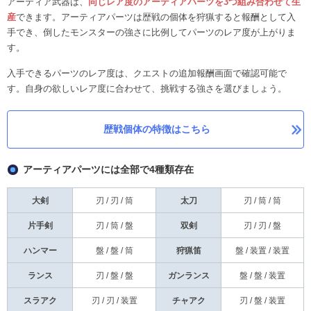
アーティア武器は、
同じレア度のアーティアパーツを3つ組み合わせて生
産
できます。アーティアパーツは歴戦の個体を狩猟すると報酬として入
手でき、倒したモンスターの強さに比例してパーツのレア度が上がりま
す。
入手できるパーツのレア度は、クエストの追加報酬画面で確認可能で
す。自身の欲しいレア度に合わせて、挑戦する強さを選びましょう。
歴戦個体の特徴はこちら
アーティアパーツには全部で4種類存在
大剣
刃 / 刃 / 筒
太刀
刃 / 筒 / 筒
片手剣
刃 / 筒 / 盤
双剣
刃 / 刃 / 盤
ハンマー
盤 / 盤 / 筒
狩猟笛
盤 / 装置 / 装置
ランス
刃 / 盤 / 盤
ガンランス
盤 / 盤 / 装置
スラアク
刃 / 刃 / 装置
チャアク
刃 / 盤 / 装置