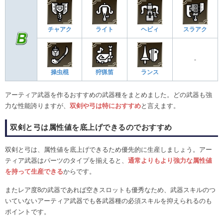
チャアク
ライト
ヘビィ
スラアク
-
操虫棍
狩猟笛
ランス
アーティア武器を作るおすすめの武器種をまとめました。どの武器も強
力な性能誇りますが、
双剣や弓は特におすすめ
と言えます。
双剣と弓は属性値を底上げできるのでおすすめ
双剣と弓は、属性値を底上げできるため優先的に生産しましょう。アー
ティア武器はパーツのタイプを揃えると、
通常よりもより強力な属性値
を持って生産できる
からです。
またレア度8の武器であれば空きスロットも優秀なため、武器スキルのつ
いていないアーティア武器でも各武器種の必須スキルを抑えられるのも
ポイントです。