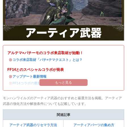
アルテマ×パチーモのコラボ来店取材が始動！
・
コラボ来店取材「パチ×テマクエスト」とは？
FF14とのスペシャルコラボが発表
・
アップデート最新情報
もっと見る
・
FF14コラボの最新情報
/
オメガ・プラネテス攻略
モンハンワイルズのアーティア武器のおすすめと厳選方法を掲載。アーティア
武器の強化方法や解放条件についても記載しています。
関連記事
アーティア武器のリセマラ方法
アーティアパーツの集め方