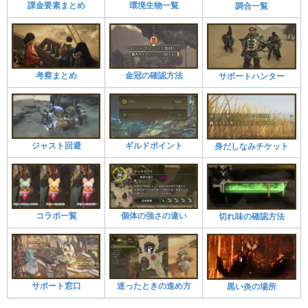
課金要素まとめ
環境生物一覧
調合一覧
考察まとめ
金冠の確認方法
サポートハンター
ジャスト回避
ギルドポイント
身だしなみチケット
コラボ一覧
個体の強さの違い
切れ味の確認方法
サポート窓口
迷ったときの進め方
黒い炎の場所