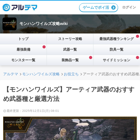
ログイン
ゲームでポイ活
モンハンワイルズ攻略wiki
トップ
ストーリー攻略
最強武器種ランキング
最強装備
武器一覧
防具一覧
モンスター一覧
装飾品一覧
サイドミッション
アルテマ
モンハンワイルズ攻略
お役立ち
アーティア武器のおすすめ武器種
【モンハンワイルズ】アーティア武器のおすす
め武器種と厳選方法
最終更新：2025年12月1日(月) 08:01