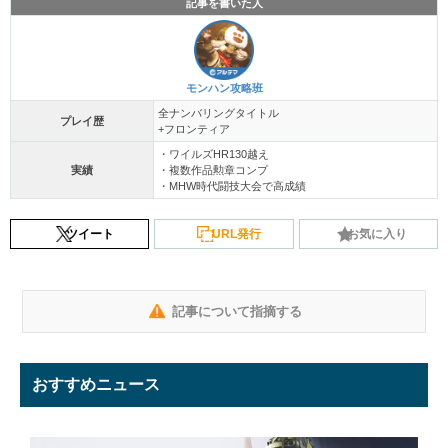
記事を書いた人
モンハン攻略班
全ナンバリングタイトル
プレイ歴
+フロンティア
・ワイルズHR130越え
実績
・複数作品勲章コンプ
・MHW時代闘技大会で高成績
ツイート
URL発行
お気に入り
記事について指摘する
おすすめニュース