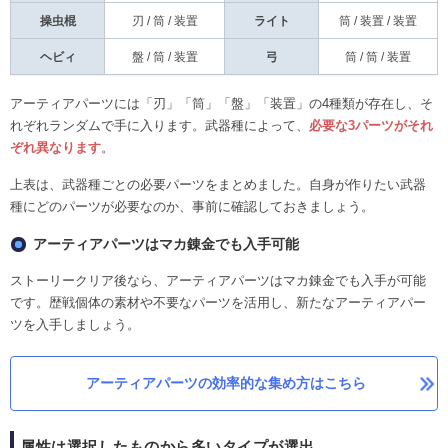
操虫棍
刃 / 筒 / 装置
ライト
筒 / 装置 / 装置
ヘビィ
盤 / 筒 / 装置
弓
筒 / 筒 / 装置
アーティアパーツには「刃」「筒」「盤」「装置」の4種類が存在し、そ
れぞれランダムで手に入ります。武器種によって、
必要な3パーツがそれ
ぞれ異なります
。
上表は、武器種ごとの必要パーツをまとめました。自身が作りたい武器
種にどのパーツが必要なのか、事前に確認しておきましょう。
アーティアパーツはマカ錬金でも入手可能
ストーリークリア後なら、アーティアパーツはマカ錬金でも入手が可能
です。歴戦個体の素材や不要なパーツを活用し、新たなアーティアパー
ツを入手しましょう。
アーティアパーツの効率的な集め方はこちら
属性は選択したものから多いタイプが選出