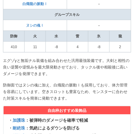
白熾龍の脈動Ⅰ
‐
グループスキル
ヌシの魂Ⅰ
‐
防御
火
水
雷
氷
龍
410
11
-8
4
-8
2
エグゾγと無垢ナル装備を組み合わせた汎用最強装備です。大剣と相性の
良い逆襲や逆恨みを最大限発動させており、タックル後や相殺後に高い
ダメージを発揮できます。
防御面ではヌシの魂に加え、白熾龍の脈動Ⅰも採用しており、体力管理
を容易にしています。空きスロットも豊富なため、モンスターに合わせ
た対策スキルを簡単に発動できます。
自由枠おすすめ装飾品
・
加護珠
：被弾時のダメージを確率で軽減
・
耐絶珠
：気絶によるダウンを防げる