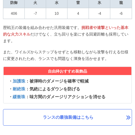
防御
火
水
雷
氷
龍
406
-7
10
4
-4
-6
歴戦王の装備を組み合わせた汎用装備です。
挑戦者や連撃といった基本
的な火力スキル
だけでなく、立ち回りを楽にする回避距離も採用してい
ます。
また、ワイルズからステップをせずとも移動しながら攻撃を行える仕様
に変更されたため、ランスでも問題なく渾身を活かせます。
自由枠おすすめ装飾品
・
加護珠
：被弾時のダメージを確率で軽減
・
耐絶珠
：気絶によるダウンを防げる
・
緩衝珠
：味方間のダメージリアクションを消せる
ランスの最強装備はこちら