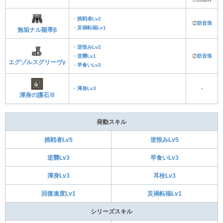
・
挑戦者Lv2
②
防音珠
・
災禍転福Lv1
無垢ナル龍帯β
・
逆恨みLv2
・
逆襲Lv1
②
防音珠
エグゾルスグリーヴγ
・
早食いLv3
・
渾身Lv3
‐
渾身の護石Ⅲ
発動スキル
挑戦者Lv5
逆恨みLv5
逆襲Lv3
早食いLv3
渾身Lv3
耳栓Lv3
回復速度Lv1
災禍転福Lv1
シリーズスキル