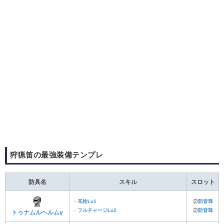
狩猟笛の最強装備テンプレ
防具名
スキル
スロット
・
耳栓Lv1
②
防音珠
・
フルチャージLv2
②
防音珠
トゥナムルヘルムγ