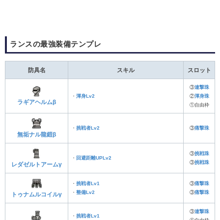
ランスの最強装備テンプレ
防具名
スキル
スロット
③
連撃珠
・
渾身Lv2
②
渾身珠
ラギアヘルムβ
①自由枠
・
挑戦者Lv2
③
痛撃珠
無垢ナル龍鎧β
③
挑戦珠
・
回避距離UPLv2
③
挑戦珠
レダゼルトアームγ
・
挑戦者Lv1
③
痛撃珠
・
整備Lv2
③
痛撃珠
トゥナムルコイルγ
③
連撃珠
・
挑戦者Lv1