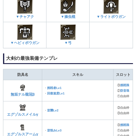
▼チャアク
▼操虫棍
▼ライトボウガン
▼ヘビィボウガン
▼弓
大剣の最強装備テンプレ
防具名
スキル
スロット
③
挑戦珠
・
挑戦者Lv1
②
防音珠
・
回復速度Lv1
無垢ナル龍冠β
①自由枠
③自由枠
・
逆襲Lv2
③自由枠
エグゾルスメイルγ
③
挑戦珠
・
逆恨みLv3
①自由枠
エグゾルスアームγ
①自由枠