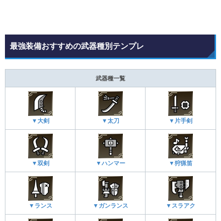
最強装備おすすめの武器種別テンプレ
武器種一覧
▼大剣
▼太刀
▼片手剣
▼双剣
▼ハンマー
▼狩猟笛
▼ランス
▼ガンランス
▼スラアク