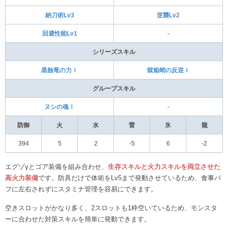
納刀術Lv3
逆襲Lv2
回避性能Lv1
‐
シリーズスキル
黒蝕竜の力Ⅰ
獄焔蛸の反逆Ⅰ
グループスキル
ヌシの魂Ⅰ
‐
防御
火
水
雷
氷
龍
394
5
2
-5
6
-2
エグゾγとゴア装備を組み合わせ、
生存スキルと火力スキルを両立させた
高火力装備
です。防具だけで体術をLv5まで発動させているため、食事バ
フに左右されずにスタミナ管理を容易にできます。
空きスロットがかなり多く、2スロットも1枠空いているため、モンスタ
ーに合わせた対策スキルを簡単に発動できます。