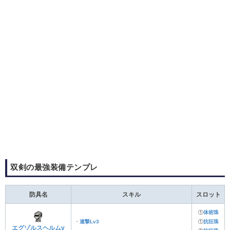
双剣の最強装備テンプレ
防具名
スキル
スロット
①
体術珠
・
連撃Lv3
①
抗狂珠
エグゾルスヘルムγ