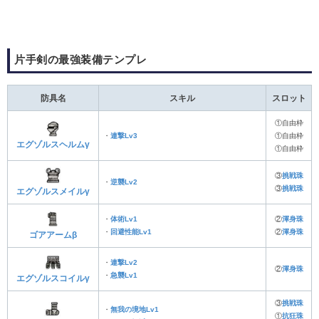
片手剣の最強装備テンプレ
防具名
スキル
スロット
①自由枠
・
連撃Lv3
①自由枠
エグゾルスヘルムγ
①自由枠
③
挑戦珠
・
逆襲Lv2
③
挑戦珠
エグゾルスメイルγ
・
体術Lv1
②
渾身珠
・
回避性能Lv1
②
渾身珠
ゴアアームβ
・
連撃Lv2
②
渾身珠
・
急襲Lv1
エグゾルスコイルγ
③
挑戦珠
・
無我の境地Lv1
①
抗狂珠