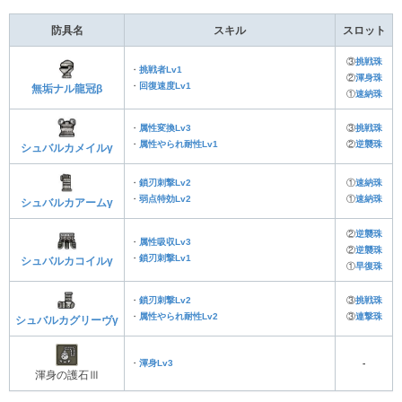
防具名
スキル
スロット
③
挑戦珠
・
挑戦者Lv1
②
渾身珠
・
回復速度Lv1
無垢ナル龍冠β
①
速納珠
・
属性変換Lv3
③
挑戦珠
・
属性やられ耐性Lv1
②
逆襲珠
シュバルカメイルγ
・
鎖刃刺撃Lv2
①
速納珠
・
弱点特効Lv2
①
速納珠
シュバルカアームγ
②
逆襲珠
・
属性吸収Lv3
②
逆襲珠
・
鎖刃刺撃Lv1
シュバルカコイルγ
①
早復珠
・
鎖刃刺撃Lv2
③
挑戦珠
・
属性やられ耐性Lv2
③
連撃珠
シュバルカグリーヴγ
・
渾身Lv3
‐
渾身の護石Ⅲ