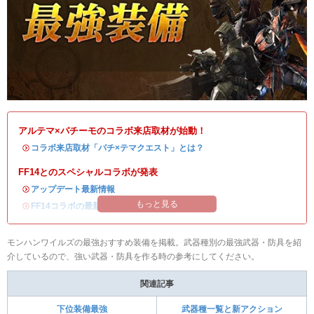
アルテマ×パチーモのコラボ来店取材が始動！
・
コラボ来店取材「パチ×テマクエスト」とは？
FF14とのスペシャルコラボが発表
・
アップデート最新情報
もっと見る
・
FF14コラボの最新情報
/
オメガ・プラネテス攻略
モンハンワイルズの最強おすすめ装備を掲載。武器種別の最強武器・防具を紹
介しているので、強い武器・防具を作る時の参考にしてください。
関連記事
下位装備最強
武器種一覧と新アクション