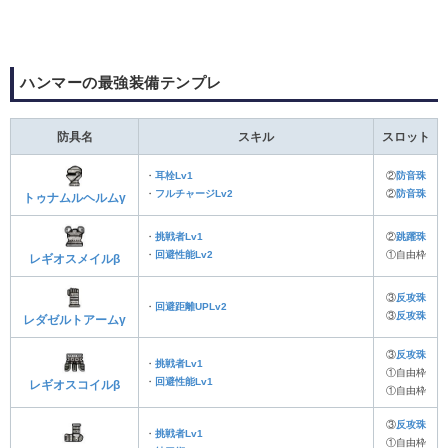
ハンマーの最強装備テンプレ
防具名
スキル
スロット
・
耳栓Lv1
②
防音珠
・
フルチャージLv2
②
防音珠
トゥナムルヘルムγ
・
挑戦者Lv1
②
跳躍珠
・
回避性能Lv2
①自由枠
レギオスメイルβ
③
反攻珠
・
回避距離UPLv2
③
反攻珠
レダゼルトアームγ
③
反攻珠
・
挑戦者Lv1
①自由枠
・
回避性能Lv1
レギオスコイルβ
①自由枠
③
反攻珠
・
挑戦者Lv1
①自由枠