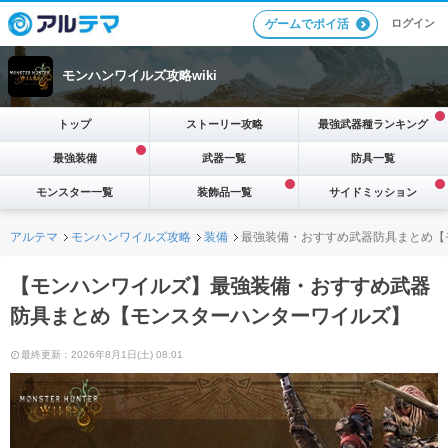
ログイン
ゲームでポイ活
モンハンワイルズ攻略wiki
トップ
ストーリー攻略
最強武器種ランキング
最強装備
武器一覧
防具一覧
モンスター一覧
装飾品一覧
サイドミッション
アルテマ
モンハンワイルズ攻略
装備
最強装備・おすすめ武器防具まとめ【
【モンハンワイルズ】最強装備・おすすめ武器
防具まとめ【モンスターハンターワイルズ】
最終更新：2026年8月1日(土) 08:01