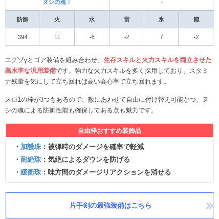
ヌシの魂Ⅰ
‐
防御
火
水
雷
氷
龍
394
11
-6
-2
7
-2
エグゾγとゴア装備を組み合わせ、
生存スキルと火力スキルを両立させた
高水準な汎用装備
です。強力な火力スキルを多く採用しており、スタミ
ナ残量を気にして立ち回れば高い会心率で立ち回れます。
スロ1の枠が3つもあるので、敵にあわせて自由に付け替え可能かつ、ヌ
シの魂による防御性能も確保してある点も魅力です。
自由枠おすすめ装飾品
・
加護珠
：被弾時のダメージを確率で軽減
・
耐絶珠
：気絶によるダウンを防げる
・
緩衝珠
：味方間のダメージリアクションを消せる
片手剣の最強装備はこちら