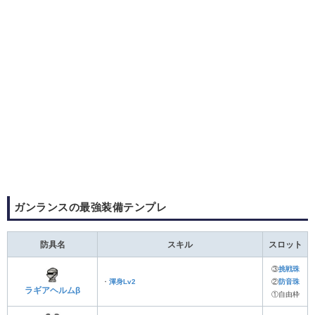
ガンランスの最強装備テンプレ
防具名
スキル
スロット
③
挑戦珠
・
渾身Lv2
②
防音珠
ラギアヘルムβ
①自由枠