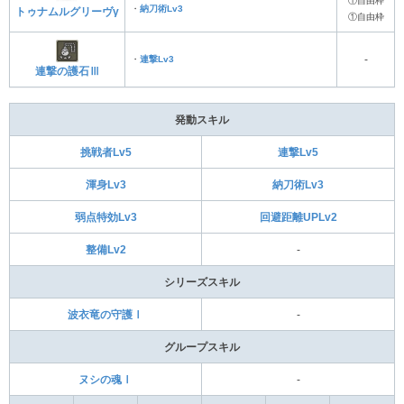
①自由枠
・
納刀術Lv3
トゥナムルグリーヴγ
①自由枠
・
連撃Lv3
‐
連撃の護石Ⅲ
発動スキル
挑戦者Lv5
連撃Lv5
渾身Lv3
納刀術Lv3
弱点特効Lv3
回避距離UPLv2
整備Lv2
‐
シリーズスキル
波衣竜の守護Ⅰ
‐
グループスキル
ヌシの魂Ⅰ
‐