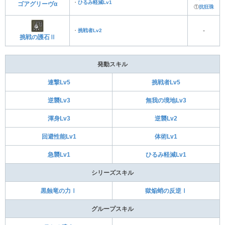
・
ひるみ軽減Lv1
ゴアグリーヴα
①
抗狂珠
・
挑戦者Lv2
‐
挑戦の護石Ⅱ
発動スキル
連撃Lv5
挑戦者Lv5
逆襲Lv3
無我の境地Lv3
渾身Lv3
逆襲Lv2
回避性能Lv1
体術Lv1
急襲Lv1
ひるみ軽減Lv1
シリーズスキル
黒蝕竜の力Ⅰ
獄焔蛸の反逆Ⅰ
グループスキル