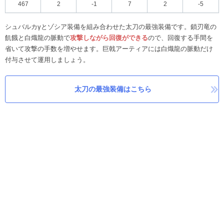
467
2
-1
7
2
-5
シュバルカγとゾシア装備を組み合わせた太刀の最強装備です。鎖刃竜の
飢餓と白熾龍の脈動で
攻撃しながら回復ができる
ので、回復する手間を
省いて攻撃の手数を増やせます。巨戟アーティアには白熾龍の脈動だけ
付与させて運用しましょう。
太刀の最強装備はこちら