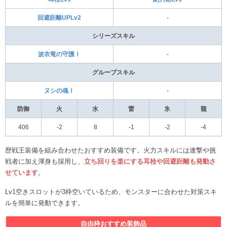
回避距離UPLv2
‐
シリーズスキル
波衣竜の守護Ⅰ
‐
グループスキル
ヌシの魂Ⅰ
‐
防御
火
水
雷
氷
龍
406
-2
8
-1
-2
-4
歴戦王装備を組み合わせたおすすめ装備です。火力スキルには連撃や挑
戦者に加え渾身も採用し、
立ち回りを楽にする耳栓や回避距離も発動さ
せています
。
Lv1空きスロットが3枠空いているため、モンスターに合わせた対策スキ
ルを簡単に発動できます。
自由枠おすすめ装飾品