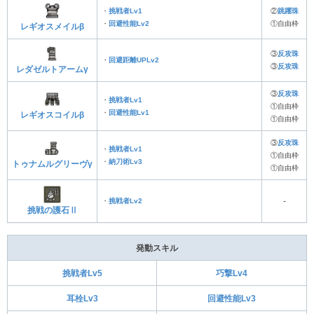
・
挑戦者Lv1
②
跳躍珠
・
回避性能Lv2
①自由枠
レギオスメイルβ
③
反攻珠
・
回避距離UPLv2
③
反攻珠
レダゼルトアームγ
③
反攻珠
・
挑戦者Lv1
①自由枠
・
回避性能Lv1
レギオスコイルβ
①自由枠
③
反攻珠
・
挑戦者Lv1
①自由枠
・
納刀術Lv3
トゥナムルグリーヴγ
①自由枠
・
挑戦者Lv2
‐
挑戦の護石Ⅱ
発動スキル
挑戦者Lv5
巧撃Lv4
耳栓Lv3
回避性能Lv3