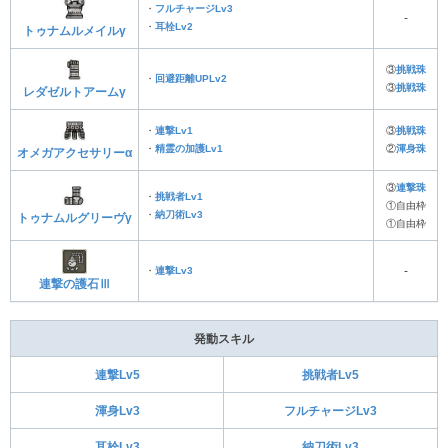
・
フルチャージLv3
‐
・
耳栓Lv2
トゥナムルメイルγ
③
挑戦珠
・
回避距離UPLv2
③
挑戦珠
レダゼルトアームγ
・
連撃Lv1
③
挑戦珠
・
精霊の加護Lv1
②
渾身珠
オメガアクセサリーα
③
連撃珠
・
挑戦者Lv1
①自由枠
・
納刀術Lv3
トゥナムルグリーヴγ
①自由枠
・
連撃Lv3
‐
連撃の護石Ⅲ
発動スキル
連撃Lv5
挑戦者Lv5
渾身Lv3
フルチャージLv3
耳栓Lv3
納刀術Lv3