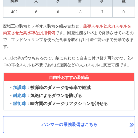
防御
火
水
雷
氷
龍
402
6
6
-8
-7
0
歴戦王の装備とレギオス装備を組み合わせ、
生存スキルと火力スキルを
両立させた高水準な汎用装備
です。回避性能をLv3まで発動させているの
で、マッドシュリンプを使った食事を取ればL回避性能v5まで発動できま
す。
スロ1の枠が5つもあるので、敵にあわせて自由に付け替え可能かつ、2ス
ロの耳栓スキルも不要であれば逆襲などの火力スキルに変更可能です。
自由枠おすすめ装飾品
・
加護珠
：被弾時のダメージを確率で軽減
・
耐絶珠
：気絶によるダウンを防げる
・
緩衝珠
：味方間のダメージリアクションを消せる
ハンマーの最強装備はこちら