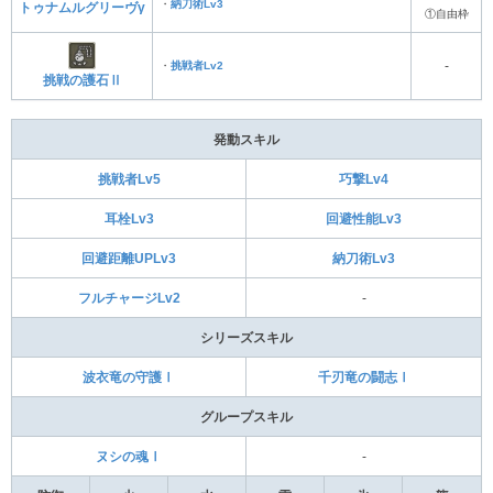
・
納刀術Lv3
トゥナムルグリーヴγ
①自由枠
・
挑戦者Lv2
‐
挑戦の護石Ⅱ
発動スキル
挑戦者Lv5
巧撃Lv4
耳栓Lv3
回避性能Lv3
回避距離UPLv3
納刀術Lv3
フルチャージLv2
‐
シリーズスキル
波衣竜の守護Ⅰ
千刃竜の闘志Ⅰ
グループスキル
ヌシの魂Ⅰ
‐