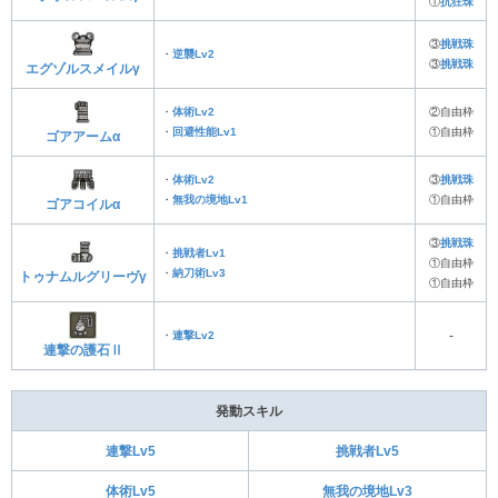
①
抗狂珠
③
挑戦珠
・
逆襲Lv2
③
挑戦珠
エグゾルスメイルγ
・
体術Lv2
②自由枠
・
回避性能Lv1
①自由枠
ゴアアームα
・
体術Lv2
③
挑戦珠
・
無我の境地Lv1
①自由枠
ゴアコイルα
③
挑戦珠
・
挑戦者Lv1
①自由枠
・
納刀術Lv3
トゥナムルグリーヴγ
①自由枠
・
連撃Lv2
‐
連撃の護石Ⅱ
発動スキル
連撃Lv5
挑戦者Lv5
体術Lv5
無我の境地Lv3