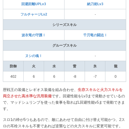
回避距離UPLv3
納刀術Lv3
フルチャージLv2
‐
シリーズスキル
波衣竜の守護Ⅰ
千刃竜の闘志Ⅰ
グループスキル
ヌシの魂Ⅰ
‐
防御
火
水
雷
氷
龍
402
6
6
-8
-7
0
歴戦王の装備とレギオス装備を組み合わせ、
生存スキルと火力スキルを
両立させた高水準な汎用装備
です。回避性能をLv3まで発動させているの
で、マッドシュリンプを使った食事を取ればL回避性能v5まで発動できま
す。
スロ1の枠が5つもあるので、敵にあわせて自由に付け替え可能かつ、2ス
ロの耳栓スキルも不要であれば逆襲などの火力スキルに変更可能です。