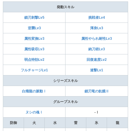
発動スキル
鎖刃刺撃Lv5
挑戦者Lv4
逆襲Lv3
渾身Lv3
属性変換Lv3
属性やられ耐性Lv3
属性吸収Lv3
納刀術Lv3
弱点特効Lv2
回復速度Lv2
フルチャージLv1
連撃Lv1
シリーズスキル
白熾龍の脈動Ⅰ
鎖刃竜の飢餓Ⅱ
グループスキル
ヌシの魂Ⅰ
‐Ⅰ
防御
火
水
雷
氷
龍