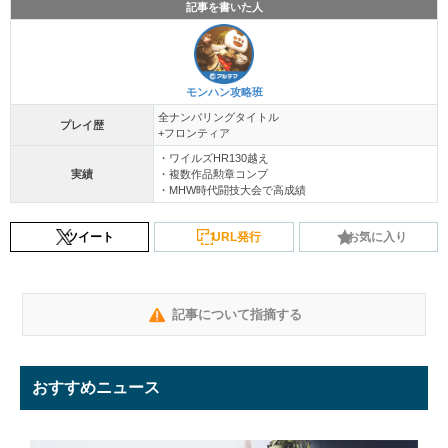
記事を書いた人
モンハン攻略班
全ナンバリングタイトル
プレイ歴
+フロンティア
・ワイルズHR130越え
実績
・複数作品勲章コンプ
・MHW時代闘技大会で高成績
ツイート
URL発行
お気に入り
記事について指摘する
おすすめニュース