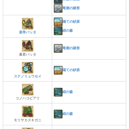
竜都の跡形
隔ての砂原
緋の森
皇帝バッタ
竜都の跡形
暴君バッタ
隔ての砂原
スナノリュウセイ
緋の森
コノハコビアリ
緋の森
モリサカズキガニ