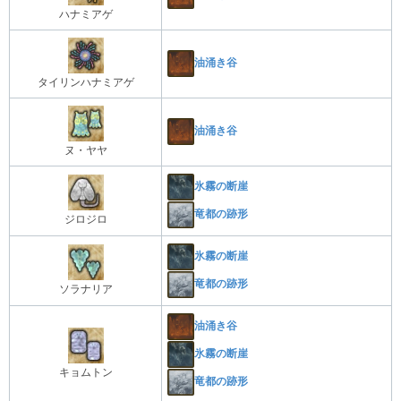
ハナミアゲ
油涌き谷
タイリンハナミアゲ
油涌き谷
ヌ・ヤヤ
氷霧の断崖
竜都の跡形
ジロジロ
氷霧の断崖
竜都の跡形
ソラナリア
油涌き谷
氷霧の断崖
キョムトン
竜都の跡形