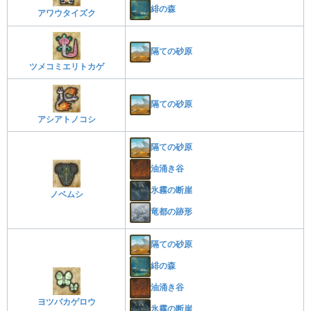
緋の森
アワウタイズク
隔ての砂原
ツメコミエリトカゲ
隔ての砂原
アシアトノコシ
隔ての砂原
油涌き谷
氷霧の断崖
ノベムシ
竜都の跡形
隔ての砂原
緋の森
油涌き谷
ヨツバカゲロウ
氷霧の断崖