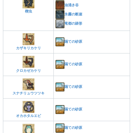
油涌き谷
楔虫
氷霧の断崖
竜都の跡形
隔ての砂原
カザキリカケリ
隔ての砂原
クロカゼカケリ
隔ての砂原
スナチリュウツツキ
隔ての砂原
オカホタルエビ
隔ての砂原