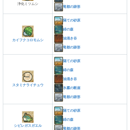
浄化ミツムシ
竜都の跡形
隔ての砂原
緋の森
油涌き谷
カイフクコロモムシ
竜都の跡形
隔ての砂原
緋の森
油涌き谷
スタミナライチュウ
氷霧の断崖
竜都の跡形
隔ての砂原
緋の森
シビレガスガエル
竜都の跡形