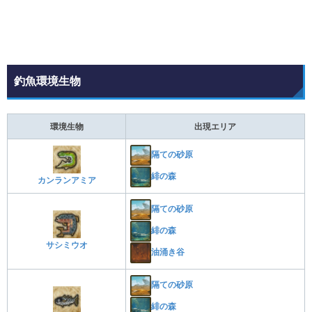
釣魚環境生物
環境生物
出現エリア
隔ての砂原
緋の森
カンランアミア
隔ての砂原
緋の森
サシミウオ
油涌き谷
隔ての砂原
緋の森