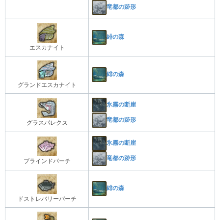
竜都の跡形
緋の森
エスカナイト
緋の森
グランドエスカナイト
氷霧の断崖
竜都の跡形
グラスパレクス
氷霧の断崖
竜都の跡形
ブラインドパーチ
緋の森
ドストレバリーパーチ