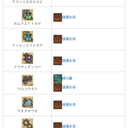
ウスベニホタルエビ
油涌き谷
ホムラエリトカゲ
油涌き谷
リンエンエリトカゲ
油涌き谷
クラヤミゲッコー
緋の森
油涌き谷
ウロコウモリ
油涌き谷
マタタキウオ
油涌き谷