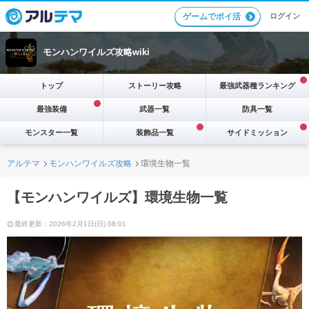
ログイン
ゲームでポイ活
モンハンワイルズ攻略wiki
トップ
ストーリー攻略
最強武器種ランキング
最強装備
武器一覧
防具一覧
モンスター一覧
装飾品一覧
サイドミッション
アルテマ
モンハンワイルズ攻略
環境生物一覧
【モンハンワイルズ】環境生物一覧
最終更新：2026年2月1日(日) 08:01