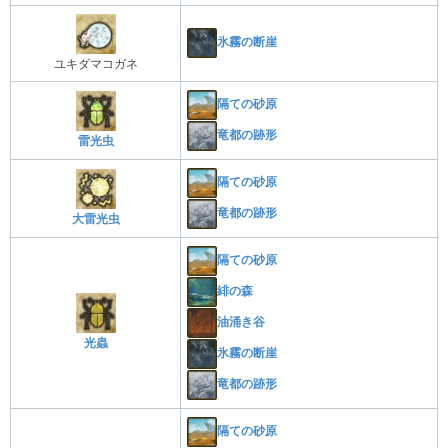
氷霧の断崖
ユキダマコガネ
隔ての砂原
竜都の跡形
雷光虫
隔ての砂原
竜都の跡形
大雷光虫
隔ての砂原
緋の森
油涌き谷
光蟲
氷霧の断崖
竜都の跡形
隔ての砂原