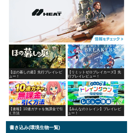
【ほの暮しの庭】先行プレイレビ
【リミットゼロブレイカーズ】先
ュー！
行プレイレビュー！
【速報】10連ガチャを無課金で引
【みんなのトレイン】プレイレビ
く方法
ュー！
書き込み
(環境生物一覧)