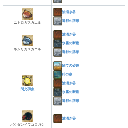
油涌き谷
竜都の跡形
ニトロガスガエル
油涌き谷
氷霧の断崖
ネムリガスガエル
竜都の跡形
隔ての砂原
緋の森
油涌き谷
閃光羽虫
氷霧の断崖
竜都の跡形
油涌き谷
バクダンイワコロガシ