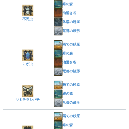
緋の森
油涌き谷
不死虫
氷霧の断崖
竜都の跡形
隔ての砂原
緋の森
油涌き谷
にが虫
竜都の跡形
隔ての砂原
緋の森
ヤミテラシバチ
竜都の跡形
隔ての砂原
緋の森