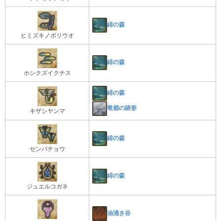
緋の森
ヒミズキノボリウオ
緋の森
ホシクズイクチス
緋の森
竜都の跡形
キザシヤンマ
緋の森
センバチョウ
緋の森
ジュエルコガネ
油涌き谷