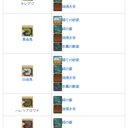
キレアジ
油涌き谷
隔ての砂原
緋の森
油涌き谷
黄金魚
氷霧の断崖
隔ての砂原
緋の森
油涌き谷
白金魚
氷霧の断崖
緋の森
油涌き谷
ハレツアロワナ
緋の森