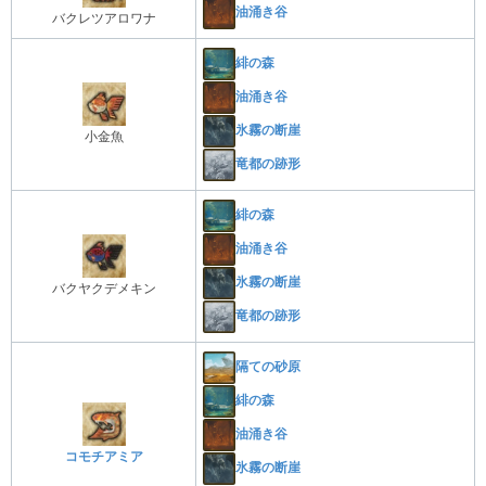
油涌き谷
バクレツアロワナ
緋の森
油涌き谷
氷霧の断崖
小金魚
竜都の跡形
緋の森
油涌き谷
氷霧の断崖
バクヤクデメキン
竜都の跡形
隔ての砂原
緋の森
油涌き谷
コモチアミア
氷霧の断崖