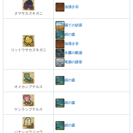
油涌き谷
ヌマサカズキガニ
隔ての砂原
緋の森
油涌き谷
コットウサカズキガニ
氷霧の断崖
竜都の跡形
緋の森
オメカシプテルス
緋の森
ケンランプテルス
緋の森
ハナショウジョウ