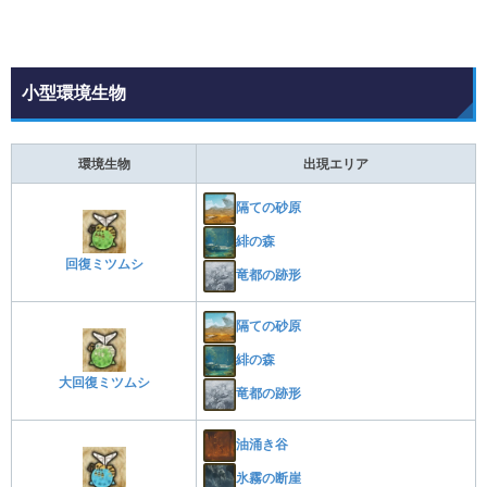
小型環境生物
環境生物
出現エリア
隔ての砂原
緋の森
回復ミツムシ
竜都の跡形
隔ての砂原
緋の森
大回復ミツムシ
竜都の跡形
油涌き谷
氷霧の断崖