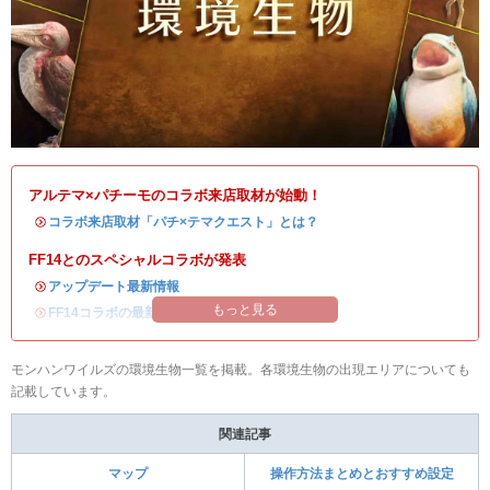
アルテマ×パチーモのコラボ来店取材が始動！
・
コラボ来店取材「パチ×テマクエスト」とは？
FF14とのスペシャルコラボが発表
・
アップデート最新情報
もっと見る
・
FF14コラボの最新情報
/
オメガ・プラネテス攻略
モンハンワイルズの環境生物一覧を掲載。各環境生物の出現エリアについても
記載しています。
関連記事
マップ
操作方法まとめとおすすめ設定