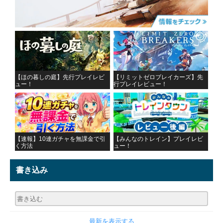
【ほの暮しの庭】先行プレイレビ
【リミットゼロブレイカーズ】先
ュー！
行プレイレビュー！
【速報】10連ガチャを無課金で引
【みんなのトレイン】プレイレビ
く方法
ュー！
書き込み
最新を表示する