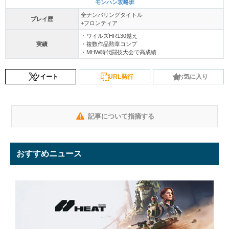
モンハン攻略班
全ナンバリングタイトル
プレイ歴
+フロンティア
・ワイルズHR130越え
実績
・複数作品勲章コンプ
・MHW時代闘技大会で高成績
ツイート
URL発行
お気に入り
記事について指摘する
おすすめニュース