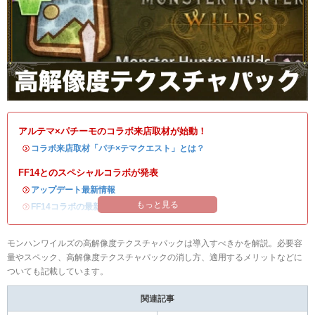
アルテマ×パチーモのコラボ来店取材が始動！
・
コラボ来店取材「パチ×テマクエスト」とは？
FF14とのスペシャルコラボが発表
・
アップデート最新情報
もっと見る
・
FF14コラボの最新情報
/
オメガ・プラネテス攻略
モンハンワイルズの高解像度テクスチャパックは導入すべきかを解説。必要容
量やスペック、高解像度テクスチャパックの消し方、適用するメリットなどに
ついても記載しています。
関連記事