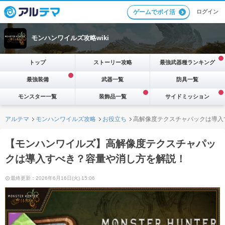
ログイン
ゲームでポイ活
モンハンワイルズ攻略wiki
トップ
ストーリー攻略
最強武器種ランキング
最強装備
武器一覧
防具一覧
モンスター一覧
装飾品一覧
サイドミッション
アルテマ
モンハンワイルズ攻略
お役立ち
高解像度テクスチャパックは導入
【モンハンワイルズ】高解像度テクスチャパッ
クは導入すべき？容量や消し方を解説！
最終更新：2026年6月16日(火) 15:06