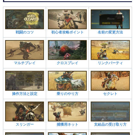
戦闘のコツ
初心者攻略ポイント
名前の変更方法
マルチプレイ
クロスプレイ
リンクパーティ
操作方法と設定
乗りのやり方
セクレト
スリンガー
捕獲用ネット
支給品の受け取り方