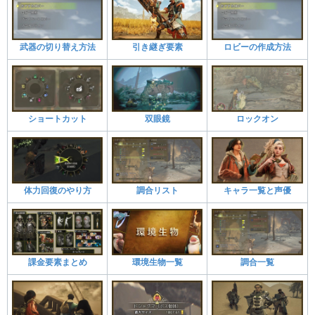
武器の切り替え方法
引き継ぎ要素
ロビーの作成方法
ショートカット
双眼鏡
ロックオン
体力回復のやり方
調合リスト
キャラ一覧と声優
課金要素まとめ
環境生物一覧
調合一覧