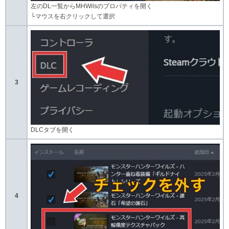
左のDL一覧からMHWilsのプロパティを開く
└マウスを右クリックして選択
3
DLCタブを開く
4