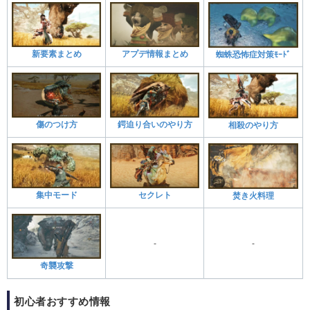
新要素まとめ
アプデ情報まとめ
蜘蛛恐怖症対策ﾓｰﾄﾞ
傷のつけ方
鍔迫り合いのやり方
相殺のやり方
集中モード
セクレト
焚き火料理
-
-
奇襲攻撃
初心者おすすめ情報