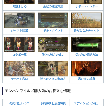
考察まとめ
金冠の確認方法
サポートハンター
ジャスト回避
ギルドポイント
身だしなみチケット
コラボ一覧
個体の強さの違い
切れ味の確認方法
サポート窓口
迷ったときの進め方
黒い炎の場所
モンハンワイルズ購入前のお役立ち情報
発売日はいつ？
予約特典と店舗特典
エディションの違い