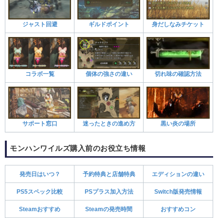
ジャスト回避
ギルドポイント
身だしなみチケット
コラボ一覧
個体の強さの違い
切れ味の確認方法
サポート窓口
迷ったときの進め方
黒い炎の場所
モンハンワイルズ購入前のお役立ち情報
発売日はいつ？
予約特典と店舗特典
エディションの違い
PS5スペック比較
PSプラス加入方法
Switch版発売情報
Steamおすすめ
Steamの発売時間
おすすめコン