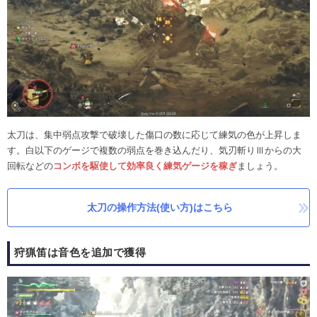
太刀は、集中弱点攻撃で破壊した傷口の数に応じて練気の色が上昇しま
す。白以下のゲージで複数の弱点を巻き込んだり、気刃斬りⅢからの大
回転などの
コンボを駆使して効率良く練気ゲージを稼ぎ
ましょう。
太刀の操作方法(使い方)はこちら
狩猟笛は音色を追加で獲得