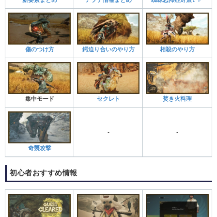
蜘蛛恐怖症対策ﾓｰﾄﾞ
傷のつけ方
鍔迫り合いのやり方
相殺のやり方
集中モード
セクレト
焚き火料理
-
-
奇襲攻撃
初心者おすすめ情報