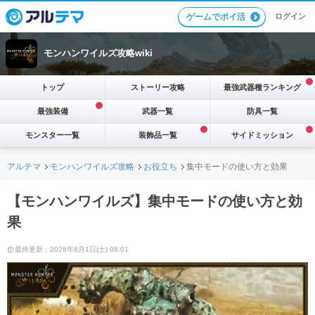
ログイン
ゲームでポイ活
モンハンワイルズ攻略wiki
トップ
ストーリー攻略
最強武器種ランキング
最強装備
武器一覧
防具一覧
モンスター一覧
装飾品一覧
サイドミッション
アルテマ
モンハンワイルズ攻略
お役立ち
集中モードの使い方と効果
【モンハンワイルズ】集中モードの使い方と効
果
最終更新：2026年8月1日(土) 08:01