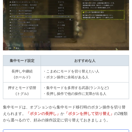
集中モード設定
おすすめな人
長押し中継続
・こまめにモードを切り替えたい人
(ホールド)
・ボタン操作に余裕がある人
押すとモード切替
・集中モードを多用する武器(ランスなど)
(トグル)
・長押し操作で他の操作に支障が出る人
集中モードは、オプションから集中モード移行時のボタン操作を切り替
えられます。
「ボタンの長押し」
か
「ボタンを押して切り替え」
の2種類
から選べるので、好みの操作設定に切り替えておきましょう。