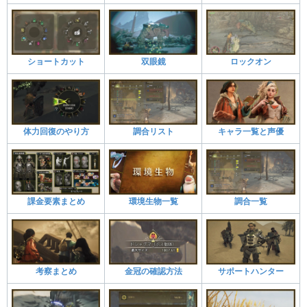
ショートカット
双眼鏡
ロックオン
体力回復のやり方
調合リスト
キャラ一覧と声優
課金要素まとめ
環境生物一覧
調合一覧
考察まとめ
金冠の確認方法
サポートハンター