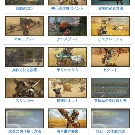
戦闘のコツ
初心者攻略ポイント
名前の変更方法
マルチプレイ
クロスプレイ
リンクパーティ
操作方法と設定
乗りのやり方
セクレト
スリンガー
捕獲用ネット
支給品の受け取り方
武器の切り替え方法
引き継ぎ要素
ロビーの作成方法