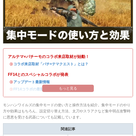
アルテマ×パチーモのコラボ来店取材が始動！
・
コラボ来店取材「パチ×テマクエスト」とは？
FF14とのスペシャルコラボが発表
・
アップデート最新情報
もっと見る
・
FF14コラボの最新情報
/
オメガ・プラネテス攻略
モンハンワイルズの集中モードの使い方と操作方法を紹介。集中モードのやり
方や効果はもちろん、設定切り替え方法、太刀やスラアクなど集中弱点攻撃時
に恩恵を受ける武器についても記載しています。
関連記事