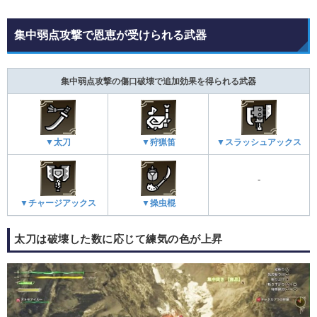
集中弱点攻撃で恩恵が受けられる武器
集中弱点攻撃の傷口破壊で追加効果を得られる武器
▼太刀
▼狩猟笛
▼スラッシュアックス
-
▼チャージアックス
▼操虫棍
太刀は破壊した数に応じて練気の色が上昇