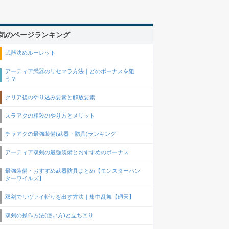
気のページランキング
武器決めルーレット
アーティア武器のリセマラ方法｜どのボーナスを狙
う？
クリア後のやり込み要素と解放要素
スラアクの相殺のやり方とメリット
チャアクの最強装備(武器・防具)ランキング
アーティア双剣の最強装備とおすすめのボーナス
最強装備・おすすめ武器防具まとめ【モンスターハン
ターワイルズ】
双剣でリヴァイ斬りを出す方法｜集中乱舞【廻天】
双剣の操作方法(使い方)と立ち回り