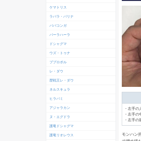
ケマトリス
ラバラ・バリナ
ババコンガ
バーラハーラ
ドシャグマ
ウズ・トゥナ
ププロポル
レ・ダウ
歴戦王レ・ダウ
ネルスキュラ
ヒラバミ
アジャラカン
・左手の
・左手の中
ヌ・エグドラ
・左手の
護竜ドシャグマ
モンハン持
護竜リオレウス