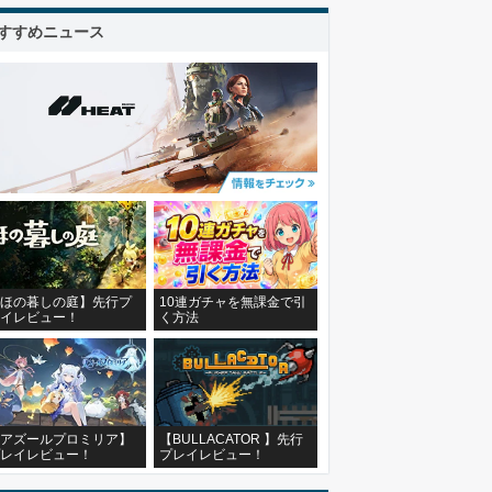
すすめニュース
ほの暮しの庭】先行プ
10連ガチャを無課金で引
イレビュー！
く方法
アズールプロミリア】
【BULLACATOR 】先行
レイレビュー！
プレイレビュー！