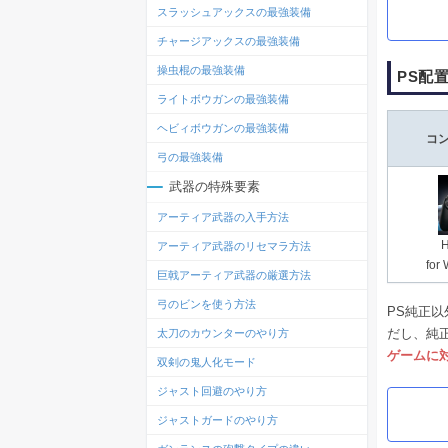
スラッシュアックスの最強装備
チャージアックスの最強装備
操虫棍の最強装備
PS配
ライトボウガンの最強装備
ヘビィボウガンの最強装備
コ
弓の最強装備
武器の特殊要素
アーティア武器の入手方法
アーティア武器のリセマラ方法
for
巨戟アーティア武器の厳選方法
弓のビンを使う方法
PS純正
だし、純
太刀のカウンターのやり方
ゲームに
双剣の鬼人化モード
ジャスト回避のやり方
ジャストガードのやり方