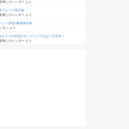
名無しのハンター
より
INEグループ掲示板
名無しのハンター
より
レンド(狩友)募集掲示板
レモン
より
信エラーの対処方法｜プレイできない方必見！
名無しのハンター
より