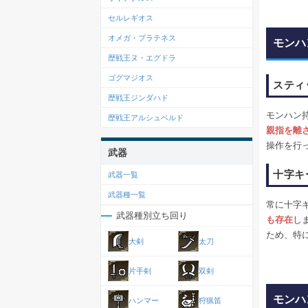
セルレギオス
オメガ・プラテネス
モンハ
歴戦王ヌ・エグドラ
ゴグマジオス
スティ
歴戦王ジンダハド
モンハン
歴戦王アルシュベルド
親指を離
操作を行
武器
十字キ
武器一覧
武器種一覧
常に十字
武器種別立ち回り
も存在
し
ため、特
大剣
太刀
片手剣
双剣
モンハ
ハンマー
狩猟笛