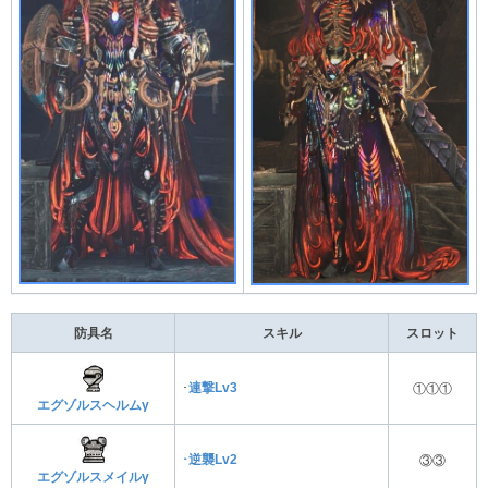
防具名
スキル
スロット
･
連撃Lv3
①①①
エグゾルスヘルムγ
･
逆襲Lv2
③③
エグゾルスメイルγ