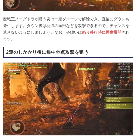
歴戦王ヌエグドラが纏う炎は一定ダメージで解除でき、直後にダウンも
発生します。ダウン後は弱点の頭部などを攻撃できるので、チャンスを
逃さないようにしましょう。なお、炎纏いは
怒り移行時に再度展開
され
ます。
2連のしかかり後に集中弱点攻撃を狙う