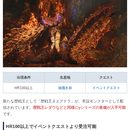
出現条件
生息地
クエスト
HR100以上
油涌き谷
イベントクエスト
新たな歴戦王として「歴戦王ヌエグドラ」が、常設モンスターとして配
信されています。
歴戦王レダウなどと同様にγシリーズの装備が入手可能
です。
HR100以上でイベントクエストより受注可能