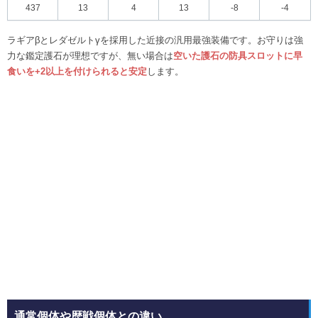
437
13
4
13
-8
-4
ラギアβとレダゼルトγを採用した近接の汎用最強装備です。お守りは強
力な鑑定護石が理想ですが、無い場合は
空いた護石の防具スロットに早
食いを+2以上を付けられると安定
します。
通常個体や歴戦個体との違い