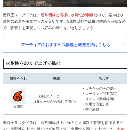
歴戦王ヌエグドラは、
通常個体と同様に水属性が弱点
なので、基本は水
属性の武器を用意するのが良いです。5属性以外では毒や睡眠も有効なの
で、攻撃力を重視しつつ好みの属性を用意しましょう。
アーティアのおすすめ武器種と厳選方法はこちら
火耐性を20まで上げて挑む
属性やられ
効果
治し方
・ウチケシの実の使用
・ローリング回避(3回)
・継続ダメージ
・ステップ回避(4回)
(赤ゲージから先行で減少)
・水場で回避(1回)
火属性
・時間経過
歴戦王ヌエグドラは、通常個体以上に強力な火属性の攻撃を使用するの
で、火耐性を上げて挑むのが無難です。火耐性を20まで上げると、
火や