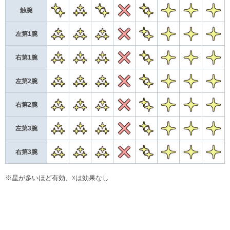
★2
★3
★2
×
★2
★1
★1
★
触腕
★3
★3
★3
×
★2
★1
★1
★
左第1腕
★3
★3
★3
×
★2
★1
★1
★
右第1腕
★3
★3
★3
×
★2
★1
★1
★
左第2腕
★3
★3
★3
×
★2
★1
★1
★
右第2腕
★3
★3
★3
×
★2
★1
★1
★
左第3腕
★3
★3
★3
×
★2
★1
★1
★
右第3腕
※星が多いほど有効、☓は効果なし