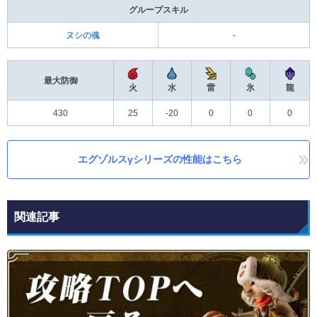
グループスキル
ヌシの魂
‐
最大防御
火
水
雷
氷
龍
430
25
-20
0
0
0
エグゾルスγシリーズの性能はこちら
関連記事