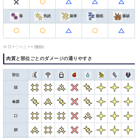
〇
☓
△
△
△
毒
気絶
麻痺
睡眠
爆破
〇
〇
〇
△
△
※ ◎ > 〇 > △ > × (無効)
肉質と部位ごとのダメージの通りやすさ​
部位
★4
★4
★3
×
★2
★1
★1
★
頭
★2
★3
★2
×
★2
★1
★1
★
傘膜
★4
★4
★4
×
★3
★1
★1
★
口
★3
★4
★3
×
★2
★1
★1
★
胴