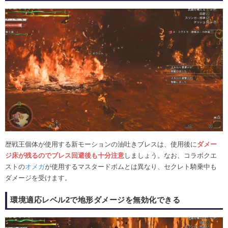
歴戦王個体が使用する新モーションの油吐きブレスは、使用後に
ダメー
ジ床が残るのでブレス回避後も十分注意
しましょう。なお、コラボクエ
ストの
オメガ
が使用するマスタードボムとは異なり、セクレト騎乗中も
ダメージを受けます。
環境適応レベル2で地形ダメージを無効化できる