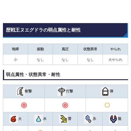
歴戦王ヌエグドラの弱点属性と耐性
咆哮
振動
風圧
状態異常
やられ
小
なし
なし
なし
火やられ
弱点属性・状態異常・耐性
斬撃
打撃
弾
〇
◎
◎
火
水
雷
氷
龍