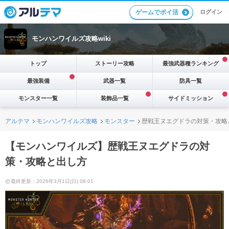
ログイン
ゲームでポイ活
モンハンワイルズ攻略wiki
トップ
ストーリー攻略
最強武器種ランキング
最強装備
武器一覧
防具一覧
モンスター一覧
装飾品一覧
サイドミッション
アルテマ
モンハンワイルズ攻略
モンスター
歴戦王ヌエグドラの対策・攻略
【モンハンワイルズ】歴戦王ヌエグドラの対
策・攻略と出し方
最終更新：2026年3月1日(日) 08:01