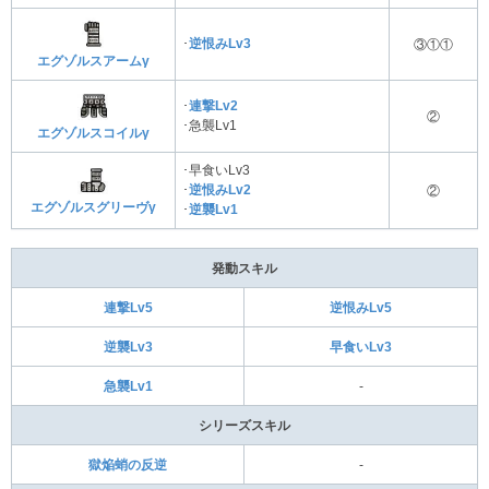
･
逆恨みLv3
③①①
エグゾルスアームγ
･
連撃Lv2
②
･
急襲Lv1
エグゾルスコイルγ
･
早食いLv3
･
逆恨みLv2
②
エグゾルスグリーヴγ
･
逆襲Lv1
発動スキル
連撃Lv5
逆恨みLv5
逆襲Lv3
早食いLv3
急襲Lv1
‐
シリーズスキル
獄焔蛸の反逆
‐