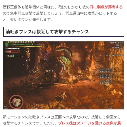
歴戦王個体も通常個体と同様に、2連のしかかり後の
口に弱点が露出する
ので集中弱点攻撃で反撃しましょう。弱点露出中に攻撃がヒットする
と、短いダウンが発生します。
油吐きブレスは接近して攻撃するチャンス
新モーションの油吐きブレスは正面への攻撃なので、接近して側面から
攻撃するチャンスです。ただし、
ブレス後はダメージを受ける炎床が展