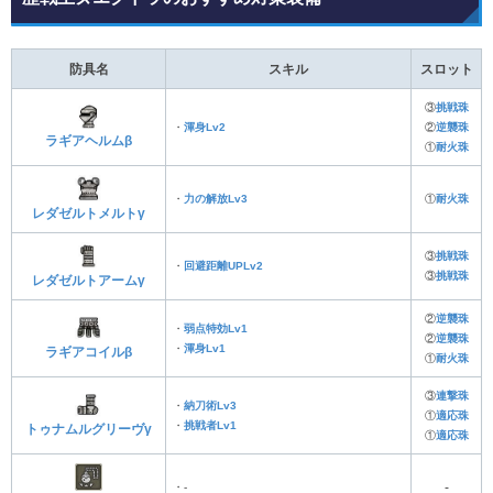
防具名
スキル
スロット
③
挑戦珠
・
渾身Lv2
②
逆襲珠
ラギアヘルムβ
①
耐火珠
・
力の解放Lv3
①
耐火珠
レダゼルトメルトγ
③
挑戦珠
・
回避距離UPLv2
③
挑戦珠
レダゼルトアームγ
②
逆襲珠
・
弱点特効Lv1
②
逆襲珠
・
渾身Lv1
ラギアコイルβ
①
耐火珠
③
連撃珠
・
納刀術Lv3
①
適応珠
・
挑戦者Lv1
トゥナムルグリーヴγ
①
適応珠
・-
-