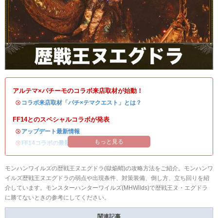
アルテマ×パチーモのコラボ来店取材が始動！
・
コラボ来店取材「パチ×テマクエスト」とは？
FF14とのスペシャルコラボが発表
・
アップデート最新情報
もっと見る
・
FF14コラボの最新情報
/
オメガ・プラネテス攻略
モンハンワイルズの歴戦王ヌエグドラ(獄焔蛸)の攻略方法をご紹介。モンハンワ
イルズ歴戦王ヌエグドラの弱点や出現条件、対策装備、倒し方、立ち回りを紹
介しています。モンスターハンターワイルズ(MHWilds)で歴戦王ヌ・エグドラ
に勝てないときの参考にしてください。
関連記事