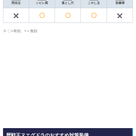
閃光玉
シビレ罠
落とし穴
こやし玉
音爆弾
〇
〇
〇
×
×
※ 〇=有効、×＝無効
歴戦王ヌエグドラのおすすめ対策装備