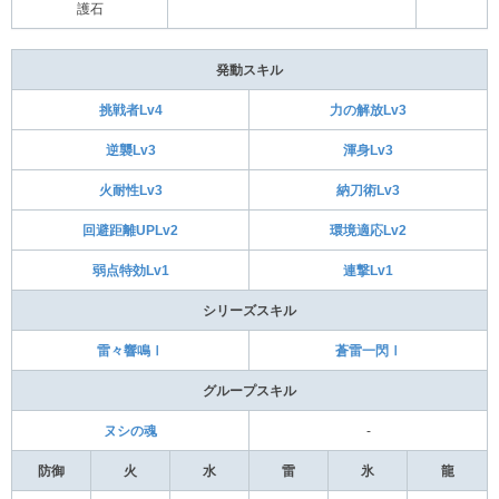
護石
発動スキル
挑戦者Lv4
力の解放Lv3
逆襲Lv3
渾身Lv3
火耐性Lv3
納刀術Lv3
回避距離UPLv2
環境適応Lv2
弱点特効Lv1
連撃Lv1
シリーズスキル
雷々響鳴Ⅰ
蒼雷一閃Ⅰ
グループスキル
ヌシの魂
-
防御
火
水
雷
氷
龍