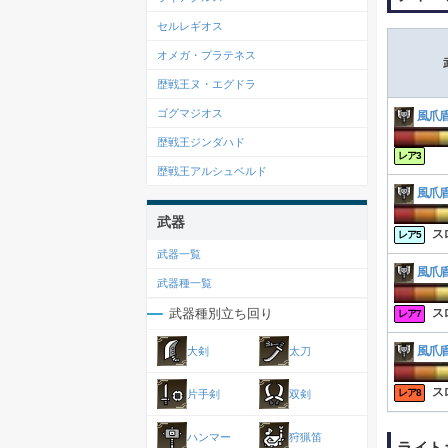
セルレギオス
オメガ・プラテネス
歴戦王ヌ・エグドラ
ゴグマジオス
風爪
歴戦王ジンダハド
レア3
歴戦王アルシュベルド
風爪
武器
ス
レア5
武器一覧
風爪
武器種一覧
武器種別立ち回り
ス
レア7
大剣
太刀
風爪
ス
レア8
片手剣
双剣
ハンマー
狩猟笛
ライト