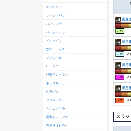
ケマトリス
ラバラ・バリナ
風月
ババコンガ
レア3
バーラハーラ
ドシャグマ
風月
ウズ・トゥナ
ス
レア5
ププロポル
風月
レ・ダウ
歴戦王レ・ダウ
ス
レア7
ネルスキュラ
風月
ヒラバミ
ス
アジャラカン
レア8
ヌ・エグドラ
スラッ
護竜ドシャグマ
護竜リオレウス