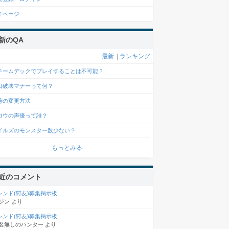
イページ
新のQA
最新
|
ランキング
チームデックでプレイすることは不可能？
口破壊マナーって何？
号の変更方法
ロウの声優って誰？
イルズのモンスター数少ない？
もっとみる
近のコメント
レンド(狩友)募集掲示板
ジン
より
レンド(狩友)募集掲示板
名無しのハンター
より