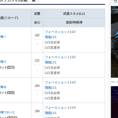
ワ
攻撃
武器スキル(Lv)
器(リロード)
会心
速射/特殊弾
フォースショット
LV2
182
軽弩Ⅰ
飛燕
LV1
LV2氷結弾
-
LV2貫通弾
フォースショット
LV2
221
軽弩Ⅱ
飛燕
LV1
ット[②①]
LV2氷結弾
-
LV2貫通弾
フォースショット
LV3
260
軽弩Ⅲ
飛燕
LV1
ット[③②]
LV2氷結弾
-
LV2貫通弾
フォースショット
LV3
286
軽弩ウチバミ
飛燕
LV1