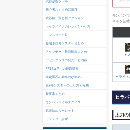
・
FF
武器診断ツール
初心者おすすめ武器種
モンハンワ
武器種一覧と新アクション
キルを記
キャラメイクのレシピとやり方
モンスター一覧
登場予想モンスターまとめ
アップデート最新情報まとめ
▼
アセンダンスの発売日と内容
FF14コラボの最新情報
▼ライト
鑑定護石の効率的な集め方
星9モンスターの出し方と報酬
新要素まとめ
ヒラバ
モンハンワイルズクイズ
武器決めルーレット
太刀の
モンスター診断