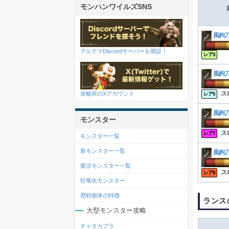
モンハンワイルズSNS
風鉤
アルテマDiscordサーバーを開設！
レア3
風鉤
攻略班のXアカウント
ス
レア5
風鉤
モンスター
ス
レア7
モンスター一覧
新モンスター一覧
風鉤
復活モンスター一覧
ス
レア8
狂竜化モンスター
歴戦個体の特徴
ランス
大型モンスター攻略
チャタカブラ