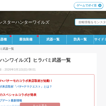
ゲームでポイ活
ンスターハンターワイルズ
武器種
最強装備
武器一覧
防具一覧
サイド
ミ武器一覧
ハンワイルズ】ヒラバミ武器一覧
：2026年3月1日(日) 08:01
マ×パチーモのコラボ来店取材が始動！
ボ来店取材「パチ×テマクエスト」とは？
4とのスペシャルコラボが発表
プデート最新情報
もっと見る