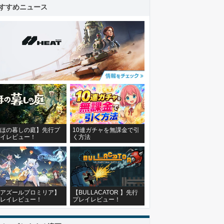
すすめニュース
ほの暮しの庭】先行プ
10連ガチャを無課金で引
イレビュー！
く方法
アズールプロミリア】
【BULLACATOR 】先行
レイレビュー！
プレイレビュー！