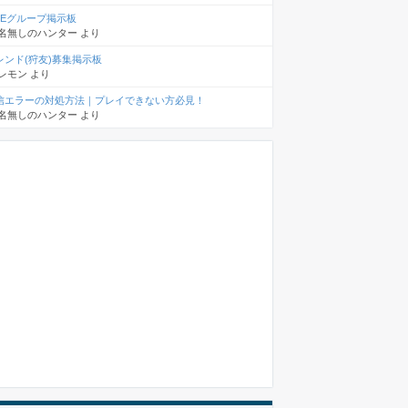
INEグループ掲示板
名無しのハンター
より
レンド(狩友)募集掲示板
レモン
より
信エラーの対処方法｜プレイできない方必見！
名無しのハンター
より