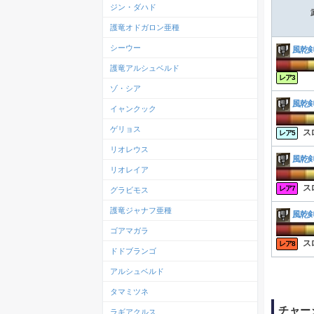
ジン・ダハド
護竜オドガロン亜種
シーウー
風乾
護竜アルシュベルド
レア3
ゾ・シア
風乾
イャンクック
ゲリョス
ス
レア5
リオレウス
風乾
リオレイア
ス
レア7
グラビモス
護竜ジャナフ亜種
風乾
ゴアマガラ
ス
レア8
ドドブランゴ
アルシュベルド
タマミツネ
チャー
ラギアクルス