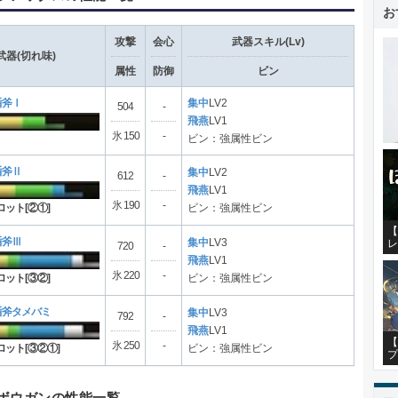
お
攻撃
会心
武器スキル(Lv)
武器(切れ味)
属性
防御
ビン
盾斧Ⅰ
集中
LV2
504
-
飛燕
LV1
氷 150
-
ビン：強属性ビン
盾斧Ⅱ
集中
LV2
612
-
飛燕
LV1
氷 190
-
ロット[②①]
ビン：強属性ビン
【
盾斧Ⅲ
レ
集中
LV3
720
-
飛燕
LV1
氷 220
-
ロット[③②]
ビン：強属性ビン
盾斧タメバミ
集中
LV3
792
-
飛燕
LV1
【
氷 250
-
ロット[③②①]
ビン：強属性ビン
プ
ボウガンの性能一覧