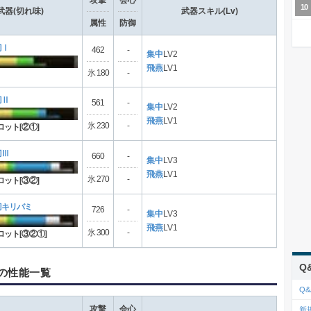
攻撃
会心
武器(切れ味)
武器スキル(Lv)
属性
防御
刀Ⅰ
462
-
集中
LV2
飛燕
LV1
氷 180
-
刀Ⅱ
561
-
集中
LV2
飛燕
LV1
氷 230
-
ロット[②①]
刀Ⅲ
660
-
集中
LV3
飛燕
LV1
氷 270
-
ロット[③②]
刀キリバミ
726
-
集中
LV3
飛燕
LV1
氷 300
-
ロット[③②①]
Q
の性能一覧
Q&
攻撃
会心
新