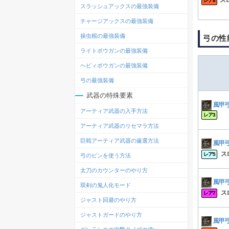
ス
レア8
スラッシュアックスの最強装備
チャージアックスの最強装備
操虫棍の最強装備
弓の性
ライトボウガンの最強装備
ヘビィボウガンの最強装備
弓の最強装備
武器の特殊要素
風甲
アーティア武器の入手方法
レア3
アーティア武器のリセマラ方法
巨戟アーティア武器の厳選方法
風甲
ス
レア5
弓のビンを使う方法
太刀のカウンターのやり方
風甲
双剣の鬼人化モード
ス
レア7
ジャスト回避のやり方
ジャストガードのやり方
風甲