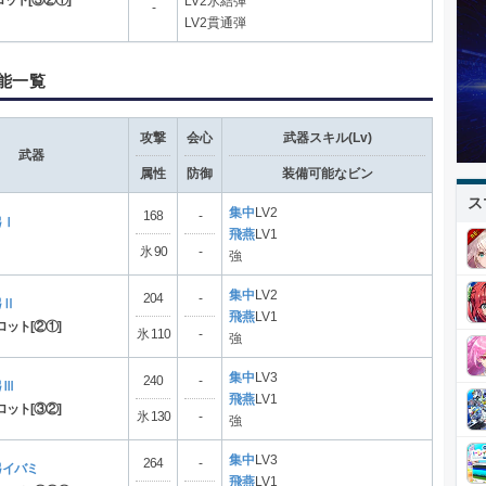
ロット[③②①]
LV2氷結弾
-
LV2貫通弾
能一覧
攻撃
会心
武器スキル(Lv)
武器
属性
防御
装備可能なビン
ス
集中
LV2
168
-
弓Ⅰ
飛燕
LV1
氷 90
-
強
集中
LV2
204
-
弓Ⅱ
飛燕
LV1
ロット[②①]
氷 110
-
強
集中
LV3
240
-
弓Ⅲ
飛燕
LV1
ロット[③②]
氷 130
-
強
集中
LV3
264
-
弓イバミ
飛燕
LV1