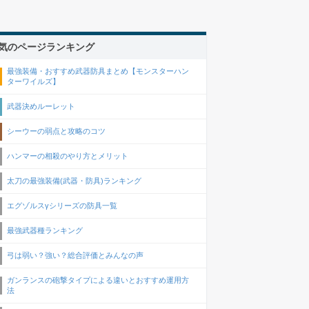
気のページランキング
最強装備・おすすめ武器防具まとめ【モンスターハン
ターワイルズ】
武器決めルーレット
シーウーの弱点と攻略のコツ
ハンマーの相殺のやり方とメリット
太刀の最強装備(武器・防具)ランキング
エグゾルスγシリーズの防具一覧
最強武器種ランキング
弓は弱い？強い？総合評価とみんなの声
ガンランスの砲撃タイプによる違いとおすすめ運用方
法