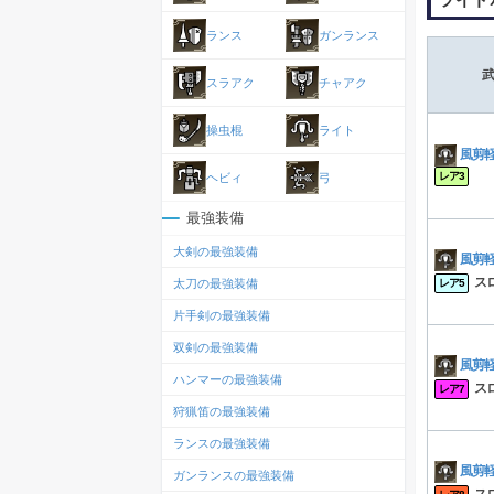
ランス
ガンランス
武
スラアク
チャアク
操虫棍
ライト
風剪
レア3
ヘビィ
弓
最強装備
大剣の最強装備
風剪
スロ
太刀の最強装備
レア5
片手剣の最強装備
双剣の最強装備
風剪
ハンマーの最強装備
スロ
レア7
狩猟笛の最強装備
ランスの最強装備
風剪
ガンランスの最強装備