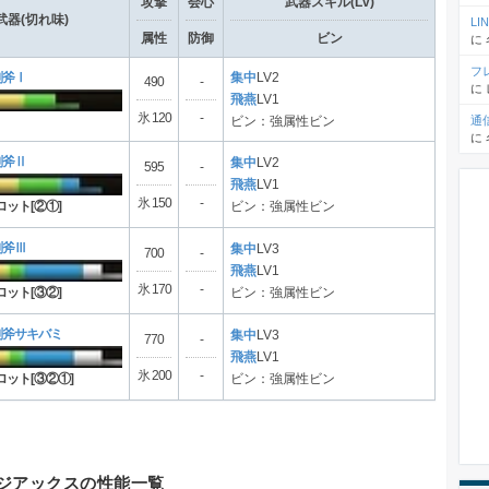
攻撃
会心
武器スキル(Lv)
武器(切れ味)
L
属性
防御
ビン
に
フ
剣斧Ⅰ
集中
LV2
490
-
に
飛燕
LV1
氷 120
-
通
ビン：強属性ビン
に
剣斧Ⅱ
集中
LV2
595
-
飛燕
LV1
氷 150
-
ロット[②①]
ビン：強属性ビン
剣斧Ⅲ
集中
LV3
700
-
飛燕
LV1
氷 170
-
ロット[③②]
ビン：強属性ビン
剣斧サキバミ
集中
LV3
770
-
飛燕
LV1
氷 200
-
ロット[③②①]
ビン：強属性ビン
ジアックスの性能一覧