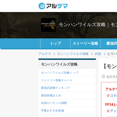
モンハンワイルズ攻略｜モ
トップ
ストーリー攻略
最強
アルテマ
モンハンワイルズ攻略
武器
ヒラバ
モンハンワイルズ攻略
【モン
モンハンワイルズ攻略トップ
最終更新
ストーリー攻略チャート
最強武器種ランキング
アルテ
最強装備まとめ
・
コラ
武器のバランス調整
FF1
序盤おすすめ装備
・
アッ