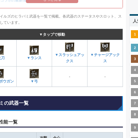
14コラボの最新情報
/
オメガ・プラネテス攻略
イルズのヒラバミ武器を一覧で掲載。各武器のステータスやスロット、ス
人
載しています。
▼タップで移動
▼スラッシュアッ
▼チャージアック
太刀
▼ランス
クス
ス
-
-
ボウガン
▼弓
ミの武器一覧
性能一覧