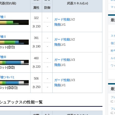
武器(切れ味)
武器スキル(Lv)
マ
属性
防御
牙槍Ⅰ
322
-
ガード性能
LV2
最
飛燕
LV1
氷 150
-
ス
牙槍Ⅱ
391
-
ガード性能
LV2
傷
飛燕
LV1
氷 190
-
ロット[②①]
称
牙槍Ⅲ
ル
460
-
ガード性能
LV3
飛燕
LV1
ワ
氷 220
-
ロット[③②]
牙槍ツキバミ
506
-
ガード性能
LV3
飛燕
LV1
氷 250
-
ロット[③②①]
最
フ
に
シュアックスの性能一覧
フ
に