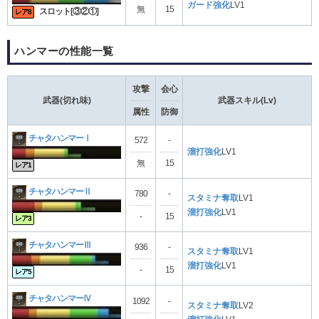
ガード強化
LV1
無
15
スロット[③②①]
レア8
ハンマーの性能一覧
攻撃
会心
武器(切れ味)
武器スキル(Lv)
属性
防御
チャタハンマーⅠ
572
-
溜打強化
LV1
無
15
レア1
チャタハンマーⅡ
780
-
スタミナ奪取
LV1
溜打強化
LV1
-
15
レア3
チャタハンマーⅢ
936
-
スタミナ奪取
LV1
溜打強化
LV1
-
15
レア5
チャタハンマーⅣ
1092
-
スタミナ奪取
LV2