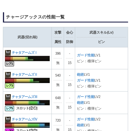
チャージアックスの性能一覧
攻撃
会心
武器スキル(Lv)
武器(切れ味)
属性
防御
ビン
チャタアームズⅠ
396
-
ガード性能
LV1
ビン：榴弾ビン
無
15
レア1
チャタアームズⅡ
砲術
LV1
540
-
ガード性能
LV1
無
15
レア3
ビン：榴弾ビン
チャタアームズⅢ
ガード性能
LV2
648
-
砲術
LV1
無
15
スロット[②①]
ビン：榴弾ビン
レア5
チャタアームズⅣ
ガード性能
LV2
720
-
砲術
LV1
無
15
スロット[③②]
ビン：榴弾ビン
レア7