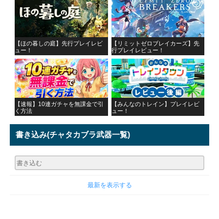
【ほの暮しの庭】先行プレイレビ
【リミットゼロブレイカーズ】先
ュー！
行プレイレビュー！
【速報】10連ガチャを無課金で引
【みんなのトレイン】プレイレビ
く方法
ュー！
書き込み
(チャタカブラ武器一覧)
最新を表示する