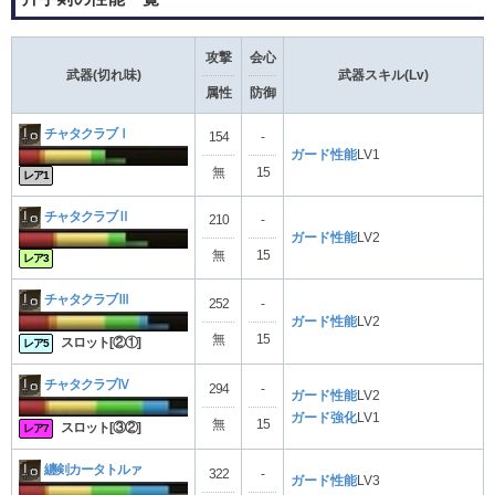
攻撃
会心
武器(切れ味)
武器スキル(Lv)
属性
防御
チャタクラブⅠ
154
-
ガード性能
LV1
無
15
レア1
チャタクラブⅡ
210
-
ガード性能
LV2
無
15
レア3
チャタクラブⅢ
252
-
ガード性能
LV2
無
15
スロット[②①]
レア5
チャタクラブⅣ
294
-
ガード性能
LV2
ガード強化
LV1
無
15
スロット[③②]
レア7
纏剣カータトルァ
322
-
ガード性能
LV3