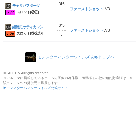
315
チャタバスターⅣ
ファーストショット
LV3
スロット[③②]
レア7
-
345
纏砲モッティカマン
ファーストショット
LV3
スロット[③②①]
レア8
-
モンスターハンターワイルズ攻略トップへ
©CAPCOM All rights reserved.
※アルテマに掲載しているゲーム内画像の著作権、商標権その他の知的財産権は、当
該コンテンツの提供元に帰属します
▶モンスターハンターワイルズ公式サイト