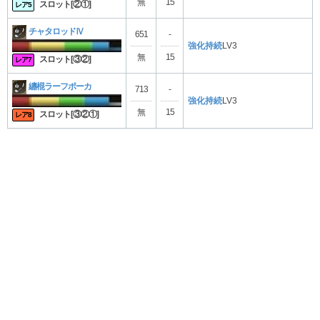
無
15
スロット[②①]
レア5
チャタロッドⅣ
651
-
強化持続
LV3
無
15
スロット[③②]
レア7
纏棍ラーフポーカ
713
-
強化持続
LV3
無
15
スロット[③②①]
レア8