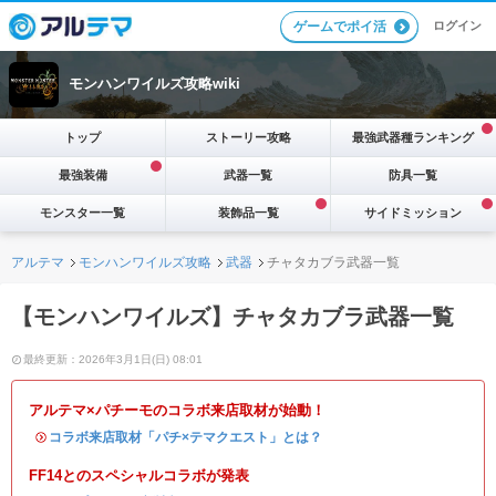
ログイン
ゲームでポイ活
モンハンワイルズ攻略wiki
トップ
ストーリー攻略
最強武器種ランキング
最強装備
武器一覧
防具一覧
モンスター一覧
装飾品一覧
サイドミッション
アルテマ
モンハンワイルズ攻略
武器
チャタカブラ武器一覧
【モンハンワイルズ】チャタカブラ武器一覧
最終更新：2026年3月1日(日) 08:01
アルテマ×パチーモのコラボ来店取材が始動！
・
コラボ来店取材「パチ×テマクエスト」とは？
FF14とのスペシャルコラボが発表