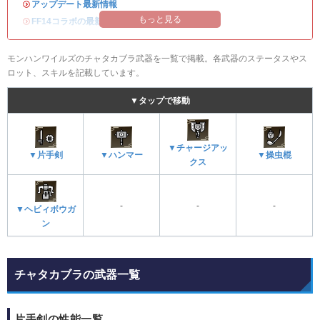
・
アップデート最新情報
もっと見る
・
FF14コラボの最新情報
/
オメガ・プラネテス攻略
モンハンワイルズのチャタカブラ武器を一覧で掲載。各武器のステータスやス
ロット、スキルを記載しています。
▼タップで移動
▼チャージアッ
▼片手剣
▼ハンマー
▼操虫棍
クス
-
-
-
▼ヘビィボウガ
ン
チャタカブラの武器一覧
片手剣の性能一覧