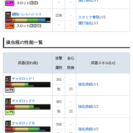
溜打強化
LV1
-
-
スロット[③②]
レア7
纏槌ハシャハトゥリ
1196
-
スタミナ奪取
LV3
溜打強化
LV1
-
-
スロット[③②①]
レア8
操虫棍の性能一覧
攻撃
会心
武器(切れ味)
武器スキル(Lv)
属性
防御
チャタロッドⅠ
341
-
強化持続
LV1
無
15
レア1
チャタロッドⅡ
465
-
強化持続
LV2
無
15
レア3
チャタロッドⅢ
558
-
強化持続
LV2