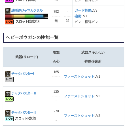
纏盾斧ジャマカクタル
ガード性能
LV3
792
-
砲術
LV1
無
15
スロット[③②①]
ビン：榴弾ビン
レア8
ヘビーボウガンの性能一覧
攻撃
武器スキル(Lv)
武器(リロード)
会心
特殊弾速射
165
チャタバスターI
ファーストショット
LV1
レア1
-
225
チャタバスターⅡ
ファーストショット
LV2
レア3
-
270
チャタバスターⅢ
ファーストショット
LV2
スロット[②①]
レア5
-