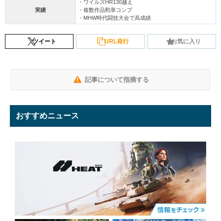
・ワイルズHR130越え
実績
・複数作品勲章コンプ
・MHW時代闘技大会で高成績
ツイート
URL発行
お気に入り
記事について指摘する
おすすめニュース