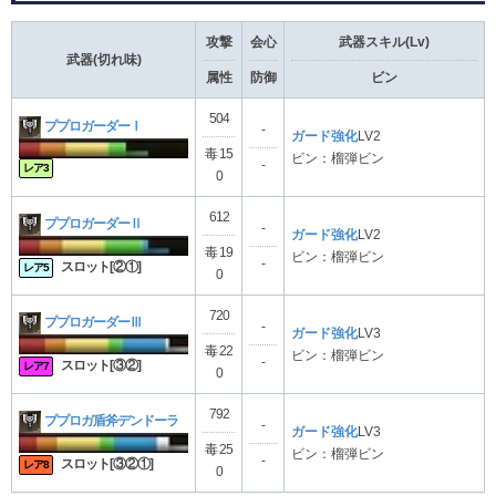
攻撃
会心
武器スキル(Lv)
武器(切れ味)
属性
防御
ビン
504
ププロガーダーⅠ
-
ガード強化
LV2
毒 15
ビン：榴弾ビン
-
レア3
0
612
ププロガーダーⅡ
-
ガード強化
LV2
毒 19
ビン：榴弾ビン
-
スロット[②①]
レア5
0
720
ププロガーダーⅢ
-
ガード強化
LV3
毒 22
ビン：榴弾ビン
-
スロット[③②]
レア7
0
792
ププロガ盾斧デンドーラ
-
ガード強化
LV3
毒 25
ビン：榴弾ビン
-
スロット[③②①]
レア8
0