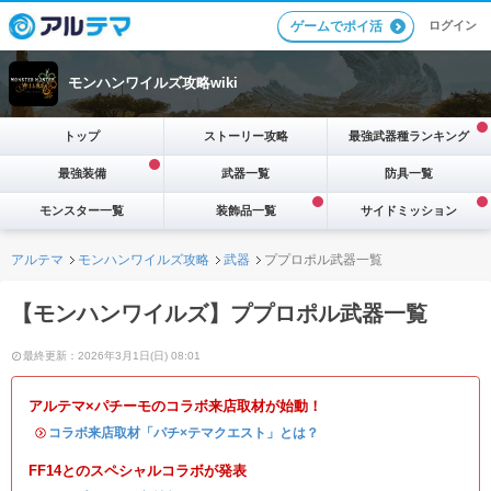
ログイン
ゲームでポイ活
モンハンワイルズ攻略wiki
トップ
ストーリー攻略
最強武器種ランキング
最強装備
武器一覧
防具一覧
モンスター一覧
装飾品一覧
サイドミッション
アルテマ
モンハンワイルズ攻略
武器
ププロポル武器一覧
【モンハンワイルズ】ププロポル武器一覧
最終更新：2026年3月1日(日) 08:01
アルテマ×パチーモのコラボ来店取材が始動！
・
コラボ来店取材「パチ×テマクエスト」とは？
FF14とのスペシャルコラボが発表