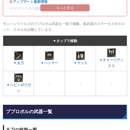
・
アップデート最新情報
もっと見る
・
FF14コラボの最新情報
/
オメガ・プラネテス攻略
モンハンワイルズのププロポル武器を一覧で掲載。各武器のステータスやスロ
ット、スキルを記載しています。
▼タップで移動
▼チャージアッ
▼太刀
▼ハンマー
▼ランス
クス
-
-
-
▼ヘビィボウガ
ン
ププロポルの武器一覧
太刀の性能一覧