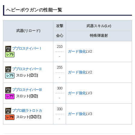
ヘビーボウガンの性能一覧
攻撃
武器スキル(Lv)
武器(リロード)
会心
特殊弾速射
210
ププロスナイパーⅠ
ガード強化
LV2
レア3
-
255
ププロスナイパーⅡ
ガード強化
LV2
スロット[②①]
レア5
-
300
ププロスナイパーⅢ
ガード強化
LV3
スロット[③②]
レア7
-
330
ププロ銃ラトロトカ
ガード強化
LV3
スロット[③②①]
レア8
-