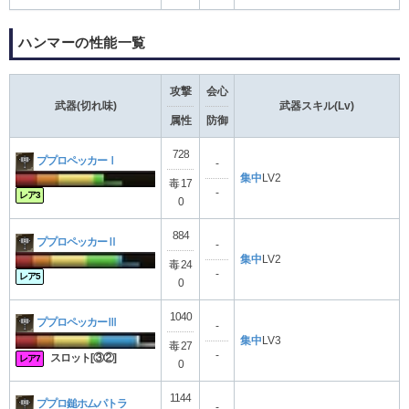
ハンマーの性能一覧
攻撃
会心
武器(切れ味)
武器スキル(Lv)
属性
防御
728
ププロペッカーⅠ
-
集中
LV2
毒 17
-
レア3
0
884
ププロペッカーⅡ
-
集中
LV2
毒 24
-
レア5
0
1040
ププロペッカーⅢ
-
集中
LV3
毒 27
-
スロット[③②]
レア7
0
1144
ププロ鎚ホムパトラ
-