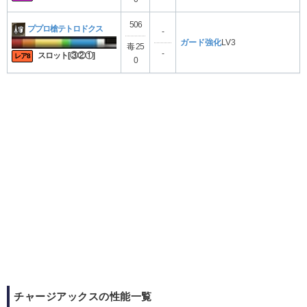
506
ププロ槍テトロドクス
-
ガード強化
LV3
毒 25
-
スロット[③②①]
レア8
0
チャージアックスの性能一覧