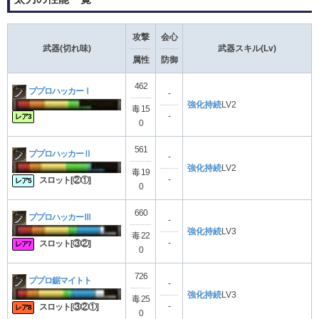
攻撃
会心
武器(切れ味)
武器スキル(Lv)
属性
防御
462
ププロハッカーⅠ
-
強化持続
LV2
毒 15
-
レア3
0
561
ププロハッカーⅡ
-
強化持続
LV2
毒 19
-
スロット[②①]
レア5
0
660
ププロハッカーⅢ
-
強化持続
LV3
毒 22
-
スロット[③②]
レア7
0
726
ププロ鋸マイトト
-
強化持続
LV3
毒 25
-
スロット[③②①]
レア8
0