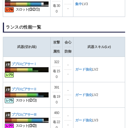
集中
LV3
毒 30
-
スロット[③②①]
レア8
0
ランスの性能一覧
攻撃
会心
武器(切れ味)
武器スキル(Lv)
属性
防御
322
ププロピアサーⅠ
-
ガード強化
LV2
毒 15
-
レア3
0
391
ププロピアサーⅡ
-
ガード強化
LV2
毒 19
-
スロット[②①]
レア5
0
460
ププロピアサーⅢ
-
ガード強化
LV3
毒 22
-
スロット[③②]
レア7
0