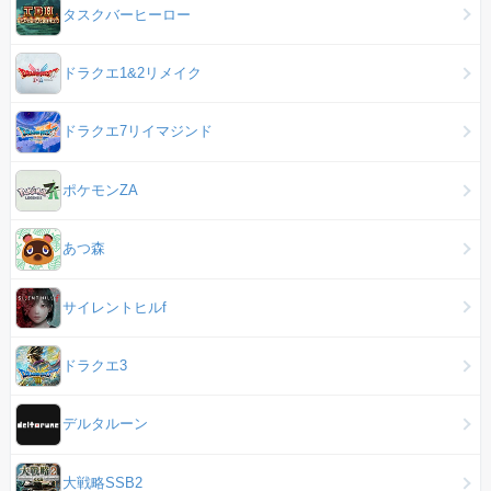
タスクバーヒーロー
ドラクエ1&2リメイク
ドラクエ7リイマジンド
ポケモンZA
あつ森
サイレントヒルf
ドラクエ3
デルタルーン
大戦略SSB2