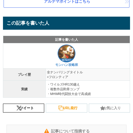
アルテマポイントはこちら
この記事を書いた人
記事を書いた人
モンハン攻略班
全ナンバリングタイトル
プレイ歴
+フロンティア
・ワイルズHR130越え
実績
・複数作品勲章コンプ
・MHW時代闘技大会で高成績
ツイート
URL発行
お気に入り
記事について指摘する