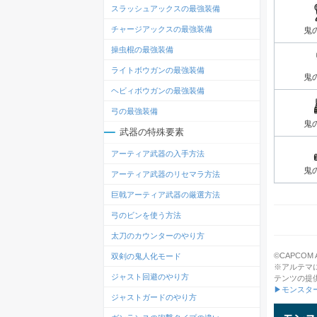
スラッシュアックスの最強装備
チャージアックスの最強装備
鬼
操虫棍の最強装備
ライトボウガンの最強装備
鬼
ヘビィボウガンの最強装備
弓の最強装備
鬼
武器の特殊要素
アーティア武器の入手方法
鬼
アーティア武器のリセマラ方法
巨戟アーティア武器の厳選方法
弓のビンを使う方法
太刀のカウンターのやり方
©CAPCOM All
双剣の鬼人化モード
※アルテマ
ジャスト回避のやり方
テンツの提
▶モンスタ
ジャストガードのやり方