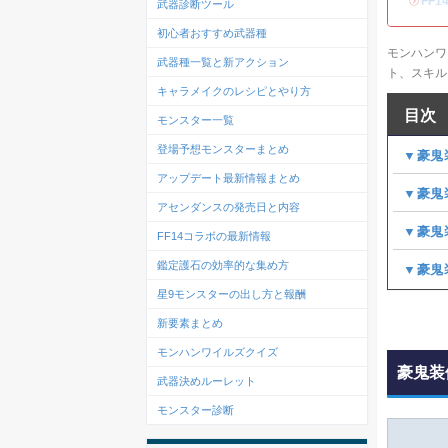
・
FF
武器診断ツール
初心者おすすめ武器種
モンハンワ
武器種一覧と新アクション
ト、スキ
キャラメイクのレシピとやり方
目次
モンスター一覧
登場予想モンスターまとめ
▼豪鬼
アップデート最新情報まとめ
▼豪鬼
アセンダンスの発売日と内容
▼豪鬼
FF14コラボの最新情報
鑑定護石の効率的な集め方
▼豪鬼
星9モンスターの出し方と報酬
新要素まとめ
モンハンワイルズクイズ
豪鬼装
武器決めルーレット
モンスター診断