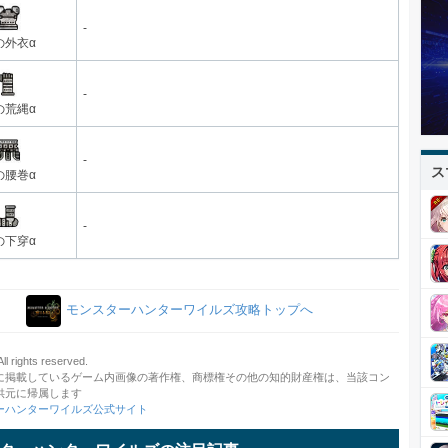
-
の外衣α
-
の荒縄α
-
ス
の腰巻α
-
の下穿α
モンスターハンターワイルズ攻略トップへ
 rights reserved.
に掲載しているゲーム内画像の著作権、商標権その他の知的財産権は、当該コン
供元に帰属します
ーハンターワイルズ公式サイト