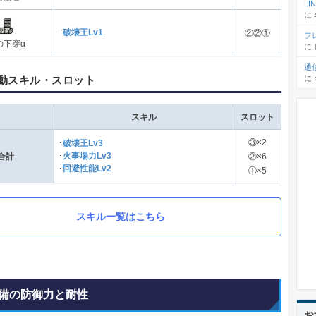
L
に
･
破壊王Lv1
②②①
フ
の下穿α
に
通
動スキル・スロット
に
スキル
スロット
③×2
･
破壊王Lv3
･
火事場力Lv3
合計
②×6
･
回避性能Lv2
①×5
スキル一覧はこちら
備の防御力と耐性
お