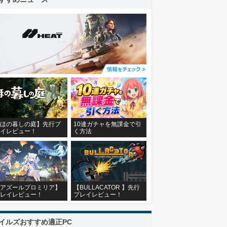
ほの暮しの庭】先行プ
10連ガチャを無課金で引
イレビュー！
く方法
アズールプロミリア】
【BULLACATOR 】先行
レイレビュー！
プレイレビュー！
イルズおすすめ適正PC