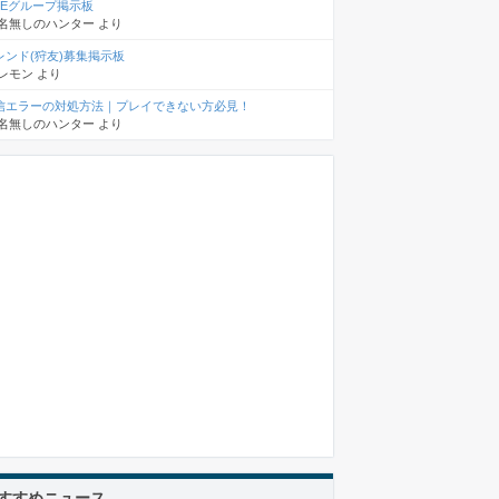
INEグループ掲示板
名無しのハンター
より
レンド(狩友)募集掲示板
レモン
より
信エラーの対処方法｜プレイできない方必見！
名無しのハンター
より
すすめニュース