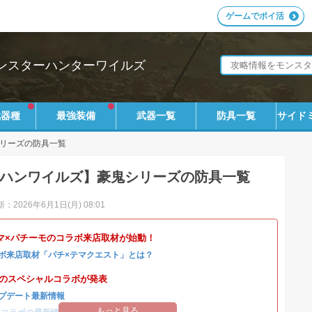
ゲームでポイ活
ンスターハンターワイルズ
武器種
最強装備
武器一覧
防具一覧
サイド
リーズの防具一覧
ハンワイルズ】豪鬼シリーズの防具一覧
：2026年6月1日(月) 08:01
マ×パチーモのコラボ来店取材が始動！
ボ来店取材「パチ×テマクエスト」とは？
4とのスペシャルコラボが発表
プデート最新情報
もっと見る