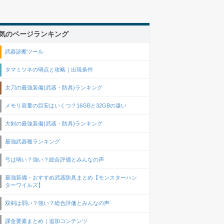
気のページランキング
武器診断ツール
タマミツネの弱点と攻略｜出現条件
太刀の最強装備(武器・防具)ランキング
メモリ容量の目安はいくつ？16GBと32GBの違い
大剣の最強装備(武器・防具)ランキング
最強武器種ランキング
弓は弱い？強い？総合評価とみんなの声
最強装備・おすすめ武器防具まとめ【モンスターハン
ターワイルズ】
双剣は弱い？強い？総合評価とみんなの声
課金要素まとめ｜追加コンテンツ