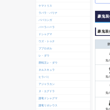
ケマトリス
ラバラ・バリナ
豪鬼装
ババコンガ
バーラハーラ
豪鬼装
ドシャグマ
ウズ・トゥナ
ププロポル
レ・ダウ
鬼
歴戦王レ・ダウ
ネルスキュラ
鬼
ヒラバミ
アジャラカン
ヌ・エグドラ
鬼
護竜ドシャグマ
護竜リオレウス
鬼