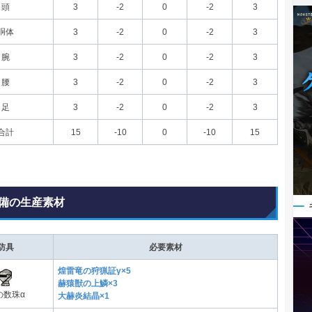
頭
3
-2
0
-2
3
胴体
3
-2
0
-2
3
腕
3
-2
0
-2
3
腰
3
-2
0
-2
3
足
3
-2
0
-2
3
合計
15
-10
0
-10
15
備の生産素材
防具
必要素材
煌雷竜の狩猟証γ×5
赫猿獣の上鱗×3
の数珠α
大赫炎結晶×1