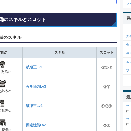
マ
最
備のスキルとスロット
ス
備のスキル
傷
防具名
スキル
スロット
称
ル
･
破壊王Lv1
②②①
ワ
の数珠α
･
火事場力Lv3
③①
の外衣α
最
･
破壊王Lv1
②②①
フ
の荒縄α
に
フ
に
･
回避性能Lv2
③①
の腰巻α