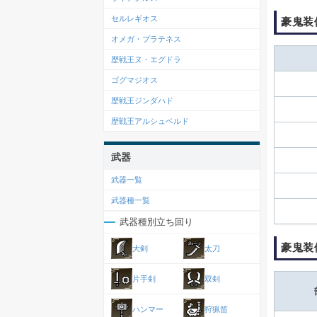
セルレギオス
豪鬼装
オメガ・プラテネス
歴戦王ヌ・エグドラ
ゴグマジオス
歴戦王ジンダハド
歴戦王アルシュベルド
武器
武器一覧
武器種一覧
武器種別立ち回り
豪鬼装
大剣
太刀
片手剣
双剣
ハンマー
狩猟笛