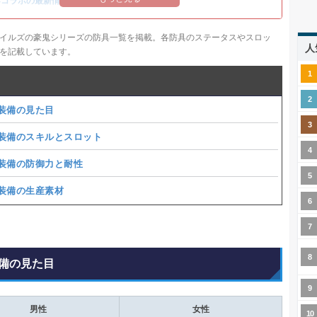
14コラボの最新情報
/
オメガ・プラネテス攻略
イルズの豪鬼シリーズの防具一覧を掲載。各防具のステータスやスロッ
人
ルを記載しています。
装備の見た目
装備のスキルとスロット
装備の防御力と耐性
装備の生産素材
備の見た目
男性
女性