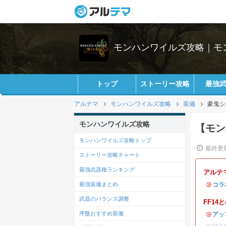
モンハンワイルズ攻略｜モ
トップ
ストーリー攻略
最強
アルテマ
モンハンワイルズ攻略
装備
豪鬼シ
モンハンワイルズ攻略
【モン
モンハンワイルズ攻略トップ
最終更新
ストーリー攻略チャート
最強武器種ランキング
アルテ
最強装備まとめ
・
コラ
武器のバランス調整
FF1
序盤おすすめ装備
・
アッ