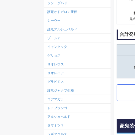
ジン・ダハド
護竜オドガロン亜種
鬼
シーウー
護竜アルシュベルド
合計発
ゾ・シア
イャンクック
ゲリョス
リオレウス
リオレイア
グラビモス
護竜ジャナフ亜種
ゴアマガラ
ドドブランゴ
アルシュベルド
豪鬼装
タマミツネ
ラギアクルス