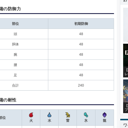
備の防御力
部位
初期防御
頭
48
胴体
48
腕
48
腰
48
【
レ
足
48
合計
240
備の耐性
【
プ
部位
火
水
雷
氷
龍
ワ