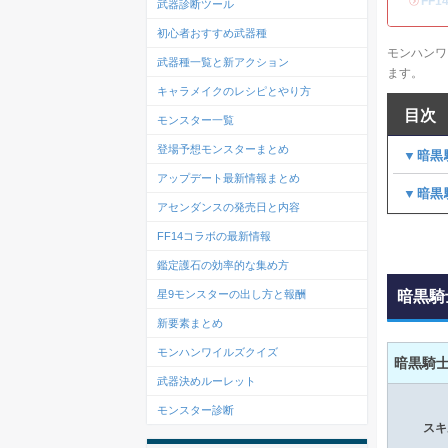
・
FF
武器診断ツール
初心者おすすめ武器種
モンハンワ
武器種一覧と新アクション
ます。
キャラメイクのレシピとやり方
目次
モンスター一覧
登場予想モンスターまとめ
▼暗黒
アップデート最新情報まとめ
▼暗黒
アセンダンスの発売日と内容
FF14コラボの最新情報
鑑定護石の効率的な集め方
星9モンスターの出し方と報酬
暗黒騎
新要素まとめ
モンハンワイルズクイズ
暗黒騎
武器決めルーレット
モンスター診断
スキ