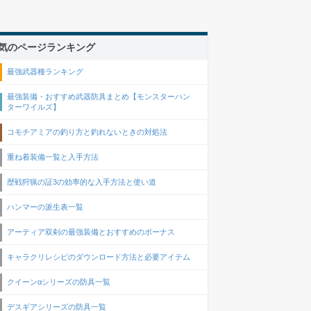
気のページランキング
最強武器種ランキング
最強装備・おすすめ武器防具まとめ【モンスターハン
ターワイルズ】
コモチアミアの釣り方と釣れないときの対処法
重ね着装備一覧と入手方法
歴戦狩猟の証3の効率的な入手方法と使い道
ハンマーの派生表一覧
アーティア双剣の最強装備とおすすめのボーナス
キャラクリレシピのダウンロード方法と必要アイテム
クイーンαシリーズの防具一覧
デスギアシリーズの防具一覧