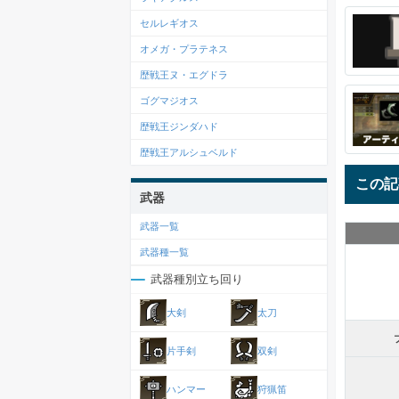
セルレギオス
オメガ・プラテネス
歴戦王ヌ・エグドラ
ゴグマジオス
歴戦王ジンダハド
歴戦王アルシュベルド
この記
武器
武器一覧
武器種一覧
武器種別立ち回り
大剣
太刀
片手剣
双剣
ハンマー
狩猟笛