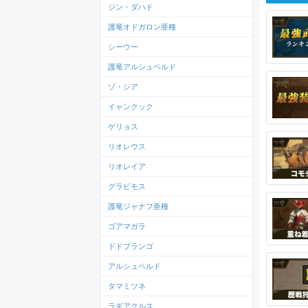
ジン・ダハド
護竜オドガロン亜種
シーウー
護竜アルシュベルド
ゾ・シア
イャンクック
ゲリョス
リオレウス
リオレイア
グラビモス
護竜ジャナフ亜種
ゴアマガラ
ドドブランゴ
アルシュベルド
タマミツネ
ラギアクルス