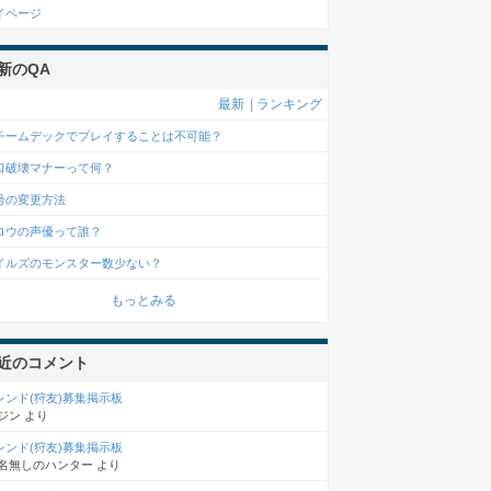
イページ
新のQA
最新
|
ランキング
チームデックでプレイすることは不可能？
口破壊マナーって何？
号の変更方法
ロウの声優って誰？
イルズのモンスター数少ない？
もっとみる
近のコメント
レンド(狩友)募集掲示板
ジン
より
レンド(狩友)募集掲示板
名無しのハンター
より