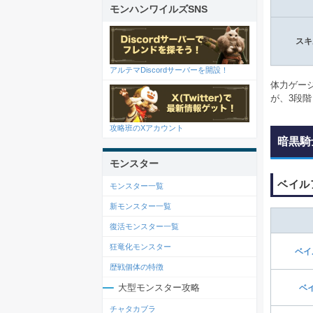
モンハンワイルズSNS
スキ
アルテマDiscordサーバーを開設！
体力ゲー
が、3段
攻略班のXアカウント
暗黒騎
モンスター
ベイル
モンスター一覧
新モンスター一覧
復活モンスター一覧
狂竜化モンスター
ベイ
歴戦個体の特徴
大型モンスター攻略
ベ
チャタカブラ