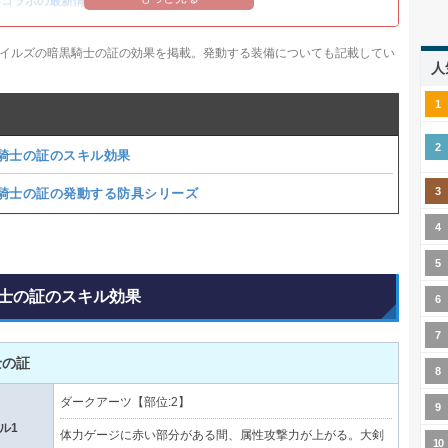
14コラボの最新情報
/
オメガ・プラネテス攻略
イルズの暗黒騎士の証の効果を掲載。発動する装備についても記載してい
人
騎士の証のスキル効果
騎士の証の発動する防具シリーズ
士の証のスキル効果
士の証
ダークアーツ【部位:2】
ル1
体力ゲージに赤い部分がある間、属性攻撃力が上がる。大剣