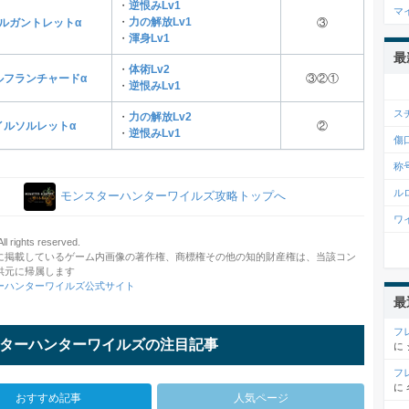
・
逆恨みLv1
マ
・
力の解放Lv1
ルガントレットα
③
・
渾身Lv1
最
・
体術Lv2
ルフランチャードα
③②①
・
逆恨みLv1
ス
・
力の解放Lv2
イルソルレットα
②
・
逆恨みLv1
傷
称
ル
モンスターハンターワイルズ攻略トップへ
ワ
 rights reserved.
に掲載しているゲーム内画像の著作権、商標権その他の知的財産権は、当該コン
供元に帰属します
ーハンターワイルズ公式サイト
最
フ
ターハンターワイルズの注目記事
に
フ
に
おすすめ記事
人気ページ