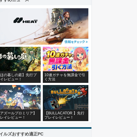
ほの暮しの庭】先行プ
10連ガチャを無課金で引
イレビュー！
く方法
アズールプロミリア】
【BULLACATOR 】先行
レイレビュー！
プレイレビュー！
イルズおすすめ適正PC