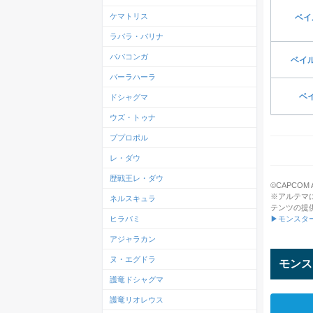
ケマトリス
ベイ
ラバラ・バリナ
ババコンガ
ベイ
バーラハーラ
ベ
ドシャグマ
ウズ・トゥナ
ププロポル
レ・ダウ
歴戦王レ・ダウ
©CAPCOM All
※アルテマ
ネルスキュラ
テンツの提
ヒラバミ
▶モンスタ
アジャラカン
ヌ・エグドラ
モンス
護竜ドシャグマ
護竜リオレウス