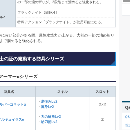
の一部の溜め斬りが、3段階まで溜めると強化される。
ブラックナイト【部位:4】
ル2
特殊アクション「ブラックナイト」が使用可能になる。
ジに赤い部分がある間、属性攻撃力が上がる。大剣の一部の溜め斬り
階まで溜めると強化される。
士の証の発動する防具シリーズ
アーマーαシリーズ
防具名
スキル
スロット
・
逆恨みLv2
ルバーゴネットα
①①
・
渾身Lv2
Q
・
力の解放Lv2
Q&
イルキュイラスα
②
・
納刀術Lv2
新