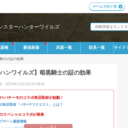
ゲームでポイ活
ンスターハンターワイルズ
武器種
最強装備
武器一覧
防具一覧
サイド
騎士の証の効果
ハンワイルズ】暗黒騎士の証の効果
：2025年12月1日(月) 08:01
マ×パチーモのコラボ来店取材が始動！
ボ来店取材「パチ×テマクエスト」とは？
4とのスペシャルコラボが発表
プデート最新情報
もっと見る