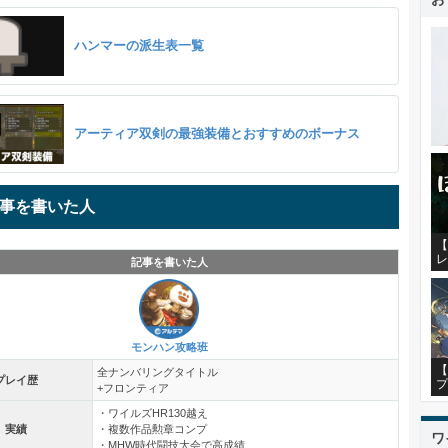
ハンマーの派生表一覧
アーティア双剣の最強装備とおすすめのボーナス
事を書いた人
【
レ
記事を書いた人
モンハン攻略班
【
全ナンバリングタイトル
プレイ歴
プ
+フロンティア
・ワイルズHR130越え
実績
・複数作品勲章コンプ
ワ
・MHW時代闘技大会で高成績