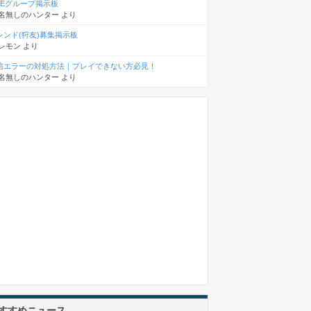
INEグループ掲示板
名無しのハンター
より
レンド(狩友)募集掲示板
レモン
より
信エラーの対処方法｜プレイできない方必見！
名無しのハンター
より
すすめニュース