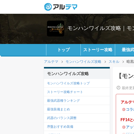
モンハンワイルズ攻略｜モ
トップ
ストーリー攻略
最強
アルテマ
モンハンワイルズ攻略
スキル
暗黒
モンハンワイルズ攻略
【モン
モンハンワイルズ攻略トップ
最終更新
ストーリー攻略チャート
最強武器種ランキング
アルテ
最強装備まとめ
・
コラ
武器のバランス調整
FF1
序盤おすすめ装備
・
アッ