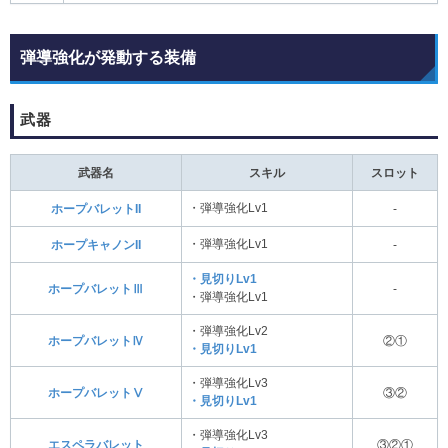
弾導強化が発動する装備
武器
武器名
スキル
スロット
・弾導強化Lv1
ホープバレットII
-
・弾導強化Lv1
ホープキャノンII
-
・見切りLv1
ホープバレットⅢ
-
・弾導強化Lv1
・弾導強化Lv2
ホープバレットⅣ
②①
・見切りLv1
・弾導強化Lv3
ホープバレットⅤ
③②
・見切りLv1
・弾導強化Lv3
エスペラバレット
③②①