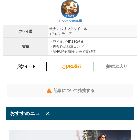
モンハン攻略班
全ナンバリングタイトル
プレイ歴
+フロンティア
・ワイルズHR130越え
実績
・複数作品勲章コンプ
・MHW時代闘技大会で高成績
ツイート
URL発行
お気に入り
記事について指摘する
おすすめニュース