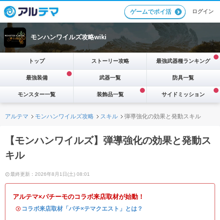
ログイン
ゲームでポイ活
モンハンワイルズ攻略wiki
トップ
ストーリー攻略
最強武器種ランキング
最強装備
武器一覧
防具一覧
モンスター一覧
装飾品一覧
サイドミッション
アルテマ
モンハンワイルズ攻略
スキル
弾導強化の効果と発動スキル
【モンハンワイルズ】弾導強化の効果と発動ス
キル
最終更新：2026年8月1日(土) 08:01
アルテマ×パチーモのコラボ来店取材が始動！
・
コラボ来店取材「パチ×テマクエスト」とは？