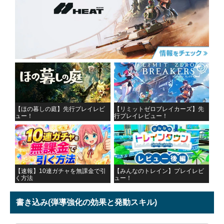
【ほの暮しの庭】先行プレイレビ
【リミットゼロブレイカーズ】先
ュー！
行プレイレビュー！
【速報】10連ガチャを無課金で引
【みんなのトレイン】プレイレビ
く方法
ュー！
書き込み
(弾導強化の効果と発動スキル)