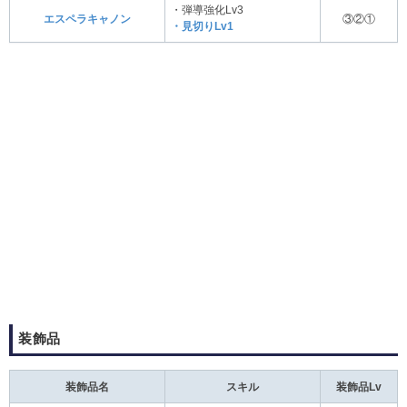
・弾導強化Lv3
エスペラキャノン
③②①
・見切りLv1
装飾品
装飾品名
スキル
装飾品Lv