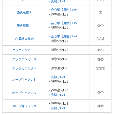
・見切りLv1
・会心撃【属性】Lv1
護火竜砲Ⅰ
①
・弾導強化Lv1
・会心撃【属性】Lv2
護火竜砲Ⅱ
②①
・弾導強化Lv1
・会心撃【属性】Lv2
白鳳護火竜砲
③②①
・弾導強化Lv1
・弾導強化Lv2
クックアンガーⅠ
②①
・弾導強化Lv3
クックアンガーⅡ
③②
・弾導強化Lv3
クックカウンター
③②①
・見切りLv1
ホープキャノンⅢ
-
・弾導強化Lv1
・弾導強化Lv2
ホープキャノンⅣ
②①
・見切りLv1
・弾導強化Lv3
ホープキャノンV
③②
・見切りLv1