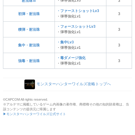
・弾導強化Lv3
射法珠Ⅲ
3
・ファーストショットLv3
初弾・射法珠
3
・弾導強化Lv1
・フォースショットLv3
積弾・射法珠
3
・弾導強化Lv1
・集中Lv3
集中・射法珠
3
・弾導強化Lv1
・毒ダメージ強化
強毒・射法珠
3
・弾導強化Lv1
モンスターハンターワイルズ攻略トップへ
©CAPCOM All rights reserved.
※アルテマに掲載しているゲーム内画像の著作権、商標権その他の知的財産権は、当
該コンテンツの提供元に帰属します
▶モンスターハンターワイルズ公式サイト