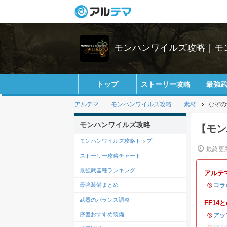
モンハンワイルズ攻略｜モ
トップ
ストーリー攻略
最強
アルテマ
モンハンワイルズ攻略
素材
なぞの
モンハンワイルズ攻略
【モン
モンハンワイルズ攻略トップ
最終更新
ストーリー攻略チャート
最強武器種ランキング
アルテ
最強装備まとめ
・
コラ
武器のバランス調整
FF1
序盤おすすめ装備
・
アッ