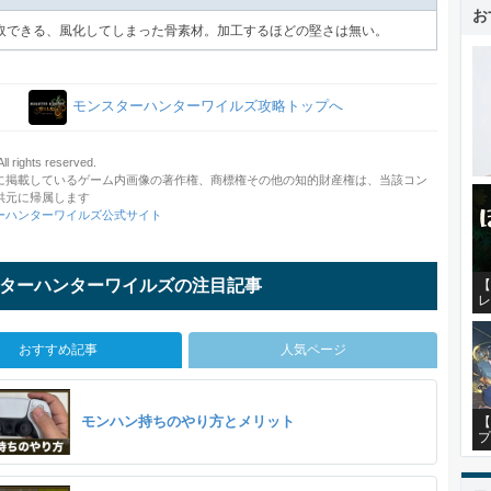
お
取できる、風化してしまった骨素材。加工するほどの堅さは無い。
モンスターハンターワイルズ攻略トップへ
 rights reserved.
に掲載しているゲーム内画像の著作権、商標権その他の知的財産権は、当該コン
供元に帰属します
ーハンターワイルズ公式サイト
ターハンターワイルズの注目記事
【
レ
おすすめ記事
人気ページ
モンハン持ちのやり方とメリット
【
プ