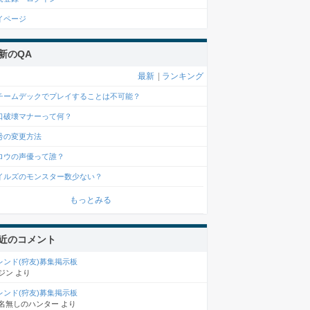
イページ
新のQA
最新
|
ランキング
チームデックでプレイすることは不可能？
口破壊マナーって何？
号の変更方法
ロウの声優って誰？
イルズのモンスター数少ない？
もっとみる
近のコメント
レンド(狩友)募集掲示板
ジン
より
レンド(狩友)募集掲示板
名無しのハンター
より