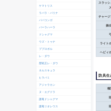
スラッシ
ケマトリス
ラバラ・バリナ
チャージ
ババコンガ
操
バーラハーラ
ドシャグマ
ウズ・トゥナ
ライト
ププロポル
ヘビィ
レ・ダウ
歴戦王レ・ダウ
ネルスキュラ
防具生
ヒラバミ
アジャラカン
種
ヌ・エグドラ
護竜ドシャグマ
護竜リオレウス