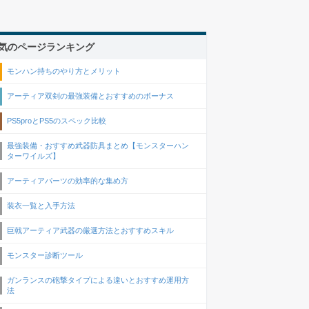
気のページランキング
モンハン持ちのやり方とメリット
アーティア双剣の最強装備とおすすめのボーナス
PS5proとPS5のスペック比較
最強装備・おすすめ武器防具まとめ【モンスターハン
ターワイルズ】
アーティアパーツの効率的な集め方
装衣一覧と入手方法
巨戟アーティア武器の厳選方法とおすすめスキル
モンスター診断ツール
ガンランスの砲撃タイプによる違いとおすすめ運用方
法