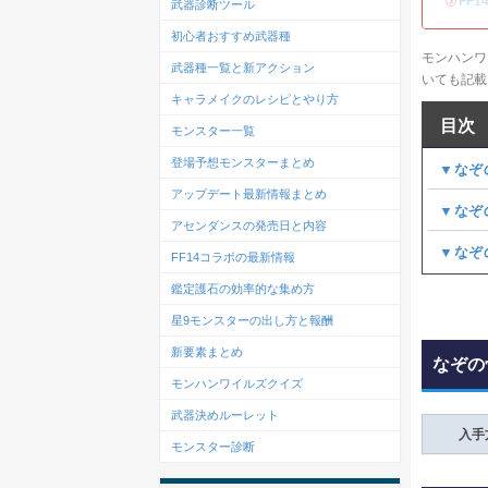
・
FF
武器診断ツール
初心者おすすめ武器種
モンハンワ
武器種一覧と新アクション
いても記載
キャラメイクのレシピとやり方
目次
モンスター一覧
登場予想モンスターまとめ
▼なぞ
アップデート最新情報まとめ
▼なぞ
アセンダンスの発売日と内容
▼なぞ
FF14コラボの最新情報
鑑定護石の効率的な集め方
星9モンスターの出し方と報酬
新要素まとめ
なぞの
モンハンワイルズクイズ
武器決めルーレット
入手
モンスター診断