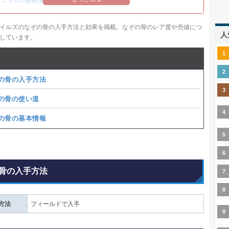
14コラボの最新情報
/
オメガ・プラネテス攻略
イルズのなぞの骨の入手方法と効果を掲載。なぞの骨のレア度や売値につ
人
しています。
の骨の入手方法
の骨の使い道
の骨の基本情報
骨の入手方法
方法
フィールドで入手