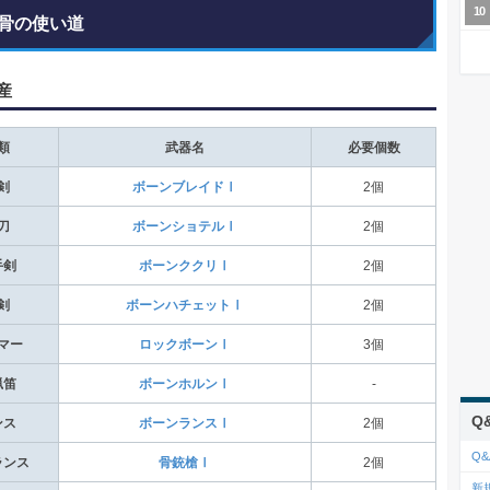
骨の使い道
産
類
武器名
必要個数
剣
ボーンブレイドⅠ
2個
刀
ボーンショテルⅠ
2個
手剣
ボーンククリⅠ
2個
剣
ボーンハチェットⅠ
2個
マー
ロックボーンⅠ
3個
猟笛
ボーンホルンⅠ
-
Q
ンス
ボーンランスⅠ
2個
Q&
ランス
骨銃槍Ⅰ
2個
新