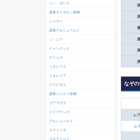
ジン・ダハド
護竜オドガロン亜種
シーウー
護竜アルシュベルド
ゾ・シア
イャンクック
ゲリョス
リオレウス
リオレイア
なぞの
グラビモス
護竜ジャナフ亜種
ゴアマガラ
ドドブランゴ
レ
アルシュベルド
レ
タマミツネ
ラギアクルス