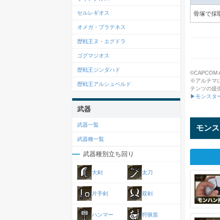
セルレギオス
骨塚で採
オメガ・プラテネス
歴戦王ヌ・エグドラ
ゴグマジオス
歴戦王ジンダハド
©CAPCOM All
※アルテマ
歴戦王アルシュベルド
テンツの提
▶モンスタ
武器
武器一覧
モンス
武器種一覧
武器種別立ち回り
大剣
太刀
片手剣
双剣
ハンマー
狩猟笛