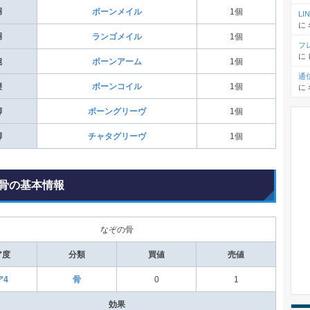
胴
ボーンメイル
1個
L
に
胴
ランゴメイル
1個
フ
に
腕
ボーンアーム
1個
通
腰
ボーンコイル
1個
に
脚
ボーングリーヴ
1個
脚
チャタグリーヴ
1個
骨の基本情報
なぞの骨
ア度
分類
買値
売値
ア4
骨
0
1
効果