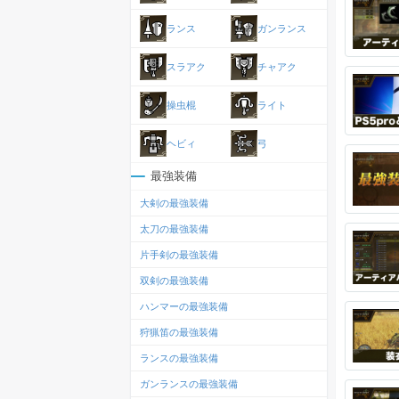
ランス
ガンランス
スラアク
チャアク
操虫棍
ライト
ヘビィ
弓
最強装備
大剣の最強装備
太刀の最強装備
片手剣の最強装備
双剣の最強装備
ハンマーの最強装備
狩猟笛の最強装備
ランスの最強装備
ガンランスの最強装備