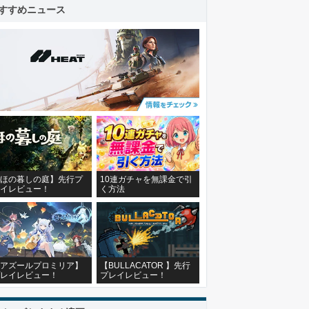
すすめニュース
ほの暮しの庭】先行プ
10連ガチャを無課金で引
イレビュー！
く方法
アズールプロミリア】
【BULLACATOR 】先行
レイレビュー！
プレイレビュー！