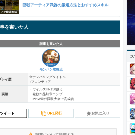
巨戟アーティア武器の厳選方法とおすすめスキル
事を書いた人
記事を書いた人
ス
モンハン攻略班
全ナンバリングタイトル
プレイ歴
+フロンティア
・ワイルズHR130越え
実績
・複数作品勲章コンプ
・MHW時代闘技大会で高成績
ツイート
URL発行
お気に入り
記事について指摘する