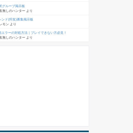
INEグループ掲示板
名無しのハンター
より
レンド(狩友)募集掲示板
レモン
より
信エラーの対処方法｜プレイできない方必見！
名無しのハンター
より