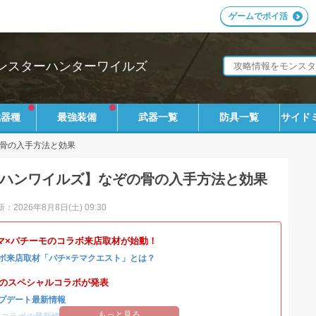
ゲームでポイ活
ンスターハンターワイルズ
武器種
最強装備
武器一覧
防具一覧
サイド
骨の入手方法と効果
ハンワイルズ】なぞの骨の入手方法と効果
：2026年8月8日(土) 09:30
マ×パチーモのコラボ来店取材が始動！
ボ来店取材「パチ×テマクエスト」とは？
4とのスペシャルコラボが発表
プデート最新情報
もっと見る