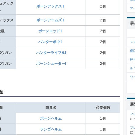
ュアック
ボーンアックスⅠ
2個
マ
ス
アックス
ボーンアームズⅠ
2個
最
虫棍
ボーンロッドⅠ
2個
弓
ハンターボウⅠ
2個
ス
傷
ボウガン
ハンターライフルI
2個
称
ボウガン
ボーンシューターI
2個
ル
ワ
産
最
類
防具名
必要個数
フ
頭
ボーンヘルム
1個
に
フ
頭
ランゴヘルム
1個
に