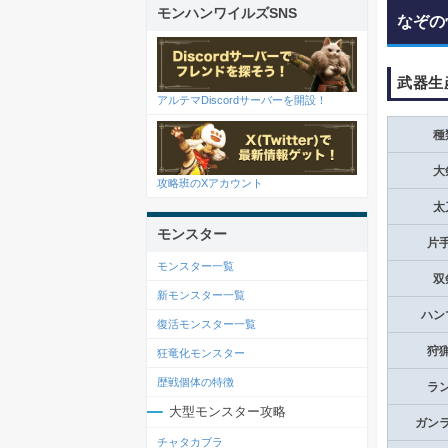
モンハンワイルズSNS
なぞの
武器生
アルテマDiscordサーバーを開設！
種
大
攻略班のXアカウント
太
モンスター
片
モンスター一覧
双
新モンスター一覧
ハン
復活モンスター一覧
狩
狂竜化モンスター
歴戦個体の特徴
ラ
大型モンスター攻略
ガン
チャタカブラ