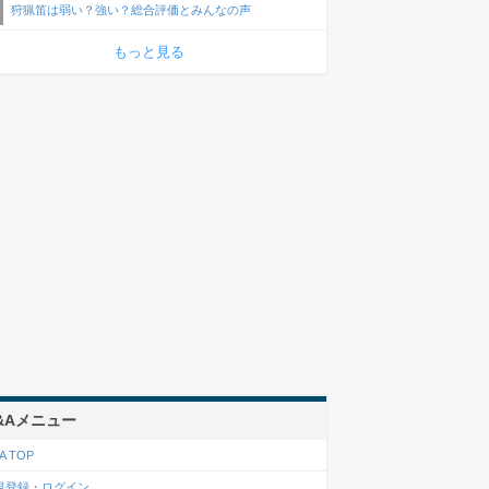
狩猟笛は弱い？強い？総合評価とみんなの声
もっと見る
&Aメニュー
A TOP
規登録・ログイン