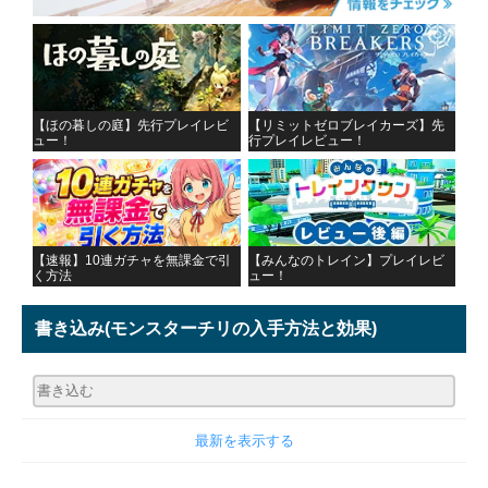
【ほの暮しの庭】先行プレイレビ
【リミットゼロブレイカーズ】先
ュー！
行プレイレビュー！
【速報】10連ガチャを無課金で引
【みんなのトレイン】プレイレビ
く方法
ュー！
書き込み
(モンスターチリの入手方法と効果)
最新を表示する