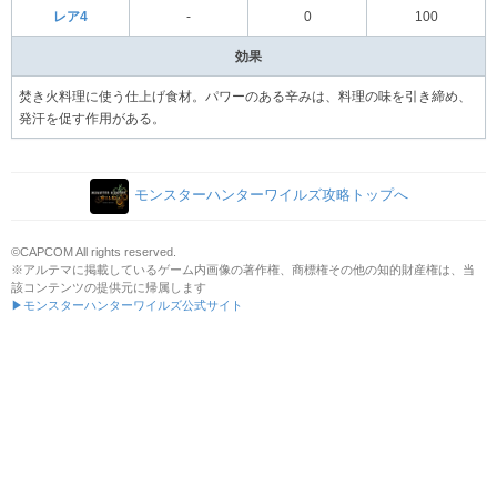
レア4
-
0
100
効果
焚き火料理に使う仕上げ食材。パワーのある辛みは、料理の味を引き締め、
発汗を促す作用がある。
モンスターハンターワイルズ攻略トップへ
©CAPCOM All rights reserved.
※アルテマに掲載しているゲーム内画像の著作権、商標権その他の知的財産権は、当
該コンテンツの提供元に帰属します
▶モンスターハンターワイルズ公式サイト