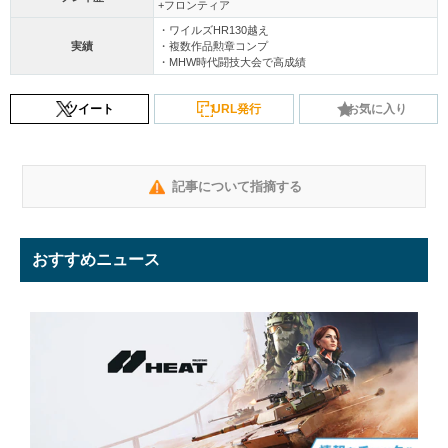
+フロンティア
・ワイルズHR130越え
実績
・複数作品勲章コンプ
・MHW時代闘技大会で高成績
ツイート
URL発行
お気に入り
記事について指摘する
おすすめニュース