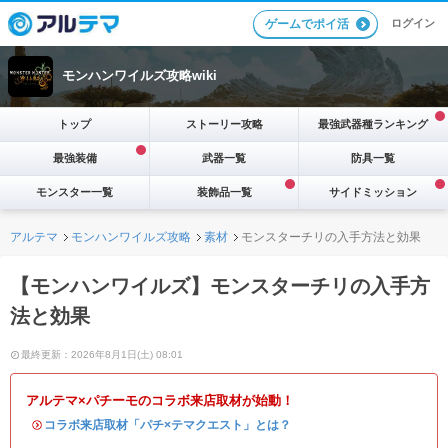
ログイン
ゲームでポイ活
モンハンワイルズ攻略wiki
トップ
ストーリー攻略
最強武器種ランキング
最強装備
武器一覧
防具一覧
モンスター一覧
装飾品一覧
サイドミッション
アルテマ
モンハンワイルズ攻略
素材
モンスターチリの入手方法と効果
【モンハンワイルズ】モンスターチリの入手方
法と効果
最終更新：2026年8月1日(土) 08:01
アルテマ×パチーモのコラボ来店取材が始動！
・
コラボ来店取材「パチ×テマクエスト」とは？